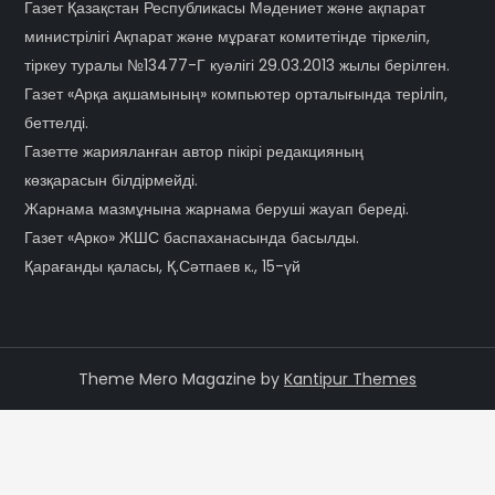
Газет Қазақстан Республикасы Мәдениет және ақпарат
министрілігі Ақпарат және мұрағат комитетінде тіркеліп,
тіркеу туралы №13477-Г куәлігі 29.03.2013 жылы берілген.
Газет «Арқа ақшамының» компьютер орталығында терiлiп,
беттелді.
Газетте жарияланған автор пікірі редакцияның
көзқарасын білдірмейді.
Жарнама мазмұнына жарнама беруші жауап береді.
Газет «Арко» ЖШС баспаханасында басылды.
Қарағанды қаласы, Қ.Сәтпаев к., 15-үй
Theme Mero Magazine by
Kantipur Themes