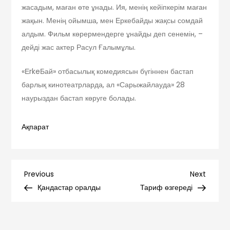
жасадым, маған өте ұнады. Ия, менің кейіпкерім маған
жақын. Менің ойымша, мен Еркебайды жақсы сомдай
алдым. Фильм көрермендерге ұнайды деп сенемін, –
дейді жас актер Расул Ғалымұлы.
«ЕrkeБай» отбасылық комедиясын бүгіннен бастап
барлық кинотеатрларда, ал «Сарыжайлауда» 28
наурыздан бастап көруге болады.
Ақпарат
Навигация
Previous
Next
Previous
Next
Post
Post
Қандастар оралды
Тариф өзгереді
по
записям