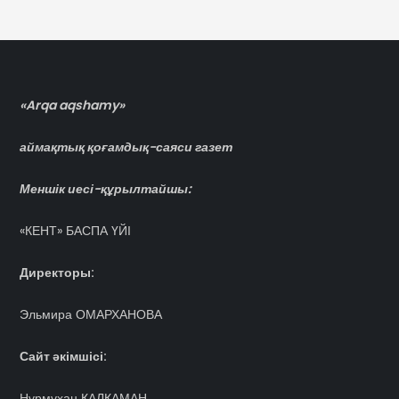
«Arqa aqshamy»
аймақтық қоғамдық-саяси газет
Меншік иесі-құрылтайшы:
«КЕНТ» БАСПА ҮЙІ
Директоры:
Эльмира ОМАРХАНОВА
Сайт әкімшісі:
Нұрмұхан ҚАЛҚАМАН