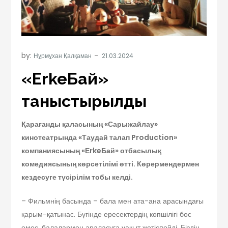
by:
Нұрмұхан Қалқаман
«ЕrkeБай»
таныстырылды
Қарағанды қаласының «Сарыжайлау»
кинотеатрында «Таудай талап Production»
компаниясының «ЕrkeБай» отбасылық
комедиясының көрсетілімі өтті.
Көрермендермен
кездесуге түсірілім тобы келді.
– Фильмнің басында – бала мен ата-ана арасындағы
қарым-қатынас. Бүгінде ересектердің көпшілігі бос
емес, балалармен араласуға уақыт жетіспейді. Біздің