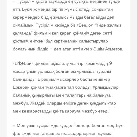
– Түсірілім қыста тауларда ең суықта, негізінен түнде
өтті. Бүкіл команда бірігіп жұмыс істеді, сондықтан
көрермендер біздің жұмысымызды бағалайды деп
ойлаймын. Түсірілім кезінде біз «Еее, ол “Үйде жалғыз
қалғанда” фильмін көп қарап қойған!» деген сәтті
қостық», өйткені бұл картинамен салыстырулар
болатынын білдік, – деп атап өтті актер Әшім Ахметов.
«ЕrkeБай» фильмі ақша алу үшін ірі кәсіпкердің 9
жасар ұлын ұрламақ болған екі ұрлықшы туралы
баяндайды. Бірақ қылмыскерлер басты кейіпкер
Еркебай қойған тұзақтарға тап болады. Ұрлықшылар
баланың қыңырлығы мен талаптарына бағынуға
мәжбүр. Жағдай оларды өмірге деген құндылықтар
мен көзқарастарды қайта қарауға мәжбүр етеді.
– Мен үшін түсірілімде күрделі ештеңе болған жоқ. Бұл
фильмде мен алғаш рет каскадерлермен жұмыс