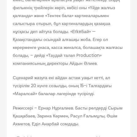
фильмнің трейлерін көріп, көбісі оны «Үйде жалғыз
қалғанда» және «Тентек бала» картиеаларымен
салыстыра отырып, бұл картиналардың қазақша
нұсқасы деп айтуға болады. «ЕrkeБай» —
Қазақстандағы осындай алғашқы жоба. Егер ол
көрерменге ұнаса, касса жиналса, болашақта жалғасы
болады, – дейді «Таудай талап Production»
компаниясының директоры Айдын Әлиев.
Сценарий жазуға екі айдан астам уақыт кетті, ал
түсірілім 20 күнге созылды, оның 15-і Талғардағы
«Маралсай» балалар лагерінде түсірілді.
Режиссері – Ернар Нұрғалиев. Басты рөлдерді Сырым
Қашқабаев, Зарина Кәрмен, Расул Ғалымұлы, Әшім
Ахметов, Еділ Анарбай сомдады.