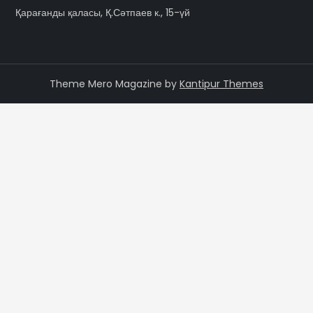
Қарағанды қаласы, Қ.Сәтпаев к., 15-үй
Theme Mero Magazine by
Kantipur Themes