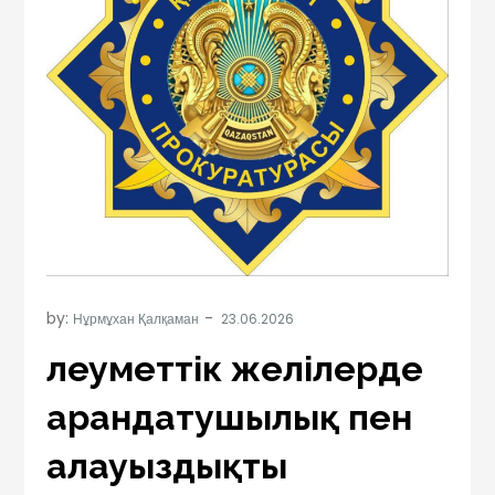
by:
Нұрмұхан Қалқаман
Әлеуметтік желілерде
арандатушылық пен
алауыздықты