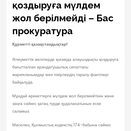
қоздыруға мүлдем
жол берілмейді – Бас
прокуратура
Құрметті қазақстандықтар!
Әлеуметтік желілерде қоғамда алауыздықты қоздыруға
бағытталған арандатушылық сипаттағы
жарияланымдар мен пікірлердің таралу фактілері
байқалуда.
Мұндай әрекеттерге мүлдем жол берілмейтінін және
заңға сәйкес қатаң түрде қудаланатынын еске
саламыз.
Мәселен, Қылмыстық кодекстің 174-бабына сәйкес