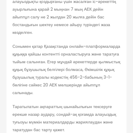
алауыздықты қоздырғаны үшін жасалған іс-әрекеттің
ауырлығына қарай 2 мыңнан 7 мың АЕК дейін
айыппұл салу не 2 жылдан 20 жылға дейін бас
бостандығын шектеу немесе айыру түріндегі жаза
көзделген.
Сонымен қатар Қазақстанда онлайн-платформаларда
құқыққа қайшы контентті орналастыруға және таратуға
тыйым салынған. Егер мұндай әрекеттерде қылмыстық
құқық бұзушылық белгілері болмаса, Әкімшілік құқық
бұзушылық туралы кодекстің 456-2-бабының 3-1-
бөлігіне сәйкес 20 АЕК мөлшерінде айыппұл
салынады.
Таратылатын ақпараттың шынайылығын тексеруге
ерекше назар аудару, сондай-ақ қоғамда алауыздық
туғызуы мүмкін материалдарды жариялаудан және
таратудан бас тарту қажет.