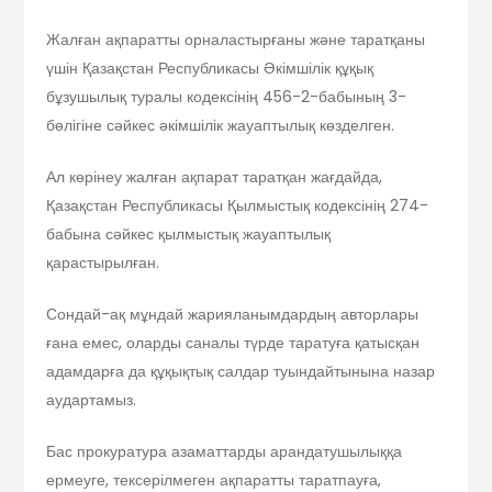
Жалған ақпаратты орналастырғаны және таратқаны
үшін Қазақстан Республикасы Әкімшілік құқық
бұзушылық туралы кодексінің 456-2-бабының 3-
бөлігіне сәйкес әкімшілік жауаптылық көзделген.
Ал көрінеу жалған ақпарат таратқан жағдайда,
Қазақстан Республикасы Қылмыстық кодексінің 274-
бабына сәйкес қылмыстық жауаптылық
қарастырылған.
Сондай-ақ мұндай жарияланымдардың авторлары
ғана емес, оларды саналы түрде таратуға қатысқан
адамдарға да құқықтық салдар туындайтынына назар
аудартамыз.
Бас прокуратура азаматтарды арандатушылыққа
ермеуге, тексерілмеген ақпаратты таратпауға,