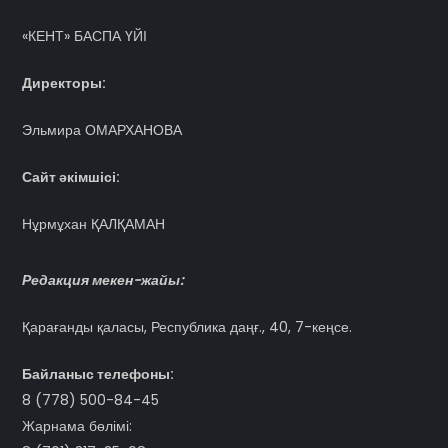
«КЕНТ» БАСПА ҮЙІ
Директоры:
Эльмира ОМАРХАНОВА
Сайт әкімшісі:
Нұрмұхан ҚАЛҚАМАН
Редакция мекен-жайы:
Қарағанды қаласы, Республика даңғ., 40, 7-кеңсе.
Байланыс телефоны:
8 (778) 500-84-45
Жарнама бөлімі: