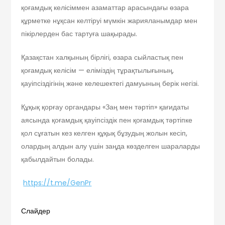
қоғамдық келісіммен азаматтар арасындағы өзара
құрметке нұқсан келтіруі мүмкін жарияланымдар мен
пікірлерден бас тартуға шақырады.
Қазақстан халқының бірлігі, өзара сыйластық пен
қоғамдық келісім — еліміздің тұрақтылығының,
қауіпсіздігінің және келешектегі дамуының берік негізі.
Құқық қорғау органдары «Заң мен тәртіп» қағидаты
аясында қоғамдық қауіпсіздік пен қоғамдық тәртіпке
қол сұғатын кез келген құқық бұзудың жолын кесіп,
олардың алдын алу үшін заңда көзделген шараларды
қабылдайтын болады.
https://t.me/GenPr
Слайдер