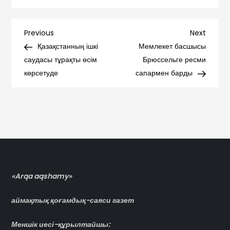
Навигация
Previous
Next
Previous
Next
Post
Post
Қазақстанның ішкі
Мемлекет басшысы
по
саудасы тұрақты өсім
Брюссельге ресми
көрсетуде
сапармен барды
записям
«Arqa aqshamy»
аймақтық қоғамдық-саяси газет
Меншік иесі-құрылтайшы: