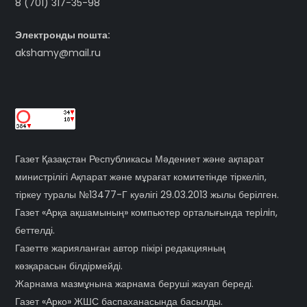
8 (701) 317-35-98
Электронды пошта:
akshamy@mail.ru
Газет Қазақстан Республикасы Мәдениет және ақпарат
министрілігі Ақпарат және мұрағат комитетінде тіркеліп,
тіркеу туралы №13477-Г куәлігі 29.03.2013 жылы берілген.
Газет «Арқа ақшамының» компьютер орталығында терiлiп,
беттелді.
Газетте жарияланған автор пікірі редакцияның
көзқарасын білдірмейді.
Жарнама мазмұнына жарнама беруші жауап береді.
Газет «Арко» ЖШС баспаханасында басылды.