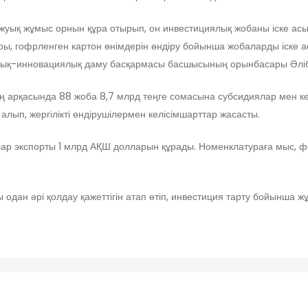
а жуық жұмыс орнын құра отырып, он инвестициялық жобаны іске а
ы, гофрленген картон өнімдерін өндіру бойынша жобаларды іске ас
ялық-инновациялық даму басқармасы басшысының орынбасары Әліб
ң арқасында 88 жоба 8,7 млрд теңге сомасына субсидиялар мен ке
 алып, жергілікті өндірушілермен келісімшарттар жасасты.
лар экспорты 1 млрд АҚШ долларын құрады. Номенклатураға мыс, 
одан әрі қолдау қажеттігін атап өтіп, инвестиция тарту бойынша