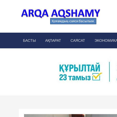
Skip
to
content
Arq
аймақт
БАСТЫ
АҚПАРАТ
САЯСАТ
ЭКОНОМИК