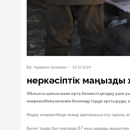
by:
Нұрмұхан Қалқаман
Өнеркәсіптік маңызды
Облыста
шағын және орта бизнесті қолдау үшін ү
өнеркәсібінің көлемін белсенді түрде арттыруда,
Өңдеу өнеркәсібінде өсімді қамтамасыз ету туралы а
Бүгінгі таңда бұл секторда 67 мың адамды жұмыспен 