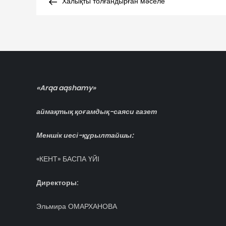
Post
Халықты толғандырған мәселе
по
записям
«Arqa aqshamy»
аймақтық қоғамдық-саяси газет
Меншік иесі-құрылтайшы:
«КЕНТ» БАСПА ҮЙІ
Директоры:
Эльмира ОМАРХАНОВА