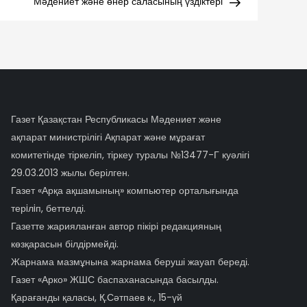
Post
Мәдениет және өнер саласының үздіктері
Газет Қазақстан Республикасы Мәдениет және
ақпарат министрілігі Ақпарат және мұрағат
комитетінде тіркеліп, тіркеу туралы №13477-Г куәлігі
29.03.2013 жылы берілген.
Газет «Арқа ақшамының» компьютер орталығында
терiлiп, беттелді.
Газетте жарияланған автор пікірі редакцияның
көзқарасын білдірмейді.
Жарнама мазмұнына жарнама беруші жауап береді.
Газет «Арко» ЖШС баспаханасында басылды.
Қарағанды қаласы, Қ.Сәтпаев к., 15-үй