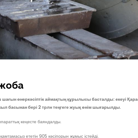
 жоба
ш шағын өнеркәсіптік аймақтың құрылысы басталды: екеуі Қара
 жыл басынан бері 2 трлн теңгеге жуық өнім шығарылды.
ппараттық кеңесте баяндалды.
қамтамасыз ететін 905 кәсіпорын жұмыс істейді.