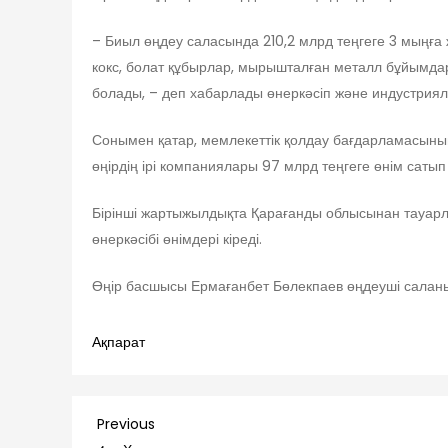
– Биыл өңдеу саласында 210,2 млрд теңгеге 3 мыңғ
кокс, болат құбырлар, мырышталған металл бұйымдар
болады, – деп хабарлады өнеркәсіп және индустри
Сонымен қатар, мемлекеттік қолдау бағдарламасыны
өңірдің ірі компаниялары 97 млрд теңгеге өнім сатып
Бірінші жартыжылдықта Қарағанды облысынан тауар
өнеркәсібі өнімдері кіреді.
Өңір басшысы Ермағанбет Бөлекпаев өңдеуші саланы 
Ақпарат
Навигация
Previous
Previous