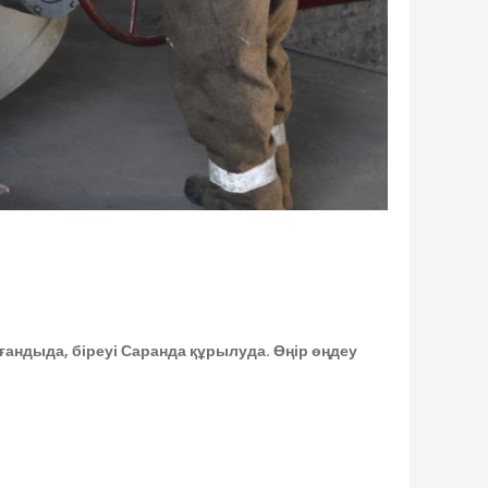
ғандыда, біреуі Саранда құрылуда. Өңір өңдеу