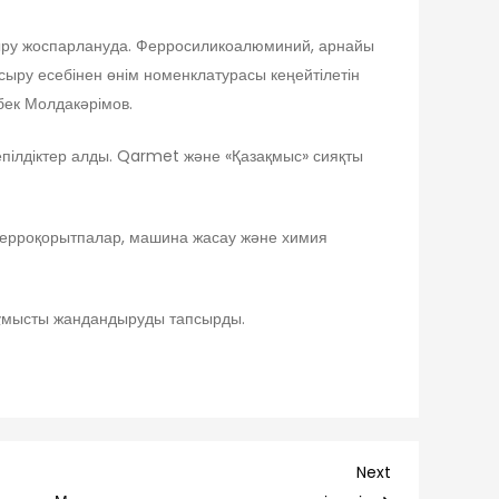
сыру жоспарлануда. Ферросиликоалюминий, арнайы
ыру есебінен өнім номенклатурасы кеңейтілетін
ек Молдакәрімов.
пілдіктер алды. Qarmet және «Қазақмыс» сияқты
ферроқорытпалар, машина жасау және химия
 жұмысты жандандыруды тапсырды.
Next
Next