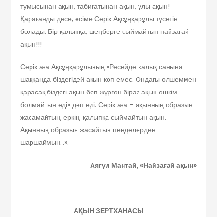
тумысынан ақын, табиғатынан ақын, ұлы ақын!
Қарағанды десе, есіме Серік Ақсұңқарұлы түсетін
болады. Бір қалыпқа, шеңберге сыймайтын найзағай
ақын!!!
Серік аға Ақсұңқарұлының «Ресейде халық санына
шаққанда біздегідей ақын көп емес. Ондағы өлшеммен
қарасақ біздегі ақын боп жүрген біраз ақын ешкім
болмайтын еді» деп еді. Серік аға – ақынның образын
жасамайтын, еркін, қалыпқа сыймайтын ақын.
Ақынның образын жасайтын пенделерден
шаршаймын…».
Аягүл Мантай,
«Найзағай ақын»
АҚЫН ЗЕРТХАНАСЫ