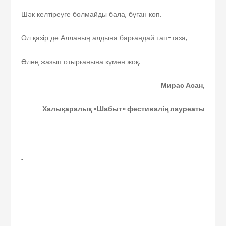
Шәк келтіреуге болмайды бала, бұған көп.
Ол қазір де Алланың алдына барғандай тап-таза,
Өлең жазып отырғанына күмән жоқ.
Мирас Асан,
Халықаралық «Шабыт» фестивалің лауреаты