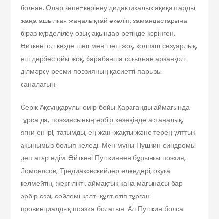
болған. Олар көпе-көрінеу дидактикалық ақиқаттарды
жаңа ашылған жаңалықтай әкеліп, замандастарына
біраз күрделілеу озық ақындар ретінде көрінген.
Өйткені ол кезде шегі мен шеті жоқ, қолпаш сөзуарлық,
еш дербес ойы жоқ, барабанша соғылған арзанқол
ділмәрсу ресми поэзияның қасиетті парызы
саналатын.
Серік Ақсұңқарұлы өмір бойы Қарағанды аймағында
тұрса да, поэзиясының әрбір кезеңінде астаналық,
яғни ең ірі, татымды, ең жан-жақты және терең ұлттық
ақынымыз болып келеді. Мен мұны Пушкин синдромы
деп атар едім. Өйткені Пушкиннен бұрынғы поэзия,
Ломоносов, Тредиаковскийлер өлеңдері, оқуға
келмейтін, жергілікті, аймақтық қана мағынасы бар
әрбір сөзі, сөйлемі қалт-құлт етіп тұрған
провинциалдық поэзия болатын. Ал Пушкин болса