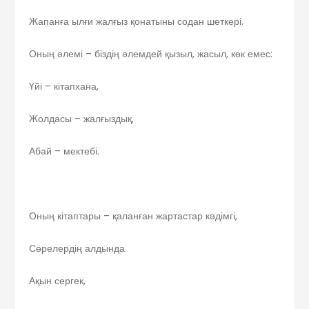
Жапанға ылғи жалғыз қонатыны содан шеткері.
Оның әлемі – біздің әлемдей қызыл, жасыл, көк емес:
Үйі – кітапхана,
Жолдасы – жалғыздық,
Абай – мектебі.
Оның кітаптары – қаланған жартастар кәдімгі,
Сөрелердің алдында
Ақын сергек,