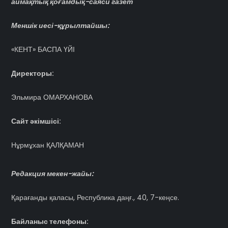
аймақтық қоғамдық-саяси газет
Меншік иесі-құрылтайшы:
«КЕНТ» БАСПА ҮЙІ
Директоры:
Эльмира ОМАРХАНОВА
Сайт әкімшісі:
Нұрмұхан ҚАЛҚАМАН
Редакция мекен-жайы:
Қарағанды қаласы, Республика даңғ., 40, 7-кеңсе.
Байланыс телефоны: