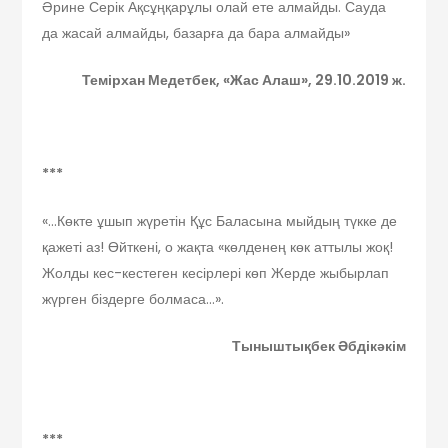
Әрине Серік Ақсұңқарұлы олай ете алмайды. Сауда
да жасай алмайды, базарға да бара алмайды»
Темірхан Медетбек, «
Жас Алаш», 29.10.2019 ж.
***
«…Көкте ұшып жүретін Құс Баласына мыйдың түкке де
қажеті аз! Өйткені, о жақта «көлденең көк аттылы жоқ!
Жолды кес-кестеген кесірлері көп Жерде жыбырлап
жүрген біздерге болмаса…».
Тыныштықбек Әбдікәкім
***