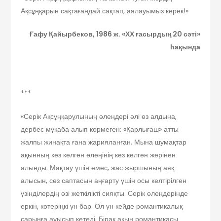
Ақсұңқарын сақтағандай сақтап, аялауымыз керек!»
Ғафу Қайырбеков,
1986 ж. «ХХ ғасырдың 20 сәті»
һақында
***
«Серік Ақсұңқарұлының өлеңдері әлі өз алдына,
дербес мұқаба алып көрмеген: «Қарлығаш» атты
жалпы жинақта ғана жарияланған. Мына шумақтар
ақынның кез келген өлеңінің кез келген жерінен
алынды. Мақтау үшін емес, жас жыршының аяқ
алысын, сөз саптасын аңғарту үшін осы келтірілген
үзінділердің өзі жеткілікті сияқты. Серік өлеңдерінде
еркін, көтеріңкі үн бар. Ол үн кейде романтикалық
сарынға ауысып кетеді. Бірақ ақын романтикасы