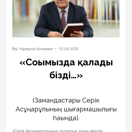
by:
Нұрмұхан Қалқаман
«Соңымызда қалады
біздің…»
(Замандастары Серік
Ақсұңқарұлының шығармашылығы
һақында).
«Серік Ақсұңқарұлының талантын туған жердің