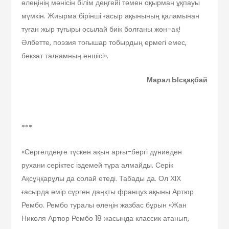
өлеңінің мәнісін білім деңгейі төмен оқырман ұқпауы
мүмкін. Жиырма бірінші ғасыр ақынының қаламынан
туған жыр тұғыры осылай биік болғаны жөн-ақ!
Әлбетте, поэзия тоғышар тобырдың ермегі емес,
бекзат талғамның еншісі».
Марал Ысқақбай
***
«Сергелдеңге түскен ақын арғы-бергі дүниеден
рухани серіктес іздемей тұра алмайды. Серік
Ақсұңқарұлы да солай етеді. Табады да. Ол ХIХ
ғасырда өмір сүрген даңқты француз ақыны Артюр
Рембо. Рембо туралы өлеңін жазбас бұрын «Жан
Николя Артюр Рембо 18 жасында классик атанып,