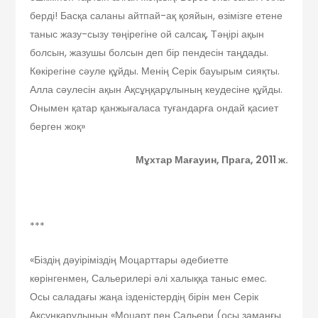
берді! Басқа саланы айтпай-ақ қояйын, өзімізге етене
таныс жазу-сызу төңірегіне ой салсақ, Тәңірі ақын
болсын, жазушы болсын деп бір пендесін таңдады.
Көкірегіне сәуле құйды. Менің Серік бауырым сияқты.
Алла сәулесін ақын Ақсұңқарұлының кеудесіне құйды.
Онымен қатар қанжығаласа туғандарға ондай қасиет
берген жоқ»
Мұхтар Мағауин,
Прага, 2011 ж.
***
«Біздің дәуіріміздің Моцарттары әдебиетте
көрінгенмен, Сальерилері әлі халыққа таныс емес.
Осы саладағы жаңа ізденістердің бірін мен Серік
Ақсұңқарұлының «Моцарт пен Сальери (осы заманғы