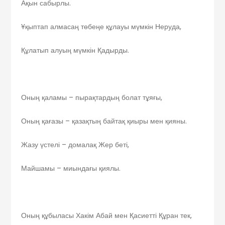
Ақын сабырлы.
Ұқыптап алмасаң төбеңе құлауы мүмкін Неруда,
Құлатып алуың мүмкін Қадырды.
Оның қаламы – пырақтардың болат тұяғы,
Оның қағазы – қазақтың байтақ қиыры мен қияны.
Жазу үстелі – домалақ Жер беті,
Майшамы – миындағы қиялы.
Оның құбыласы Хакім Абай мен Қасиетті Құран тек,