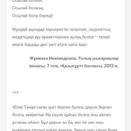
Осылай болған,
Осылай болмақ,
Осылай бола береді!
Мұндай ақындар карьеристік талаптан, лауреаттық
медальдар қуу әрекеттерінен аулақ болса – талай
жерге барады деп үміт етуге негіз бар»
Жұмекен Нәжімеденов,
Толық шығармалар
жинағы, 7 том, «Қазығұрт» баспасы, 2012 ж.
***
«Егер Тәңірі саған қуат берген болса, дарын берген
болса, көкірегіңе бір сәуле құйған болса оны аялап
ұстаған абзал. Бұл дарын аз ба, көп пе сен оны
ешкімнен тартып алған жоқсың. Берсе оны саған Алла