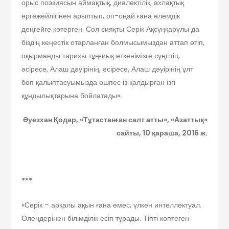
орыс поэзиясын аймақтық, диалектілік, ахлақтық
ергежейлігінен арылтып, оп-оңай ғана әлемдік
деңгейге көтерген. Сол сияқты Серік Ақсұңқарұлы да
біздің кеңестік отарланған болмысымыздан аттап өтіп,
оқырманды тарихы тұңғиық өткенімізге сүңгітіп,
әсіресе, Алаш дәуірінің, әсіресе, Алаш дәуірінің ұлт
боп қалыптасуымызда өшпес із қалдырған ізгі
құндылықтарына бойлатады».
Әуезхан Қодар
, «Тұтастанған салт атты», «Азаттық»
сайты, 10 қараша, 2016 ж.
***
«Серік – арқалы ақын ғана емес, үлкен интеллектуал.
Өлеңдерінен білімділік есіп тұрады. Тіпті көптеген