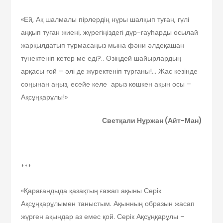
«Ей, Ақ шалмалы пірлердің нұры шалқып туған, гүлі
аңқып туған жиені, жүрегіңіздегі дүр-гауһарды осылай
жарқылдатып тұрмасаңыз мына фәни әлдеқашан
түнектеніп кетер ме еді?.. Өзіңдей шайырлардың
арқасы ғой – әлі де жүректеніп тұрғаны!… Жас кезінде
соңынан аңыз, есейе келе арыз көшкен ақын осы –
Ақсұңқарұлы!»
Светқали Нұржан
(Айт-Ман)
***
«Қарағандыда қазақтың ғажап ақыны Серік
Ақсұңқарұлымен таныстым. Ақынның образын жасап
жүрген ақындар аз емес қой. Серік Ақсұңқарұлы –