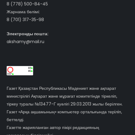
8 (778) 500-84-45
Жарнама бөлімі:
8 (701) 317-35-98
Электронды пошта:
akshamy@mail.ru
Газет Қазақстан Республикасы Мәдениет және ақпарат
министрілігі Ақпарат және мұрағат комитетінде тіркеліп,
тіркеу туралы №13477-Г куәлігі 29.03.2013 жылы берілген.
Газет «Арқа ақшамының» компьютер орталығында терiлiп,
беттелді.
Газетте жарияланған автор пікірі редакцияның