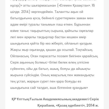
нұсқа)» атты шығармасынан («Егемен Қазақстан». 16
шілде. 2014) көргендеймін. Талантты ақын ой
батылдығына қоса, бейнелі суреттермен заман мен
адам өмірі туралы танымын паш еткен. Бұрыннан
өзіме таныс тақырыптың сырына, қайғылы оқиғалар
легі мен әрқилы тағдырлар бастан кешкен өмір
шындығына қайта бір көз жіберіп, ойланып қалдым.
Жақсы жыр оқығанда, қашан да осылай. Тоқтайсың.
Ойланасың. Оған парасатты поэзия биігінен қарайсың.
Серік ақынның болмыс-бітімі бөлек өлең үлгісіне
сүйенген, ойы да батыл, ашық, бояуы да айшықты
жырына сүйсіндім. Оның жақсылық пен жамандықты
тең ұстап, жарқын сурет пен қара бояуды өз
шындығына сай талдап, аша білгеніне қуандым»
ҚР Ұлттық Ғылым Академиясының академигі Серік
Қирабаев
, «Қазақ әдебиеті», 2014 ж.