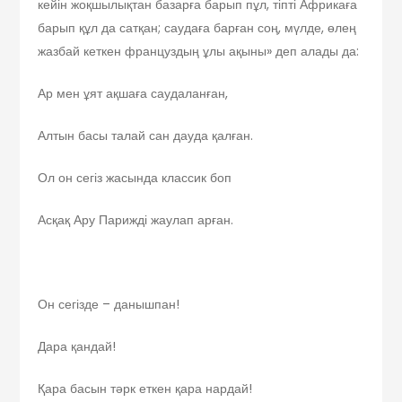
кейін жоқшылықтан базарға барып пұл, тіпті Африкаға
барып құл да сатқан; саудаға барған соң, мүлде, өлең
жазбай кеткен француздың ұлы ақыны» деп алады да:
Ар мен ұят ақшаға саудаланған,
Алтын басы талай сан дауда қалған.
Ол он сегіз жасында классик боп
Асқақ Ару Парижді жаулап арған.
Он сегізде – данышпан!
Дара қандай!
Қара басын тәрк еткен қара нардай!