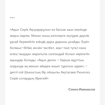
***
«Ақын Серiк Ақсұңқарұлын өз басым шын мәнiнде
жақсы көрем. Маған оның өзгелерге мүлдем дерлiк
ұқсай бермейтiн өзiндiк дара дарыны ұнайды. Бүкiл
болмыс-бiтiмi, кескiн-келбет, жан-тәнi түгел ғана
өлең-жырдан жаратыла салғандай болып көрiнетiн
ақындар болады. «Ақын деген – барша жұрттың
алдында ақ жанын айқара ашып тұратын адам», –
дептi ғой Шығыстың бiр ойшылы Акутагава Рюноскэ.
Серiк солардың бiрегейi»
Сәкен Иманасов