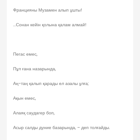
Францияны Музамен алып ұшты!
…Сонан кейін қолына қалам алмай!
Пегас емес,
Пұл ғана назарында,
Аң-таң қалып қарады ел азалы ұлға;
Ақын емес,
Алаяқ саудагер боп,
Асыр салды дүние базарында, – деп толғайды.