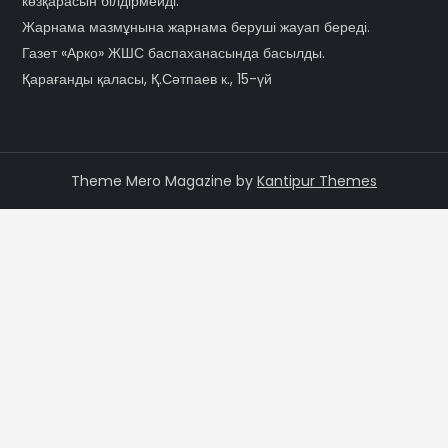
көзқарасын білдірмейді.
Жарнама мазмұнына жарнама беруші жауап береді.
Газет «Арко» ЖШС баспаханасында басылды.
Қарағанды қаласы, Қ.Сәтпаев к., 15-үй
Theme Mero Magazine by
Kantipur Themes