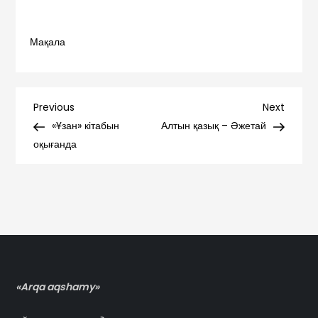
Мақала
Навигация
Previous
Next
Previous
Next
Post
Post
«Ұзан» кітабын
Алтын қазық – Әжетай
по
оқығанда
записям
«Arqa aqshamy»