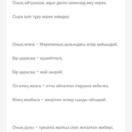
Оның айтуынша: ақын деген шоколад жеу керек,
Сыра ішіп тұру керек әкімдер.
Оның өлеңі – Мәриямның қолындағы өткір қайшыдай,
Бір қарасаң – күшейтпелі,
Бір қарасаң – жай шырай.
Ол өлең жазса – отты айналған пәруана көбелек,
Өлең жазбаса – жеңілген әскер сынды ойсырай.
Оның рухы – тұманға жалғыз сіңіп жоғалған көкбөрі,