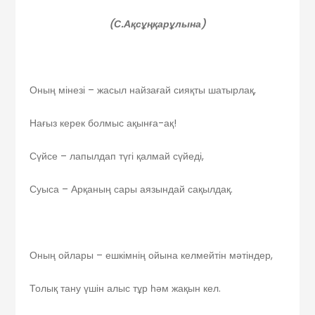
(С.Ақсұңқарұлына)
Оның мінезі – жасыл найзағай сияқты шатырлақ,
Нағыз керек болмыс ақынға-ақ!
Сүйсе – лапылдап түгі қалмай сүйеді,
Суыса – Арқаның сары аязындай сақылдақ.
Оның ойлары – ешкімнің ойына келмейтін мәтіндер,
Толық тану үшін алыс тұр һәм жақын кел.