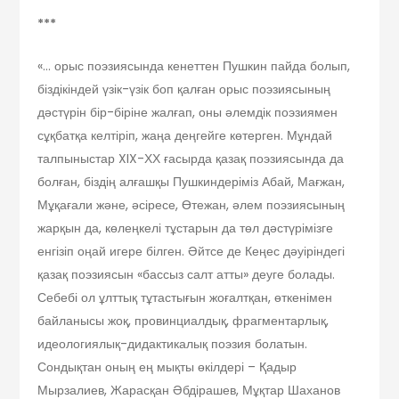
***
«… орыс поэзиясында кенеттен Пушкин пайда болып,
біздікіндей үзік-үзік боп қалған орыс поэзиясының
дәстүрін бір-біріне жалғап, оны әлемдік поэзиямен
сұқбатқа келтіріп, жаңа деңгейге көтерген. Мұндай
талпыныстар XIX-ХХ ғасырда қазақ поэзиясында да
болған, біздің алғашқы Пушкиндеріміз Абай, Мағжан,
Мұқағали және, әсіресе, Өтежан, әлем поэзиясының
жарқын да, көлеңкелі тұстарын да төл дәстүрімізге
енгізіп оңай игере білген. Әйтсе де Кеңес дәуіріндегі
қазақ поэзиясын «бассыз салт атты» деуге болады.
Себебі ол ұлттық тұтастығын жоғалтқан, өткенімен
байланысы жоқ, провинциалдық, фрагментарлық,
идеологиялық-дидактикалық поэзия болатын.
Сондықтан оның ең мықты өкілдері – Қадыр
Мырзалиев, Жарасқан Әбдірашев, Мұқтар Шаханов