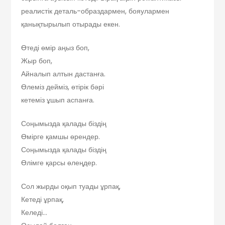
реалистік деталь-образдармен, бояулармен
қанықтырылып отырады екен.
Өтеді өмір аңыз боп,
Жыр боп,
Айналып алтын дастанға.
Өлеміз дейміз, өтірік бәрі
кетеміз ұшып аспанға.
Соңымызда қалады біздің
Өмірге қамшы өрендер.
Соңымызда қалады біздің
Өлімге қарсы өлеңдер.
Сол жырды оқып туады ұрпақ,
Кетеді ұрпақ,
Келеді…