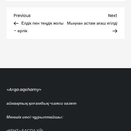
Навигация
Previous
Next
Previous
Next
Post
Post
Елдік пен теңдік жолы
Мыңнан астам ағаш егілді
по
– ерлік
записям
«Arqa aqshamy»
аймақтық қоғамдық-саяси газет
Меншік иесі-құрылтайшы:
«КЕНТ» БАСПА ҮЙІ