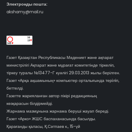
Электронды пошта:
akshamy@mail.ru
Газет Қазақстан Республикасы Мәдениет және ақпарат
министрілігі Ақпарат және мұрағат комитетінде тіркеліп,
тіркеу туралы №13477-Г куәлігі 29.03.2013 жылы берілген.
Газет «Арқа ақшамының» компьютер орталығында терiлiп,
беттелді.
Газетте жарияланған автор пікірі редакцияның
көзқарасын білдірмейді.
Жарнама мазмұнына жарнама беруші жауап береді.
Газет «Арко» ЖШС баспаханасында басылды.
Қарағанды қаласы, Қ.Сәтпаев к., 15-үй