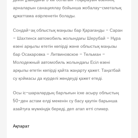
арналарын санациялау бойынша жобалау-сметалық
құжаттама әзірленетін болады.
Сондай-ақ облыстық маңызы бар Қарағанды – Саран
– Шахтинск автомобиль жолындағы Шерубай – Нұра
өзені арқылы өтетін көпірді және облыстық маңызы
бар Осакаровка – Литвиновское – Тельман –
Молодежный автомобиль жолындағы Есіл өзені
арқылы өтетін көпірді қайта жаңарту қажет. Таңатбай
су қоймасы да күрделі жөндеуді қажет етеді.
Осы іс-шаралардың барлығын іске асыру облыстың
50-ден астам елді мекенін су басу қаупін барынша
азайтуға мүмкіндік береді, деп атап өтті спикер.
Ақпарат