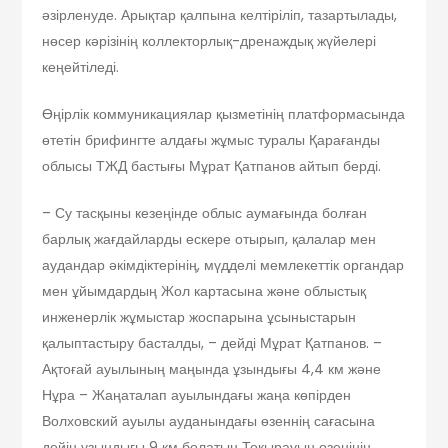
әзірленуде. Арықтар қалпына келтіріліп, тазартылады,
нөсер кәрізінің коллекторлық-дренаждық жүйелері
кеңейтіледі.
Өңірлік коммуникациялар қызметінің платформасында
өтетін брифингте алдағы жұмыс туралы Қарағанды
облысы ТЖД бастығы Мұрат Қатпанов айтып берді.
– Су тасқыны кезеңінде облыс аумағында болған
барлық жағдайларды ескере отырып, қалалар мен
аудандар әкімдіктерінің, мүдделі мемлекеттік органдар
мен ұйымдардың Жол картасына және облыстық
инженерлік жұмыстар жоспарына ұсыныстарын
қалыптастыру басталды, – дейді Мұрат Қатпанов. –
Ақтоғай ауылының маңында ұзындығы 4,4 км және
Нұра – Жаңаталап ауылындағы жаңа көпірден
Волховский ауылы ауданындағы өзеннің сағасына
дейін ұзындығы 9 км болатын Тоқырауын өзенінің