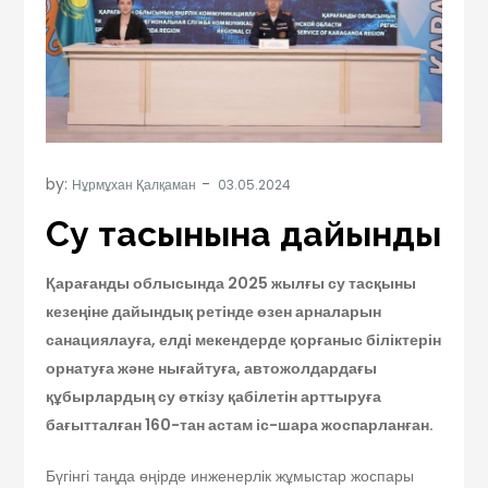
by:
Нұрмұхан Қалқаман
Су тасқынына дайындық
Қарағанды облысында 2025 жылғы су тасқыны
кезеңіне дайындық ретінде өзен арналарын
санациялауға, елді мекендерде қорғаныс біліктерін
орнатуға және нығайтуға, автожолдардағы
құбырлардың су өткізу қабілетін арттыруға
бағытталған 160-тан астам іс-шара жоспарланған.
Бүгінгі таңда өңірде инженерлік жұмыстар жоспары