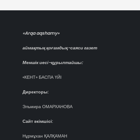
записям
«Arqa aqshamy»
аймақтық қоғамдық-саяси газет
Меншік иесі-құрылтайшы:
«КЕНТ» БАСПА ҮЙІ
Директоры:
Эльмира ОМАРХАНОВА
Сайт әкімшісі:
Нұрмұхан ҚАЛҚАМАН