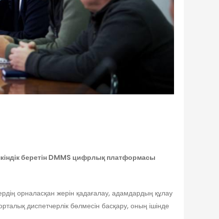
мкіндік беретін DMMS цифрлық платформасы
ердің орналасқан жерін қадағалау, адамдардың құлау
рталық диспетчерлік бөлмесін басқару, оның ішінде