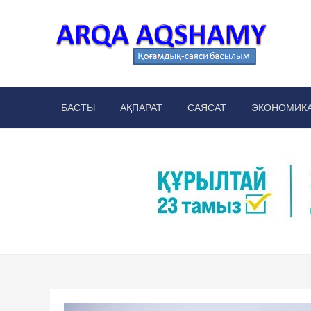
Skip
to
content
Arq
аймақт
БАСТЫ
АҚПАРАТ
САЯСАТ
ЭКОНОМИК