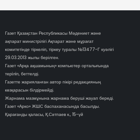
Газет Қазақстан Республикасы Мәдениет және
ақпарат министрілігі Ақпарат және мұрағат
комитетінде тіркеліп, тіркеу туралы №13477-Г куәлігі
29.03.2013 жылы берілген.
Газет «Арқа ақшамының» компьютер орталығында
терiлiп, беттелді.
Газетте жарияланған автор пікірі редакцияның
көзқарасын білдірмейді.
Жарнама мазмұнына жарнама беруші жауап береді.
Газет «Арко» ЖШС баспаханасында басылды.
Қарағанды қаласы, Қ.Сәтпаев к., 15-үй