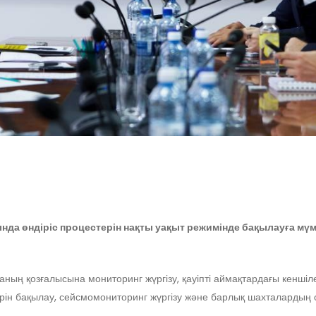
да өндіріс процестерін нақты уақыт режимінде бақылауға мү
ның қозғалысына мониторинг жүргізу, қауіпті аймақтардағы кеншіл
рін бақылау, сейсмомониторинг жүргізу және барлық шахталардың о