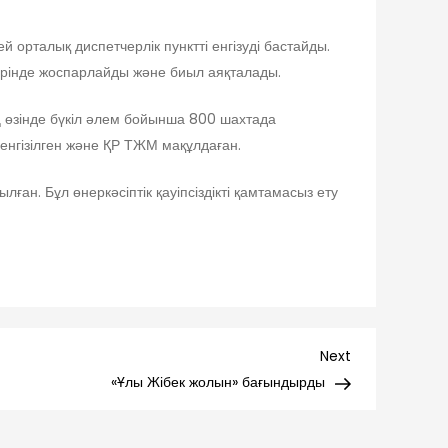
орталық диспетчерлік пунктті енгізуді бастайды.
ерінде жоспарлайды және биыл аяқталады.
 өзінде бүкіл әлем бойынша 800 шахтада
енгізілген және ҚР ТЖМ мақұлдаған.
лған. Бұл өнеркәсіптік қауіпсіздікті қамтамасыз ету
Next
Next
Post
«Ұлы Жібек жолын» бағындырды