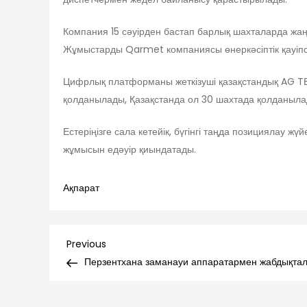
Компания 15 сәуірден бастап барлық шахталарда жаң
Жұмыстарды Qarmet компаниясы өнеркәсіптік қауіпс
Цифрлық платформаны жеткізуші қазақстандық AG TЕ
қолданылады, Қазақстанда ол 30 шахтада қолданылад
Естеріңізге сала кетейік, бүгінгі таңда позициялау ж
жұмысын едәуір қиындатады.
Ақпарат
Навигация
Previous
Previous
Post
Перзентхана заманауи аппаратармен жабдықта
по