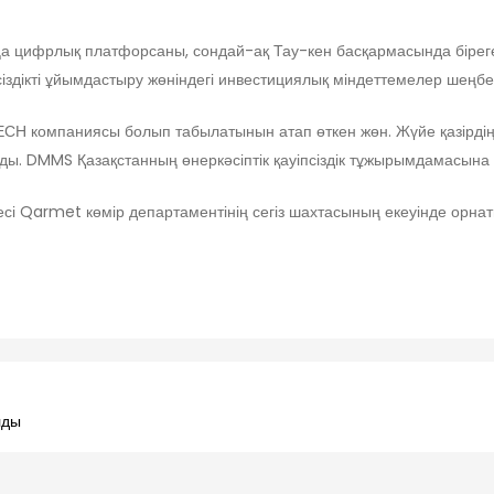
а цифрлық платфорсаны, сондай-ақ Тау-кен басқармасында бірегей 
іздікті ұйымдастыру жөніндегі инвестициялық міндеттемелер шеңб
СН компаниясы болып табылатынын атап өткен жөн. Жүйе қазірдің
ы. DMMS Қазақстанның өнеркәсіптік қауіпсіздік тұжырымдамасына 
үйесі Qarmet көмір департаментінің сегіз шахтасының екеуінде орнаты
лды