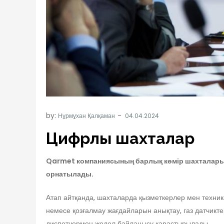
by:
Нұрмұхан Қалқаман
Цифрлық шахталар
Qarmet компаниясының барлық көмір шахталарын
орнатылады.
Атап айтқанда, шахталарда қызметкерлер мен техника
немесе қозғалмау жағдайларын анықтау, газ датчикте
диспетчермен жедел байланысу қарастырылады.