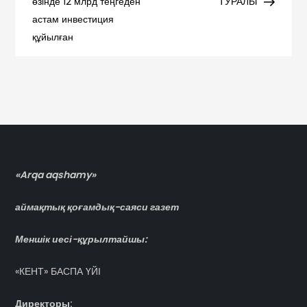
записям
өзінде 12 млрд теңгеден
ТУРАЛЫ
астам инвестиция
құйылған
«Arqa aqshamy»
аймақтық қоғамдық-саяси газет
Меншік иесі-құрылтайшы:
«КЕНТ» БАСПА ҮЙІ
Директоры: