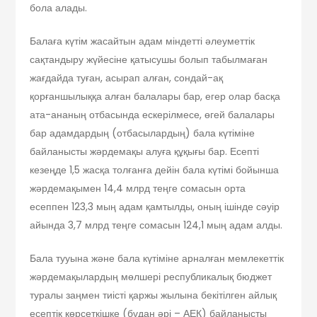
бола алады.
Балаға күтім жасайтын адам міндетті әлеуметтік
сақтандыру жүйесіне қатысушы болып табылмаған
жағдайда туған, асырап алған, сондай-ақ
қорғаншылыққа алған балалары бар, егер олар басқа
ата-ананың отбасында ескерілмесе, өгей балалары
бар адамдардың (отбасылардың) бала күтіміне
байланысты жәрдемақы алуға құқығы бар. Есепті
кезеңде 1,5 жасқа толғанға дейін бала күтімі бойынша
жәрдемақымен 14,4 млрд теңге сомасын орта
есеппен 123,3 мың адам қамтылды, оның ішінде сәуір
айында 3,7 млрд теңге сомасын 124,1 мың адам алды.
Бала тууына және бала күтіміне арналған мемлекеттік
жәрдемақылардың мөлшері республикалық бюджет
туралы заңмен тиісті қаржы жылына бекітілген айлық
есептік көрсеткішке (бұдан әрі – АЕК) байланысты