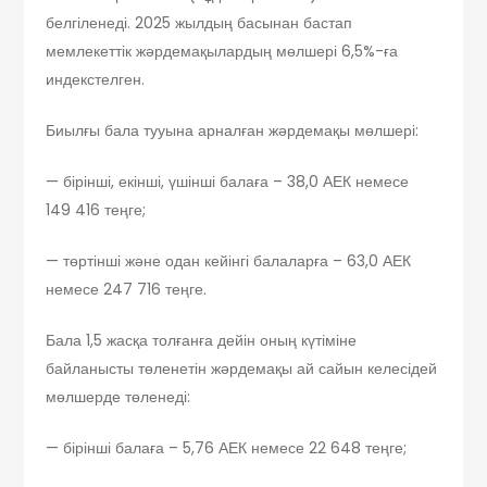
белгіленеді. 2025 жылдың басынан бастап
мемлекеттік жәрдемақылардың мөлшері 6,5%-ға
индекстелген.
Биылғы бала тууына арналған жәрдемақы мөлшері:
— бірінші, екінші, үшінші балаға – 38,0 АЕК немесе
149 416 теңге;
— төртінші және одан кейінгі балаларға – 63,0 АЕК
немесе 247 716 теңге.
Бала 1,5 жасқа толғанға дейін оның күтіміне
байланысты төленетін жәрдемақы ай сайын келесідей
мөлшерде төленеді:
— бірінші балаға – 5,76 АЕК немесе 22 648 теңге;