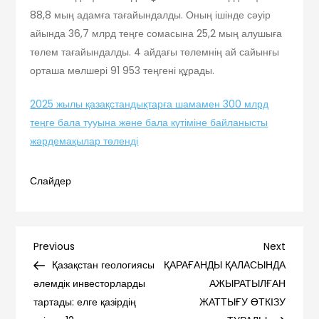
88,8 мың адамға тағайындалды. Оның ішінде сәуір
айында 36,7 млрд теңге сомасына 25,2 мың алушыға
төлем тағайындалды. 4 айдағы төлемнің ай сайынғы
орташа мөлшері 91 953 теңгені құрады.
2025 жылы қазақстандықтарға шамамен 300 млрд
теңге бала тууына және бала күтіміне байланысты
жәрдемақылар төленді
Слайдер
Навигация
Previous
Next
Previous
Next
Post
Post
Қазақстан геологиясы
ҚАРАҒАНДЫ ҚАЛАСЫНДА
по
әлемдік инвесторларды
АЖЫРАТЫЛҒАН
тартады: елге қазірдің
ЖАТТЫҒУ ӨТКІЗУ