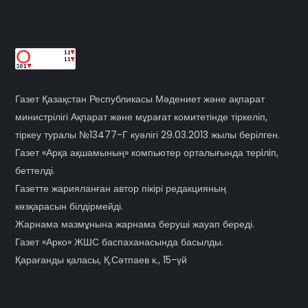
Газет Қазақстан Республикасы Мәдениет және ақпарат
министрілігі Ақпарат және мұрағат комитетінде тіркеліп,
тіркеу туралы №13477-Г куәлігі 29.03.2013 жылы берілген.
Газет «Арқа ақшамының» компьютер орталығында терiлiп,
беттелді.
Газетте жарияланған автор пікірі редакцияның
көзқарасын білдірмейді.
Жарнама мазмұнына жарнама беруші жауап береді.
Газет «Арко» ЖШС баспаханасында басылды.
Қарағанды қаласы, Қ.Сәтпаев к., 15-үй