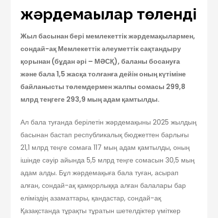
жәрдемақылар төленді
Жыл басынан бері мемлекеттік жәрдемақылармен,
сондай-ақ Мемлекеттік әлеуметтік сақтандыру
қорынан (бұдан әрі – МӘСҚ), баланы босануға
және бала 1,5 жасқа толғанға дейін оның күтіміне
байланысты төлемдермен жалпы сомасы 299,8
млрд теңгеге 293,9 мың адам қамтылды.
Ал бала туғанда берілетін жәрдемақыны 2025 жылдың
басынан бастап республикалық бюджеттен барлығы
21,1 млрд теңге сомаға 117 мың адам қамтылды, оның
ішінде сәуір айында 5,5 млрд теңге сомасын 30,5 мың
адам алды. Бұл жәрдемақыға бала туған, асырап
алған, сондай-ақ қамқорлыққа алған балалары бар
еліміздің азаматтары, қандастар, сондай-ақ
Қазақстанда тұрақты тұратын шетелдіктер үміткер