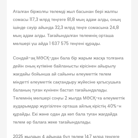
Аталған біржолғы төлемді жыл басынан бері жалпы
сомасы 117,3 млрд теңгеге 81,8 мың адам алды, оның
ішінде сәуір айында 32,3 млрд теңге сомасына 24,8
мың адам алды. Тағайындалған төлемнің орташа
мөлшері үш айда 1 637 575 теңгені құрады.
Сондай-ақ МӘСҚ-дан бала бір жарым жасқа толғанға
дейін оның күтіміне байланысты кірісінен айырылу
жағдайы бойынша ай сайынғы әлеуметтік төлем
міндетті әлеуметтік сақтандыру жүйесіне қатысушыға
баланың туған күнінен бастап тағайындалады.
Төлемнің мөлшері соңғы 2 жылда МӘСҚ-ға әлеуметтік
аударымдар жүргізілген орташа айлық кірістің 40%-н
құрайды. Екі және одан да көп бала туған жағдайда
төлем әр балаға жеке тағайындалады.
2025 жылдың 4 айында бұл төлем 147 млрд теңгеге