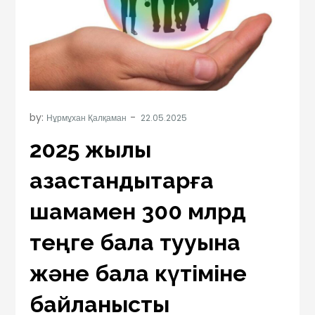
by:
Нұрмұхан Қалқаман
2025 жылы
қазақстандықтарға
шамамен 300 млрд
теңге бала тууына
және бала күтіміне
байланысты