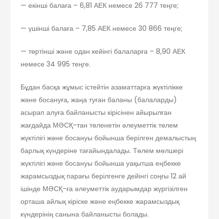
— екінші балаға – 6,81 АЕК немесе 26 777 теңге;
— үшінші балаға – 7,85 АЕК немесе 30 866 теңге;
— төртінші және одан кейінгі балаларға – 8,90 АЕК
немесе 34 995 теңге.
Бұдан басқа жұмыс істейтін азаматтарға жүктілікке
және босануға, жаңа туған баланы (балаларды)
асырап алуға байланысты кірісінен айырылған
жағдайда МӘСҚ-тан төленетін әлеуметтік төлем
жүктілігі және босануы бойынша берілген демалыстың
барлық күндеріне тағайындалады. Төлем мөлшері
жүктілігі және босануы бойынша уақытша еңбекке
жарамсыздық парағы берілгенге дейінгі соңғы 12 ай
ішінде МӘСҚ-ға әлеуметтік аударымдар жүргізілген
орташа айлық кіріске және еңбекке жарамсыздық
күндерінің санына байланысты болады.