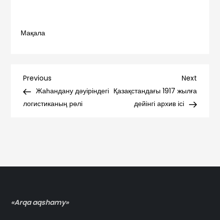
Мақала
Навигация
Previous
Next
Previous
Next
Post
Post
Жаһандану дәуіріндегі
Қазақстандағы 1917 жылға
по
логистиканың рөлі
дейінгі архив ісі
записям
«Arqa aqshamy»