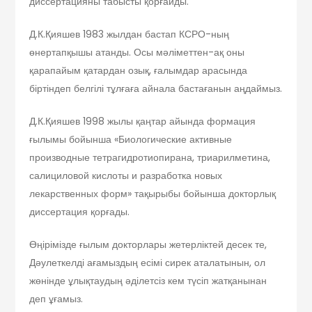
диссертацияны табысты қорғайды.
Д.К.Қияшев 1983 жылдан бастап КСРО-ның
өнертапқышы атанды. Осы мәліметтен-ақ оны
қарапайым қатардан озық, ғалымдар арасында
біртіндеп белгілі тұлғаға айнала бастағанын аңдаймыз.
Д.К.Қияшев 1998 жылы қаңтар айында формация
ғылымы бойынша «Биологические активные
производные тетрагидротиопирана, триарилметина,
салициловой кислоты и разработка новых
лекарственных форм» тақырыбы бойынша докторлық
диссертация қорғады.
Өңірімізде ғылым докторлары жетерліктей десек те,
Дәулеткелді ағамыздың есімі сирек аталатынын, ол
жөнінде ұлықтаудың әділетсіз кем түсіп жатқанынан
деп ұғамыз.