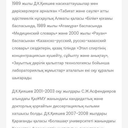
1989 жылы Д.К.Қияшев насихаттаушылар мен
дәріскерлерге арналған «Табиғат және сәуле» атты
әдістемелік нұсқаулық Алматы қаласы «Білім» қоғамы
баспасында, 1989 жылы «Атамұра» баспасында
«Медицинский словарь» және 2000 жылы «Рауан»
баспасынан «Казахско-русский, русско-казахский
словарь» сөздіктерін, қазақ тілінде «Этил спиртінің
концентрациясын күшейту, сұйылту және анықтау»,
«Зауыттық дәрілік қалыптар технологиясы бойынша
лабораториялық жұмыстар» аталатын екі оқу құралын
шығарады.
Д.К.Қияшев 2001-2003 оқу жылдары С.Ж.Асфендияров
атындағы ҚазҰМУ жанындағы кандидаттық және
докторлық қорғайтын диссертациялық ғылыми
хатшысы болды. Д.К.Қияшев 2007-2008 жылдары
Қарағанды қаласы «Болашақ» университеті жанындағы