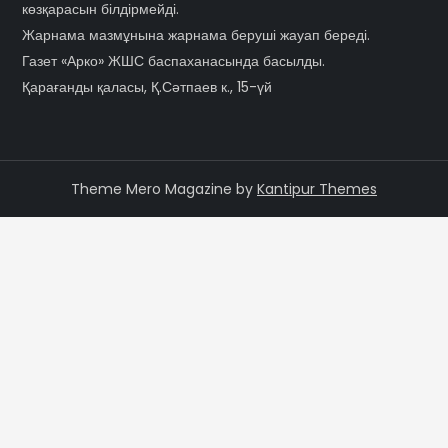
көзқарасын білдірмейді.
Жарнама мазмұнына жарнама беруші жауап береді.
Газет «Арко» ЖШС баспаханасында басылды.
Қарағанды қаласы, Қ.Сәтпаев к., 15-үй
Theme Mero Magazine by
Kantipur Themes