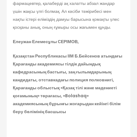
фармацевтер, қалаберді ақ халатты абзал жандар
үшін жақсы үлгі болмақ. Ал кәсіби тәжірибесі мен
нақты істері еліміздің дамуы барысына қомақты үлес
қосқаны анық, оның ғұмыры осы жағымен құнды.
Елеужан Елемесұлы СЕРІМОВ,
Қазақстан Республикасы ІІМ Б.Бейсенов атындағы
Қарағанды академиясы тілдік дайындық
кафедрасының бастығы, заң ғылымдарының
кандидаты, отставкадағы полиция полковнигі,
Қарағанды облыстық «Қазақ тілі және мәдениеті
қоғамының» төрағасы, «Bolashaq»
академиясының бұрынғы жоғарыдан кейінгі білім
беру бөлімінің басшысы