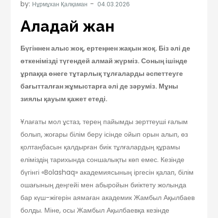
by:
Нұрмұхан Қалқаман
Алғадай жан
Бүгіннен алыс жоқ, ертеңнен жақын жоқ. Біз әлі де
өткенімізді түгендей алмай жүрміз. Соның ішінде
ұрпаққа өнеге тұтарлық тұлғаларды әспеттеуге
бағытталған жұмыстарға әлі де зәруміз. Мұны
зиялы қауым қажет етеді.
Ұлағаты мол ұстаз, терең пайымды зерттеуші ғалым
болып, жоғары білім беру ісінде ойып орын алып, өз
қолтаңбасын қалдырған биік тұлғалардың құрамы
еліміздің тарихында соншалықты көп емес. Кезінде
бүгінгі «Bolashaq» академиясының іргесін қалап, білім
ошағының деңгейі мен абыройын биіктету жолында
бар күш-жігерін аямаған академик Жамбыл Ақылбаев
болды. Міне, осы Жамбыл Ақылбаевқа кезінде