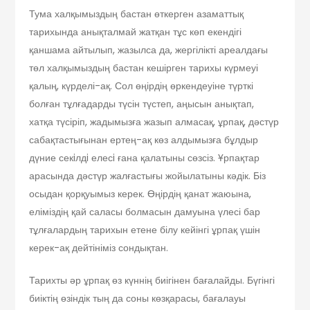
Тума халқымыздың бастан өткерген азаматтық
тарихында анықталмай жатқан тұс көп екендігі
қаншама айтылып, жазылса да, жергілікті ареалдағы
төл халқымыздың бастан кешірген тарихы күрмеуі
қалың, күрделі-ақ. Сол өңірдің өркендеуіне түрткі
болған тұлғадарды түсін түстеп, аңысын анықтап,
хатқа түсіріп, жадымызға жазып алмасақ, ұрпақ, дәстүр
сабақтастығынан ертең-ақ көз алдымызға бұлдыр
дүние секiлдi елесi ғана қалатыны сөзсіз. Ұрпақтар
арасында дәстүр жалғастығы жойылатыны кәдік. Біз
осыдан қорқуымыз керек. Өңірдің қанат жаюына,
еліміздің қай саласы болмасын дамуына үлесі бар
тұлғалардың тарихын етене білу кейінгі ұрпақ үшін
керек-ақ дейтініміз сондықтан.
Тарихты әр ұрпақ өз күннің биігінен бағалайды. Бүгінгі
биіктің өзіндік тың да соны көзқарасы, бағалауы