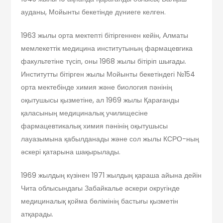
ауданы, Мойынты бекетінде дүниеге келген.
1963 жылы орта мектепті бітіргеннен кейін, Алматы
мемлекеттік медицина институтының фармацевгика
факультетіне түсіп, оны 1968 жылы бітіріп шығады.
Институтты бітірген жылы Мойынты бекетіндегі №154
орта мектебінде химия және биология пәнінің
оқытушысы қызметіне, ал 1969 жылы Қарағанды
қаласының медициналық училищесіне
фармацевтикалық химия пәнінің оқытушысы
лауазымына қабылданады және сол жылы КСРО-ның
әскері қатарына шақырылады.
1969 жылдың күзінен 1971 жылдың қараша айына дейін
Чита облысындағы Забайкалье әскери округінде
медициналық қойма бөлімінің бастығы қызметін
атқарады.