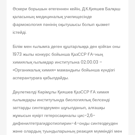
Әскери борышын өтегеннен кейін, Д.К.Қияшев Балқаш
қаласының медициналық училищесінде
фармокология пәнінің оқытушысы болып қызмет
істейді.
Білім мен ғылымға деген құштарлыққа ден қойған оны
1973 жылы конкурс бойынша ҚазССР ҒА-ның
химиялық ғылымдар институтына 02.00.03 –
«Органикалық химия» мамандығы бойынша күндізгі
асперантураға қабылдайды.
Дәулеткелді Кәрімұлы Қияшев ҚазССР ҒА химия
ғылымдары институтында биологиялық белсенді
заттарды синтездеумен шұғылданып, алғашқы
жұмысын күкірт гетеросақиналы цис-2,6-
дифенилтетрагидротиопирин-4-онды синтездеуден
және олардың туындыларының реакция мүмкіндігі мен