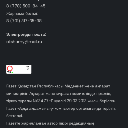
8 (778) 500-84-45
Жарнама бөлімі:
8 (701) 317-35-98
Электронды пошта:
akshamy@mail.ru
Газет Қазақстан Республикасы Мәдениет және ақпарат
министрілігі Ақпарат және мұрағат комитетінде тіркеліп,
тіркеу туралы №13477-Г куәлігі 29.03.2013 жылы берілген.
Газет «Арқа ақшамының» компьютер орталығында терiлiп,
беттелді.
Газетте жарияланған автор пікірі редакцияның