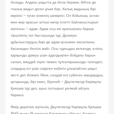
болады. Алдағы уақытта да бола бермек. Әйтсе де
«халық жады» деген ұғым бар. Халық жадының бірі
көрінісі – туған өлкенің шежіресі. Ол бойынша, аспан
мен жер арасын алтын көпір іспетті байланыстырып
жататын – адам. Адам осы екі аралықтағы барша
тіршіліктің түп бастауында тұр. Дүнияуи
құбылыстардың бәрі де адам қолымен жасалғаны
бесенеден белгілі жайт. Осы тұрғыдан келгенде, елінің
қарқынды дамуы үшін адалдықпен бойдағы барын
салып, маңдай терін төккен тұлғаларымызды түгендеп,
олардың ел үшін сіңірген еңбегін ұлықтайтын уақыт
жетті деп білеміз. Міне, сондай елі сүйінген жандардың
қатарында, бірі емес, бірегейі – Дәулеткелді Кәрімұлы
Қияшев тұр деп, ауыз толтырып ұялмай айтуға
бармыз.
Өмір дерегіне жүгінсек, Дәулеткелді Кәрімұлы Қияшев
1945 жылы 19 ақпанда Қарағанды облысы, Балқаш