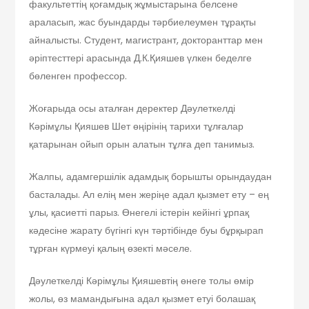
факультеттің қоғамдық жұмыстарына белсене
араласып, жас буындарды тәрбиелеумен тұрақты
айналысты. Студент, магистрант, докторанттар мен
әріптесттері арасында Д.К.Қияшев үлкен беделге
бөленген профессор.
Жоғарыда осы аталған деректер Дәулеткелді
Кәрімұлы Қияшев Шет өңірінің тарихи тұлғалар
қатарынан ойып орын алатын тұлға деп танимыз.
Жалпы, адамгершілік адамдық борышты орындаудан
басталады. Ал елің мен жеріңе адал қызмет ету – ең
ұлы, қасиетті парыз. Өнегелі істерін кейінгі ұрпақ
кәдесіне жарату бүгінгі күн тәртібінде буы бұрқырап
тұрған күрмеуі қалың өзекті мәселе.
Дәулеткелді Кәрімұлы Қияшевтің өнеге толы өмір
жолы, өз мамандығына адал қызмет етуі болашақ