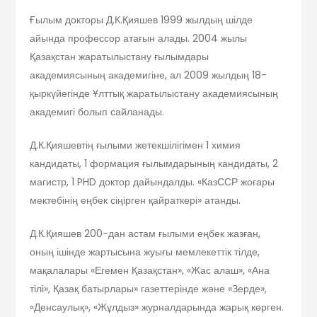
Ғылым докторы Д.К.Қияшев 1999 жылдың шілде
айында профессор атағын алады. 2004 жылы
Қазақстан жаратылыстану ғылымдары
академиясының академигіне, ал 2009 жылдың 18-
қыркүйегінде Ұлттық жаратылыстану академиясының
академигі болып сайланады.
Д.К.Қияшевтің ғылыми жетекшілігімен 1 химия
кандидаты, 1 формация ғылымдарының кандидаты, 2
магистр, 1 PHD доктор дайындалды. «КазССР жоғары
мектебінің еңбек сіңірген қайраткері» атанды.
Д.К.Қияшев 200-дан астам ғылыми еңбек жазған,
оның ішінде жартысына жуығы мемлекеттік тілде,
мақалалары «Егемен Қазақстан», «Жас алаш», «Ана
тілі», Қазақ батырлары» газеттерінде және «Зерде»,
«Денсаулық», «Жұлдыз» журналдарында жарық көрген.