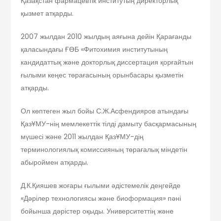
Қазақстан фармацевтік институтың директорлық
қызмет атқарды.
2007 жылдан 2010 жылдың аяғына дейін Қарағанды
қаласындағы ҒӨБ «Фитохимия институтының
кандидаттық және докторлық диссертация қорғайтын
ғылыми кеңес төрағасының орынбасары қызметін
атқарды.
Ол көптеген жыл бойы С.Ж.Асфендияров атындағы
ҚазҰМУ-нің мемлекеттік тілді дамыту басқармасының
мүшесі және 2011 жылдан ҚазҰМУ-дің
терминологиялық комиссияның төрағалық міндетін
абыроймен атқарды.
Д.К.Қияшев жоғары ғылыми әдістемелік деңгейде
«Дәрілер технологиясы және биоформация» пәні
бойынша дәрістер оқыды. Университеттің және