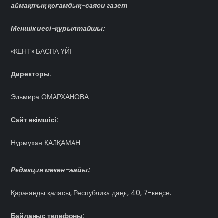
аймақтық қоғамдық-саяси газет
Меншік иесі-құрылтайшы:
«КЕНТ» БАСПА ҮЙІ
Директоры:
Эльмира ОМАРХАНОВА
Сайт әкімшісі:
Нұрмұхан ҚАЛҚАМАН
Редакция мекен-жайы:
Қарағанды қаласы, Республика даңғ., 40, 7-кеңсе.
Байланыс телефоны: