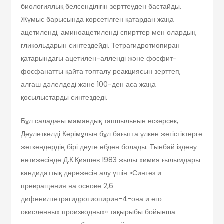
биологиялық белсенділігін зерттеуден бастайды.
Жұмыс барысында көрсетілген қатардан жаңа
ацетиленді, аминоацетиленді спирттер мен олардың
гликольдарын синтездейді. Тетрагидротиопиран
қатарындағы ацетилен-алленді және фосфит-
фосфанатты қайта топталу реакциясын зерттеп,
алғаш дәлелдеді және 100-ден аса жаңа
қосылыстарды синтездеді.
Бұл саладағы мамандық тапшылығын ескерсек,
Дәулеткелді Кәрімұлын бұл бағытта үлкен жетістіктерге
жеткендердің бірі деуге әбден болады. Тынбай іздену
нәтижесінде Д.К.Қияшев 1983 жылы химия ғылымдары
кандидаттық дәрежесін алу үшін «Синтез и
превращения на основе 2,6
дифенилтетрагидротиопирин-4-она и его
окисленных производных» тақырыбы бойынша