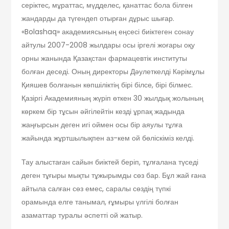
серіктес, мұраттас, мүдделес, қанаттас бола білген
жандарды да түгендеп отырған дұрыс шығар.
«Bolashaq» академиясының еңсесі биіктеген сонау
айтулы 2007-2008 жылдары осы іргелі жоғары оқу
орны жанында Қазақстан фармацевтік институты
болған деседі. Оның директоры Дәулеткелді Кәрімұлы
Қияшев болғанын көпшіліктің бірі білсе, бірі білмес.
Қазіргі Академияның жүріп өткен 30 жылдық жолының
көркем бір тұсын әйгілейтін кезді ұрпақ жадында
жаңғырсын деген игі оймен осы бір аяулы тұлға
жайында жұртшылықпен аз-кем ой бөліскіміз келді.
Тау алыстаған сайын биіктей беріп, тұлғалана түседі
деген тұғыры мықты тұжырымды сөз бар. Бұл жай ғана
айтыла салған сөз емес, саралы сөздің түпкі
орамында елге танымал, ғұмыры үлгілі болған
азаматтар туралы әспетті ой жатыр.