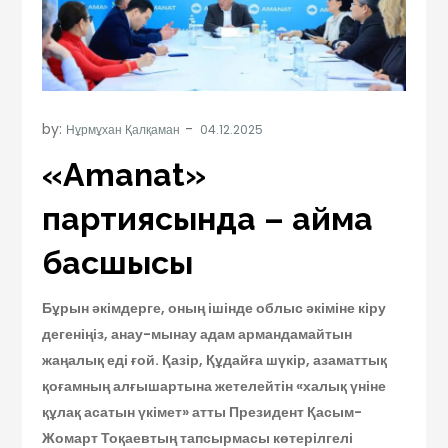
by:
Нұрмұхан Қалқаман
«Amanat»
партиясында – аймақ
басшысы
Бұрын әкімдерге, оның ішінде облыс әкіміне кіру
дегеніңіз, анау-мынау адам армандамайтын
жаңалық еді ғой. Қазір, Құдайға шүкір, азаматтық
қоғамның алғышартына жетелейтін «халық үніне
құлақ асатын үкімет» атты Президент Қасым-
Жомарт Тоқаевтың тапсырмасы көтерілгелі