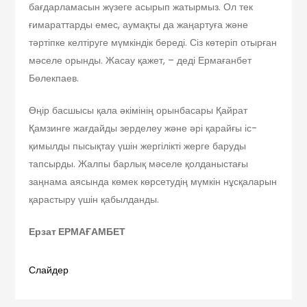
бағдарламасын жүзеге асырып жатырмыз. Ол тек
ғимараттарды емес, аумақты да жаңартуға және
тәртіпке келтіруге мүмкіндік береді. Сіз көтеріп отырған
мәселе орынды. Жасау қажет, – деді Ермағанбет
Бөлекпаев.
Өңір басшысы қала әкімінің орынбасары Қайрат
Қамзинге жағдайды зерделеу және әрі қарайғы іс-
қимылды пысықтау үшін жергілікті жерге баруды
тапсырды. Жалпы барлық мәселе қолданыстағы
заңнама аясында көмек көрсетудің мүмкін нұсқаларын
қарастыру үшін қабылданды.
Ерзат ЕРМАҒАМБЕТ
Слайдер