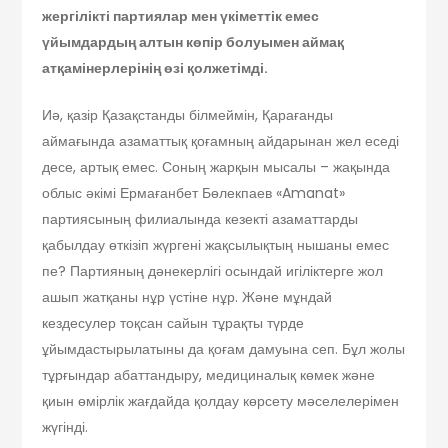
жергілікті партиялар мен үкіметтік емес
үйымдардың алтын көпір болуымен аймақ
атқамінерлерінің өзі қолжетімді.
Иә, қазір Қазақстанды білмеймін, Қарағанды
аймағында азаматтық қоғамның айдарынан жел еседі
десе, артық емес. Соның жарқын мысалы – жақында
облыс әкімі Ермағанбет Бөлекпаев «Amanat»
партиясының филиалында кезекті азаматтарды
қабылдау өткізіп жүргені жақсылықтың нышаны емес
пе? Партияның дәнекерлігі осындай игіліктерге жол
ашып жатқаны нұр үстіне нұр. Және мұндай
кездесулер тоқсан сайын тұрақты түрде
ұйымдастырылатыны да қоғам дамуына сеп. Бұл жолы
тұрғындар абаттандыру, медициналық көмек және
қиын өмірлік жағдайда қолдау көрсету мәселелерімен
жүгінді.