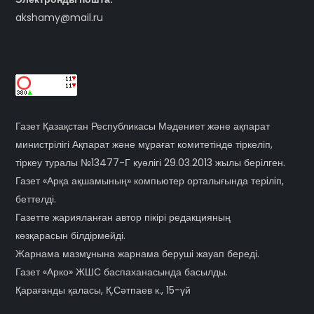
akshamy@mail.ru
Газет Қазақстан Республикасы Мәдениет және ақпарат
министрілігі Ақпарат және мұрағат комитетінде тіркеліп,
тіркеу туралы №13477-Г куәлігі 29.03.2013 жылы берілген.
Газет «Арқа ақшамының» компьютер орталығында терiлiп,
беттелді.
Газетте жарияланған автор пікірі редакцияның
көзқарасын білдірмейді.
Жарнама мазмұнына жарнама беруші жауап береді.
Газет «Арко» ЖШС баспаханасында басылды.
Қарағанды қаласы, Қ.Сәтпаев к., 15-үй