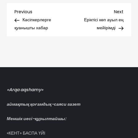
Навигация
Previous
Next
Previous
Next
Post
Post
Кәсіпкерлерге
Еріктісі көп ауыл ең
по
қуанышты хабар
мейірімді
записям
«Arqa aqshamy»
аймақтық қоғамдық-саяси газет
Меншік иесі-құрылтайшы:
«КЕНТ» БАСПА ҮЙІ