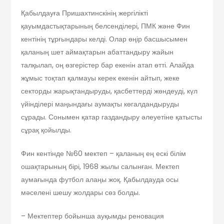
Қабылдауға Пришахтинскінің жергілікті
қауымдастықтарының белсенділері, ПМК және Фин
кентінің тұрғындары келді. Олар өңір басшысымен
қаланың шет аймақтарын абаттандыру жайын
талқылап, оң өзгерістер бар екенін атап өтті. Алайда
жұмыс тоқтап қалмауы керек екенін айтып, жеке
секторды жарықтандыруды, қасбеттерді жөндеуді, күл
үйінділері маңындағы аумақты көгалдандыруды
сұрады. Сонымен қатар газдандыру әлеуетіне қатысты
сұрақ қойылды.
Фин кентінде №60 мектеп – қаланың ең ескі білім
ошақтарының бірі, 1968 жылы салынған. Мектеп
аумағында футбол алаңы жоқ. Қабылдауда осы
мәселені шешу жолдары сөз болды.
– Мектептер бойынша ауқымды реновация