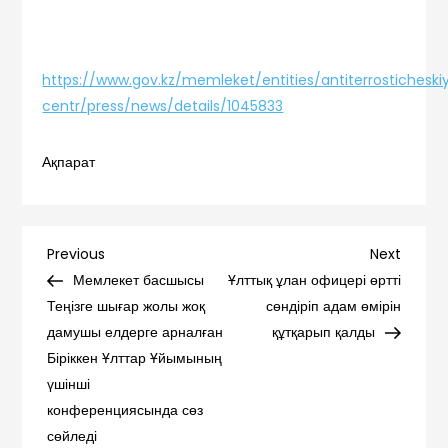
https://www.gov.kz/memleket/entities/antiterrosticheski
centr/press/news/details/1045833
Ақпарат
Навигация
Previous
Next
Previous
Next
Post
Post
Мемлекет басшысы
Ұлттық ұлан офицері өртті
по
Теңізге шығар жолы жоқ
сөндіріп адам өмірін
дамушы елдерге арналған
құтқарып қалды
записям
Біріккен Ұлттар Ұйымының
үшінші
конференциясында сөз
сөйледі