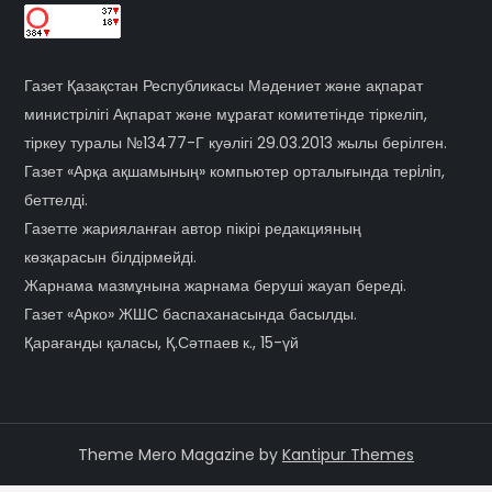
Газет Қазақстан Республикасы Мәдениет және ақпарат
министрілігі Ақпарат және мұрағат комитетінде тіркеліп,
тіркеу туралы №13477-Г куәлігі 29.03.2013 жылы берілген.
Газет «Арқа ақшамының» компьютер орталығында терiлiп,
беттелді.
Газетте жарияланған автор пікірі редакцияның
көзқарасын білдірмейді.
Жарнама мазмұнына жарнама беруші жауап береді.
Газет «Арко» ЖШС баспаханасында басылды.
Қарағанды қаласы, Қ.Сәтпаев к., 15-үй
Theme Mero Magazine by
Kantipur Themes