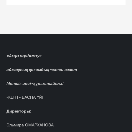
«Arqa aqshamy»
аймақтық қоғамдық-саяси газет
Меншік иесі-құрылтайшы:
«КЕНТ» БАСПА ҮЙІ
Директоры:
Эльмира ОМАРХАНОВА