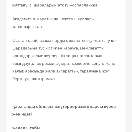
жаттығу іс-шараларын өткізу жоспарлануда.
Академия ғимаратында шектеу шаралары
қарастырылған.
Осыған орай, азаматтарды өткізілетін оқу-жаттығу іс-
шараларына түсіністікпен қарауға, мемлекеттік
органдар қызметкерлерінің заңды талаптарын
орындауға, тек ресми ақпарат көздеріне сенуге және
халық арасында жала ақпараттың таралуына жол
бермеуге шақырамыз.
Қарағанды облысының терроризмге қарсы күрес
жөніндегі
жедел штабы