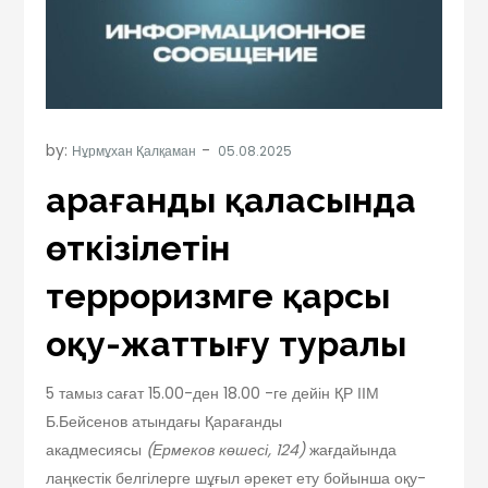
by:
Нұрмұхан Қалқаман
Қарағанды қаласында
өткізілетін
терроризмге қарсы
оқу-жаттығу туралы
5 тамыз сағат 15.00-ден 18.00 -ге дейін ҚР ІІМ
Б.Бейсенов атындағы Қарағанды
акадмесиясы
(Ермеков көшесі, 124)
жағдайында
лаңкестік белгілерге шұғыл әрекет ету бойынша оқу-