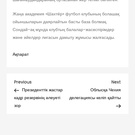
Жаңа академия «Шахтёр» футбол клубының болашақ
ойыншыларын даярлайтын басты база болмақ.
Сондай-ақ мұнда клубтың балалар-жасөспірімдер
және әйелдер лигасын дамыту жұмысы жалғасады.
Ақпарат
Навигация
Previous
Next
Previous
Next
Post
Post
Президенттік жастар
Облысқа Чехия
по
кадр резервінің әлеуеті
делегациясы келіп қайтты
зор
записям