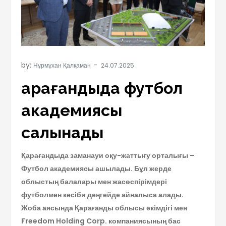
by:
Нұрмұхан Қалқаман
Қарағандыда футбол
академиясы
салынады
Қарағандыда заманауи оқу-жаттығу орталығы –
Футбол академиясы ашылады. Бұл жерде
облыстың балалары мен жасөспірімдері
футболмен кәсіби деңгейде айналыса алады.
Жоба аясында Қарағанды облысы әкімдігі мен
Freedom Holding Corp. компаниясының бас