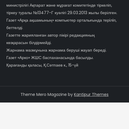
министрілігі Ақпарат және мұрағат комитетінде тіркеліп,
тіркеу туралы №13477-Г куәлігі 29.03.2013 жылы берілген.
Газет «Арқа ақшамының» компьютер орталығында терiлiп,
беттелді.
Газетте жарияланған автор пікірі редакцияның
көзқарасын білдірмейді.
Жарнама мазмұнына жарнама беруші жауап береді.
Газет «Арко» ЖШС баспаханасында басылды.
Қарағанды қаласы, Қ.Сәтпаев к., 15-үй
Theme Mero Magazine by
Kantipur Themes