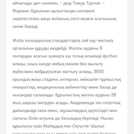
айналады деп сенемін, – деді Тимур Турлов. –
Өңірмен бұрыннан қалыптасқан нәтижелі
серіктестігіміз жаңа жобаның сәтті жүзеге асатынына
сенім береді.
Жоба халықаралық стандарттарға сай оқу-жаттығу
орталығын құруды көздейді. Жалпы ауданы 9
гектардан асатын аумақта үш толық өлшемді футбол
алаңы, оның ішінде жабық манеж бен жылыту
жүйесімен жабдықталған жаттығу алаңы, 3500
орындық жаңа стадион, интернат, әкімшілік-тұрмыстық
ғимараттар, медициналық кабинеттер және басқа да
нысандар салынады. Құрылыстың жалпы ауданы 28
мың шаршы метрден асады. Академияда тек спорттық
дайындыққа ғана емес, оқушылардың қауіпсіздігі мен
сапалы білім алуына да басымдық беріледі. Нысан
құрылысы үшін Майқұдық пен Оңтүстік-Шығыс
шағынаудандарының ортасынан жер телімі бөлінген.