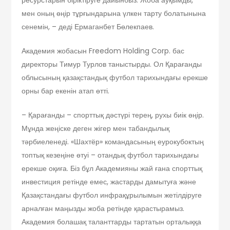
ресурстарын біріктіруге дайынбыз. Жоба ауқымды,
мен оның өңір тұрғындарына үлкен тарту болатынына
сенемін, – деді Ермаганбет Бөлекпаев.
Академия жобасын Freedom Holding Corp. бас
директоры Тимур Турлов таныстырды. Ол Қарағанды
облысының қазақстандық футбол тарихындағы ерекше
орны бар екенін атап өтті.
– Қарағанды – спорттық дәстүрі терең, рухы биік өңір.
Мұнда жеңіске деген жігер мен табандылық
тәрбиеленеді. «Шахтёр» командасының еурокубоктың
топтық кезеңіне өтуі – отандық футбол тарихындағы
ерекше оқиға. Біз бұл Академияны жай ғана спорттық
инвестиция ретінде емес, жастарды дамытуға және
Қазақстандағы футбол инфрақұрылымын жетілдіруге
арналған маңызды жоба ретінде қарастырамыз.
Академия болашақ таланттарды тартатын орталыққа