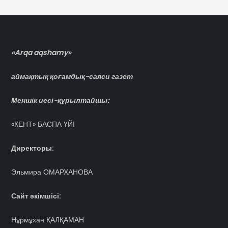
«Arqa aqshamy»
аймақтық қоғамдық-саяси газет
Меншік иесі-құрылтайшы:
«КЕНТ» БАСПА ҮЙІ
Директоры:
Эльмира ОМАРХАНОВА
Сайт әкімшісі:
Нұрмұхан ҚАЛҚАМАН