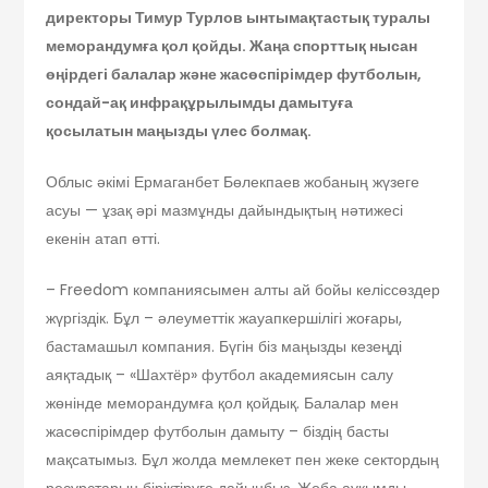
директоры Тимур Турлов ынтымақтастық туралы
меморандумға қол қойды. Жаңа спорттық нысан
өңірдегі балалар және жасөспірімдер футболын,
сондай-ақ инфрақұрылымды дамытуға
қосылатын маңызды үлес болмақ.
Облыс әкімі Ермаганбет Бөлекпаев жобаның жүзеге
асуы — ұзақ әрі мазмұнды дайындықтың нәтижесі
екенін атап өтті.
– Freedom компаниясымен алты ай бойы келіссөздер
жүргіздік. Бұл – әлеуметтік жауапкершілігі жоғары,
бастамашыл компания. Бүгін біз маңызды кезеңді
аяқтадық – «Шахтёр» футбол академиясын салу
жөнінде меморандумға қол қойдық. Балалар мен
жасөспірімдер футболын дамыту – біздің басты
мақсатымыз. Бұл жолда мемлекет пен жеке сектордың