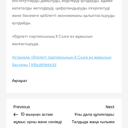
институттарды дамытуды, өңірлерді қолдауды, адами
капиталды жетілдіруді, цифрландыруды ілгерілетуді
және бәсекеге қабілетті экономиканы қалыптастыруды
қолдайды.
«Әділет» партиясының II Съезі өз жұмысын
жалғастыруда.
Астанада «Әділет» партиясының II Съезі өз жұмысын
бастады | Inbusiness.kz
Ақпарат
Навигация
Previous
Next
Previous
Next
Post
Post
10 мыңнан астам
Ұлы дала құпиялары:
по
жұмыс орны және сенімді
Талдыда жаңа ғылыми