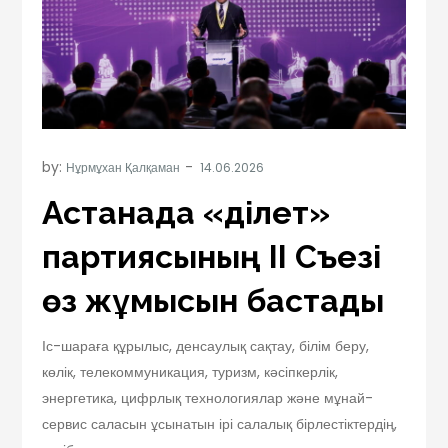
by:
Нұрмұхан Қалқаман
Астанада «Әділет»
партиясының II Съезі
өз жұмысын бастады
Іс-шараға құрылыс, денсаулық сақтау, білім беру,
көлік, телекоммуникация, туризм, кәсіпкерлік,
энергетика, цифрлық технологиялар және мұнай-
сервис саласын ұсынатын ірі салалық бірлестіктердің,