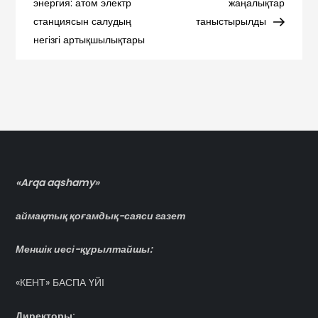
энергия: атом электр
жаңалықтар
записям
станциясын салудың
таныстырылды
негізгі артықшылықтары
«Arqa aqshamy»
аймақтық қоғамдық-саяси газет
Меншік иесі-құрылтайшы:
«КЕНТ» БАСПА ҮЙІ
Директоры: