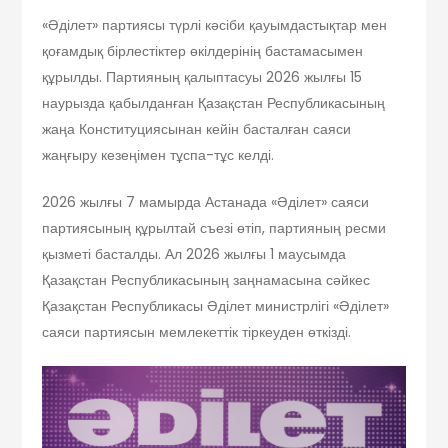
«Әділет» партиясы түрлі кәсіби қауымдастықтар мен
қоғамдық бірлестіктер өкілдерінің бастамасымен
құрылды. Партияның қалыптасуы 2026 жылғы 15
наурызда қабылданған Қазақстан Республикасының
жаңа Конституциясынан кейін басталған саяси
жаңғыру кезеңімен тұспа-тұс келді.
2026 жылғы 7 мамырда Астанада «Әділет» саяси
партиясының құрылтай съезі өтіп, партияның ресми
қызметі басталды. Ал 2026 жылғы 1 маусымда
Қазақстан Республикасының заңнамасына сәйкес
Қазақстан Республикасы Әділет министрлігі «Әділет»
саяси партиясын мемлекеттік тіркеуден өткізді.