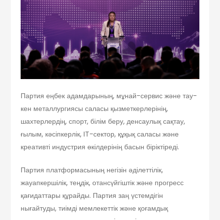
Партия еңбек адамдарының, мұнай-сервис және тау-
кен металлургиясы саласы қызметкерлерінің,
шахтерлердің, спорт, білім беру, денсаулық сақтау,
ғылым, кәсіпкерлік, IT-сектор, құқық саласы және
креативті индустрия өкілдерінің басын біріктіреді.
Партия платформасының негізін әділеттілік,
жауапкершілік, теңдік, отансүйгіштік және прогресс
қағидаттары құрайды. Партия заң үстемдігін
нығайтуды, тиімді мемлекеттік және қоғамдық