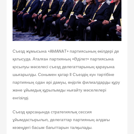
Съезд жұмысына «AMANAT» партиясының өкілдері де
қатысуда. Аталған партияның «Әділет» партиясына
қосылуы мәселесі съезд делегаттарының қарауына
шығарылды. Сонымен қатар II Съездің күн тәртібіне
партияның одан әрі дамуы, өңірлік филиалдарды құру
және ұйымдық құрылымды нығайту мәселелері
енгізілді.
Съезд қарсаңында стратегиялық сессия
ұйымдастырылып, делегаттар партияның алдағы
кезеңдегі басым бағыттарын талқылады.