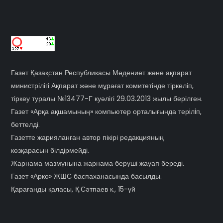
Газет Қазақстан Республикасы Мәдениет және ақпарат
министрілігі Ақпарат және мұрағат комитетінде тіркеліп,
тіркеу туралы №13477-Г куәлігі 29.03.2013 жылы берілген.
Газет «Арқа ақшамының» компьютер орталығында терiлiп,
беттелді.
Газетте жарияланған автор пікірі редакцияның
көзқарасын білдірмейді.
Жарнама мазмұнына жарнама беруші жауап береді.
Газет «Арко» ЖШС баспаханасында басылды.
Қарағанды қаласы, Қ.Сәтпаев к., 15-үй