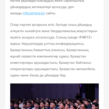
кәсіби қауымдастықтардың және сарапшылық
ұйымдардың жетекшілері қатысуда, деп
жазады
inbusiness.kz
сайты.
Олар партия қатарына өтіп, бүгінде оның ұйымдық
әлеуетін нығайтуға және бағдарламалық мақсаттарын
жүзеге асыруға атсалысуда. Соның ішінде «PARYZ»
жұмыс берушілердің ұлттық конфедерациясы,
Қазақстанның Азаматтық альянсы, Қазақстанның
мұнай сервистік компаниялар одағы, Қазақстан
инвесторлары қауымдастығы, Қазақстан байланыс
операторлары қауымдастығы, Қазақстан автомобиль
одағы және басқа да ұйымдар бар.