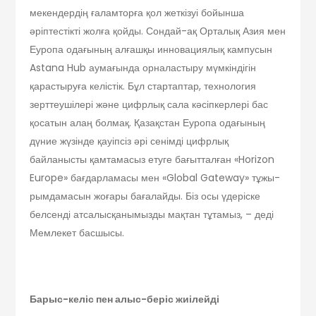
мекендердің ғаламторға қол жет­кізуі бо­йынша
әріптестікті жолға қойды. Сондай-ақ Орталық Азия мен
Еуропа одағы­­ның алғашқы инновациялық кампусын
Astana Hub аумағында орналастыру мүмкін­дігін
қарастыруға келістік. Бұл стартаптар, технология
зерттеушілері және цифрлық сала кәсіпкерлері бас
қосатын алаң болмақ. Қазақстан Еуропа одағының
дүние жүзінде қауіпсіз әрі сенімді цифрлық
байланысты қамтамасыз етуге бағытталған «Horizon
Europe» бағ­дар­­ламасы мен «Global Gateway» тұжы­
рым­­дамасын жоғары бағалайды. Біз осы үде­­ріс­­ке
белсенді атсалысқанымызды мақ­тан тұтамыз, – деді
Мемлекет басшысы.
Барыс-келіс пен алыс-беріс жиілейді