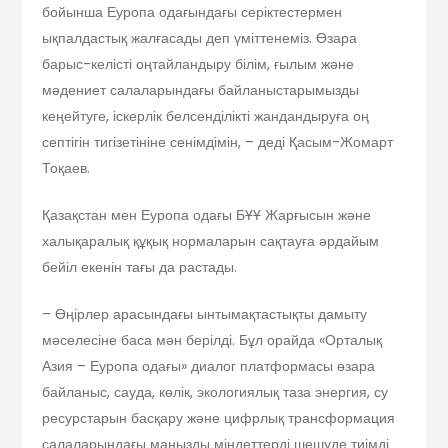
бойынша Еуропа одағындағы серіктестермен
ықпалдастық жалғасады деп үміттенеміз. Өзара
барыс-келісті оңтайландыру білім, ғылым және
мәдениет салаларындағы байланыстарымызды
кеңейтуге, іскерлік белсенділікті жандандыруға оң
септігін тигізетініне сенімдімін, – деді Қасым-Жомарт
Тоқаев.
Қазақстан мен Еуропа одағы БҰҰ Жарғысын және
халықаралық құқық нормаларын сақтауға әрдайым
бейіл екенін тағы да растады.
– Өңірлер арасындағы ынтымақтас­тықты дамыту
мәселесіне баса мән берілді. Бұл орайда «Орталық
Азия – Еуропа одағы» диалог платформасы өзара
байланыс, сауда, көлік, экологиялық таза энергия, су
ресурстарын басқару және цифрлық трансформация
салаларын­дағы маңызды міндеттерді шешуде тиімді