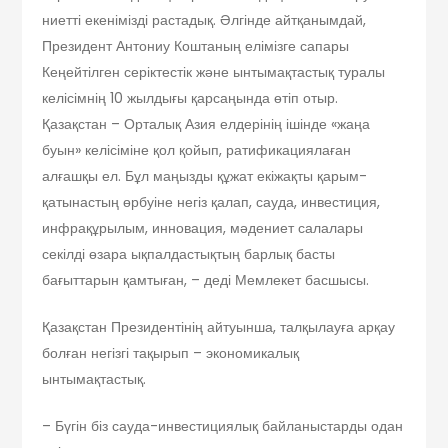
ниетті екенімізді растадық. Әлгінде айтқанымдай,
Президент Антониу Коштаның елімізге сапары
Кеңейтілген серіктестік және ынтымақтастық туралы
келісімнің 10 жылдығы қарсаңында өтіп отыр.
Қазақстан – Орталық Азия елдерінің ішінде «жаңа
буын» келісіміне қол қойып, ратификациялаған
алғашқы ел. Бұл маңызды құжат екіжақты қарым-
қатынастың өрбуіне негіз қалап, сауда, инвестиция,
инфрақұрылым, инновация, мәдениет салалары
секілді өзара ық­палдастықтың барлық басты
бағыттарын қамтыған, – деді Мемлекет басшысы.
Қазақстан Президентінің айтуынша, талқылауға арқау
болған негізгі тақырып – экономикалық
ынтымақтастық.
– Бүгін біз сауда-инвестициялық байланыс­тарды одан