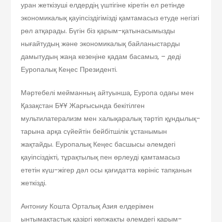
уран жеткізуші елдердің үштігіне кіретін ел ретінде
экономикалық қауіпсізді­гі­мізді қамтамасыз етуде негізгі
рөл атқа­рады. Бүгін біз қарым-қатынасымыз­ды
нығайтудың және экономикалық байланыстарды
дамытудың жаңа кезеңіне қадам басамыз, – деді
Еуропалық Кеңес Президенті.
Мәртебелі мейманның айтуынша, Еуропа одағы мен
Қазақстан БҰҰ Жарғысында бекітілген
мультилатерализм мен халықаралық тәртіп құндылық­
тарына арқа сүйейтін бейбітшілік ұстанымын
жақтайды. Еуропалық Кеңес басшысы әлемдегі
қауіпсіздікті, тұрақтылық пен өрлеуді қамтамасыз
ететін күш-жігер дәл осы қағидатта көрініс тапқанын
жеткізді.
Антониу Кошта Орталық Азия елдерімен
ынтымақтастық қазіргі көпжақты әлемдегі қарым-