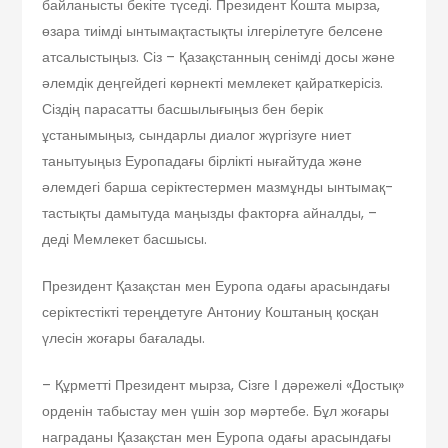
байланысты бекіте түседі. Президент Кошта мырза,
өзара тиімді ынтымақтастықты ілгерілетуге белсене
атсалыстыңыз. Сіз – Қазақстанның сенімді досы және
әлемдік деңгейдегі көрнекті мемлекет қайраткерісіз.
Сіздің парасатты басшылығыңыз бен берік
ұстанымыңыз, сындарлы диалог жүргізуге ниет
танытуыңыз Еуропадағы бірлікті нығайтуда және
әлемдегі барша серіктестермен мазмұнды ынтымақ­
тастықты дамытуда маңызды факторға айналды, –
деді Мемлекет басшысы.
Президент Қазақстан мен Еуропа одағы арасындағы
серіктестікті терең­детуге Антониу Коштаның қосқан
үлесін жоғары бағалады.
– Құрметті Президент мырза, Сізге І дәрежелі «Достық»
орденін табыстау мен үшін зор мәртебе. Бұл жоғары
награданы Қазақстан мен Еуропа одағы арасындағы