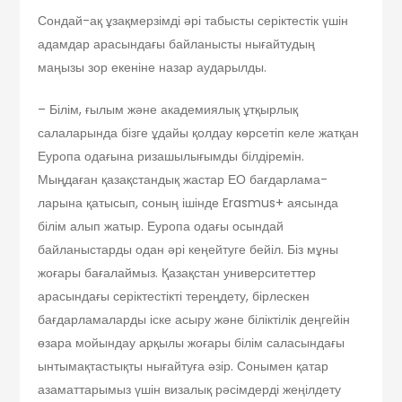
Сондай-ақ ұзақмерзімді әрі табысты серіктестік үшін
адамдар арасындағы байланысты нығайтудың
маңызы зор екеніне назар аударылды.
– Білім, ғылым және академиялық ұтқырлық
салаларында бізге ұдайы қолдау көрсетіп келе жатқан
Еуропа одағына риза­шылығымды білдіремін.
Мыңдаған қазақ­стандық жастар ЕО бағдарлама­
ларына қатысып, соның ішінде Erasmus+ аясында
білім алып жатыр. Еуропа одағы осындай
байланыстарды одан әрі кеңейтуге бейіл. Біз мұны
жоғары бағалаймыз. Қазақстан университеттер
арасындағы серіктестікті тереңдету, бірлескен
бағдарламаларды іске асыру және біліктілік деңгейін
өзара мойындау арқылы жоғары білім саласынд­ағы
ынтымақтастықты нығайтуға әзір. Сонымен қатар
азаматтарымыз үшін визалық рәсімдерді жеңілдету