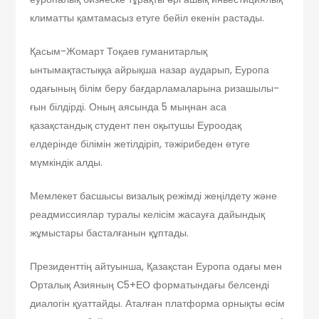
климатты қамтамасыз етуге бейіл екенін растады.
Қасым-Жомарт Тоқаев гуманитар­лық
ынтымақтастыққа айрықша назар аударып, Еуропа
одағының білім беру бағдарламаларына ризашылы­
ғын білдірді. Оның аясында 5 мыңнан аса
қазақстандық студент пен оқытушы Еуроодақ
елдерінде білімін жетілдіріп, тәжірибеден өтуге
мүмкіндік алды.
Мемлекет басшысы визалық режімді жеңілдету және
реадмиссиялар туралы келісім жасауға дайындық
жұмыстары басталғанын құптады.
Президенттің айтуынша, Қазақстан Еуропа одағы мен
Орталық Азияның С5+ЕО форматындағы белсенді
диалогін қуаттайды. Аталған платформа орнықты өсім