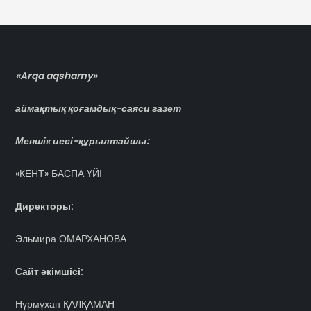
«Arqa aqshamy»
аймақтық қоғамдық-саяси газет
Меншік иесі-құрылтайшы:
«КЕНТ» БАСПА ҮЙІ
Директоры:
Эльмира ОМАРХАНОВА
Сайт әкімшісі:
Нұрмұхан ҚАЛҚАМАН