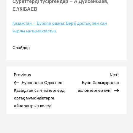
Суреттерді түсіргендер – А.Дүйсенбаев,
Е.ҮКІБАЕВ
Қазақстан – Еуропа одағы: Берік достық пен сан
қырлы ынтымақтастық
Слайдер
Навигация
Previous
Next
Previous
Next
Post
Post
Еуропалық Одақ пен
Бүгін Халықаралық
по
Қазақстан сын-қатерлерді
волонтерлер күні
ортақ мүмкіндіктерге
записям
айналдырып келеді