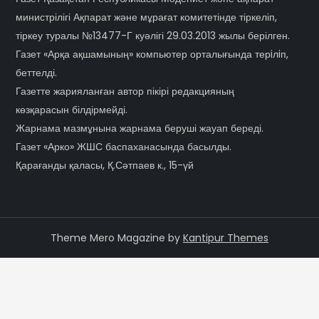
министрілігі Ақпарат және мұрағат комитетінде тіркеліп,
тіркеу туралы №13477-Г куәлігі 29.03.2013 жылы берілген.
Газет «Арқа ақшамының» компьютер орталығында терiлiп,
беттелді.
Газетте жарияланған автор пікірі редакцияның
көзқарасын білдірмейді.
Жарнама мазмұнына жарнама беруші жауап береді.
Газет «Арко» ЖШС баспаханасында басылды.
Қарағанды қаласы, Қ.Сәтпаев к., 15-үй
Theme Mero Magazine by
Kantipur Themes