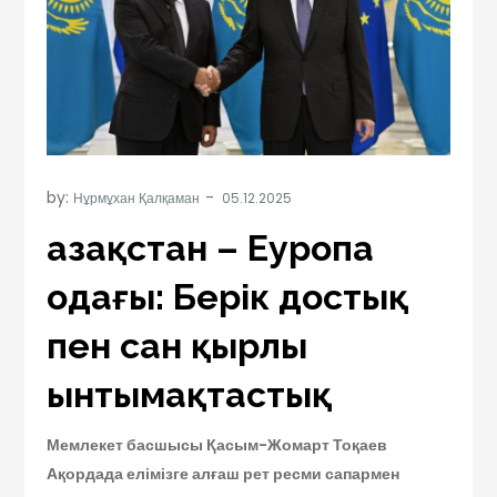
by:
Нұрмұхан Қалқаман
Қазақстан – Еуропа
одағы: Берік достық
пен сан қырлы
ынтымақтастық
Мемлекет басшысы Қасым-Жомарт Тоқаев
Ақордада елімізге алғаш рет ресми сапармен