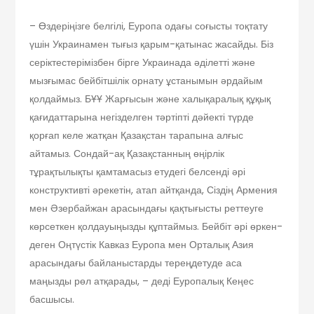
– Өздеріңізге белгілі, Еуропа одағы соғысты тоқтату
үшін Украинамен тығыз қарым-қатынас жасайды. Біз
серіктестерімізбен бірге Украинада әділетті және
мызғымас бейбітшілік орнату ұстанымын әрдайым
қолдаймыз. БҰҰ Жарғысын және халықаралық құқық
қағидаттарына негізделген тәртіпті дәйекті түрде
қорғап келе жатқан Қазақстан тарапына алғыс
айтамыз. Сондай-ақ Қазақстанның өңірлік
тұрақтылықты қамта­масыз етудегі белсенді әрі
конструк­тивті әрекетін, атап айтқанда, Сіздің Армения
мен Әзербайжан арасын­дағы қақтығысты реттеуге
көрсеткен қолдауы­ңызды құптаймыз. Бейбіт әрі өркен­
деген Оңтүстік Кавказ Еуропа мен Орталық Азия
арасындағы байла­ныстарды тереңдетуде аса
маңызды рөл атқарады, – деді Еуропалық Кеңес
басшысы.