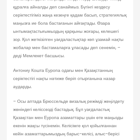
құралға айналды деп санаймыз. Бүгінгі кездесу
серіктестігіміз жаңа кезеңге қадам басып, стратегиялық
маңызға ие бола бастағанын айғақтады. Өзара
ынтымақтастығымыздың қар­қы­ны жоғары, келешегі
зор. Қол жеткізілген уағдаластықтар көп ұзамай нақты
жобалар мен бастамаларға ұласады деп сенемін, –
деді Мемлекет басшысы.
Антониу Кошта Еуропа одағы мен Қазақстанның
серіктестігі нақты нәтиже беріп отырғанына назар
аударды.
– Осы аптада Брюссельде визалық режімді жеңілдету
жөніндегі келіссөзді бастадық. Бұл уағдаластық
Қазақстан мен Еуропа азаматтары үшін өте маңызды
екенін жақсы түсінемін. Келісімге қол қойылғаннан
кейін азаматтарымыздың барыс-келісі, алыс-берісі