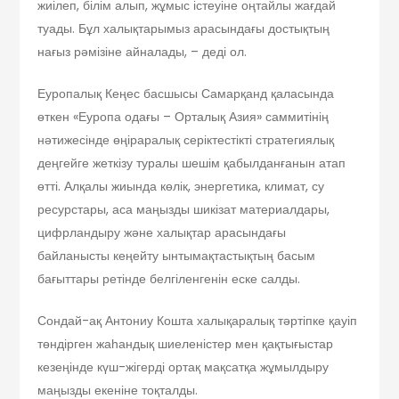
жиілеп, білім алып, жұмыс істеуіне оңтайлы жағдай
туады. Бұл халықтарымыз арасындағы достықтың
нағыз рәмізіне айналады, – деді ол.
Еуропалық Кеңес басшысы Самарқанд қаласында
өткен «Еуропа одағы – Орталық Азия» саммитінің
нәтижесін­де өңіраралық серіктестікті стратегия­лық
деңгейге жеткізу туралы шешім қабылданғанын атап
өтті. Алқалы жиында көлік, энергетика, климат, су
ресурстары, аса маңызды шикізат материалдары,
цифрландыру және халықтар арасындағы
байланысты кеңейту ынтымақтастықтың басым
бағыттары ретінде белгіленгенін еске салды.
Сондай-ақ Антониу Кошта халық­аралық тәртіпке қауіп
төндірген жаһан­дық шиеленістер мен қақтығыстар
кезеңінде күш-жігерді ортақ мақсатқа жұмылдыру
маңызды екеніне тоқталды.