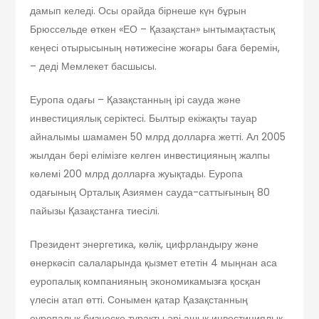
дамып келеді. Осы орайда бірнеше күн бұрын
Брюссельде өткен «ЕО – Қазақстан» ынтымақтастық
кеңесі отырысының нәтижесіне жоғары баға беремін,
– деді Мемлекет басшысы.
Еуропа одағы – Қазақстанның ірі сауда және
инвестициялық серік­тесі. Былтыр екіжақты тауар
айналы­мы шамамен 50 млрд долларға жетті. Ал 2005
жылдан бері елімізге келген инвес­тицияның жалпы
көлемі 200 млрд долларға жуықтады. Еуропа
одағының Орталық Азиямен сауда-саттығының 80
пайызы Қазақстанға тиесілі.
Президент энергетика, көлік, цифр­ландыру және
өнеркәсіп салаларында қызмет ететін 4 мыңнан аса
еуропа­лық компанияның экономикамызға қос­қан
үлесін атап өтті. Сонымен қатар Қазақстанның
еуропалық бизнеске тұрақты әрі ашық инвестициялық