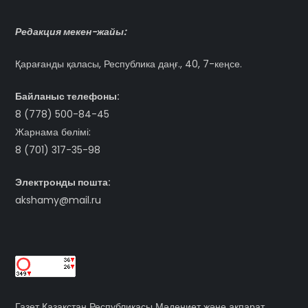
Редакция мекен-жайы:
Қарағанды қаласы, Республика даңғ., 40, 7-кеңсе.
Байланыс телефоны:
8 (778) 500-84-45
Жарнама бөлімі:
8 (701) 317-35-98
Электронды пошта:
akshamy@mail.ru
Газет Қазақстан Республикасы Мәдениет және ақпарат