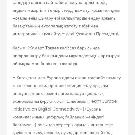
стандарттарына сай табиғи ресурстарды терең
өңдейтін жергілікті өндірістерді дамыту, қосылған құны
жоғары өнім шығару әрі қалдықтарды өңдеу арқылы
Қазақстанның еуропалық жеткізу тізбегімен
интеграциясын күшейту, – деді Қазақстан Президенті.
Қасым-Жомарт Тоқаев келіссөз барысында
цифрландыру бағытындағы ықпалдастықты арттыруға
айрықша мән берілгенін жеткізді.
– Қазақстан мен Еуропа одағы өзара тәжірибе алмасу
және технологияларға инвестиция салу арқылы
анағұрлым инклюзивті әрі заманауи цифрлық
экономиканы құруға кірісті. Елдеріміз «Team Europe
Initiative on Digital Connectivity» («Еуропа
командасының» цифрлық байланыс жөніндегі
бастамасы) аясында жерсерік арқылы интернетке
қауіпсіз қосылу, әсіресе, ауылдар мен шалғай елді