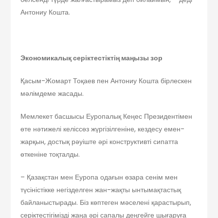
Антониу Кошта.
Экономикалық
серіктестіктің
маңызы зор
Қасым-Жомарт Тоқаев пен Антониу Кошта бірлескен
мәлімдеме жасады.
Мемлекет басшысы Еуропалық Кеңес Президентімен
өте нәтижелі келіссөз жүргізілгеніне, кездесу емен-
жарқын, достық рәуіште әрі конструктивті сипатта
өткеніне тоқталды.
– Қазақстан мен Еуропа одағын өзара сенім мен
түсіністікке негізделген жан-жақты ынтымақтастық
байланыстырады. Біз көптеген мәселені қарастырып,
серіктестігімізді жаңа әрі сапалы деңгейге шығаруға