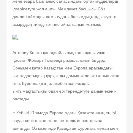
және өзара байланыс саласындағы ортақ мүдделерді
ілгерілетуге жол ашты. Мемлекет басшысы С5+
диалогі аймақты дамытудағы басымдықтарды жүзеге
асырудың тиімді тетігіне айналғанын жеткізді.
Антониу Кошта қонақжайлылық танытқаны үшін
Қасым-Жомарт Тоқаевқа ризашылығын білдірді
Сонымен қатар Қазақстан мен Еуропа арасындағы
ықпалдастықтың қар­қын­ды дамып келе жатқанын атап
өтіп, Еуроодақтың елімізбен жан-жақты
ынтымақтастықты одан әрі тереңдетуге дайын екенін
растады.
– Кейінгі 10 жылда Еуропа одағы Қазақстанның ең ірі
сауда серіктесіне және шетелдік инвесторына
айналды. Өз кезегінде Қазақстан Еуропаға мұнай мен