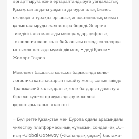
әрі арттыруға және әртараптандыруға уағдаластық.
Қазақстан алдағы уақытта да еуропалық бизнес
өкілдеріне тұрақты әрі ашық инвестициялық климат
қалыптастыруды жалғастыра береді. Энергия
тиімділігі, аса маңызды минералдар, цифрлық
технология және көлік байланысы секілді салаларда
ынтымақтастыққа мүмкіндік мол, – деді Қасым-
Жомарт Тоқаев.
Мемлекет басшысы келіссөз барысында көлік-
логистика қатынастарын нығайту жолы, соның ішінде
Транскаспий халықаралық көлік бағдарын дамытуға
бірлесе күш-жігер жұмылдыру мәселесі
қарастырылғанын атап өтті.
– Бұл ретте Қазақстан мен Еуропа одағы арасындағы
үйлестіру платформасы­ның жұмысын, сондай-ақ ЕО-
ның «Global Gateway («Жаһандық қақпа») бастама­