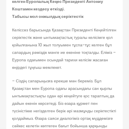
келген Еуропалық Кеңес Прези­­­денті Антониу
Коштамен кездесу өткізді.
Табысы мол онжылдық серіктестік
Келіссөз барысында Қазақстан Президенті Кеңейтілген
серіктестік және ынтымақтастық туралы келісімге қол
қойылғанына 10 жыл толуымен тұспа-тұс келген бұл
сапардың рәміздік мәнге ие екеніне тоқталды. Еліміз –
Еуропа одағымен осындай тарихи келісім жасаған
өңірдегі тұңғыш мемлекет.
– Сіздің сапарыңызға ерекше мән береміз. Бұл
Қазақстан мен Еуропа одағы арасындағы сан қырлы
ынтымақтастық­ты одан әрі кеңейтуге қос тараптың да
дайын екенін көрсетеді. Біз өзара құр­мет пен
түсіністікке негізделген берік әрі мазмұнды серіктестікті
қолдаймыз. Өзара саяси диалогіміз ортақ мүддемізге
сәйкес келетін көптеген бағыт бойынша қарқынды