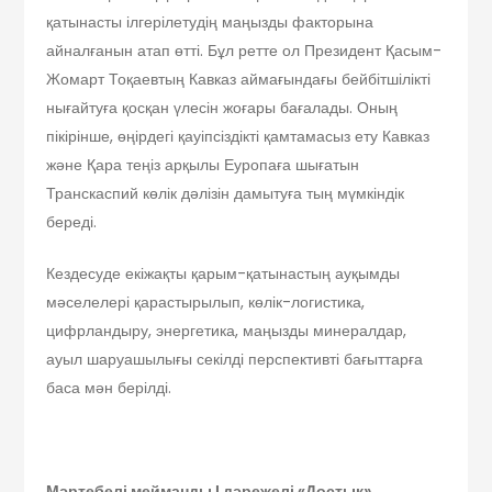
қатынасты ілгерілетудің маңызды факторына
айналғанын атап өтті. Бұл ретте ол Президент Қасым-
Жомарт Тоқаевтың Кавказ аймағындағы бейбітшілікті
нығайтуға қосқан үлесін жоғары бағала­ды. Оның
пікірінше, өңірдегі қауіпсіздікті қамтамасыз ету Кавказ
және Қара теңіз арқылы Еуропаға шығатын
Транскаспий көлік дәлізін дамытуға тың мүмкіндік
береді.
Кездесуде екіжақты қарым-қатынас­тың ауқымды
мәселелері қарасты­рылып, көлік-логистика,
цифрландыру, энергетика, маңызды минералдар,
ауыл шаруашылығы секілді перспективті бағыттарға
баса мән берілді.
Мәртебелі мейманды
І дәрежелі «Достық»