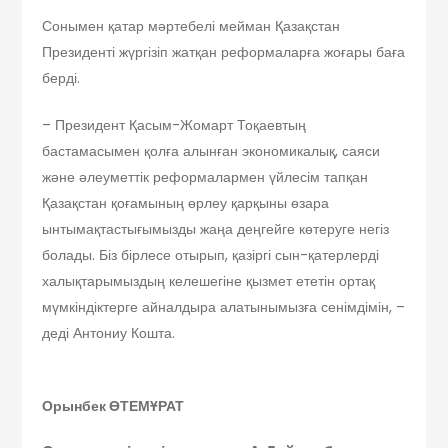
Сонымен қатар мәртебелі мейман Қазақстан
Президенті жүргізіп жатқан реформаларға жоғары баға
берді.
– Президент Қасым-Жомарт Тоқаевтың
бастамасымен қолға алынған экономикалық, саяси
және әлеуметтік реформалармен үйлесім тапқан
Қазақ­стан қоғамының өрлеу қарқыны өзара
ынтымақтастығымызды жаңа деңгейге көтеруге негіз
болады. Біз бірлесе отырып, қазіргі сын-қатерлерді
халықтарымыздың келешегіне қызмет ететін ортақ
мүмкіндіктерге айналдыра алатынымызға сенімдімін, –
деді Антониу Кошта.
Орынбек ӨТЕМҰРАТ