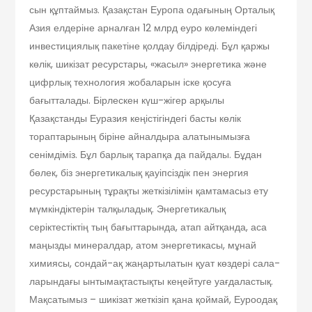
сын құптаймыз. Қазақстан Еуропа одағы­­ның Орталық
Азия елдеріне арналған 12 млрд еуро көлеміндегі
инвестициялық па­кеті­не қолдау білдіреді. Бұл қаржы
көлік, шикізат ресурстары, «жасыл» энергетика және
цифрлық технология жобаларын іске қосуға
бағытталады. Бірлескен күш-жігер арқылы
Қазақстанды Еуразия кеңістігіндегі басты көлік
тораптарының біріне айналдыра алатынымызға
сенім­діміз. Бұл барлық тарапқа да пайдалы. Бұдан
бөлек, біз энергетикалық қауіпсіз­дік пен энергия
ресурстарының тұрақты жеткізілімін қамтамасыз ету
мүм­кіндіктерін талқыладық. Энергетикалық
серіктестіктің тың бағыттарында, атап айтқанда, аса
маңызды минералдар, атом энергетикасы, мұнай
химиясы, сондай-ақ жаңартылатын қуат көздері сала­
ларындағы ынтымақтастықты кеңейтуге уағдаластық.
Мақсатымыз – шикізат жеткізіп қана қоймай, Еуроодақ