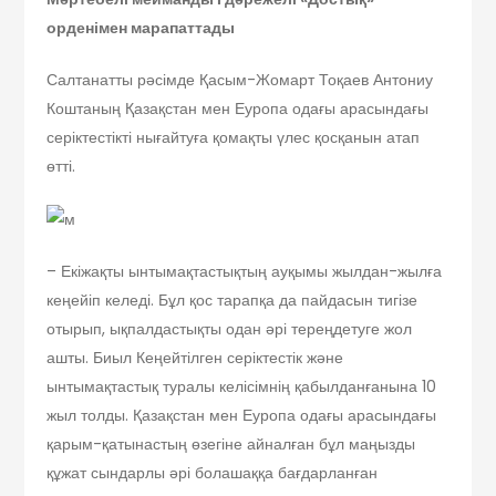
орденімен марапаттады
Салтанатты рәсімде Қасым-Жомарт Тоқаев Антониу
Коштаның Қазақстан мен Еуропа одағы арасындағы
серіктес­тікті нығайтуға қомақты үлес қосқанын атап
өтті.
– Екіжақты ынтымақтастықтың ауқымы жылдан-жылға
кеңейіп келеді. Бұл қос тарапқа да пайдасын тигізе
отырып, ықпалдастықты одан әрі тереңдетуге жол
ашты. Биыл Кеңейтілген серіктес­тік және
ынтымақтастық туралы келісім­нің қабылданғанына 10
жыл толды. Қазақстан мен Еуропа одағы арасындағы
қарым-қатынастың өзегіне айналған бұл маңызды
құжат сындарлы әрі болашаққа бағдарланған