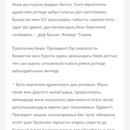
берік достықтың жарқын белгісі, Сізге көрсетілген
құрметіміз ретінде қабыл аласыз деп үміттенемін.
Қазақстан мен ЕО арасындағы табысты серіктестіктің
одан әрі дамып, достығымыздың беки беретініне
сенімдімін, – деді Қасым-Жомарт Тоқаев.
Еуропалық Кеңес Президенті бұл марапатты
Қазақстан мен Еуропа одағы арасындағы берік достық
пен сан қыр­лы ынтымақтастықтың рәмізі ретінде
қабылдайтынын жеткізді.
– Бүгін көрсеткен құрметіңізге дән ризамын. Мұны
сенім мен диалогті нығайтудың, тұрақтылықты,
өркендеуді және ашықтықты қамтамасыз етуге ортақ
ұмтылысымыздың көрінісі деп бағалаймын. Құрметті
Президент мырза, халықтарымыз бен тұтас аймақтың
игілігі үшін бірлескен жұмысты алдағы уақытта да
белсенді түрде жалғастырамыз деп ойлаймын, – деді