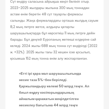
Сүт өндіру саласына айрықша көңіл бөлініп отыр.
2023–2025 жылдары жылына 300 мың тоннадан
астам өнім беретін 48 сүт тауарлы фермасы
салынды. Жаңа фермалардағы орташа жылдық сауым
8,2 мың литрге жетсе, алдыңғы қатарлы
шаруашылықтарда бұл көрсеткіш 11 мың литрге дейін
барады. Бұл деңгей Еуропаның жетекші елдеріне сай
келеді. 2024 жылы 688 мың тонна сүт өндірілді (2022
ж. +32%). 2025 жылы тағы 32 кешен іске қосылып,
қосымша 152 мың тонна өнім алу жоспарланған.
«Етті ірі қара мал шаруашылығында
несие таза 5%-бен беріледі.
Қаржыландыру көлемі 50 млрд теңге. Ал
биыл өңдеу кәсіпорындарының
айналым қаражатын жеңілдетілген
несиелеу бағытына 44 млрд теңге