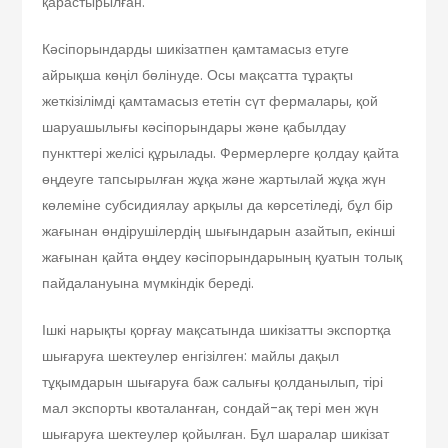
қарастырылған.
Кәсіпорындарды шикізатпен қамтамасыз етуге
айрықша көңіл бөлінуде. Осы мақсатта тұрақты
жеткізілімді қамтамасыз ететін сүт фермалары, қой
шаруашылығы кәсіпорындары және қабылдау
пункттері желісі құрылады. Фермерлерге қолдау қайта
өңдеуге тапсырылған жұқа және жартылай жұқа жүн
көлеміне субсидиялау арқылы да көрсетіледі, бұл бір
жағынан өндірушілердің шығындарын азайтып, екінші
жағынан қайта өңдеу кәсіпорындарының қуатын толық
пайдалануына мүмкіндік береді.
Ішкі нарықты қорғау мақсатында шикізатты экспортқа
шығаруға шектеулер енгізілген: майлы дақыл
тұқымдарын шығаруға баж салығы қолданылып, тірі
мал экспорты квоталанған, сондай-ақ тері мен жүн
шығаруға шектеулер қойылған. Бұл шаралар шикізат