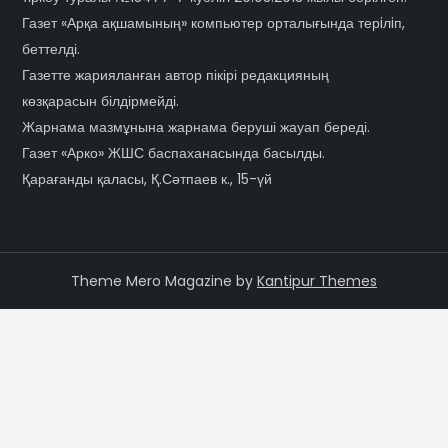
Газет «Арқа ақшамының» компьютер орталығында терiлiп,
беттелді.
Газетте жарияланған автор пікірі редакцияның
көзқарасын білдірмейді.
Жарнама мазмұнына жарнама беруші жауап береді.
Газет «Арко» ЖШС баспаханасында басылды.
Қарағанды қаласы, Қ.Сәтпаев к., 15-үй
Theme Mero Magazine by
Kantipur Themes