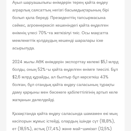
Ауыл шаруашылығы өнімдерін терең қайта өңдеу
аграрлық саясаттың негізгі басымдықтарының бірі
болып қала береді. Президенттің тапсырмасына
сәйкес, агроөнеркәсіп кешеніндегі қайта өңделген
өнімнің үлесі 70%-ға жеткізілуі тиіс. Осы мақсатта
мемлекеттік қолдаудың кешенді шаралары іске
асырылуда.
2024 жылы АӨК өнімдерін экспорттау көлемі $5,1 млрд
болды, оның 52%-ы қайта өңделген өнімге тиесілі. Бұл
$2,6 млрд құрайды, ал былтыр бұл көрсеткіш 43%
болған, бұл отандық қайта өңдеу саласының тұрақты
даму қарқыны мен бәсекеге қабілеттілігінің артып келе
жатқанын дәлелдейді.
Қазақстанда қайта өңдеу саласында шамамен екі мың
кәсіпорын жұмыс істейді, олардың ішінде сүт (18,8%),
ет (18,5%), астық (17,4%) және май-шикізат (12,5%)