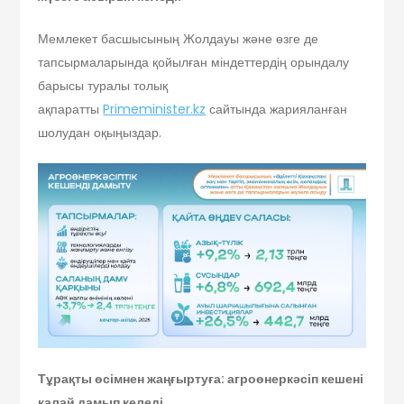
Мемлекет басшысының Жолдауы және өзге де
тапсырмаларында қойылған міндеттердің орындалу
барысы туралы толық
ақпаратты
Primeminister.kz
сайтында жарияланған
шолудан оқыңыздар.
Тұрақты өсімнен жаңғыртуға: агроөнеркәсіп кешені
қалай дамып келеді