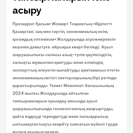
асыру
Президент Қасым-Жомарт Тоқаевтың «Әділетті
Қазақстан: заң мен тәртіп, экономикалық өсім,
қоғамдық оптимизм» Жолдауында агроөнеркәсіп
кешенін дамытуға айрықша көңіл бөлінді. Ауыл
шаруашылығы саласы азық-түлік қауіпсіздігін,
халықты жұмыспен қамтуды және еліміздің
экспорттық әлеуетін нығайтуды қамтамасыз ететін
экономиканың негізгі секторларының бірі ретінде
қарастырылады. Үкімет Мемлекет басшысының
2024 жылғы Жолдауында айтылған
тапсырмаларын орындау аясында ауыл
шаруашылығында технологиялық жаңғыртуды,
қайта өңдеуді тереңдетуді және халықаралық
ынтымақтастықты кеңейту саясатын жүйелі түрде
жүзеге асырып келеді.