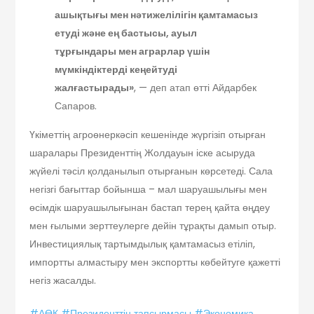
ашықтығы мен нәтижелілігін қамтамасыз
етуді және ең бастысы, ауыл
тұрғындары мен аграрлар үшін
мүмкіндіктерді кеңейтуді
жалғастырады»
, — деп атап өтті Айдарбек
Сапаров.
Үкіметтің агроөнеркәсіп кешенінде жүргізіп отырған
шаралары Президенттің Жолдауын іске асыруда
жүйелі тәсіл қолданылып отырғанын көрсетеді. Сала
негізгі бағыттар бойынша – мал шаруашылығы мен
өсімдік шаруашылығынан бастап терең қайта өңдеу
мен ғылыми зерттеулерге дейін тұрақты дамып отыр.
Инвестициялық тартымдылық қамтамасыз етіліп,
импортты алмастыру мен экспортты көбейтуге қажетті
негіз жасалды.
#АӨК
#Президенттің тапсырмасы
#Экономика