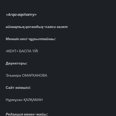
«Arqa aqshamy»
аймақтық қоғамдық-саяси газет
Меншік иесі-құрылтайшы:
«КЕНТ» БАСПА ҮЙІ
Директоры:
Эльмира ОМАРХАНОВА
Сайт әкімшісі:
Нұрмұхан ҚАЛҚАМАН
Редакция мекен-жайы: