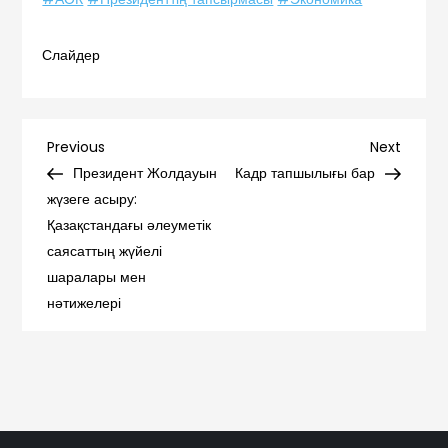
Слайдер
Навигация
Previous
Next
Previous
Next
Post
Post
Президент Жолдауын
Кадр тапшылығы бар
по
жүзеге асыру:
Қазақстандағы әлеуметік
записям
саясаттың жүйелі
шаралары мен
нәтижелері