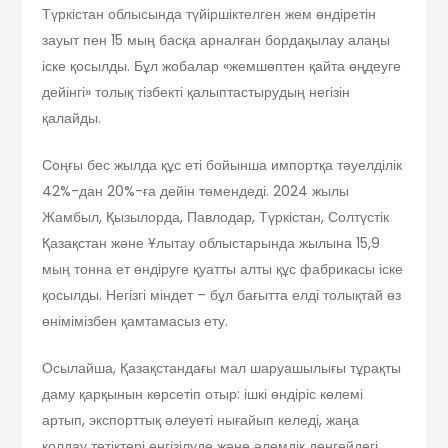
Түркістан облысында түйіршіктелген жем өндіретін
зауыт пен 15 мың басқа арналған бордақылау алаңы
іске қосылды. Бұл жобалар «жемшөптен қайта өңдеуге
дейінгі» толық тізбекті қалыптастырудың негізін
қалайды.
Соңғы бес жылда құс еті бойынша импортқа тәуелділік
42%-дан 20%-ға дейін төмендеді. 2024 жылы
Жамбыл, Қызылорда, Павлодар, Түркістан, Солтүстік
Қазақстан және Ұлытау облыстарында жылына 15,9
мың тонна ет өндіруге қуатты алты құс фабрикасы іске
қосылды. Негізгі міндет – бұл бағытта елді толықтай өз
өнімімізбен қамтамасыз ету.
Осылайша, Қазақстандағы мал шаруашылығы тұрақты
даму қарқынын көрсетіп отыр: ішкі өндіріс көлемі
артып, экспорттық әлеуеті нығайып келеді, жаңа
қолдау тетіктері енгізілуде және әлемдік деңгейдегі