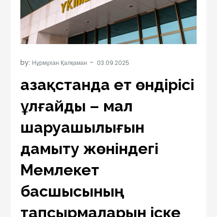
by:
Нұрмұхан Қалқаман
Қазақстанда ет өндірісі
ұлғайды – мал
шаруашылығын
дамыту жөніндегі
Мемлекет
басшысының
тапсырмаларын іске