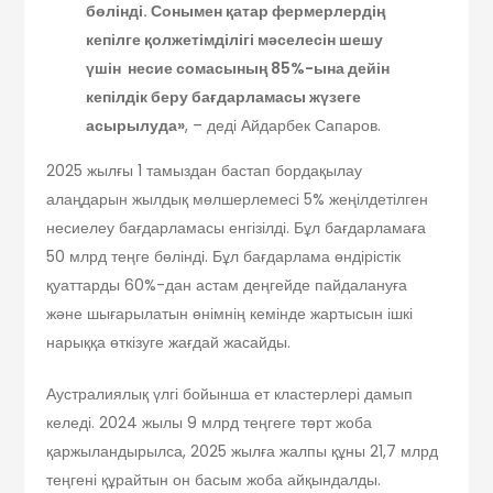
бөлінді. Сонымен қатар фермерлердің
кепілге қолжетімділігі мәселесін шешу
үшін несие сомасының 85%-ына дейін
кепілдік беру бағдарламасы жүзеге
асырылуда»
, – деді Айдарбек Сапаров.
2025 жылғы 1 тамыздан бастап бордақылау
алаңдарын жылдық мөлшерлемесі 5% жеңілдетілген
несиелеу бағдарламасы енгізілді. Бұл бағдарламаға
50 млрд теңге бөлінді. Бұл бағдарлама өндірістік
қуаттарды 60%-дан астам деңгейде пайдалануға
және шығарылатын өнімнің кемінде жартысын ішкі
нарыққа өткізуге жағдай жасайды.
Аустралиялық үлгі бойынша ет кластерлері дамып
келеді. 2024 жылы 9 млрд теңгеге төрт жоба
қаржыландырылса, 2025 жылға жалпы құны 21,7 млрд
теңгені құрайтын он басым жоба айқындалды.