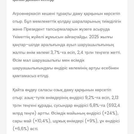
Агроөнеркәсіп кешені тұрақты даму қарқынын көрсетіп
отыр. Бұл мемлекеттік қолдау шараларының тиімділігін
және Президент тапсырмаларын жүзеге асыруда
Үкіметтің жүйелі жұмысын айғақтайды. 2025 жылғы
қаңтар–шілде аралығында ауыл шаруашылығының
жалпы өнім көлемі 3,7%-ға өсіп, 2,4 трлн теңгеге жетті.
Өсім мал шаруашылығы мен өсімдік
шаруашылығындағы өндіріс көлемінің артуы есебінен
қамтамасыз етілді.
Қайта өңдеу саласы озық даму қарқынын көрсетіп
отыр: азық-түлік өнімдерінің өндірісі 9,2%-ға өсіп, 2,13
трлн теңгені құрады, сусындар өндірісі 6,8%-ға (692,4
млрд теңге) артты. Өсімдік майының өндірісі (+24%),
сары май (+10,4%), шұжық өнімдері (+9%), ұн өндірісі
(+6,6%) өсті.