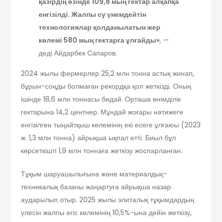
қазірдің өзінде 109,8 мың гектар алқапқа
енгізілді. Жалпы су үнемдейтін
технологиялар қолданылатын жер
көлемі 580 мың гектарға ұлғайды»
, —
деді Айдарбек Сапаров.
2024 жылы фермерлер 25,2 млн тонна астық жинап,
бұрын-соңды болмаған рекордқа қол жеткізді. Оның
ішінде 18,6 млн тоннасы бидай. Орташа өнімділік
гектарына 14,2 центнер. Мұндай жоғары нәтижеге
енгізілген тыңайтқыш көлемінің екі есеге ұлғаюы (2023
ж. 1,3 млн тонна) айрықша ықпал етті. Биыл бұл
көрсеткішті 1,9 млн тоннаға жеткізу жоспарланған.
Тұқым шаруашылығына және материалдық-
техникалық базаны жаңартуға айрықша назар
аударылып отыр. 2025 жылы элиталық тұқымдардың
үлесін жалпы егіс көлемінің 10,5%-ына дейін жеткізу,