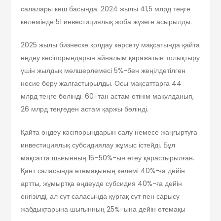
салалары көш басында. 2024 жылы 41,5 млрд теңге
көлемінде 51 инвестициялық жоба жүзеге асырылды.
2025 жылы бизнеске қолдау көрсету мақсатында қайта
өңдеу кәсіпорындарын айналым қаражатын толықтыру
үшін жылдық мөлшерлемесі 5%-бен жеңілдетілген
несие беру жалғастырылды. Осы мақсаттарға 44
млрд теңге бөлінді. 60-тан астам өтінім мақұлданып,
26 млрд теңгеден астам қаржы бөлінді.
Қайта өңдеу кәсіпорындарын салу немесе жаңғыртуға
инвестициялық субсидиялау жұмыс істейді. Бұл
мақсатта шығынның 15–50%-ын өтеу қарастырылған.
Қант саласында өтемақының көлемі 40%-ға дейін
артты, жұмыртқа өңдеуде субсидия 40%-ға дейін
енгізілді, ал сүт саласында құрғақ сүт пен сарысу
жабдықтарына шығынның 25%-ына дейін өтемақы