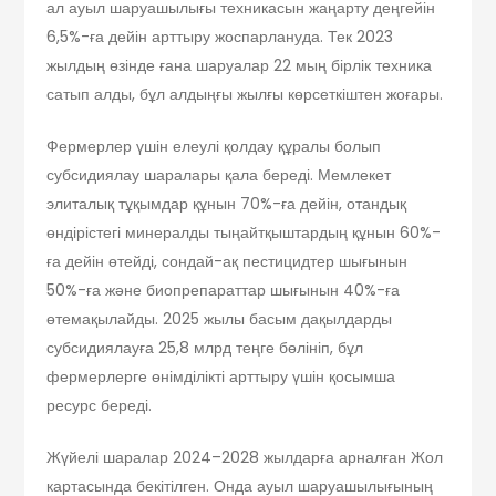
ал ауыл шаруашылығы техникасын жаңарту деңгейін
6,5%-ға дейін арттыру жоспарлануда. Тек 2023
жылдың өзінде ғана шаруалар 22 мың бірлік техника
сатып алды, бұл алдыңғы жылғы көрсеткіштен жоғары.
Фермерлер үшін елеулі қолдау құралы болып
субсидиялау шаралары қала береді. Мемлекет
элиталық тұқымдар құнын 70%-ға дейін, отандық
өндірістегі минералды тыңайтқыштардың құнын 60%-
ға дейін өтейді, сондай-ақ пестицидтер шығынын
50%-ға және биопрепараттар шығынын 40%-ға
өтемақылайды. 2025 жылы басым дақылдарды
субсидиялауға 25,8 млрд теңге бөлініп, бұл
фермерлерге өнімділікті арттыру үшін қосымша
ресурс береді.
Жүйелі шаралар 2024–2028 жылдарға арналған Жол
картасында бекітілген. Онда ауыл шаруашылығының