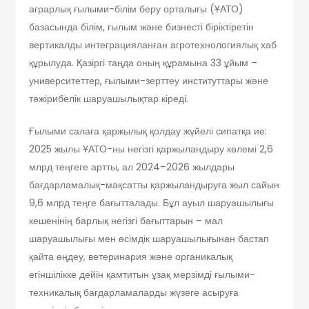
аграрлық ғылыми-білім беру орталығы (ҰАТО)
базасында білім, ғылым және бизнесті біріктіретін
вертикалды интеграцияланған агротехнологиялық хаб
құрылуда. Қазіргі таңда оның құрамына 33 ұйым –
университеттер, ғылыми-зерттеу институттары және
тәжірибелік шаруашылықтар кіреді.
Ғылыми салаға қаржылық қолдау жүйелі сипатқа ие:
2025 жылы ҰАТО-ны негізгі қаржыландыру көлемі 2,6
млрд теңгеге артты, ал 2024–2026 жылдары
бағдарламалық-мақсатты қаржыландыруға жыл сайын
9,6 млрд теңге бағытталады. Бұл ауыл шаруашылығы
кешенінің барлық негізгі бағыттарын – мал
шаруашылығы мен өсімдік шаруашылығынан бастап
қайта өңдеу, ветеринария және органикалық
егіншілікке дейін қамтитын ұзақ мерзімді ғылыми-
техникалық бағдарламаларды жүзеге асыруға