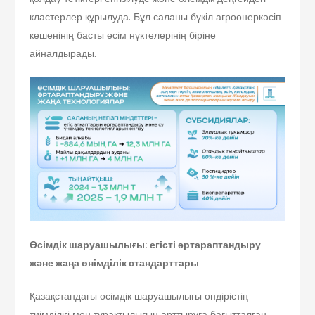
кластерлер құрылуда. Бұл саланы бүкіл агроөнеркәсіп
кешенінің басты өсім нүктелерінің біріне
айналдырады.
Өсімдік шаруашылығы: егісті әртараптандыру
және жаңа өнімділік стандарттары
Қазақстандағы өсімдік шаруашылығы өндірістің
тиімділігі мен тұрақтылығын арттыруға бағытталған