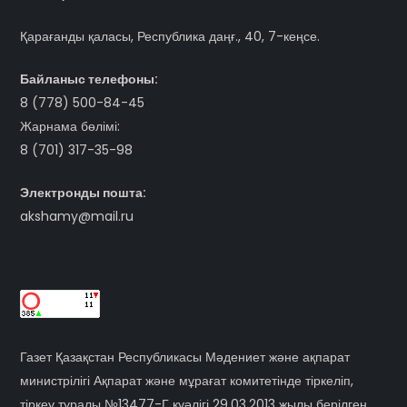
Қарағанды қаласы, Республика даңғ., 40, 7-кеңсе.
Байланыс телефоны:
8 (778) 500-84-45
Жарнама бөлімі:
8 (701) 317-35-98
Электронды пошта:
akshamy@mail.ru
Газет Қазақстан Республикасы Мәдениет және ақпарат
министрілігі Ақпарат және мұрағат комитетінде тіркеліп,
тіркеу туралы №13477-Г куәлігі 29.03.2013 жылы берілген.