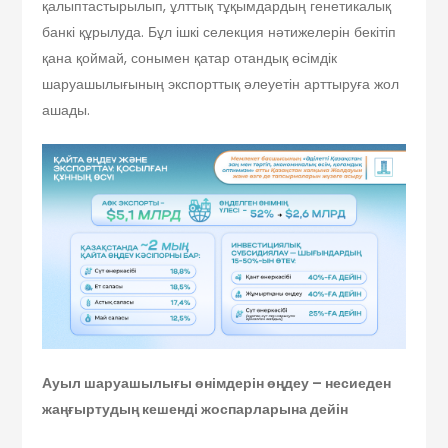
қалыптастырылып, ұлттық тұқымдардың генетикалық
банкі құрылуда. Бұл ішкі селекция нәтижелерін бекітіп
қана қоймай, сонымен қатар отандық өсімдік
шаруашылығының экспорттық әлеуетін арттыруға жол
ашады.
Ауыл шаруашылығы өнімдерін өңдеу – несиеден
жаңғыртудың кешенді жоспарларына дейін