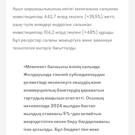
Ауыл шаруашылығының негізгі капиталына салынған
инвестициялар 442,7 млрд теңгеге (+26,5%) жетті,
азық-түлік өнімдері өндірісіне салынған
инвестициялар 104,2 млрд теңгені (+48%) құрады.
Бұл ресурстар саланы жаңғыртуға және заманауи
технология енгізуге бағытталды.
«Мемлекет басшысы өзінің халыққа
Жолдауында тікелей субсидиялаудан
қолжетімді несиелеуге көшудің және
коммерциялық банктердің қаражатын
тартудың маңызын атап өтті. Осының
нәтижесінде 2024 жылдан бастап
жылдық ставкасы 5%-дан аспайтын
жеңілдетілген несие беру бағдарламасы
іске қосылды. Бұл бюджет пен жеке