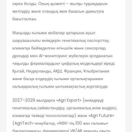
оқиға болды. Оның қызметі – жылқы тұқымдарын
жетілдіру және отандық жем базасын дамытуға
бағытталған.
Маңызды ғылыми жобалар қатарына ауыл
шаруашылығы өнімдерін генетикалық паспорттау,
климатқа бейімделген егіншілік және сенсорлар,
дрондар мен AI-мониторинг жүйелерін қолданатын
«ақылды фермалардың» цифрлық модельдері кіреді.
Қытай, Нидерланды, АҚШ, Франция, Ұлыбритания
және басқа елдердің ғылыми орталықтарымен
халықаралық ғылыми ынтымақтастық жүргізілуде.
2027–2029 жылдарға «Agri Export» (өнімдерді
генетикалық сәйкестендіру, органикалық өнім өндірісі,
климатқа төзімді технологиялар) және «Agri Future»
(AgriTech-инкубатор, «АӨК-тің 100 жас ғалымы»
бағдарламасы, фермерлерді VR/AR арқылы оқыту,