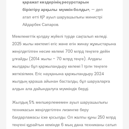
қаражат көздерінің ресурстарын
біріктіру арқылы мүмкін болды»
, — деп
атап өтті ҚР ауыл шаруашылығы министрі
Айдарбек Сапаров.
Мемлекеттік қолдау жүйелі түрде сақталып келеді.
2025 жылы көктемгі егіс және егін жинау жұмыстарына
жеңілдетілген несие көлемі 700 млрд теңгеге дейін
ұлғайды (2014 жылы – 70 млрд теңге). Алдағы
жылдары бұл қаржыландыру көлемі 1 трлн теңгеге
жеткізілмек. Егіс науқанына қаржыландыру 2024
жылдың қараша айынан басталды, бұл шаруаларға
алдын ала дайындалуға мүмкіндік берді.
Жылдық 5% мөлшерлемемен ауыл шаруашылығы
техникасын жеңілдетілген лизингке беру
бағдарламасы іске қосылды. Ол жалпы құны 250 млрд
теңгені құрайтын кемінде 6 мың дана техниканы сатып