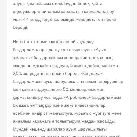
алуды қамтамасыз етеді. Бұдан бөлек, қайта
өңдеушілерге айналым қаражатын қаржыландыру
үшін 44 млрд теңге көлемінде жеңілдетілген несие
берілді.
Негізгі тетіктермен қатар арнайы қолдау
бағдарламалары да жүзеге асырылуда. «Ауыл
аманаты» бағдарламасы кооперативтерге, соның
ішінде өнімді қайта өңдеуге, 5 жылға дейінгі мерзімге
2,5% жеңілдетілген несие береді. «Кең дала»
бағдарламасы ауыл шаруашылығы өнімін өндірушілер
мен қайта өңдеушілерге 5% мөлшерлемемен
қаржыландыру ұсынады. «Агробизнес» бағдарламасы
бюджет, Ұлттық қор және жеке инвестициялар
есебінен өндірісті жаңғыртуға, құрылыс жүргізуге және
айналым қаражатын толықтыруға жағдай жасайды.
Мұндай кешенді шаралар ауыл шаруашылығы
саласындағы әр шаруашылықтың ерекшелігіне қарай