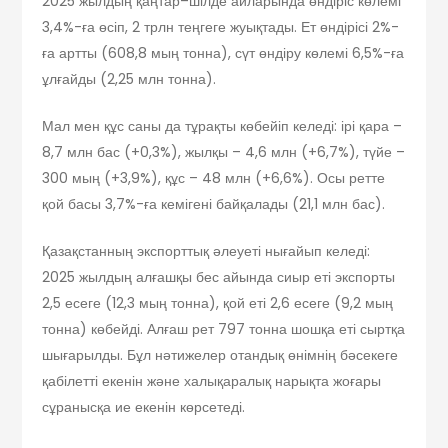
2025 жылдың қаңтар–шілде айларында өндіріс көлемі
3,4%-ға өсіп, 2 трлн теңгеге жуықтады. Ет өндірісі 2%-
ға артты (608,8 мың тонна), сүт өндіру көлемі 6,5%-ға
ұлғайды (2,25 млн тонна).
Мал мен құс саны да тұрақты көбейіп келеді: ірі қара –
8,7 млн бас (+0,3%), жылқы – 4,6 млн (+6,7%), түйе –
300 мың (+3,9%), құс – 48 млн (+6,6%). Осы ретте
қой басы 3,7%-ға кемігені байқалады (21,1 млн бас).
Қазақстанның экспорттық әлеуеті нығайып келеді:
2025 жылдың алғашқы бес айында сиыр еті экспорты
2,5 есеге (12,3 мың тонна), қой еті 2,6 есеге (9,2 мың
тонна) көбейді. Алғаш рет 797 тонна шошқа еті сыртқа
шығарылды. Бұл нәтижелер отандық өнімнің бәсекеге
қабілетті екенін және халықаралық нарықта жоғары
сұранысқа ие екенін көрсетеді.