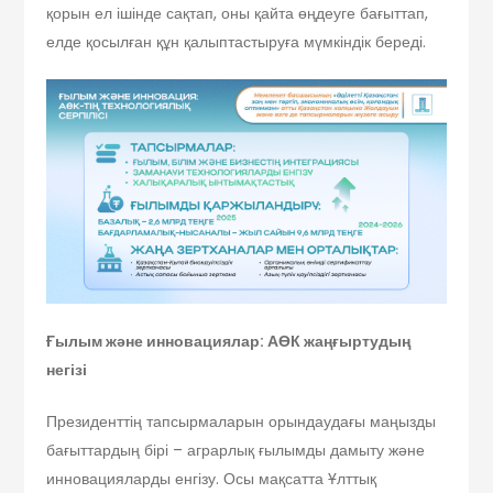
қорын ел ішінде сақтап, оны қайта өңдеуге бағыттап,
елде қосылған құн қалыптастыруға мүмкіндік береді.
Ғылым және инновациялар: АӨК жаңғыртудың
негізі
Президенттің тапсырмаларын орындаудағы маңызды
бағыттардың бірі – аграрлық ғылымды дамыту және
инновацияларды енгізу. Осы мақсатта Ұлттық