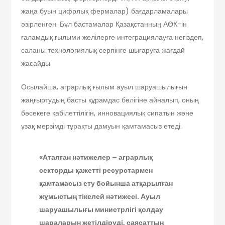
жаңа буын цифрлық фермалар) бағдарламалары
әзірленген. Бұл бастамалар Қазақстанның АӨК-ін
ғаламдық ғылыми желілерге интеграциялауға негіздеп,
саланы технологиялық серпінге шығаруға жағдай
жасайды.
Осылайша, аграрлық ғылым ауыл шаруашылығын
жаңғыртудың басты құрамдас бөлігіне айналып, оның
бәсекеге қабілеттілігін, инновациялық сипатын және
ұзақ мерзімді тұрақты дамуын қамтамасыз етеді.
«Аталған нәтижелер – аграрлық
секторды қажетті ресурстармен
қамтамасыз ету бойынша атқарылған
жұмыстың тікелей нәтижесі. Ауыл
шаруашылығы министрлігі қолдау
шараларын жетілдіруді, саясаттың