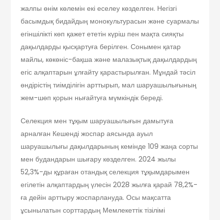
жалпы өнім көлемін екі еселеу көзделген. Негізгі
басымдық бидайдың монокультурасын және суармалы
егіншілікті көп қажет ететін күріш пен мақта сияқты
дақылдарды қысқартуға берілген. Сонымен қатар
майлы, көкөніс-бақша және малазықтық дақылдардың
егіс алқаптарын ұлғайту қарастырылған. Мұндай тәсіл
өндірістің тиімділігін арттырып, мал шаруашылығының
жем-шөп қорын нығайтуға мүмкіндік береді.
Селекция мен тұқым шаруашылығын дамытуға
арналған Кешенді жоспар аясында ауыл
шаруашылығы дақылдарының кемінде 109 жаңа сорты
мен будандарын шығару көзделген. 2024 жылы
52,3%-ды құраған отандық селекция тұқымдарымен
егілетін алқаптардың үлесін 2028 жылға қарай 78,2%-
ға дейін арттыру жоспарлануда. Осы мақсатта
ұсынылатын сорттардың Мемлекеттік тізілімі