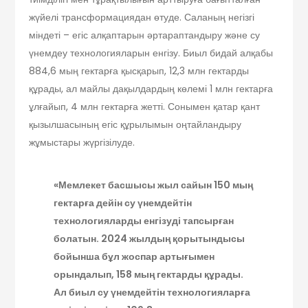
жүйелі трансформациядан өтуде. Саланың негізгі
міндеті – егіс алқаптарын әртараптандыру және су
үнемдеу технологияларын енгізу. Биыл бидай алқабы
884,6 мың гектарға қысқарып, 12,3 млн гектарды
құрады, ал майлы дақылдардың көлемі 1 млн гектарға
ұлғайып, 4 млн гектарға жетті. Сонымен қатар қант
қызылшасының егіс құрылымын оңтайландыру
жұмыстары жүргізілуде.
«Мемлекет басшысы жыл сайын 150 мың
гектарға дейін су үнемдейтін
технологияларды енгізуді тапсырған
болатын. 2024 жылдың қорытындысы
бойынша бұл жоспар артығымен
орындалып, 158 мың гектарды құрады.
Ал биыл су үнемдейтін технологияларға