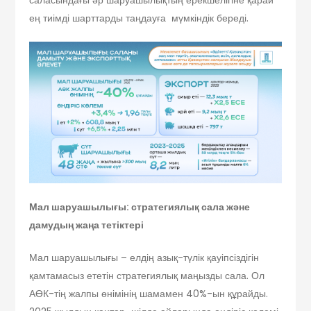
ең тиімді шарттарды таңдауға мүмкіндік береді.
Мал шаруашылығы: стратегиялық сала және
дамудың жаңа тетіктері
Мал шаруашылығы – елдің азық-түлік қауіпсіздігін
қамтамасыз ететін стратегиялық маңызды сала. Ол
АӨК-тің жалпы өнімінің шамамен 40%-ын құрайды.