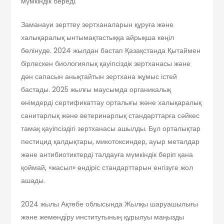
мүмкіндік береді.
Заманауи зерттеу зертханаларын құруға және
халықаралық ынтымақтастыққа айрықша көңіл
бөлінуде. 2024 жылдан бастап Қазақстанда Қытаймен
бірлескен биологиялық қауіпсіздік зертханасы және
дән сапасын анықтайтын зертхана жұмыс істей
бастады. 2025 жылғы маусымда органикалық
өнімдерді сертификаттау орталығы және халықаралық
санитарлық және ветеринарлық стандарттарға сәйкес
тамақ қауіпсіздігі зертханасы ашылды. Бұл орталықтар
пестицид қалдықтары, микотоксиндер, ауыр металдар
және антибиотиктерді талдауға мүмкіндік беріп қана
қоймай, «жасыл» өндіріс стандарттарын енгізуге жол
ашады.
2024 жылы Ақтөбе облысында Жылқы шаруашылығы
және жем­өндіру институтының құрылуы маңызды