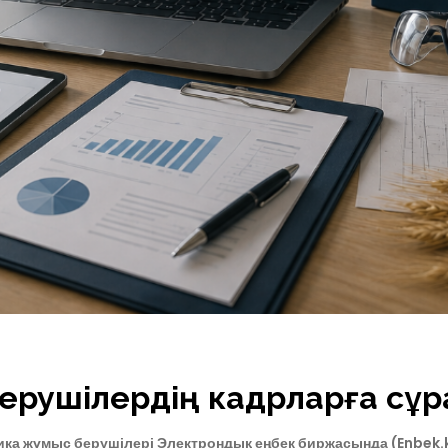
берушілердің кадрларға сұ
а жұмыс берушілері Электрондық еңбек биржасында (Enbek.k