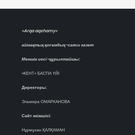
«Arqa aqshamy»
аймақтық қоғамдық-саяси газет
Меншік иесі-құрылтайшы:
«КЕНТ» БАСПА ҮЙІ
Директоры:
Эльмира ОМАРХАНОВА
Сайт әкімшісі:
Нұрмұхан ҚАЛҚАМАН