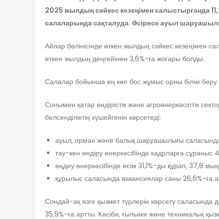
2025 жылдың сәйкес кезеңімен салыстырғанда 11,
салаларында сақталуда. Әсіресе ауыл шаруашыл
Айлар бөлінісінде өткен жылдың сәйкес кезеңімен са
өткен жылдың деңгейінен 3,6%-ға жоғары болды.
Салалар бойынша ең көп бос жұмыс орны білім бер
Сонымен қатар өндірістік және агроөнеркәсіптік сек
белсенділіктің күшейгенін көрсетеді:
ауыл, орман және балық шаруашылығы саласында 
тау-кен өндіру өнеркәсібінде кадрларға сұраныс 
өңдеу өнеркәсібінде өсім 31,1%-ды құрап, 37,8 м
құрылыс саласында вакансиялар саны 26,6%-ға арт
Сондай-ақ өзге қызмет түрлерін көрсету саласында 
35,9%-ға артты. Кәсіби, ғылыми және техникалық қыз