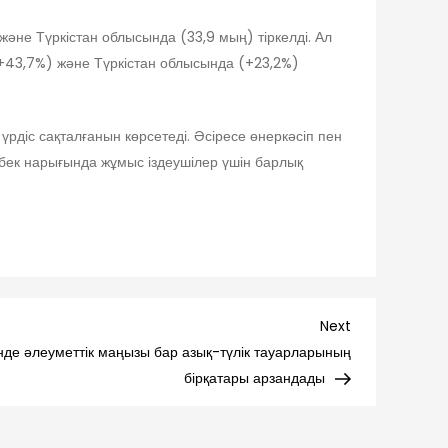
және Түркістан облысында (33,9 мың) тіркелді. Ал
+43,7%) және Түркістан облысында (+23,2%)
діс сақталғанын көрсетеді. Әсіресе өнеркәсіп пен
ңбек нарығында жұмыс іздеушілер үшін барлық
Next
Next
Post
інде әлеуметтік маңызы бар азық-түлік тауарларының
бірқатары арзандады