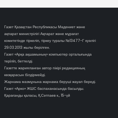
Газет Қазақстан Республикасы Мәдениет және
ақпарат министрілігі Ақпарат және мұрағат
комитетінде тіркеліп, тіркеу туралы №13477-Г куәлігі
29.03.2013 жылы берілген.
Газет «Арқа ақшамының» компьютер орталығында
терiлiп, беттелді.
Газетте жарияланған автор пікірі редакцияның
көзқарасын білдірмейді.
Жарнама мазмұнына жарнама беруші жауап береді.
Газет «Арко» ЖШС баспаханасында басылды.
Қарағанды қаласы, Қ.Сәтпаев к., 15-үй