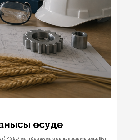
ранысы өсуде
z) 495,7 мың бос жұмыс орнын жариялады. Бұл