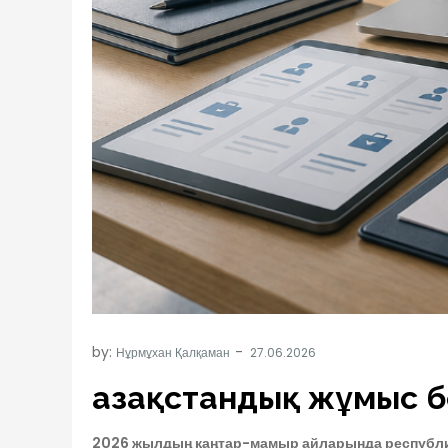
by:
Нұрмұхан Қалқаман
Қазақстандық жұмыс 
2026 жылдың қаңтар-мамыр айларында республик