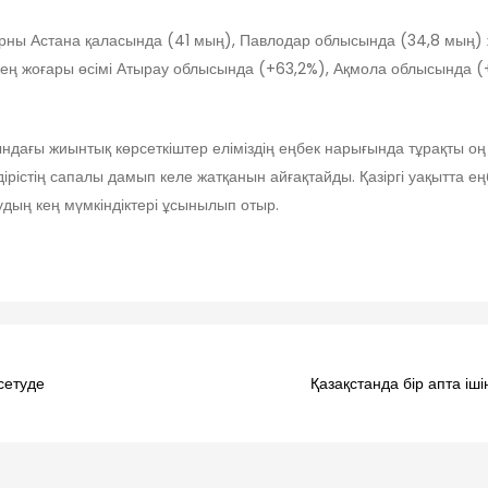
 орны Астана қаласында (41 мың), Павлодар облысында (34,8 мың) 
ең жоғары өсімі Атырау облысында (+63,2%), Ақмола облысында (
ғы жиынтық көрсеткіштер еліміздің еңбек нарығында тұрақты оң үр
рістің сапалы дамып келе жатқанын айғақтайды. Қазіргі уақытта е
дың кең мүмкіндіктері ұсынылып отыр.
сетуде
Қазақстанда бір апта іш