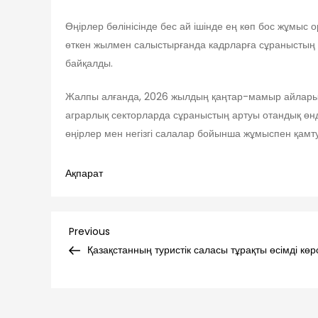
Өңірлер бөлінісінде бес ай ішінде ең көп бос жұмыс
өткен жылмен салыстырғанда кадрларға сұраныстың 
байқалды.
Жалпы алғанда, 2026 жылдың қаңтар-мамыр айларында
аграрлық секторларда сұраныстың артуы отандық өнді
өңірлер мен негізгі салалар бойынша жұмыспен қамту
Ақпарат
Навигация
Previous
Previous
Post
Қазақстанның туристік саласы тұрақты өсімді көр
по
записям