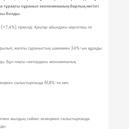
а тұрақты сұраныс экономиканың барлық негізгі
ары болды.
(+7,4%) тіркелді. Қаңтар айындағы көрсеткіш те
тырылып, жалпы сұраныстың шамамен 24%-ын құрады.
ды. Бұл нақты сектордағы экономикалық
ңімен салыстырғанда 61,8%-ға көп;
өткен жылдың сәйкес кезеңімен салыстырғанда
ады.