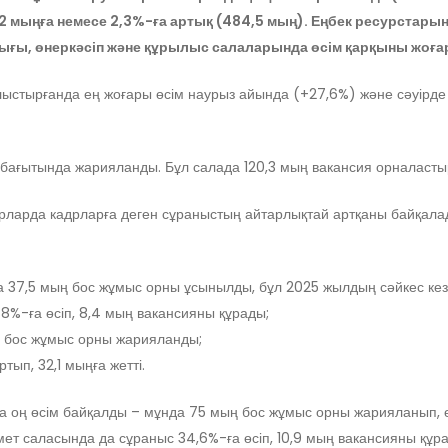
2 мыңға немесе 2,3%-ға артық (484,5 мың). Еңбек ресурстарын
ығы, өнеркәсіп және құрылыс салаларында өсім қарқыны жоғ
лыстырғанда ең жоғары өсім наурыз айында (+27,6%) және сәуірде 
у бағытында жарияланды. Бұл салада 120,3 мың вакансия орналас
торларда кадрларға деген сұраныстың айтарлықтай артқаны байқала
37,5 мың бос жұмыс орны ұсынылды, бұл 2025 жылдың сәйкес кезе
48%-ға өсіп, 8,4 мың вакансияны құрады;
ың бос жұмыс орны жарияланды;
ып, 32,1 мыңға жетті.
да оң өсім байқалды – мұнда 75 мың бос жұмыс орны жарияланып, 
мет саласында да сұраныс 34,6%-ға өсіп, 10,9 мың вакансияны құр