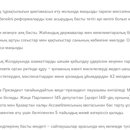
ң тұрақтылығын қамтамасыз ету жолында маңызды тарихи миссияны
бегейлі реформаларды іске асырудың басты тетігі әрі кепілі болып 
и кезеңге аяқ басты. Жаһандық державалар мен мемлекетаралық бі
ың артуы соғыстар мен қақтығыстар санының көбеюіне әкелуде. Ос
аса маңызды.
қ Жолдауында азаматтарды шешім қабылдау үдерісіне кеңінен та
ативтік орган ретінде құру – қоғамның өзекті мәселелерді жедел ше
естіктерден, мәслихаттардан және қоғамдық ұйымдардан 42 өкілден.
да Президент тағайындайтын вице-президент лауазымы енгізіледі. 
 болады. Жаңа Парламент 145 депутаттан (қазіргі 148-дің орнына
вота мен Қазақстан халқы Ассамблеясының квотасынан бас тарту 
ентке өту үшін белгіленген 5 пайыздық межe өзгеріссіз қалады.
енділерінің басты міндеті – сайлаушылар арасында кең көлемде түсі