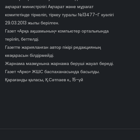
ақпарат министрілігі Ақпарат және мұрағат
комитетінде тіркеліп, тіркеу туралы №13477-Г куәлігі
29.03.2013 жылы берілген.
Газет «Арқа ақшамының» компьютер орталығында
терiлiп, беттелді.
Газетте жарияланған автор пікірі редакцияның
көзқарасын білдірмейді.
Жарнама мазмұнына жарнама беруші жауап береді.
Газет «Арко» ЖШС баспаханасында басылды.
Қарағанды қаласы, Қ.Сәтпаев к., 15-үй