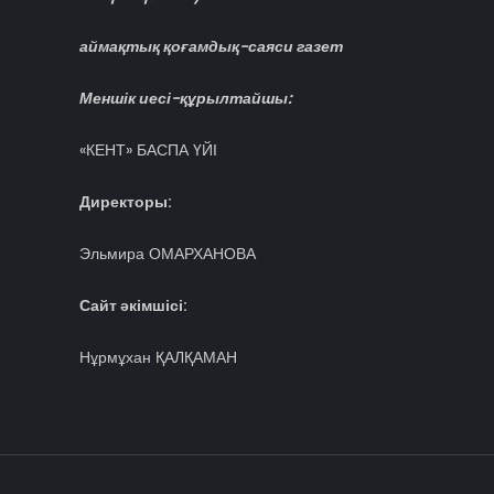
аймақтық қоғамдық-саяси газет
Меншік иесі-құрылтайшы:
«КЕНТ» БАСПА ҮЙІ
Директоры:
Эльмира ОМАРХАНОВА
Сайт әкімшісі:
Нұрмұхан ҚАЛҚАМАН