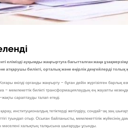
еленді
ті елімізді ауқымды жаңғыртуға бағытталған жаңа ұзақмерзім
не атқарушы билікті, орталық және өңірлік деңгейлерді толық
ары өкілді органды жаңғырту – бұған дейін жүргізілген барлық өзге
– мемлекеттік билікті трансформациялаудың ең жауапты кезеңдерін
жақты сараптауды талап етеді.
қарау, институционалдық тетіктерді жетілдіру, сондай-ақ заң шығ
тігі туындап отыр. Осыған байланысты, мемлекеттілік жүйесінің д
ы мәселені халықтың талқысына шығаруды ұсынды.