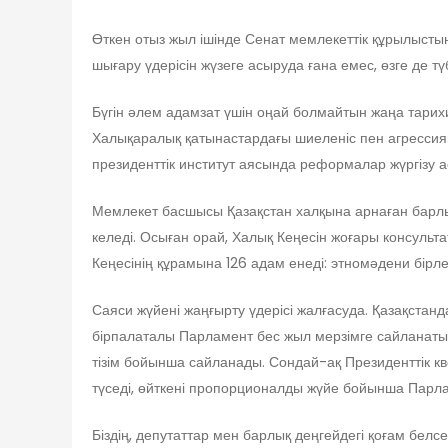
Өткен отыз жыл ішінде Сенат мемлекеттік құрылысты
шығару үдерісін жүзеге асыруда ғана емес, өзге де тү
Бүгін әлем адамзат үшін оңай болмайтын жаңа тарих
Халықаралық қатынастардағы шиеленіс пен агрессиян
президенттік институт аясында реформалар жүргізу 
Мемлекет басшысы Қазақстан халқына арнаған барлы
келеді. Осыған орай, Халық Кеңесін жоғары консульт
Кеңесінің құрамына 126 адам енеді: этномәдени бірл
Саяси жүйені жаңғырту үдерісі жалғасуда. Қазақстан
бірпалаталы Парламент бес жыл мерзімге сайланатын
тізім бойынша сайланады. Сондай-ақ Президенттік к
түседі, өйткені пропорционалды жүйе бойынша Парлам
Біздің, депутаттар мен барлық деңгейдегі қоғам белс