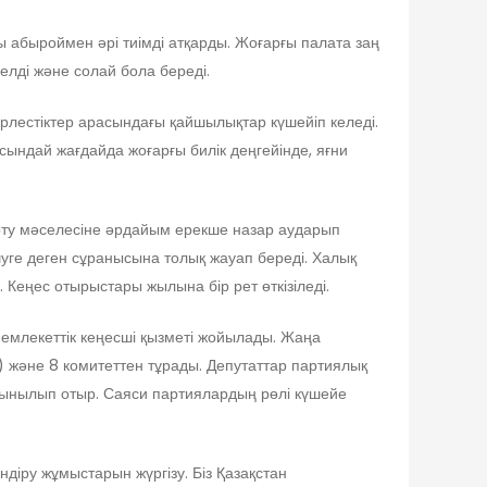
 абыроймен әрі тиімді атқарды. Жоғарғы палата заң
келді және солай бола береді.
рлестіктер арасындағы қайшылықтар күшейіп келеді.
ындай жағдайда жоғарғы билік деңгейінде, яғни
рту мәселесіне әрдайым ерекше назар аударып
шуге деген сұранысына толық жауап береді. Халық
 Кеңес отырыстары жылына бір рет өткізіледі.
Мемлекеттік кеңесші қызметі жойылады. Жаңа
) және 8 комитеттен тұрады. Депутаттар партиялық
ұсынылып отыр. Саяси партиялардың рөлі күшейе
ндіру жұмыстарын жүргізу. Біз Қазақстан