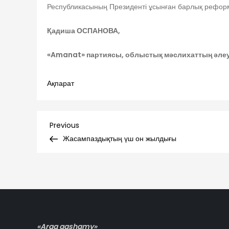
Республикасының Президенті ұсынған барлық реформа
Қадиша ОСПАНОВА,
«
Amanat
» партиясы, облыстық мәслихаттың әлеу
Ақпарат
Навигация
Previous
Previous
Post
Жасампаздықтың үш он жылдығы
по
записям
«Arqa aqshamy»