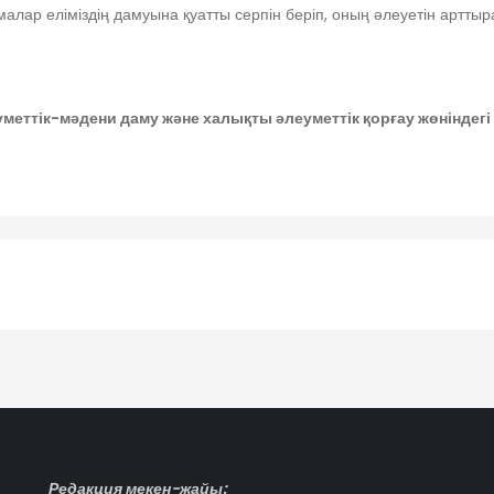
лар еліміздің дамуына қуатты серпін беріп, оның әлеуетін арттыр
меттік-мәдени даму және халықты әлеуметтік қорғау жөніндег
Редакция мекен-жайы: