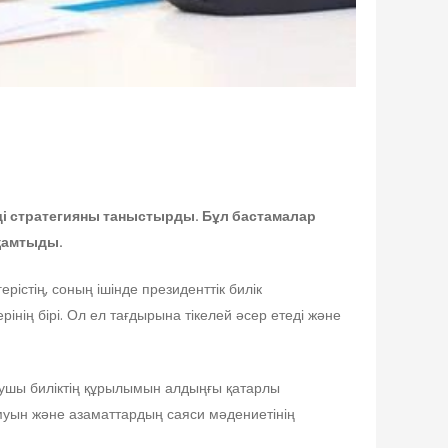
ді стратегияны таныстырды. Бұл бастамалар
 қамтыды.
рістің, соның ішінде президенттік билік
ің бірі. Ол ел тағдырына тікелей әсер етеді және
арушы биліктің құрылымын алдыңғы қатарлы
амуын және азаматтардың саяси мәдениетінің