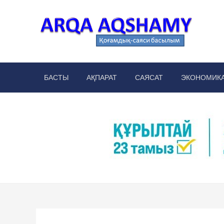
Skip
to
content
Arq
аймақт
БАСТЫ
АҚПАРАТ
САЯСАТ
ЭКОНОМИК