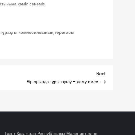
атынына кәміл сенеміз.
і тұрақты комиссиясының төрағасы
Next
Next
Post
Бір орында тұрып қалу – даму емес
Газет Қазақстан Республикасы Мәдениет және