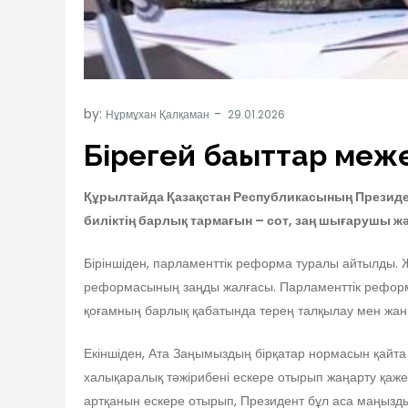
by:
Нұрмұхан Қалқаман
Бірегей бағыттар меж
Құрылтайда Қазақстан Республикасының Президен
биліктің барлық тармағын – сот, заң шығарушы жә
Біріншіден, парламенттік реформа туралы айтылды. Жоғ
реформасының заңды жалғасы. Парламенттік реформа 
қоғамның барлық қабатында терең талқылау мен жан-
Екіншіден, Ата Заңымыздың бірқатар нормасын қайта 
халықаралық тәжірибені ескере отырып жаңарту қажет
артқанын ескере отырып, Президент бұл аса маңызд