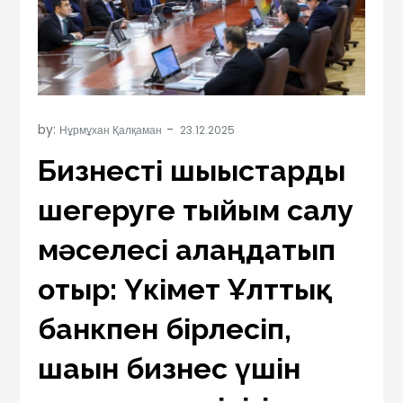
by:
Нұрмұхан Қалқаман
Бизнесті шығыстарды
шегеруге тыйым салу
мәселесі алаңдатып
отыр: Үкімет Ұлттық
банкпен бірлесіп,
шағын бизнес үшін