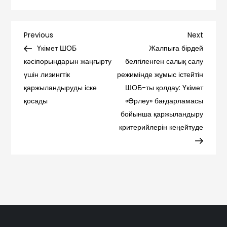
Навигация
Previous
Next
Previous
Next
Post
Post
Үкімет ШОБ
Жалпыға бірдей
по
кәсіпорындарын жаңғырту
белгіленген салық салу
үшін лизингтік
режимінде жұмыс істейтін
записям
қаржыландыруды іске
ШОБ-ты қолдау: Үкімет
қосады
«Өрлеу» бағдарламасы
бойынша қаржыландыру
критерийлерін кеңейтуде