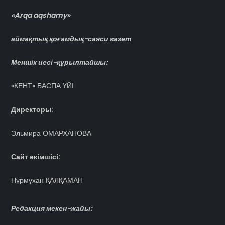
«Arqa aqshamy»
аймақтық қоғамдық-саяси газет
Меншік иесі-құрылтайшы:
«КЕНТ» БАСПА ҮЙІ
Директоры:
Эльмира ОМАРХАНОВА
Сайт әкімшісі:
Нұрмұхан ҚАЛҚАМАН
Редакция мекен-жайы: