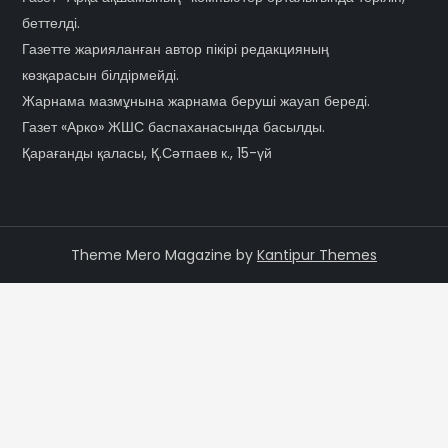
беттелді.
Газетте жарияланған автор пікірі редакцияның
көзқарасын білдірмейді.
Жарнама мазмұнына жарнама беруші жауап береді.
Газет «Арко» ЖШС баспаханасында басылды.
Қарағанды қаласы, Қ.Сәтпаев к., 15-үй
Theme Mero Magazine by
Kantipur Themes