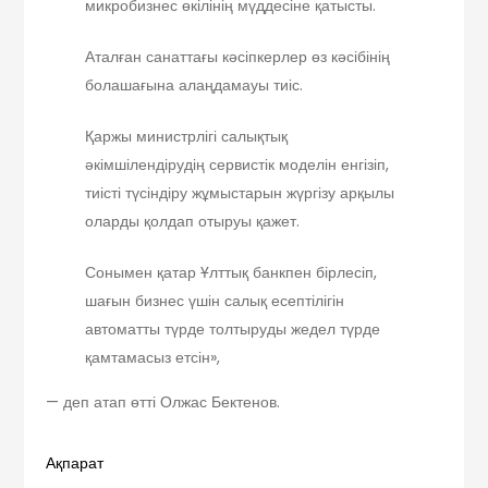
микробизнес өкілінің мүддесіне қатысты.
Аталған санаттағы кәсіпкерлер өз кәсібінің
болашағына алаңдамауы тиіс.
Қаржы министрлігі салықтық
әкімшілендірудің сервистік моделін енгізіп,
тиісті түсіндіру жұмыстарын жүргізу арқылы
оларды қолдап отыруы қажет.
Сонымен қатар Ұлттық банкпен бірлесіп,
шағын бизнес үшін салық есептілігін
автоматты түрде толтыруды жедел түрде
қамтамасыз етсін»,
— деп атап өтті Олжас Бектенов.
Ақпарат