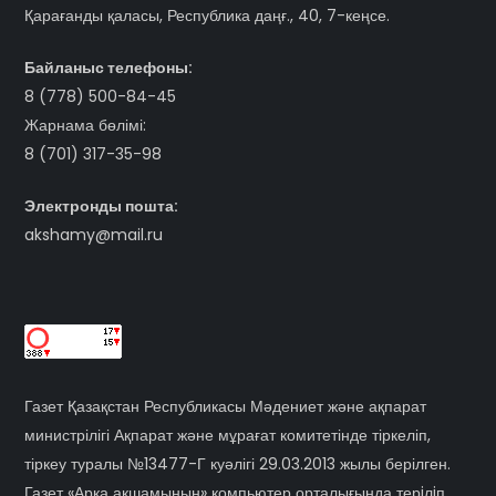
Қарағанды қаласы, Республика даңғ., 40, 7-кеңсе.
Байланыс телефоны:
8 (778) 500-84-45
Жарнама бөлімі:
8 (701) 317-35-98
Электронды пошта:
akshamy@mail.ru
Газет Қазақстан Республикасы Мәдениет және ақпарат
министрілігі Ақпарат және мұрағат комитетінде тіркеліп,
тіркеу туралы №13477-Г куәлігі 29.03.2013 жылы берілген.
Газет «Арқа ақшамының» компьютер орталығында терiлiп,