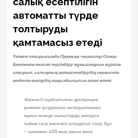
салық есептілігін
автоматты түрде
толтыруды
қамтамасыз етеді
Үкімет отырысында Премьер-министр Олжас
Бектенов тиісті түсіндіру жұмыстарын жүргізе
отырып, салықтық әкімшілендірудің сервистік
моделін енгізудің маңыздылығын атап өтті.
«Бизнесті оңайлатылған декларация
режимін қолданатын жеткізушілермен
жұмыс кезінде шығыстарды шегеруге
тыйым салу мәселесі алаңдатып отыр. Бұл
– шамамен 400 мың шағын және