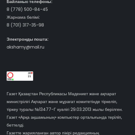
Байланыс телефоны:
8 (778) 500-84-45
Жарнама бөлімі:
8 (701) 317-35-98
Электронды пошта:
akshamy@mail.ru
Газет Қазақстан Республикасы Мәдениет және ақпарат
министрілігі Ақпарат және мұрағат комитетінде тіркеліп,
тіркеу туралы №13477-Г куәлігі 29.03.2013 жылы берілген.
Газет «Арқа ақшамының» компьютер орталығында терiлiп,
беттелді.
Газетте жарияланған автор пікірі редакцияның