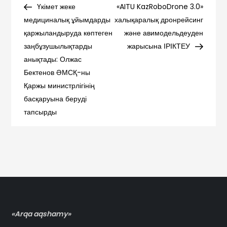
Post
Post
Үкімет жеке
«AITU KazRoboDrone 3.0»
по
медициналық ұйымдарды
халықаралық дронрейсинг
қаржыландыруда көптеген
және авимодельдеуден
записям
заңбұзушылықтарды
жарысына ІРІКТЕУ
анықтады: Олжас
Бектенов ӘМСҚ-ны
Қаржы министрлігінің
басқаруына беруді
тапсырды
«Arqa aqshamy»