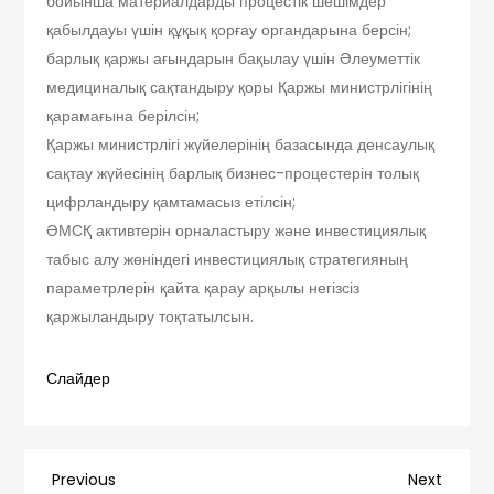
бойынша материалдарды процестік шешімдер
қабылдауы үшін құқық қорғау органдарына берсін;
барлық қаржы ағындарын бақылау үшін Әлеуметтік
медициналық сақтандыру қоры Қаржы министрлігінің
қарамағына берілсін;
Қаржы министрлігі жүйелерінің базасында денсаулық
сақтау жүйесінің барлық бизнес-процестерін толық
цифрландыру қамтамасыз етілсін;
ӘМСҚ активтерін орналастыру және инвестициялық
табыс алу жөніндегі инвестициялық стратегияның
параметрлерін қайта қарау арқылы негізсіз
қаржыландыру тоқтатылсын.
Слайдер
Навигация
Previous
Next
Previous
Next