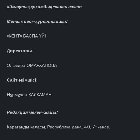
аймақтық қоғамдық-саяси газет
Меншік иесі-құрылтайшы:
«КЕНТ» БАСПА ҮЙІ
Директоры:
Эльмира ОМАРХАНОВА
Сайт әкімшісі:
Нұрмұхан ҚАЛҚАМАН
Редакция мекен-жайы:
Қарағанды қаласы, Республика даңғ., 40, 7-кеңсе.