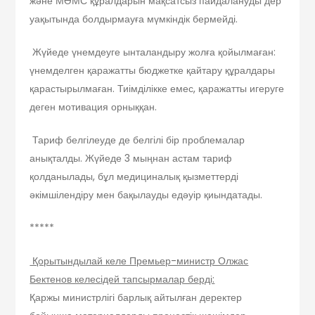
және МӘМС құралдарын мақсатсыз пайдалануды дер
уақытында болдырмауға мүмкіндік бермейді.
Жүйеде үнемдеуге ынталандыру жолға қойылмаған:
үнемделген қаражатты бюджетке қайтару құралдары
қарастырылмаған. Тиімділікке емес, қаражатты игеруге
деген мотивация орныққан.
Тариф белгілеуде де белгілі бір проблемалар
анықталды. Жүйеде 3 мыңнан астам тариф
қолданылады, бұл медициналық қызметтерді
әкімшілендіру мен бақылауды едәуір қиындатады.
*****
Қорытындылай келе Премьер-министр Олжас
Бектенов келесідей тапсырмалар берді:
Қаржы министрлігі барлық айтылған деректер