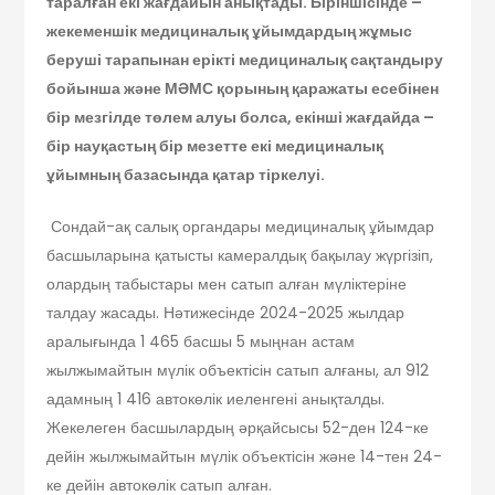
таралған екі жағдайын анықтады. Біріншісінде –
жекеменшік медициналық ұйымдардың жұмыс
беруші тарапынан ерікті медициналық сақтандыру
бойынша және МӘМС қорының қаражаты есебінен
бір мезгілде төлем алуы болса, екінші жағдайда –
бір науқастың бір мезетте екі медициналық
ұйымның базасында қатар тіркелуі.
Сондай-ақ салық органдары медициналық ұйымдар
басшыларына қатысты камералдық бақылау жүргізіп,
олардың табыстары мен сатып алған мүліктеріне
талдау жасады. Нәтижесінде 2024-2025 жылдар
аралығында 1 465 басшы 5 мыңнан астам
жылжымайтын мүлік объектісін сатып алғаны, ал 912
адамның 1 416 автокөлік иеленгені анықталды.
Жекелеген басшылардың әрқайсысы 52-ден 124-ке
дейін жылжымайтын мүлік объектісін және 14-тен 24-
ке дейін автокөлік сатып алған.