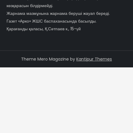
көзқарасын білдірмейді.
Жарнама мазмұнына жарнама беруші жауап береді.
Газет «Арко» ЖШС баспаханасында басылды.
Қарағанды қаласы, Қ.Сәтпаев к., 15-үй
Theme Mero Magazine by
Kantipur Themes