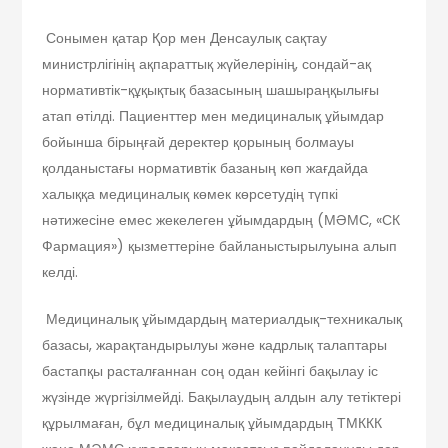
Сонымен қатар Қор мен Денсаулық сақтау
министрлігінің ақпараттық жүйелерінің, сондай-ақ
нормативтік-құқықтық базасының шашыраңқылығы
атап өтілді. Пациенттер мен медициналық ұйымдар
бойынша бірыңғай деректер қорының болмауы
қолданыстағы нормативтік базаның көп жағдайда
халыққа медициналық көмек көрсетудің түпкі
нәтижесіне емес жекелеген ұйымдардың (МӘМС, «СК
Фармация») қызметтеріне байланыстырылуына алып
келді.
Медициналық ұйымдардың материалдық-техникалық
базасы, жарақтандырылуы және кадрлық талаптары
бастапқы расталғаннан соң одан кейінгі бақылау іс
жүзінде жүргізілмейді. Бақылаудың алдын алу тетіктері
құрылмаған, бұл медициналық ұйымдардың ТМККК