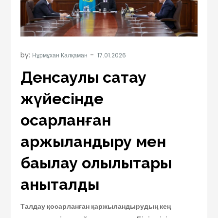
by:
Нұрмұхан Қалқаман
Денсаулық сақтау
жүйесінде
қосарланған
қаржыландыру мен
бақылау олқылықтары
анықталды
Талдау қосарланған қаржыландырудың кең