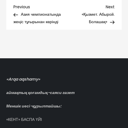
Навигация
Previous
Next
Previous
Next
Post
Post
Азия чемпионатында
«Қызмет. Абырой.
по
жеңіс тұғырынан көрінді
Болашақ»
записям
«Arqa aqshamy»
аймақтық қоғамдық-саяси газет
Меншік иесі-құрылтайшы:
«КЕНТ» БАСПА ҮЙІ