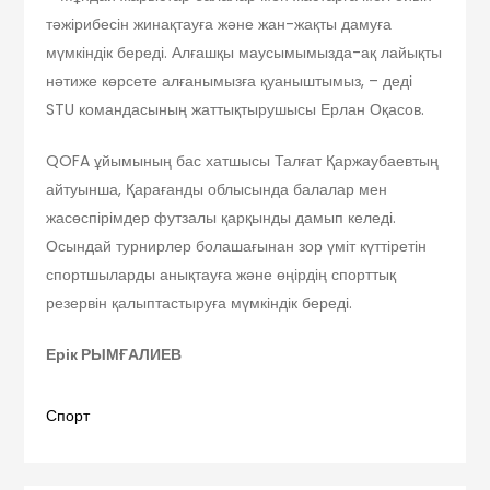
тәжірибесін жинақтауға және жан-жақты дамуға
мүмкіндік береді. Алғашқы маусымымызда-ақ лайықты
нәтиже көрсете алғанымызға қуаныштымыз, – деді
STU командасының жаттықтырушысы Ерлан Оқасов.
QOFA ұйымының бас хатшысы Талғат Қаржаубаевтың
айтуынша, Қарағанды облысында балалар мен
жасөспірімдер футзалы қарқынды дамып келеді.
Осындай турнирлер болашағынан зор үміт күттіретін
спортшыларды анықтауға және өңірдің спорттық
резервін қалыптастыруға мүмкіндік береді.
Ерік РЫМҒАЛИЕВ
Спорт