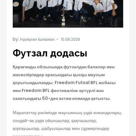
by:
Нұрмұхан Қалқаман
Футзал додасы
Қарағанды облысында футзалдан балалар мен
жасөспірімдер арасындағы қысқы маусым
қорытындыланды. Freedom Futsal BFL жобасы
мен Freedom BFL фестиваліне әртүрлі жас
санатындағы 50-ден астам команда қатысты.
Марапаттау рәсімінде маусымның үздік командалары,
сондай-ақ үздік ойыншылар, қақпашылар,
қорғаушылар, шабуылшылар мен сұрмергендер