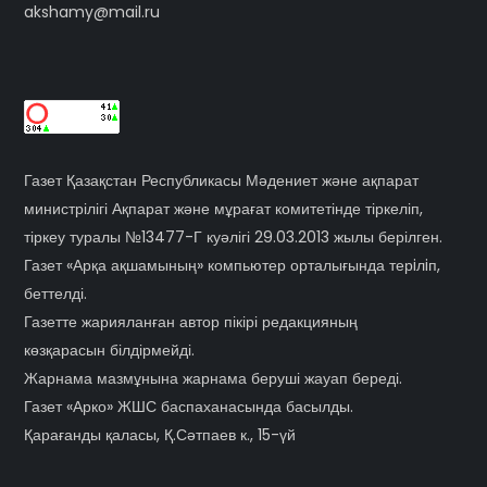
akshamy@mail.ru
Газет Қазақстан Республикасы Мәдениет және ақпарат
министрілігі Ақпарат және мұрағат комитетінде тіркеліп,
тіркеу туралы №13477-Г куәлігі 29.03.2013 жылы берілген.
Газет «Арқа ақшамының» компьютер орталығында терiлiп,
беттелді.
Газетте жарияланған автор пікірі редакцияның
көзқарасын білдірмейді.
Жарнама мазмұнына жарнама беруші жауап береді.
Газет «Арко» ЖШС баспаханасында басылды.
Қарағанды қаласы, Қ.Сәтпаев к., 15-үй