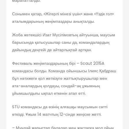
марапатталды.
Сонымен қатар, «Жігерлі мінезі үшін» және «Үздік гол»
аталымдарының жеңімпаздары анықталды.
Жоба жетекшісі Изат Мүсілімовтың айтуынша, маусым
барысында қатысушылар саны да, командалардың
дайындық деңгейі де айтарлықтай артқан.
Фестиваль жеңімпаздарының бірі – Scaut 2015A
командасы болды. Команда ойыншысы Ілияс Қабдраш
бұл нәтижеге қол жеткізуге жаттықтырушылар мен
ата-аналардың қолдауы, сондай-ақ ұжымның
ұйымшылдығы ықпал еткенін атап өтті.
STU командасы да өзінің алғашқы маусымын сәтті
өткізді. Ұжым 14 матчтың 12-сінде жеңіске жетті.
– Мұндай жарыстар балалар мен жастарға мол ойын