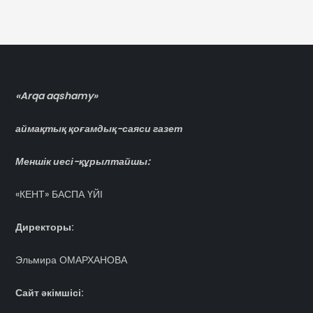
«Arqa aqshamy»
аймақтық қоғамдық-саяси газет
Меншік иесі-құрылтайшы:
«КЕНТ» БАСПА ҮЙІ
Директоры:
Эльмира ОМАРХАНОВА
Сайт әкімшісі: