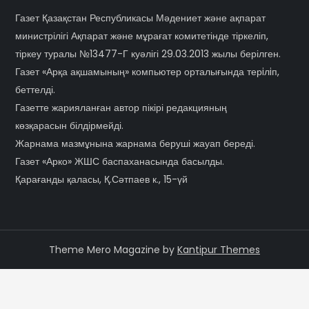
Газет Қазақстан Республикасы Мәдениет және ақпарат
министрілігі Ақпарат және мұрағат комитетінде тіркеліп,
тіркеу туралы №13477-Г куәлігі 29.03.2013 жылы берілген.
Газет «Арқа ақшамының» компьютер орталығында терiлiп,
беттелді.
Газетте жарияланған автор пікірі редакцияның
көзқарасын білдірмейді.
Жарнама мазмұнына жарнама беруші жауап береді.
Газет «Арко» ЖШС баспаханасында басылды.
Қарағанды қаласы, Қ.Сәтпаев к., 15-үй
Theme Mero Magazine by
Kantipur Themes