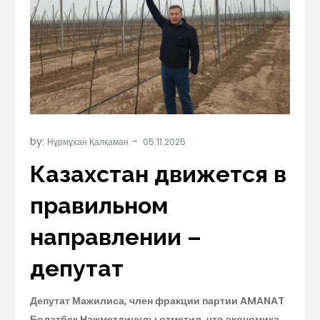
by:
Нұрмұхан Қалқаман
Казахстан движется в
правильном
направлении –
депутат
Депутат Мажилиса, член фракции партии AMANAT
Болатбек Нажметдинұлы отметил, что экономика