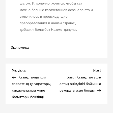
шагом. И, конечно, хочется, чтобы как
можно больше казахстанцев осознало это и
включилось в происходящие
преобразования в нашей стране”, –
добавил Болатбек Нажметдинұлы.
Экономика
Навигация
Previous
Next
Previous
Next
Post
Post
Қазақстанда ішкі
Биыл Қазақстан үшін
по
саясаттың қағидаттары,
астық өнімділігі бойынша
құндылықтары және
рекордты жыл болды
записям
бағыттары бекітілді