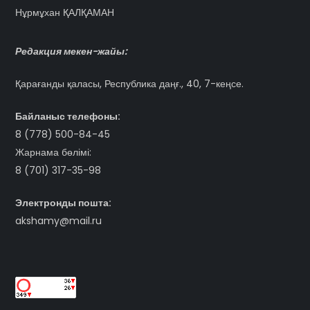
Нұрмұхан ҚАЛҚАМАН
Редакция мекен-жайы:
Қарағанды қаласы, Республика даңғ., 40, 7-кеңсе.
Байланыс телефоны:
8 (778) 500-84-45
Жарнама бөлімі:
8 (701) 317-35-98
Электронды пошта:
akshamy@mail.ru