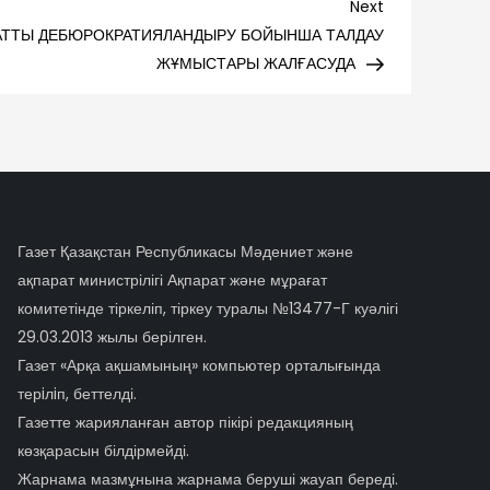
Next
Next
Post
АТТЫ ДЕБЮРОКРАТИЯЛАНДЫРУ БОЙЫНША ТАЛДАУ
ЖҰМЫСТАРЫ ЖАЛҒАСУДА
Газет Қазақстан Республикасы Мәдениет және
ақпарат министрілігі Ақпарат және мұрағат
комитетінде тіркеліп, тіркеу туралы №13477-Г куәлігі
29.03.2013 жылы берілген.
Газет «Арқа ақшамының» компьютер орталығында
терiлiп, беттелді.
Газетте жарияланған автор пікірі редакцияның
көзқарасын білдірмейді.
Жарнама мазмұнына жарнама беруші жауап береді.