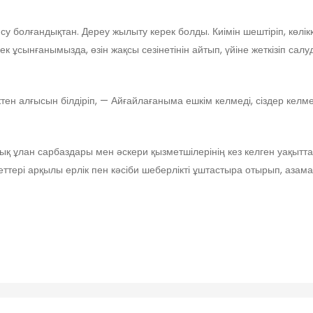
су болғандықтан. Дереу жылыту керек болды. Киімін шештіріп, көлік
сынғанымызда, өзін жақсы сезінетінін айтып, үйіне жеткізіп салуд
ен алғысын білдіріп, — Айғайлағаныма ешкім келмеді, сіздер келм
ық ұлан сарбаздары мен әскери қызметшілерінің кез келген уақытт
ттері арқылы ерлік пен кәсіби шеберлікті ұштастыра отырып, азамат