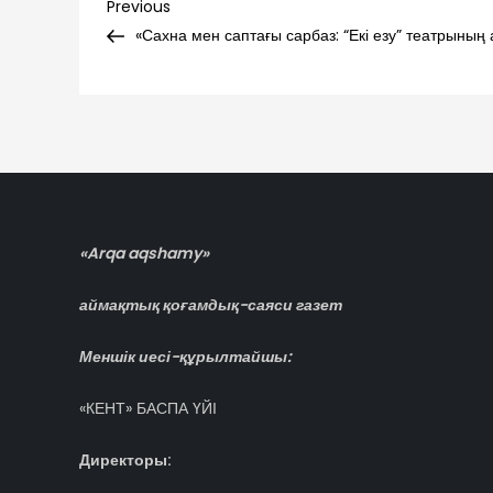
Навигация
Previous
Previous
Post
«Сахна мен саптағы сарбаз: “Екі езу” театрының 
по
записям
«Arqa aqshamy»
аймақтық қоғамдық-саяси газет
Меншік иесі-құрылтайшы:
«КЕНТ» БАСПА ҮЙІ
Директоры: