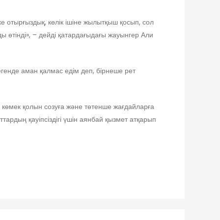
ке отырғыздық, көлік ішіне жылытқыш қосып, сол
ы өтінді», – дейді қатардағыдағы жауынгер Али
егенде аман қалмас едім деп, бірнеше рет
а көмек қолын созуға және төтенше жағдайларға
тардың қауіпсіздігі үшін аянбай қызмет атқарып