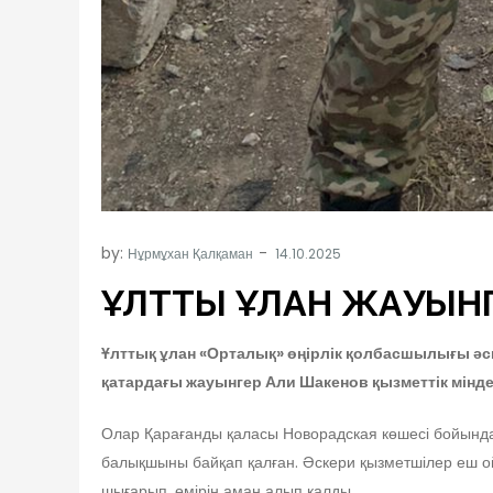
by:
Нұрмұхан Қалқаман
ҰЛТТЫҚ ҰЛАН ЖАУЫНГЕ
Ұлттық ұлан «Орталық» өңірлік қолбасшылығы әс
қатардағы жауынгер Али Шакенов қызметтік мінде
Олар Қарағанды қаласы Новорадская көшесі бойындағ
балықшыны байқап қалған. Әскери қызметшілер еш ойл
шығарып, өмірін аман алып қалды.