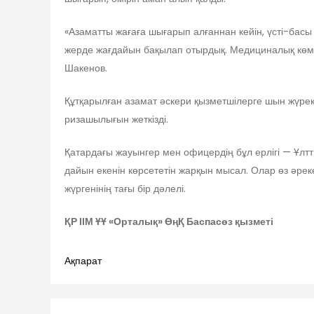
«Азаматты жағаға шығарып алғаннан кейін, үсті-басы 
жерде жағдайын бақылап отырдық. Медициналық көмек ұ
Шакенов.
Құтқарылған азамат әскери қызметшілерге шын жүрект
ризашылығын жеткізді.
Қатардағы жауынгер мен офицердің бұл ерлігі — Ұлтт
дайын екенін көрсететін жарқын мысал. Олар өз әреке
жүргенінің тағы бір дәлелі.
ҚР ІІМ ҰҰ «Орталық» ӨңҚ Баспасөз қызметі
Ақпарат