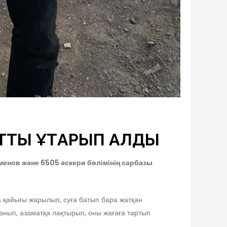
ТЫ ҚҰТҚАРЫП ҚАЛДЫ
енов және 6505 әскери бөлімінің сарбазы
а қайығы жарылып, суға батып бара жатқан
ланып, азаматқа лақтырып, оны жағаға тартып