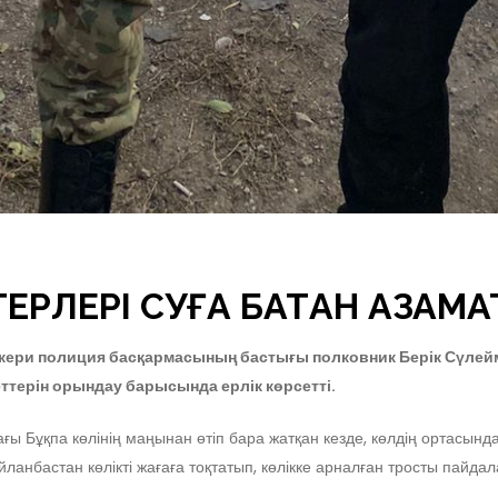
РЛЕРІ СУҒА БАТҚАН АЗАМАТ
кери полиция басқармасының бастығы полковник Берік Сүлейм
ттерін орындау барысында ерлік көрсетті.
ы Бұқпа көлінің маңынан өтіп бара жатқан кезде, көлдің ортасынд
анбастан көлікті жағаға тоқтатып, көлікке арналған тросты пайда