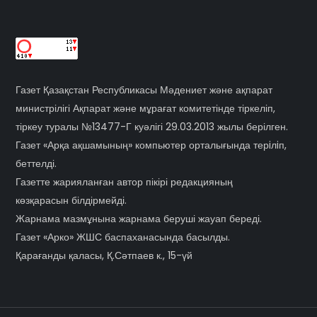
Газет Қазақстан Республикасы Мәдениет және ақпарат
министрілігі Ақпарат және мұрағат комитетінде тіркеліп,
тіркеу туралы №13477-Г куәлігі 29.03.2013 жылы берілген.
Газет «Арқа ақшамының» компьютер орталығында терiлiп,
беттелді.
Газетте жарияланған автор пікірі редакцияның
көзқарасын білдірмейді.
Жарнама мазмұнына жарнама беруші жауап береді.
Газет «Арко» ЖШС баспаханасында басылды.
Қарағанды қаласы, Қ.Сәтпаев к., 15-үй