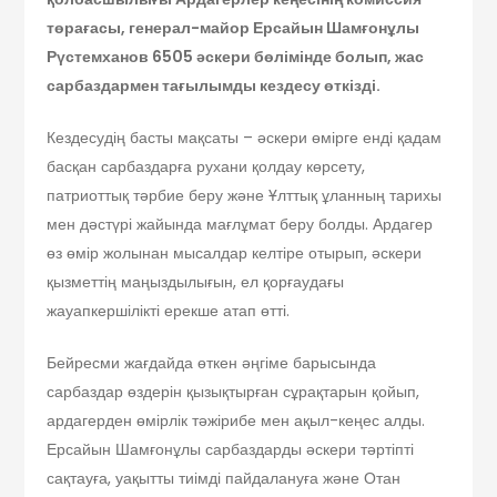
төрағасы, генерал-майор Ерсайын Шамғонұлы
Рүстемханов 6505 әскери бөлімінде болып, жас
сарбаздармен тағылымды кездесу өткізді.
Кездесудің басты мақсаты – әскери өмірге енді қадам
басқан сарбаздарға рухани қолдау көрсету,
патриоттық тәрбие беру және Ұлттық ұланның тарихы
мен дәстүрі жайында мағлұмат беру болды. Ардагер
өз өмір жолынан мысалдар келтіре отырып, әскери
қызметтің маңыздылығын, ел қорғаудағы
жауапкершілікті ерекше атап өтті.
Бейресми жағдайда өткен әңгіме барысында
сарбаздар өздерін қызықтырған сұрақтарын қойып,
ардагерден өмірлік тәжірибе мен ақыл-кеңес алды.
Ерсайын Шамғонұлы сарбаздарды әскери тәртіпті
сақтауға, уақытты тиімді пайдалануға және Отан