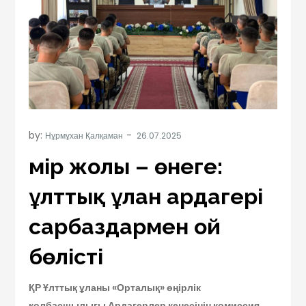
by:
Нұрмұхан Қалқаман
Өмір жолы – өнеге:
ұлттық ұлан ардагері
сарбаздармен ой
бөлісті
ҚР Ұлттық ұланы «Орталық» өңірлік
қолбасшылығы Ардагерлер кеңесінің комиссия