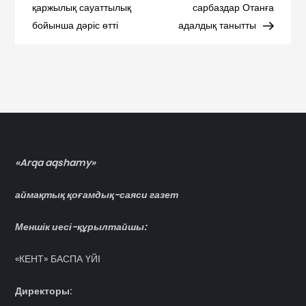
по
қаржылық сауаттылық
сарбаздар Отанға
бойынша дәріс өтті
адалдық танытты
записям
«Arqa aqshamy»
аймақтық қоғамдық-саяси газет
Меншік иесі-құрылтайшы:
«КЕНТ» БАСПА ҮЙІ
Директоры: