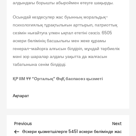
алдындағы борышты абыроймен өтеуге шақырды.
Осындай кездесулер жас буынның моральдық-
психологиялық тұрақтылығын арттырып, патриоттық
сезімін нығайтуға үлкен ықпал ететіні сөзсіз. 6505
әскери бөлімінің басшылығы мен жеке құрамы
генерал-майорға алғысын білдіріп, мұндай тәрбиелік
мәні зор шаралар алдағы уақытта да жалғасын
табатынына сенім білдірді.
ҚР ІІМ ҰҰ “Орталық” ӨңҚ баспасөз қызметі
Ақпарат
Навигация
Previous
Next
Previous
Next
Post
Post
Әскери қызметшілерге
5451 әскери бөлімінде жас