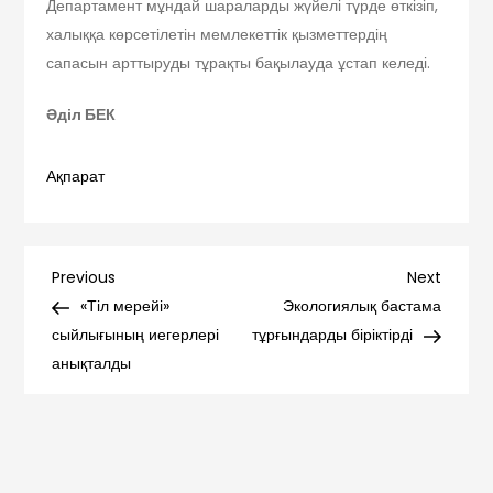
Департамент мұндай шараларды жүйелі түрде өткізіп,
халыққа көрсетілетін мемлекеттік қызметтердің
сапасын арттыруды тұрақты бақылауда ұстап келеді.
Әділ БЕК
Ақпарат
Навигация
Previous
Next
Previous
Next
Post
Post
«Тіл мерейі»
Экологиялық бастама
по
сыйлығының иегерлері
тұрғындарды біріктірді
анықталды
записям