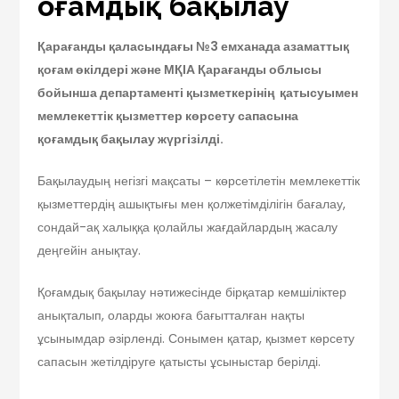
Қоғамдық бақылау
Қарағанды қаласындағы №3 емханада азаматтық
қоғам өкілдері және МҚІА Қарағанды облысы
бойынша департаменті қызметкерінің қатысуымен
мемлекеттік қызметтер көрсету сапасына
қоғамдық бақылау жүргізілді.
Бақылаудың негізгі мақсаты – көрсетілетін мемлекеттік
қызметтердің ашықтығы мен қолжетімділігін бағалау,
сондай-ақ халыққа қолайлы жағдайлардың жасалу
деңгейін анықтау.
Қоғамдық бақылау нәтижесінде бірқатар кемшіліктер
анықталып, оларды жоюға бағытталған нақты
ұсынымдар әзірленді. Сонымен қатар, қызмет көрсету
сапасын жетілдіруге қатысты ұсыныстар берілді.