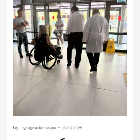
by:
Нұрмұхан Қалқаман