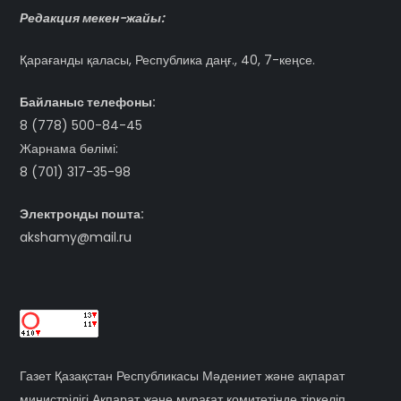
Редакция мекен-жайы:
Қарағанды қаласы, Республика даңғ., 40, 7-кеңсе.
Байланыс телефоны:
8 (778) 500-84-45
Жарнама бөлімі:
8 (701) 317-35-98
Электронды пошта:
akshamy@mail.ru
Газет Қазақстан Республикасы Мәдениет және ақпарат
министрілігі Ақпарат және мұрағат комитетінде тіркеліп,