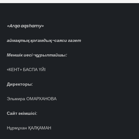
«Arqa aqshamy»
аймақтық қоғамдық-саяси газет
Меншік иесі-құрылтайшы:
«КЕНТ» БАСПА ҮЙІ
Директоры:
Эльмира ОМАРХАНОВА
Сайт әкімшісі:
Нұрмұхан ҚАЛҚАМАН