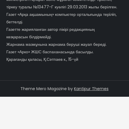
тіркеу туралы №13477-Г куәлігі 29.03.2013 жылы берілген.
Газет «Арқа ақшамының» компьютер орталығында терiлiп,
беттелді.
Газетте жарияланған автор пікірі редакцияның
көзқарасын білдірмейді.
Жарнама мазмұнына жарнама беруші жауап береді.
Газет «Арко» ЖШС баспаханасында басылды.
Қарағанды қаласы, Қ.Сәтпаев к., 15-үй
Theme Mero Magazine by
Kantipur Themes