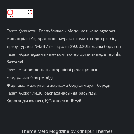
Газет Қазақстан Республикасы Мәдениет және ақпарат
министрілігі Ақпарат және мұрағат комитетінде тіркеліп,
тіркеу туралы №13477-Г куәлігі 29.03.2013 жылы берілген.
Газет «Арқа ақшамының» компьютер орталығында терiлiп,
беттелді.
Газетте жарияланған автор пікірі редакцияның
көзқарасын білдірмейді.
Жарнама мазмұнына жарнама беруші жауап береді.
Газет «Арко» ЖШС баспаханасында басылды.
Қарағанды қаласы, Қ.Сәтпаев к., 15-үй
Theme Mero Magazine by
Kantipur Themes