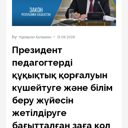
by:
Нұрмұхан Қалқаман
Президент
педагогтердің
құқықтық қорғалуын
күшейтуге және білім
беру жүйесін
жетілдіруге
бағытталған заңға қол