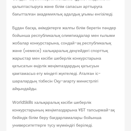
қалыптастыруға және білім сапасын арттыруға
бағытталған академиялық адалдық ұғымы енгізіледі.
Бұдан басқа, әкімдіктерге жалпы білім беретін пәндер
бойынша республикалық олимпиадалар мен ғылыми
жобалар конкурстарына, сондай-ақ республикалық
және (немесе) халықаралық деңгейдегі спорттық
жарыстар мен кәсіби шеберлік конкурстарына
қатысатын өңірлік жеңімпаздардың қатысуын
қамтамасыз ету міндеті жүктеледі. Аталған іс-
шаралардың тізбесін Оқу-ағарту министрлігі
айқындайды.
WorldSkills халықаралық кәсіби шеберлік
конкурстарының жеңімпаздарына ҰБТ тапсырмай-ақ
бейіндік білім беру бағдарламалары бойынша
университеттерге түсу мүмкіндігі беріледі.