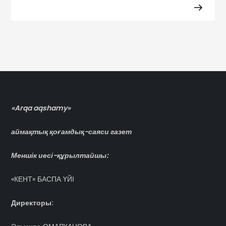
«Arqa aqshamy»
аймақтық қоғамдық-саяси газет
Меншік иесі-құрылтайшы:
«КЕНТ» БАСПА ҮЙІ
Директоры: