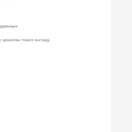
аударыңыз.
арналған тізімге енгізеді.