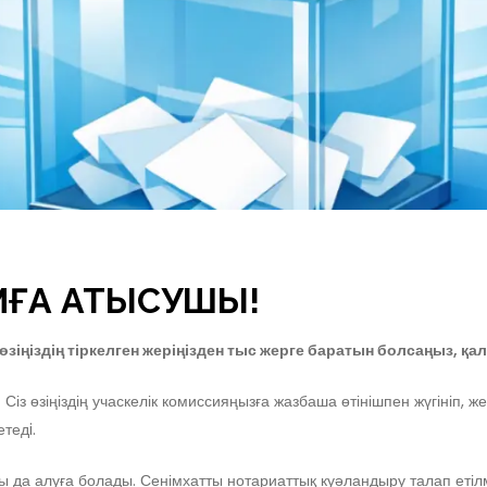
МҒА ҚАТЫСУШЫ!
өзіңіздің тіркелген жеріңізден тыс жерге баратын болсаңыз, қ
 Сіз өзіңіздің учаскелік комиссияңызға жазбаша өтінішпен жүгініп
тедi.
ылы да алуға болады. Сенімхатты нотариаттық куәландыру талап етіл