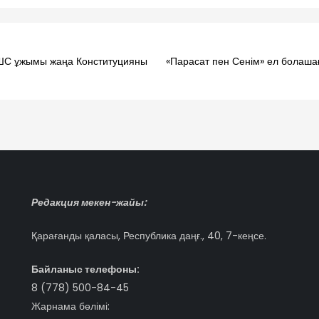
ЖШС ұжымы жаңа Конституцияны
«Парасат пен Сенім» ел болашағ
Редакция мекен-жайы:
Қарағанды қаласы, Республика даңғ., 40, 7-кеңсе.
Байланыс телефоны:
8 (778) 500-84-45
Жарнама бөлімі: