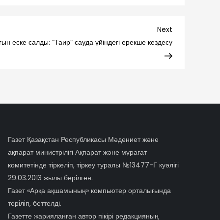
Next
Next
Post
ын еске салды: “Таир” сауда үйіндегі ерекше кездесу
Газет Қазақстан Республикасы Мәдениет және
ақпарат министрілігі Ақпарат және мұрағат
комитетінде тіркеліп, тіркеу туралы №13477-Г куәлігі
29.03.2013 жылы берілген.
Газет «Арқа ақшамының» компьютер орталығында
терiлiп, беттелді.
Газетте жарияланған автор пікірі редакцияның