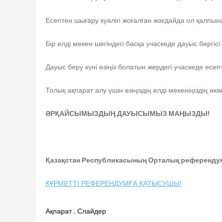
Есептен шығару куәлігі жоғалған жағдайда ол қалпына
Бір елді мекен шегіндегі басқа учаскеде дауыс бергіс
Дауыс беру күні өзіңіз болатын жердегі учаскеде есепте
Толық ақпарат алу үшін өзіңіздің елді мекеніңіздің әк
ӘРҚАЙСЫМЫЗДЫҢ ДАУЫСЫМЫЗ МАҢЫЗДЫ!
Қазақстан Республикасының Орталық референду
ҚҰРМЕТТІ РЕФЕРЕНДУМҒА ҚАТЫСУШЫ!
Ақпарат
,
Слайдер