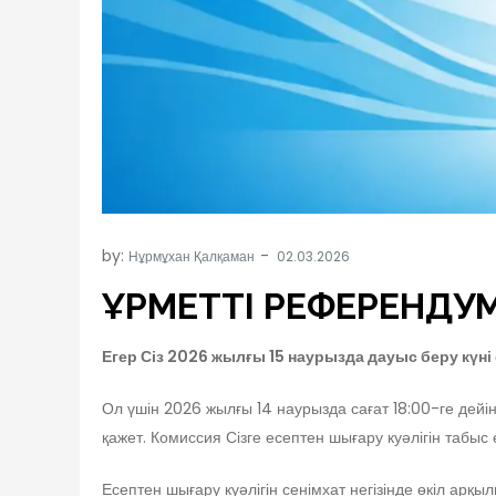
by:
Нұрмұхан Қалқаман
ҚҰРМЕТТІ РЕФЕРЕНДУ
Егер Сіз 2026 жылғы 15 наурызда дауыс беру күні 
Ол үшін 2026 жылғы 14 наурызда сағат 18:00-ге дейін
қажет. Комиссия Сізге есептен шығару куәлігін табыс е
Есептен шығару куәлігін сенімхат негізінде өкіл арқ