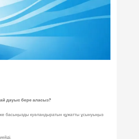
алай дауыс бере аласыз?
, жеке басыңызды куәландыратын құжатты ұсынуыңыз
мейді.