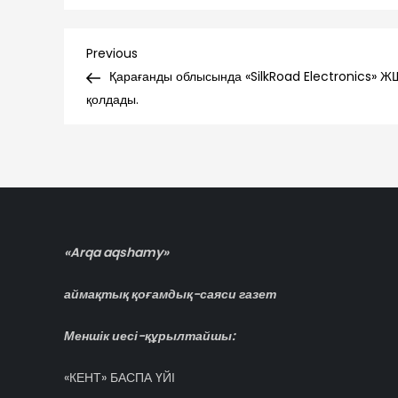
Навигация
Previous
Previous
Post
Қарағанды облысында «SilkRoad Electronics» 
по
қолдады.
записям
«Arqa aqshamy»
аймақтық қоғамдық-саяси газет
Меншік иесі-құрылтайшы:
«КЕНТ» БАСПА ҮЙІ