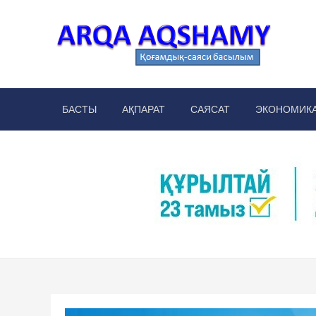
Skip
to
content
Arq
аймақт
БАСТЫ
АҚПАРАТ
САЯСАТ
ЭКОНОМИК