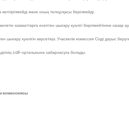
 келтірілмейді және оның телнұсқасы берілмейді.
і келетін азаматтарға есептен шығару куәлігі берілмейтініне назар 
н шығару куәлігін көрсетіңіз. Учаскелік комиссия Сізді дауыс беруге 
імдігінің call-орталығына хабарласуға болады.
м комиссиясы