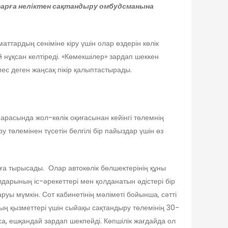
тар
ға неліктен
сақтандыру омбудсманына
ттардың сеніміне кіру үшін олар өздерін көлік
нұқсан келтіреді. «Көмекшілер» зардап шеккен
ес деген жаңсақ пікір қалыптастырады.
 арасында жол-көлік оқиғасынан кейінгі төлемнің
төлемінен түсетін белгілі бір пайыздар үшін өз
уға тырысады. Олар автокөлік бөлшектерінің құны
арының іс-әрекеттері мен қолданатын әдістері бір
руы мүмкін. Сот кабинетінің мәліметі бойынша, сәтті
ың қызметтері үшін сыйақы сақтандыру төлемінің 30-
са, ешқандай зардап шекпейді. Көпшілік жағдайда ол