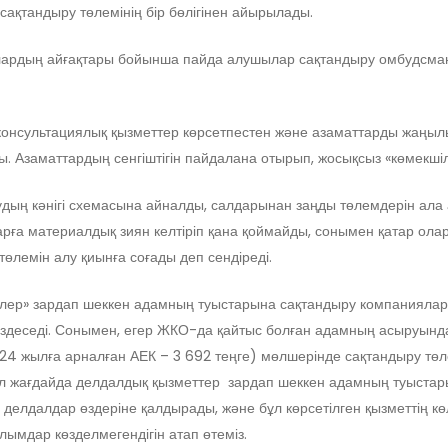
 сақтандыру төлемінің бір бөлігінен айырылады.
лғалардың айғақтары бойынша пайда алушылар сақтандыру омбудсма
 консультациялық қызметтер көрсетпестен және азаматтарды жаңыл
. Азаматтардың сенгіштігін пайдалана отырып, жосықсыз «көмекшіл
лудың кәнігі схемасына айналды, салдарынан заңды төлемдерін а
арға материалдық зиян келтіріп қана қоймайды, сонымен қатар олар
 төлемін алу қиынға соғады деп сендіреді.
лер» зардап шеккен адамның туыстарына сақтандыру компаниялар
кездеседі. Сонымен, егер ЖКО-да қайтыс болған адамның асыруынд
4 жылға арналған АЕК – 3 692 теңге) мөлшерінде сақтандыру төле
 Бұл жағдайда делдалдық қызметтер зардап шеккен адамның туыста
 делдалдар өздеріне қалдырады, және бұл көрсетілген қызметтің 
ымдар көзделмегендігін атап өтеміз.