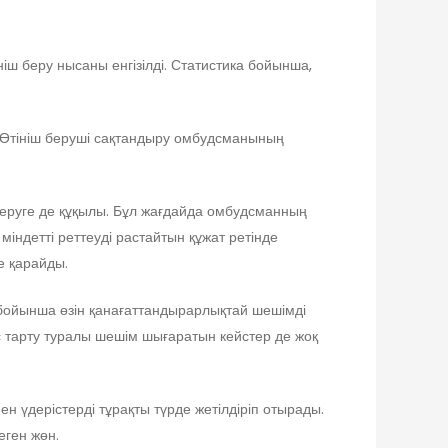
ш беру нысаны енгізілді. Статистика бойынша,
 Өтініш беруші сақтандыру омбудсманының
беруге де құқылы. Бұл жағдайда омбудсманның
індетті реттеуді растайтын құжат ретінде
е қарайды.
бойынша өзін қанағаттандырарлықтай шешімді
ас тарту туралы шешім шығаратын кейстер де жоқ
 үдерістерді тұрақты түрде жетілдіріп отырады.
еген жөн.