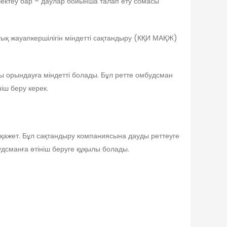
шектеу бар – даулар бойынша талап ету сомасы
тық жауапкершілігін міндетті сақтандыру (КҚИ МАҚЖ)
 орындауға міндетті болады. Бұл ретте омбудсман
іш беру керек.
 қажет. Бұл сақтандыру компаниясына дауды реттеуге
удсманға өтініш беруге құқылы болады.