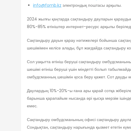
info@fomb.kz
электрондық поштасы арқылы.
2024 жылғы қаңтарда сақтандыру дауларын қараудың 
80%-85% өтініштер интернет-ресурс арқылы беріледі
Сақтандыру дауын қарау нәтижелері бойынша сақтан
шешімімен келісе алады, бұл жағдайда сақтандыру к
Сол уақытта өтініш беруші сақтандыру омбудсманыны
шешімі өтініш беруші үшін міндетті болып табылмайд
омбудсманның шешімін қоса беру қажет. Сот дауды ке
Даулардың 10%-20%-ы ғана ары қарай сотқа жіберіл
барынша қарапайым нысанда әрі қысқа мерзім ішінде 
емес.
Сақтандыру омбудсманының офисі сақтандыру дауларын
Сондықтан, сақтандыру нарығында қызмет ететін күм