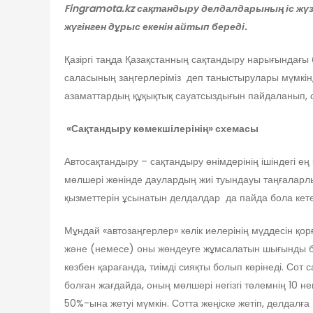
Fingramota.kz сақтандыру делдалдарының іс жүз
жүгінген
дұрыс
екенін айтып береді.
Қазіргі таңда Қазақстанның сақтандыру нарығындағы 
саласының заңгерлеріміз деп таныстырулары мүмкін,
азаматтардың құқықтық сауатсыздығын пайдаланып, с
«
Сақтандыру көмекшілерінің»
схемасы
Автосақтандыру – сақтандыру өнімдерінің ішіндегі ең
мөлшері жөнінде даулардың жиі туындауы таңғаларлы
қызметтерін ұсынатын делдалдар да пайда бола кете
Мұндай «автозаңгерлер» көлік иелерінің мүддесін қор
және (немесе) оны жөндеуге жұмсалатын шығынды ба
көзбен қарағанда, тиімді сияқты болып көрінеді. Сот
болған жағдайда, оның мөлшері негізгі төлемнің 10 
50%-ына жетуі мүмкін. Сотта жеңіске жетіп, делдалға