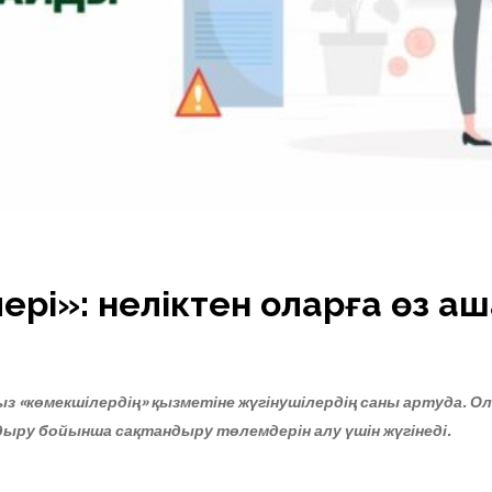
ері»: неліктен оларға өз ақ
ыз
«
көмекшілердің
»
қызметі
не жүгінушілердің саны артуда
.
Ол
дыру бойынша сақтандыру төлемдерін алу үшін жүгінеді.