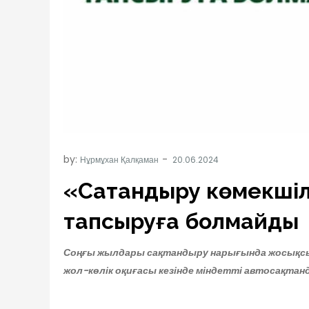
by:
Нұрмұхан Қалқаман
«Сақтандыру көмекшіл
тапсыруға болмайды
Соңғы жылдары сақтандыру нарығында жосықс
жол-көлік оқиғасы
кезінде міндетті автосақтан