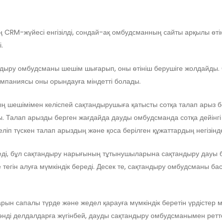
CRM-жүйесі енгізілді, сондай-ақ омбудсманның сайты арқылы өтіні
.
дыру омбудсманы шешім шығарып, оны өтініш берушіге жолдайды.
омпаниясы оны орындауға міндетті болады.
ң шешімімен келіспей сақтандырушыға қатысты сотқа талап арыз 
ы. Талап арызды берген жағдайда дауды омбудсманда сотқа дейінгі м
ліп түскен талап арыздың және қоса берілген құжаттардың негізінд
еді, бұл сақтандыру нарығының тұтынушыларына сақтандыру дауы 
тегін алуға мүмкіндік береді. Десек те, сақтандыру омбудсманы б
 сапалы түрде және жедел қарауға мүмкіндік беретін үрдістер мен
әнді делдалдарға жүгінбей, дауды сақтандыру омбудсманымен ретт