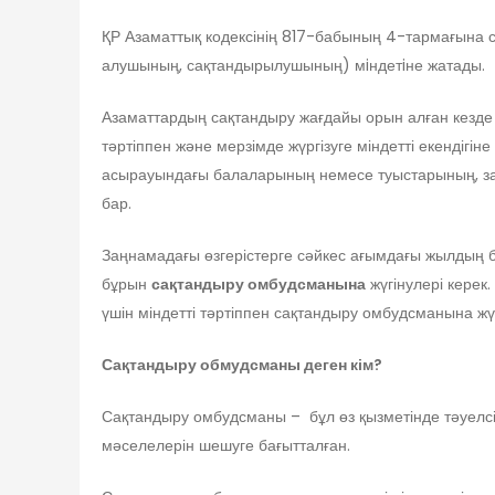
ҚР Азаматтық кодексінің 817-бабының 4-тармағына 
алушының, сақтандырылушының) мiндетiне жатады.
Азаматтардың сақтандыру жағдайы орын алған кезде
тәртіппен және мерзімде жүргізуге міндетті екенді
асырауындағы балаларының немесе туыстарының, зар
бар.
Заңнамадағы өзгерістерге сәйкес ағымдағы жылдың б
бұрын
сақтандыру омбудсманына
жүгінулері керек
үшін міндетті тәртіппен сақтандыру омбудсманына жү
Сақтандыру обмудсманы деген кім?
Сақтандыру омбудсманы – бұл өз қызметінде тәуелсі
мәселелерін шешуге бағытталған.