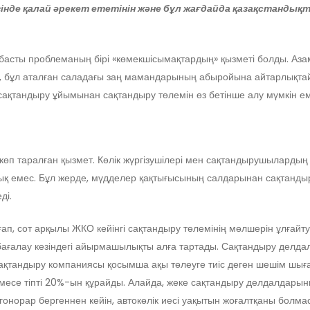
інде қалай әрекет ететінін және
бұл жағдайда
қазақстандық
басты проблеманың бірі «көмекшісымақтардың» қызметі болды. Азама
 бұл аталған саладағы заң мамандарының абыройына айтарлықтай 
ақтандыру ұйымынан сақтандыру төлемін өз бетінше алу мүмкін ем
 көп таралған қызмет. Көлік жүргізушілері мен сақтандырушылардың
қ емес. Бұл жерде, мүдделер қақтығысының салдарынан сақтандыру 
ді.
ғап, сот арқылы ЖКО кейінгі сақтандыру төлемінің мөлшерін ұлғайт
ғалау кезіндегі айырмашылықты алға тартады. Сақтандыру делдалд
 сақтандыру компаниясы қосымша ақы төлеуге тиіс деген шешім шыға
немесе тіпті 20%-ын құрайды. Алайда, жеке сақтандыру делдалдарын
 гонорар бергеннен кейін, автокөлік иесі уақытын жоғалтқаны болма