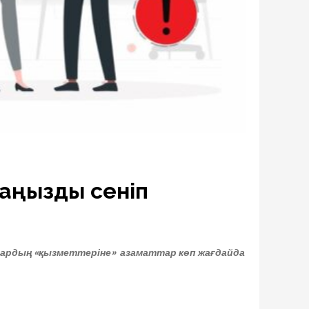
шаңызды сеніп
ардың «қызметтеріне»
азаматтар
көп жағдайда