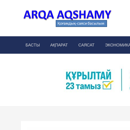
Skip
to
content
Arq
аймақт
БАСТЫ
АҚПАРАТ
САЯСАТ
ЭКОНОМИК