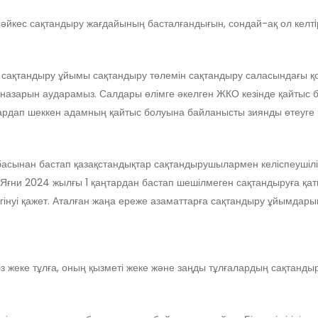
сәйкес сақтандыру жағдайының басталғандығын, сондай-ақ ол кел
 сақтандыру ұйымы сақтандыру төлемін сақтандыру саласындағы қ
гіне назарын аударамыз. Салдары өлімге әкелген ЖКО кезінде қайт
дап шеккен адамның қайтыс болуына байланысты зиянды өтеуге қ
асынан бастап қазақстандықтар сақтандырушылармен келіспеушілікт
. Яғни 2024 жылғы 1 қаңтардан бастап шешілмеген сақтандыруға қат
гінуі қажет. Аталған жаңа ереже азаматтарға сақтандыру ұйымдары
з жеке тұлға, оның қызметі жеке және заңды тұлғалардың сақтанд