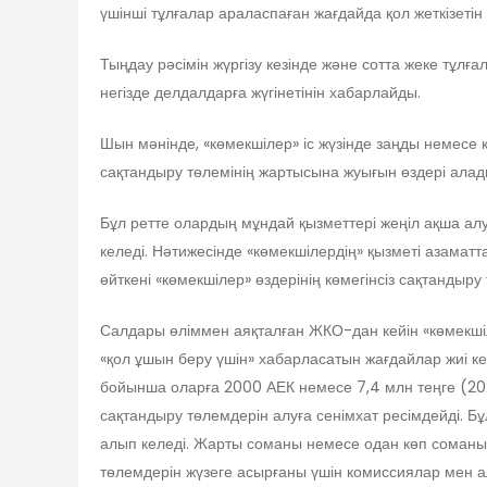
үшінші тұлғалар араласпаған жағдайда қол жеткізетін
Тыңдау рәсімін жүргізу кезінде және сотта жеке тұ
негізде делдалдарға жүгінетінін хабарлайды.
Шын мәнінде, «көмекшілер» іс жүзінде заңды немесе
сақтандыру төлемінің жартысына жуығын өздері алады
Бұл ретте олардың мұндай қызметтері жеңіл ақша а
келеді. Нәтижесінде «көмекшілердің» қызметі азаматт
өйткені «көмекшілер» өздерінің көмегінсіз сақтандыру
Салдары өліммен аяқталған ЖКО-дан кейін «көмекші
«қол ұшын беру үшін» хабарласатын жағдайлар жиі 
бойынша оларға 2000 АЕК немесе 7,4 млн теңге (202
сақтандыру төлемдерін алуға сенімхат ресімдейді.
алып келеді. Жарты соманы немесе одан көп соманы
төлемдерін жүзеге асырғаны үшін комиссиялар мен ал