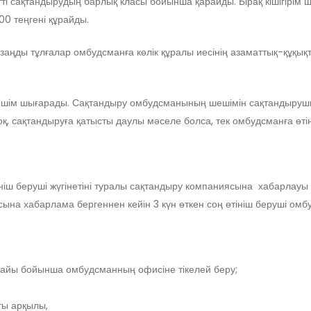
ті сақтандырудың барлық класы бойынша қарайды. Бірақ кішігірім 
00 теңгені құрайды.
 заңды тұлғалар омбудсманға көлік құралы иесінің азаматтық-құқық
ешім шығарады. Сақтандыру омбудсманының шешімін сақтандырушы
оқ, сақтандыруға қатысты даулы мәселе болса, тек омбудсманға өтін
ніш беруші жүгінетіні туралы сақтандыру компаниясына хабарлауы
ына хабарлама бергеннен кейін 3 күн өткен соң өтініш беруші омб
нжайы бойынша омбудсманның офисіне тікелей беру;
ы арқылы,