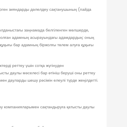
тiрген зияндарды дәлелдеу сақтанушының (пайда
олданыстағы заңнамада белгіленген мөлшерде,
ыс болған адамның асырауындағы адамдардың: оның
ұқығы бар адамның біржолғы төлем алуға құқығы
ерді реттеу үшін сотқа жүгінуден
ысты даулы мәселесі бар өтініш беруші оны реттеу
мен дауларды шешу рәсімін елеулі түрде жеңілдетті.
ыру компанияларымен сақтандыруға қатысты даулы