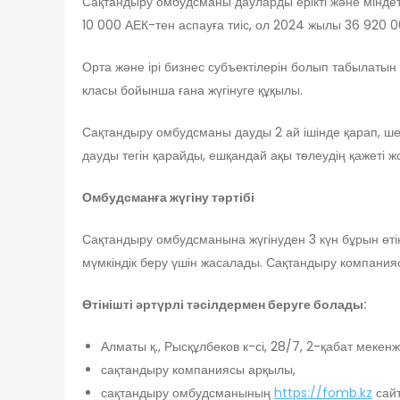
Сақтандыру омбудсманы дауларды ерікті және міндет
10 000 АЕК-тен аспауға тиіс, ол 2024 жылы 36 920 0
Орта және ірі бизнес субъектілерін болып табылатын
класы бойынша ғана жүгінуге құқылы.
Сақтандыру омбудсманы дауды 2 ай ішінде қарап, ш
дауды тегін қарайды, ешқандай ақы төлеудің қажеті ж
Омбудсманға жүгіну тәртібі
Сақтандыру омбудсманына жүгінуден 3 күн бұрын өті
мүмкіндік беру үшін жасалады. Сақтандыру компанияс
Өтінішті әртүрлі тәсілдермен беруге болады:
Алматы қ., Рысқұлбеков к-сі, 28/7, 2-қабат меке
сақтандыру компаниясы арқылы,
сақтандыру омбудсманының
https://fomb.kz
сайт