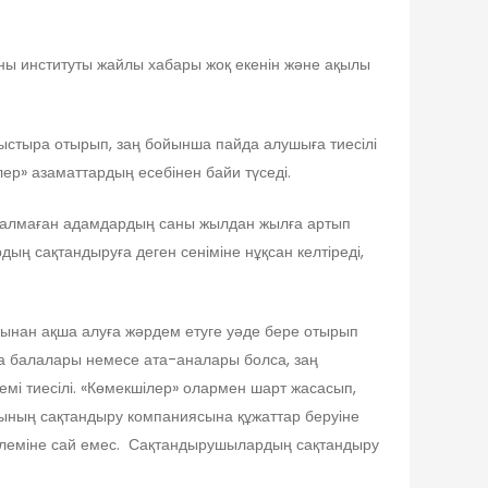
ны институты жайлы хабары жоқ екенін және ақылы
ыстыра отырып, заң бойынша пайда алушыға тиесілі
ер» азаматтардың есебінен байи түседі.
ла алмаған адамдардың саны жылдан жылға артып
дың сақтандыруға деген сеніміне нұқсан келтіреді,
ынан ақша алуға жәрдем етуге уәде бере отырып
а балалары немесе ата-аналары болса, заң
мі тиесілі. «Көмекшілер» олармен шарт жасасып,
рының сақтандыру компаниясына құжаттар беруіне
көлеміне сай емес. Сақтандырушылардың сақтандыру