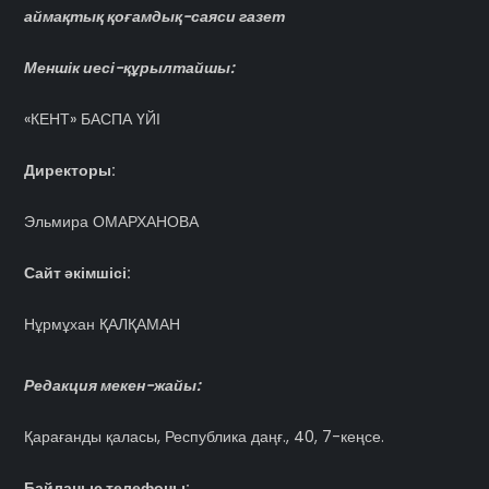
аймақтық қоғамдық-саяси газет
Меншік иесі-құрылтайшы:
«КЕНТ» БАСПА ҮЙІ
Директоры:
Эльмира ОМАРХАНОВА
Сайт әкімшісі:
Нұрмұхан ҚАЛҚАМАН
Редакция мекен-жайы:
Қарағанды қаласы, Республика даңғ., 40, 7-кеңсе.
Байланыс телефоны: