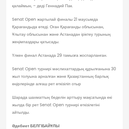
қалаймын, – деді Геннадий Пак.
Senat Оpen жартылай финалы 21 маусымда
Қарағандыда өтеді. Оған Қарағанды облысынан,
Ұлытау облысынан және Астанадан іріктеу турының
жеңімпаздары қатысады.
Үлкен финал Астанада 29 тамызға жоспарланған.
Senat Open турнирі мәслихаттардың құрылғанына 30
жыл толуына арналған және Қазақстанның барлық
өңірлерінде алғаш рет өткізіліп отыр
Шарада шахматтың беделін арттыру мақсатында екі
жылда бір рет Senat Open турнирі өткізілетіні
айтылды.
Әдебиет БЕЛГІБАЙҰЛЫ