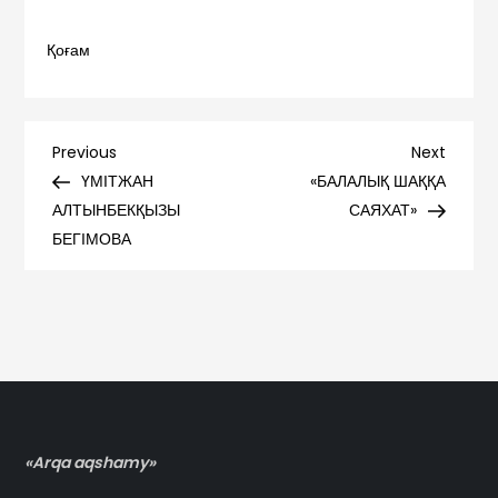
Қоғам
Навигация
Previous
Next
Previous
Next
Post
Post
ҮМІТЖАН
«БАЛАЛЫҚ ШАҚҚА
по
АЛТЫНБЕКҚЫЗЫ
САЯХАТ»
БЕГІМОВА
записям
«Arqa aqshamy»