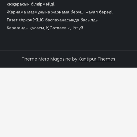
көзқарасын білдірмейді.
Жарнама мазмұнына жарнама беруші жауап береді.
Газет «Арко» ЖШС баспаханасында басылды.
Қарағанды қаласы, Қ.Сәтпаев к., 15-үй
Theme Mero Magazine by
Kantipur Themes