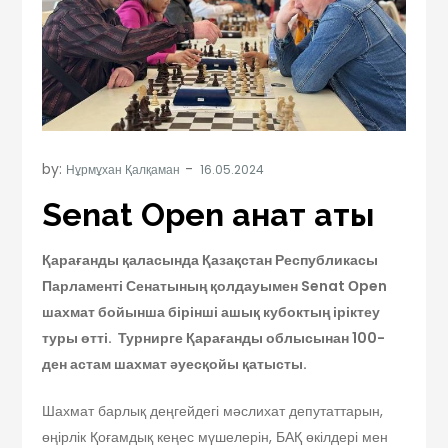
by:
Нұрмұхан Қалқаман
Senat Open қанат қақты
Қарағанды қаласында Қазақстан Республикасы
Парламенті Сенатының қолдауымен Senat Оpen
шахмат бойынша бірінші ашық кубоктың іріктеу
туры өтті. Турнирге Қарағанды облысынан 100-
ден астам шахмат әуесқойы қатысты.
Шахмат барлық деңгейдегі мәслихат депутаттарын,
өңірлік Қоғамдық кеңес мүшелерін, БАҚ өкілдері мен