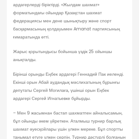
ардагерлерді біріктірді. «Жылдам шахмат»
форматындағы ойындар Қазақстан шахмат
федерациясы мен дене шынықтыру және спорт
басқармасының қолдауымен Amanat партиясының
ғимаратында өтті.
Жарыс қорытындысы бойынша үздік 25 ойыншы
анықталды.
Бірінші орынды Еңбек ардагері Геннадий Пак иеленді.
Екінші орын Абай аудандық мәслихатының бұрынғы
депутаты Сергей Могилаға, үшінші орын Еңбек
ардагері Сергей Игнатьевке бұйырды.
– Мен 9 жасымнан бастап шахматпен айналысамын,
бұл ойынды әкем үйреткен. Аталмыш турнир барлық
шахмат әуесқойлары үшін үлкен мереке. Бұл спортты
танымал етуге үлкен серпін. Турнир дәстүрлі болғанын