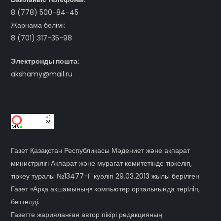
8 (778) 500-84-45
Жарнама бөлімі:
8 (701) 317-35-98
Электронды пошта:
akshamy@mail.ru
Газет Қазақстан Республикасы Мәдениет және ақпарат
министрілігі Ақпарат және мұрағат комитетінде тіркеліп,
тіркеу туралы №13477-Г куәлігі 29.03.2013 жылы берілген.
Газет «Арқа ақшамының» компьютер орталығында терiлiп,
беттелді.
Газетте жарияланған автор пікірі редакцияның