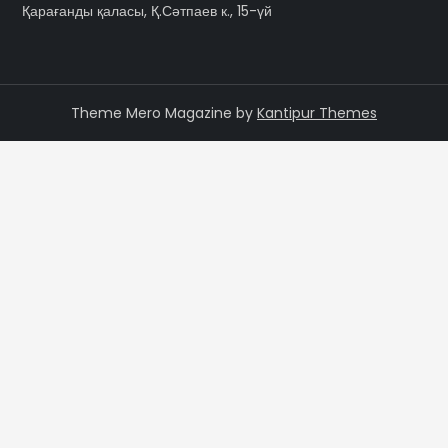
Қарағанды қаласы, Қ.Сәтпаев к., 15-үй
Theme Mero Magazine by
Kantipur Themes