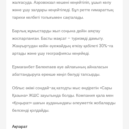
жалғасуда. Аэровокзал кешені кеңейтіліп, ұшып келу
және ұшу залдары кеңейтіледі. Бұл ретте ғимараттың
тарихи келбеті толығымен сақталады.
Барлық жұмыстарды жыл соңына дейін аяқтау
жоспарланған. Басты мақсат – туризмді дамыту.
Жаңғыртудан кейін әуежайдың өткізу қабілеті 30%-ға
артады және ұшу географиясы кеңейеді.
Ермағанбет Бөлекпаев әуе айлағының айналасын
абаттандыруға ерекше көңіл бөлуді тапсырды.
Облыс әкімі сондай-ақ катодты мыс өндіретін «Сары
Қазына» ЖШС зауытында болды. Компания қала мен
«Қоңырат» шағын ауданындағы әлеуметтік жобаларды
белсенді қолдайды.
Ақпарат