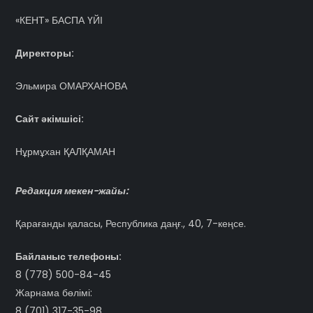
«КЕНТ» БАСПА ҮЙІ
Директоры:
Эльмира ОМАРХАНОВА
Сайт әкімшісі:
Нұрмұхан ҚАЛҚАМАН
Редакция мекен-жайы:
Қарағанды қаласы, Республика даңғ., 40, 7-кеңсе.
Байланыс телефоны:
8 (778) 500-84-45
Жарнама бөлімі:
8 (701) 317-35-98