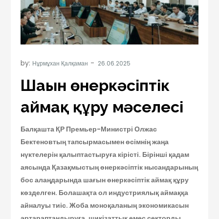
by:
Нұрмұхан Қалқаман
Шағын өнеркәсіптік
аймақ құру мәселесі
Балқашта ҚР Премьер-Министрі Олжас
Бектеновтың тапсырмасымен өсімнің жаңа
нүктелерін қалыптастыруға кірісті. Бірінші қадам
аясында Қазақмыстың өнеркәсіптік нысандарының
бос алаңдарында шағын өнеркәсіптік аймақ құру
көзделген. Болашақта ол индустриялық аймаққа
айналуы тиіс. Жоба моноқаланың экономикасын
әртараптандыруға, шикізаттық емес секторды