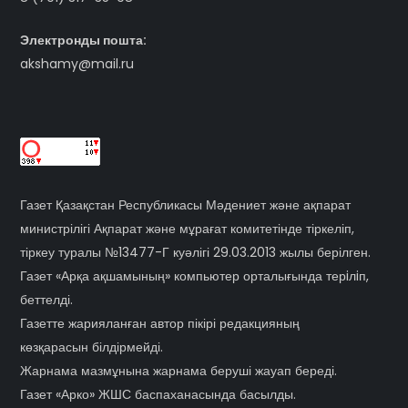
Электронды пошта:
akshamy@mail.ru
Газет Қазақстан Республикасы Мәдениет және ақпарат
министрілігі Ақпарат және мұрағат комитетінде тіркеліп,
тіркеу туралы №13477-Г куәлігі 29.03.2013 жылы берілген.
Газет «Арқа ақшамының» компьютер орталығында терiлiп,
беттелді.
Газетте жарияланған автор пікірі редакцияның
көзқарасын білдірмейді.
Жарнама мазмұнына жарнама беруші жауап береді.
Газет «Арко» ЖШС баспаханасында басылды.