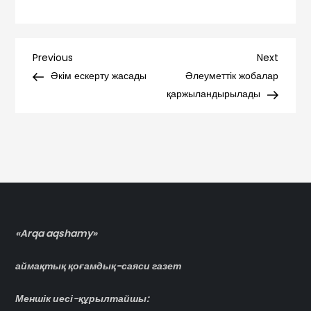
Навигация
Previous
Next
Previous
Next
Post
Post
Әкім ескерту жасады
Әлеуметтік жобалар
по
қаржыландырылады
записям
«Arqa aqshamy»
аймақтық қоғамдық-саяси газет
Меншік иесі-құрылтайшы: