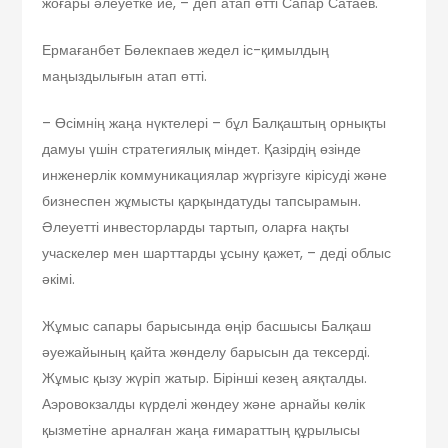
жоғары әлеуетке ие, – деп атап өтті Сапар Сатаев.
Ермағанбет Бөлекпаев жедел іс-қимылдың
маңыздылығын атап өтті.
– Өсімнің жаңа нүктелері – бұл Балқаштың орнықты
дамуы үшін стратегиялық міндет. Қазірдің өзінде
инженерлік коммуникациялар жүргізуге кірісуді және
бизнеспен жұмысты қарқындатуды тапсырамын.
Әлеуетті инвесторларды тартып, оларға нақты
учаскелер мен шарттарды ұсыну қажет, – деді облыс
әкімі.
Жұмыс сапары барысында өңір басшысы Балқаш
әуежайының қайта жөнделу барысын да тексерді.
Жұмыс қызу жүріп жатыр. Бірінші кезең аяқталды.
Аэровокзалды күрделі жөндеу және арнайы көлік
қызметіне арналған жаңа ғимараттың құрылысы