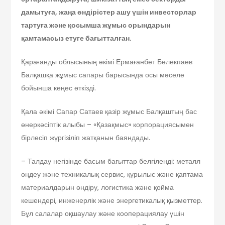
дамытуға, жаңа өндірістер ашу үшін инвесторлар
тартуға және қосымша жұмыс орындарын
қамтамасыз етуге бағытталған.
Қарағанды облысының әкімі Ермағанбет Бөлекпаев
Балқашқа жұмыс сапары барысында осы мәселе
бойынша кеңес өткізді.
Қала әкімі Сапар Сатаев қазір жұмыс Балқаштың бас
өнеркәсіптік алыбы – «Қазақмыс» корпорациясымен
бірлесіп жүргізіліп жатқанын баяндады.
– Талдау негізінде басым бағыттар белгіленді: металл
өңдеу және техникалық сервис, құрылыс және қаптама
материалдарын өндіру, логистика және қойма
кешендері, инженерлік және энергетикалық қызметтер.
Бұл салалар оқшаулау және кооперациялау үшін