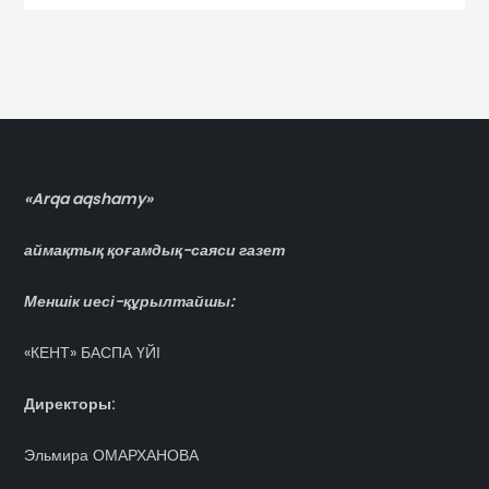
записям
«Arqa aqshamy»
аймақтық қоғамдық-саяси газет
Меншік иесі-құрылтайшы:
«КЕНТ» БАСПА ҮЙІ
Директоры:
Эльмира ОМАРХАНОВА