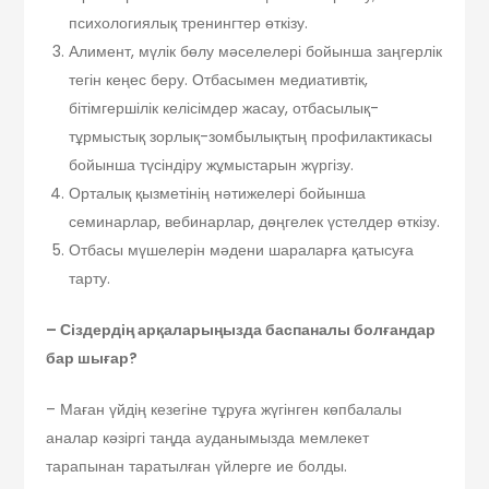
психологиялық тренингтер өткізу.
Алимент, мүлік бөлу мәселелері бойынша заңгерлік
тегін кеңес беру. Отбасымен медиативтік,
бітімгершілік келісімдер жасау, отбасылық-
тұрмыстық зорлық-зомбылықтың профилактикасы
бойынша түсіндіру жұмыстарын жүргізу.
Орталық қызметінің нәтижелері бойынша
семинарлар, вебинарлар, дөңгелек үстелдер өткізу.
Отбасы мүшелерін мәдени шараларға қатысуға
тарту.
– Сіздердің арқаларыңызда баспаналы болғандар
бар шығар?
– Маған үйдің кезегіне тұруға жүгінген көпбалалы
аналар кәзіргі таңда ауданымызда мемлекет
тарапынан таратылған үйлерге ие болды.