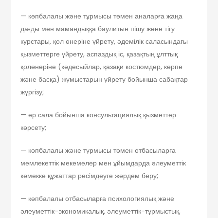
— көпбалалы және тұрмысы төмен аналарға жаңа
дағды мен мамандыққа баулитын пішу және тігу
курстары, қол өнеріне үйрету, әдемілік саласындағы
қызметтерге үйрету, аспаздық іс, қазақтың ұлттық
қолөнеріне (кәдесыйлар, қазақи костюмдер, көрпе
және басқа) жұмыстарын үйрету бойынша сабақтар
жүргізу;
— әр сала бойынша консультациялық қызметтер
көрсету;
— көпбалалы және тұрмысы төмен отбасыларға
мемлекеттік мекемелер мен ұйымдарда әлеуметтік
көмекке құжаттар ресімдеуге жәрдем беру;
— көпбалалы отбасыларға психологиялық және
әлеуметтік-экономикалық, әлеуметтік-тұрмыстық,