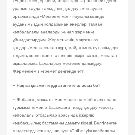
«Еңбек етсең ерінбей, тояды қарның тіленбей» деген
ұранмен аудан әкімдігінің қолдауымен аудан
орталығында «Мектепке жол» науқаны кезінде
ауданымыздың қолдарынан өнерлері тамған
көпбалалалы аналарды жинап жәрмеңке
ұйымдастырдым. Жәрменкенің мақсаты өз
қолдарымен жасалған құрт, май, қымыз, сүт өнімдерін,
тоқыма, көрпе және тәттілерін пісіріп сатып, жинаған
ақшаларына балаларын мектепке дайындау.
Жәрмеңкеміз керемет деңгейде өтті.
– Нақты қызметтерді атап өте аласыз ба?
– Жобаның мақсаты мен міндетіне көпбалалы және
тұрмысы төмен отбасыларға тиімді қолдау көрсету,
көпбалалы отбасылар арасында іскерлік,
көшбасшылық бастаманы дамыту кіреді. Белгіленген
міндеттерді кешенді шешуге «Talbesyk» көпбалалы