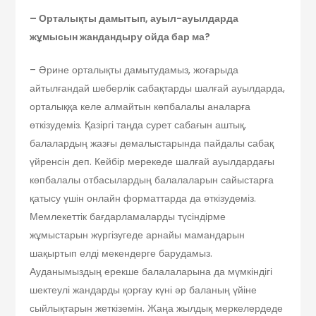
– Орталықты дамытып, ауыл-ауылдарда
жұмысын жандандыру ойда бар ма?
– Әрине орталықты дамытудамыз, жоғарыда
айтылғандай шеберлік сабақтарды шалғай ауылдарда,
орталыққа келе алмайтын көпбалалы аналарға
өткізудеміз. Қазіргі таңда сурет сабағын аштық,
балалардың жазғы демалыстарында пайдалы сабақ
үйренсін деп. Кейбір мерекеде шалғай ауылдардағы
көпбалалы отбасылардың балалаларын сайыстарға
қатысу үшін онлайн форматтарда да өткізудеміз.
Мемлекеттік бағдарламаларды түсіндірме
жұмыстарын жүргізугеде арнайы мамандарын
шақыртып елді мекендерге барудамыз.
Ауданымыздың ерекше балалаларына да мүмкіндігі
шектеулі жандарды қорғау күні әр баланың үйіне
сыйлықтарын жеткіземін. Жаңа жылдық меркелердеде