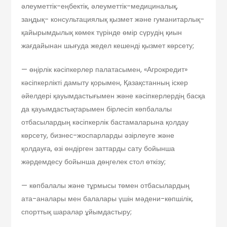
әлеуметтік-еңбектік, әлеуметтік-медициналық,
заңдық- консультациялық қызмет және гуманитарлық-
қайырымдылық көмек түрінде өмір сүрудің қиын
жағдайынан шығуда жедел кешенді қызмет көрсету;
— өңірлік кәсіпкерлер палатасымен, «Агрокредит»
кәсіпкерлікті дамыту қорымен, Қазақстанның іскер
әйелдері қауымдастығымен және кәсіпкерлердің басқа
да қауымдастықтарымен бірлесіп көпбалалы
отбасылардың кәсіпкерлік бастамаларына қолдау
көрсету, бизнес-жоспарларды әзірлеуге және
қолдауға, өзі өндірген заттарды сату бойынша
жәрдемдесу бойынша дөңгелек стол өткізу;
— көпбалалы және тұрмысы төмен отбасылардың
ата-аналары мен балалары үшін мәдени-көпшілік,
спорттық шаралар ұйымдастыру;