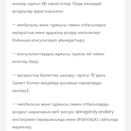
аналар одағы» ҚБ ықпал етеді. Онда мынадай
қолдаулар қарастырылған:
— көпбалалы және тұрмысы төмен отбасыларға
ақпараттық және құқықтық қолдау мәселелері
бойынша консультация ұйымдастыру;
— консультанттардың жұмысы туралы ай сайын
есептер беру;
— ақпараттық буклеттер шығару, тарату: 10 дана
(қажет болған жағдайда қосымша парақтарды
шығару);
— «көпбалалы және тұрмысы төмен отбасыларды
қолдау» шараларын веб-ресурс qaragandy.analary
инстаграмм парақшасында және shanraq.kz сайтында
жариялау;