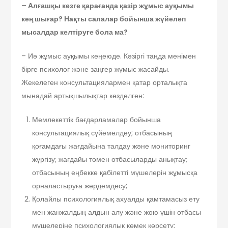
– Алғашқы кезге қарағанда қазір жұмыс ауқымы
кең шығар? Нақты салалар бойынша жүйелеп
мысалдар келтіруге бола ма?
– Иә жұмыс ауқымы кеңеюде. Кәзіргі таңда менімен
бірге психолог және заңгер жұмыс жасайды.
Жекелеген консультациялармен қатар орталықта
мынадай артықшылықтар көзделген:
Мемлекеттік бағдарламалар бойынша
консультациялық сүйемелдеу; отбасының
қоғамдағы жағдайына талдау және мониторинг
жүргізу; жағдайы төмен отбасыларды анықтау;
отбасының еңбекке қабілетті мүшелерін жұмысқа
орналастыруға жәрдемдесу;
Қолайлы психологиялық ахуалды қамтамасыз ету
мен жанжалдың алдын алу және жою үшін отбасы
мүшелеріне психологиялық көмек көрсету;