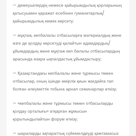
— демеушілердің немесе қайырымдылық қорларының
қатысуымен қаражат есебінен гуманитарлық/
қайырымдылық көмек көрсету;
— мұқтаж, көпбалалы отбасыларға материалдық және
өзге де қолдау көрсетуді қалайтын адамдардың/
ұйымдардың және мұқтаж көп балалы отбасылардың
арасында өзара ықпалдастық ұйымдастыру;
— Қазақстандағы көпбалалы және тұрмысы төмен
отбасылар, оның ішінде өмірлік қиын жағдайға тап
болған әлеуметтік тобына арнап семинарлар өткізу;
— «көпбалалы және тұрмысы төмен отбасыларды
қолдау орталығы» атқарған жұмысын
қорытындылайтын форум өткізу;
— шараларды ақпараттық сүйемелдеуді қамтамасыз