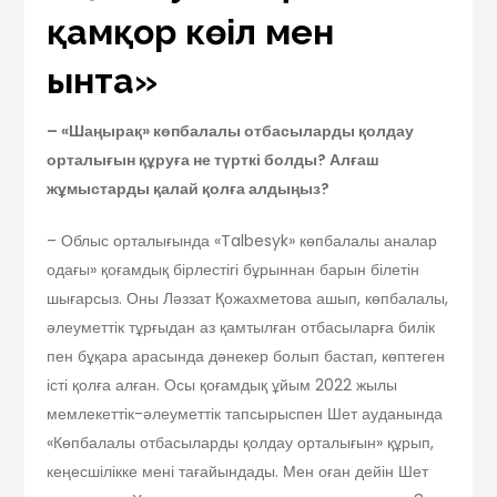
қамқор көңіл мен
ынта»
–
«Шаңырақ» көпбалалы отбасыларды қолдау
орталығын құруға не түрткі болды? Алғаш
жұмыстарды қалай қолға алдыңыз?
– Облыс орталығында «Talbesyk» көпбалалы аналар
одағы» қоғамдық бірлестігі бұрыннан барын білетін
шығарсыз. Оны Ләззат Қожахметова ашып, көпбалалы,
әлеуметтік тұрғыдан аз қамтылған отбасыларға билік
пен бұқара арасында дәнекер болып бастап, көптеген
істі қолға алған. Осы қоғамдық ұйым 2022 жылы
мемлекеттік-әлеуметтік тапсырыспен Шет ауданында
«Көпбалалы отбасыларды қолдау орталығын» құрып,
кеңесшілікке мені тағайындады. Мен оған дейін Шет