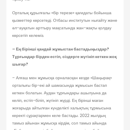
Орталық құрылғалы «бір терезе» қағидаты бойынша
қызметтер көрсетеді. Отбасы институтын нығайту және
әл-ауқатын арттыру мақсатында жан-жақты қолдау
көрсетіп келеміз.
– Ең бірінші қандай жұмыстан бастадыңыздар?
Тұрғындар бірден естіп, сіздерге жүгініп кеткен жоқ
шығар?
– Алғаш мен жұмысқа орналасқан кезде «Шаңырақ»
орталығы бір-екі ай шамасында жұмысын бастап
кеткен болатын. Аудан тұрғындары ашылуына да
келіп, естіп-біліп, жүгініп жүрді. Ең бірінші маған
жоғарыда айтылған күнделікті халықтың тұрмысына
керекті сұрақтармен келе бастады. 2022 жылдың
тамыз айынан жұмысқа кірдім, сол тамыз айында