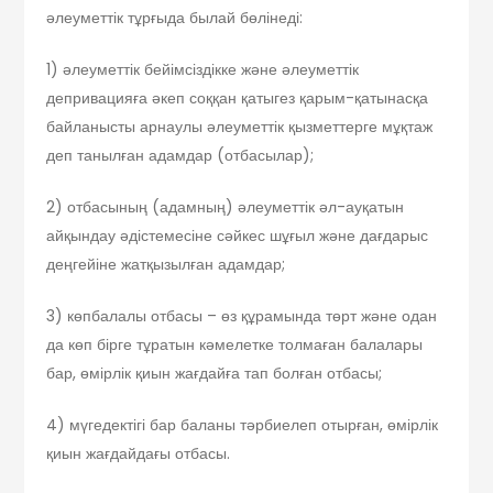
әлеуметтік тұрғыда былай бөлінеді:
1) әлеуметтік бейімсіздікке және әлеуметтік
депривацияға әкеп соққан қатыгез қарым-қатынасқа
байланысты арнаулы әлеуметтік қызметтерге мұқтаж
деп танылған адамдар (отбасылар);
2) отбасының (адамның) әлеуметтік әл-ауқатын
айқындау әдістемесіне сәйкес шұғыл және дағдарыс
деңгейіне жатқызылған адамдар;
3) көпбалалы отбасы – өз құрамында төрт және одан
да көп бірге тұратын кәмелетке толмаған балалары
бар, өмірлік қиын жағдайға тап болған отбасы;
4) мүгедектігі бар баланы тәрбиелеп отырған, өмірлік
қиын жағдайдағы отбасы.