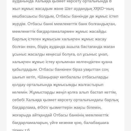
ауданында Халыққа қызмет көрсету орталығында 8
жыл жұмыс жасадым және Шет аудандық ХҚКО-ның
көшбасшысы болдым, Отбасы банкінде де жұмыс істеп
жүрдім. Отбасы банкі мемлекеттік банк болғандықтан,
мемлекеттік бағдарламалармен жұмыс жасайды.
Барлық істеген жұмысым халықпен жұмыс жасау
болған екен, біздің ауданда ашыла бастағанда маған
ұсыныс жасалды кеңесші болуға, ол ұсыныс ұнап,
халықпен жұмыс істеу қолымнан келгендіктен қуана
қабылдадым. Отбасы банкінен біраз уақыттан соң
шығып кетіп, «Шаңырақ» көпбалалы отбасыларды
қолдау орталығында жұмысымды жалғастырып
келемін. Жұмыстарды жеңіл қолға алып бастап кеттім,
себебі Халыққа қызмет көрсету орталығындағы барлық
бағдарлама, eGov қызметтерін жақсы білемін,
жоғарыда айтқандай Отбасы банкінің мемлекеттік
бағдарламаларын, үйге кезекке қою, балабақшаға
тіркеу т.б.