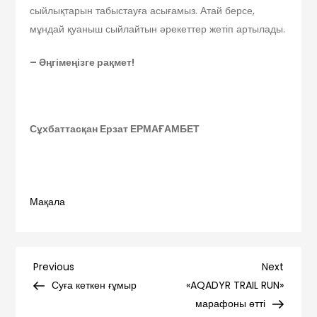
сыйлықтарын табыстауға асығамыз. Атай берсе,
мұндай қуаныш сыйлайтын әрекеттер жетіп артылады.
– Әңгімеңізге рақмет!
Сұхбаттасқан Ерзат ЕРМАҒАМБЕТ
Мақала
Навигация
Previous
Next
Previous
Next
Post
Post
Суға кеткен ғұмыр
«AQADYR TRAIL RUN»
по
марафоны өтті