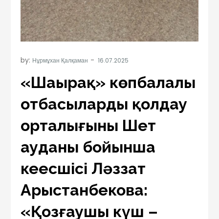
by:
Нұрмұхан Қалқаман
«Шаңырақ» көпбалалы
отбасыларды қолдау
орталығының Шет
ауданы бойынша
кеңесшісі Ләззат
Арыстанбекова:
«Қозғаушы күш –