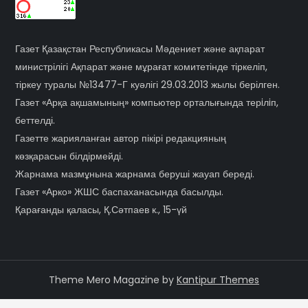
Газет Қазақстан Республикасы Мәдениет және ақпарат
министрілігі Ақпарат және мұрағат комитетінде тіркеліп,
тіркеу туралы №13477-Г куәлігі 29.03.2013 жылы берілген.
Газет «Арқа ақшамының» компьютер орталығында терiлiп,
беттелді.
Газетте жарияланған автор пікірі редакцияның
көзқарасын білдірмейді.
Жарнама мазмұнына жарнама беруші жауап береді.
Газет «Арко» ЖШС баспаханасында басылды.
Қарағанды қаласы, Қ.Сәтпаев к., 15-үй
Theme Mero Magazine by
Kantipur Themes