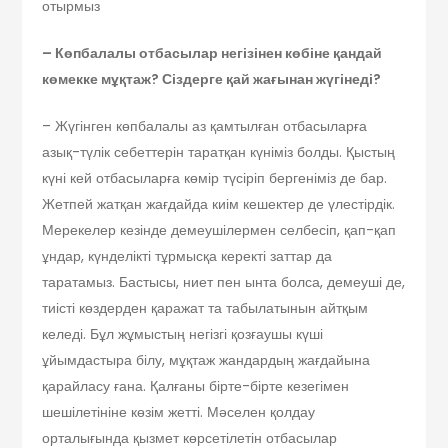
отырмыз
– Көпбалалы отбасылар негізінен көбіне қандай
көмекке мұқтаж? Сіздерге қай жағынан жүгінеді?
– Жүгінген көпбалалы аз қамтылған отбасыларға
азық-түлік себеттерін таратқан күніміз болды. Қыстың
күні кей отбасыларға көмір түсіріп бергеніміз де бар.
Жетпей жатқан жағдайда киім кешектер де үлестірдік.
Мерекелер кезінде демеушілермен селбесіп, қап-қап
ұндар, күнделікті тұрмысқа керекті заттар да
таратамыз. Бастысы, ниет пен ынта болса, демеуші де,
тиісті көздерден қаражат та табылатынын айтқым
келеді. Бұл жұмыстың негізгі қозғаушы күші
ұйымдастыра білу, мұқтаж жандардың жағдайына
қарайласу ғана. Қалғаны бірте-бірте кезегімен
шешілетініне көзім жетті. Мәселен қолдау
орталығында қызмет көрсетілетін отбасылар