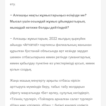
ету.
– Алғашқы нақты жұмыстарыңыз есіңізде ме?
Мысал үшін осындай жұмыс ұйымдастырып,
мынадай нәтиже болды дейтіндей?
– Алғашқы жұмыстарым, 2022 жылдың қыркүйек
айында «Amanat» партиясы филиалының жанынан
құрылған Қостанай облысында өрт кезінде зардап
шеккен отбасыларына көмек ретінде гуманитарлық
көмек қабылдау пунктіне өз үлестерімізді қосып, көмек
қолын создық.
Жаңа машық меңгерту арқылы отбасы кірісін
арттыруға мүмкіндік беру, табыс табу жолдарын
үйрету мақсатында «Бет әрлеу, сұлулық негіздіері»,
«Тігіннің түрлері», «Тойларға арналған салат түрлері»
«Шаш қию үлгілері», «Шаш – бүгінгі күндері үздіксіз