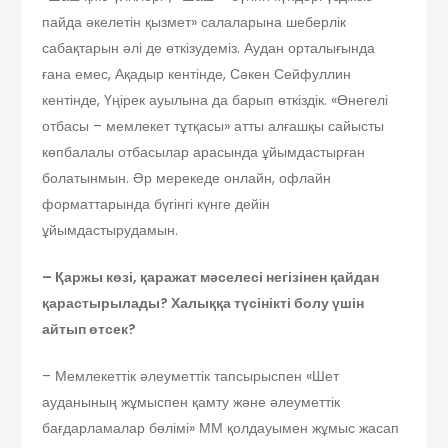
пайда әкелетін қызмет» салаларына шеберлік
сабақтарын әлі де өткізудеміз. Аудан орталығында
ғана емес, Ақадыр кентінде, Сәкен Сейфуллин
кентінде, Үңірек ауылына да барып өткіздік. «Өнегелі
отбасы – мемлекет тұтқасы» атты алғашқы сайысты
көпбалалы отбасылар арасында ұйымдастырған
болатынмын. Әр мерекеде онлайн, офлайн
форматтарында бүгінгі күнге дейін
ұйымдастырудамын.
– Қаржы көзі, қаражат мәселесі негізінен қайдан
қарастырылады? Халыққа түсінікті болу үшін
айтып өтсек?
– Мемлекеттік әлеуметтік тапсырыспен «Шет
ауданының жұмыспен қамту және әлеуметтік
бағдарламалар бөлімі» ММ қолдауымен жұмыс жасап