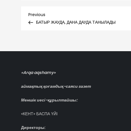
Навигация
Previous
Previous
Post
БАТЫР ЖАУДА, ДАНА ДАУДА ТАНЫЛАДЫ
по
записям
«Arqa aqshamy»
аймақтық қоғамдық-саяси газет
Меншік иесі-құрылтайшы:
«КЕНТ» БАСПА ҮЙІ
Директоры: