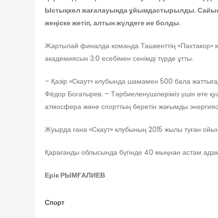
Ыстықкөл жағалауында ұйымдастырылды. Сайысқа 
жеңіске жетіп, алтын жүлдеге ие болды.
Жартылай финалда команда Ташкенттің «Пахтакор» 
академиясын 3:0 есебімен сенімді түрде ұтты.
– Қазір «Скаут» клубында шамамен 500 бала жаттыға
Фёдор Богатырев. – Тәрбиеленушілеріміз үшін өте қуа
атмосфера және спорттың беретін жағымды энергиясы.
Жуырда ғана «Скаут» клубының 2015 жылы туған ойы
Қарағанды облысында бүгінде 40 мыңнан астам адам
Ерік РЫМҒАЛИЕВ
Спорт