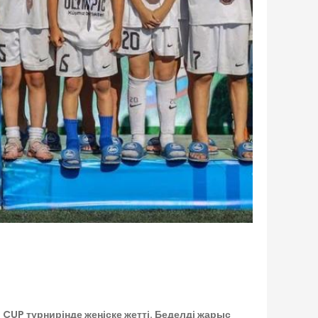
UP турнирінде жеңіске жетті. Беделді жарыс