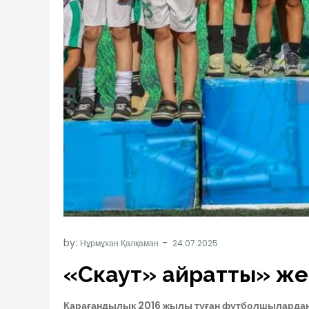
by:
Нұрмұхан Қалқаман
«Скаут» Қайратты» же
Қарағандылық 2016 жылы туған футболшылардан қ