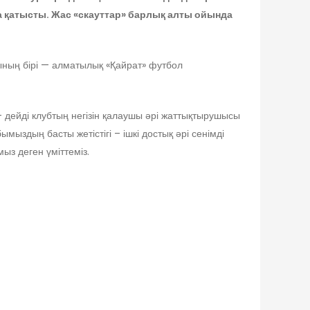
 қатысты. Жас «скауттар» барлық алты ойында
ның бірі — алматылық «Қайрат» футбол
 дейді клубтың негізін қалаушы әрі жаттықтырушысы
ыздың басты жетістігі – ішкі достық әрі сенімді
ыз деген үміттеміз.