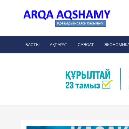
Skip
to
content
Arq
аймақт
БАСТЫ
АҚПАРАТ
САЯСАТ
ЭКОНОМИК