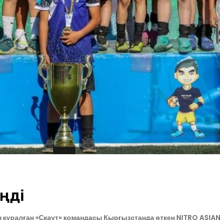
ңді
ұралған «Скаут» командасы Қырғызстанда өткен NITRO ASIAN C