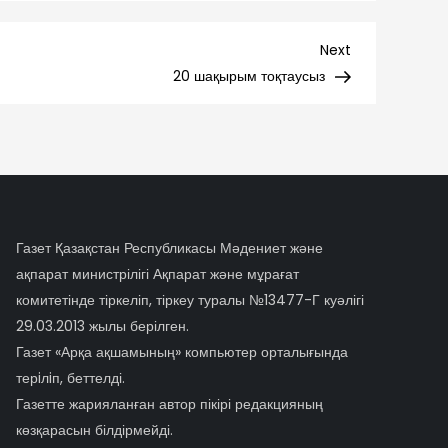
Next
Next
Post
20 шақырым тоқтаусыз
Газет Қазақстан Республикасы Мәдениет және
ақпарат министрілігі Ақпарат және мұрағат
комитетінде тіркеліп, тіркеу туралы №13477-Г куәлігі
29.03.2013 жылы берілген.
Газет «Арқа ақшамының» компьютер орталығында
терiлiп, беттелді.
Газетте жарияланған автор пікірі редакцияның
көзқарасын білдірмейді.