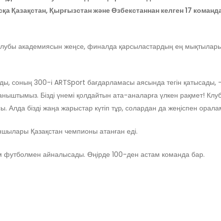
Қазақстан, Қырғызстан және Өзбекстаннан келген 17 команда
клубы академиясын жеңсе, финалда қарсыластардың ең мықтылары
ды, соның 300-і ARTSport бағдарламасы аясында тегін қатысады, –
ныштымыз. Бізді үнемі қолдайтын ата-аналарға үлкен рақмет! Клубым
 Алда бізді жаңа жарыстар күтіп тұр, солардан да жеңіспен оралам
ншылары Қазақстан чемпионы атанған еді.
 футболмен айналысады. Өңірде 100-ден астам команда бар.