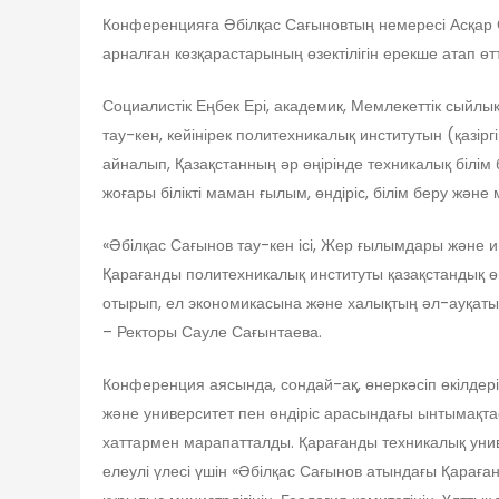
Конференцияға Әбілқас Сағыновтың немересі Асқар Са
арналған көзқарастарының өзектілігін ерекше атап өтт
Социалистік Еңбек Ері, академик, Мемлекеттік сыйл
тау-кен, кейінірек политехникалық институтын (қазі
айналып, Қазақстанның әр өңірінде техникалық білі
жоғары білікті маман ғылым, өндіріс, білім беру жән
«Әбілқас Сағынов тау-кен ісі, Жер ғылымдары және ин
Қарағанды политехникалық институты қазақстандық ө
отырып, ел экономикасына және халықтың әл-ауқатын
– Ректоры Сауле Сағынтаева.
Конференция аясында, сондай-ақ, өнеркәсіп өкілдері
және университет пен өндіріс арасындағы ынтымақта
хаттармен марапатталды. Қарағанды техникалық униве
елеулі үлесі үшін «Әбілқас Сағынов атындағы Қараға