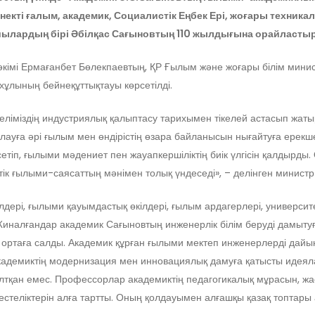
рнекті ғалым, академик,
Социалист
ік Еңбек Ері, жоғары техни
аушылардың бірі Әбілқас Сағыновтың 110 жылдығына орайласты
і Ермағанбет Бөлекпаевтың, ҚР Ғылым және жоғары білім министрі
ұлының бейнеқұттықтауы көрсетілді.
ліміздің индустриялық қалыптасу тарихымен тікелей астасып жатыр
лауға әрі ғылым мен өндірістің өзара байланысын нығайтуға ерекше 
тіп, ғылыми мәдениет пен жауапкершіліктің биік үлгісін қалдырды.
ттік ғылыми-саясаттың мәнімен толық үндеседі», – делінген министр
лдері, ғылыми қауымдастық өкілдері, ғылым ардагерлері, университет
Жиналғандар академик Сағыновтың инженерлік білім беруді дамыту
ін ортаға салды. Академик құрған ғылыми мектеп инженерлерді да
Академиктің модернизация мен инновациялық дамуға қатысты идеяла
алтқан емес. Профессорлар академиктің педагогикалық мұрасын, ж
естеліктерін алға тартты. Оның қолдауымен алғашқы қазақ топтары