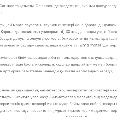
ғынов та қатысты. Ол өз сөзінде академиктің ғылыми дәстүрлердің
і.
ықтың екі мәрте лауреаты, тау-кен инженері және Қарағанды қалас
ргі Қарағанды техникалық университеті) 30 жылдан астам уақыт ба
м берудің дамуына елеулі үлес қосты. Университеттің 72 жылдық т
е мемлекеттік басқару салаларында еңбек етіп, аlma mater-дің мәрт
женерлік білім саласындағы бүгінгі ғалымдар мен оқытушылардың же
неркәсіп үшін басты инженерлік кадрлар даярлайтын мектеп болып 
 арттыруға бағытталған маңызды қызметін жалғастырып келеді», – 
, ғылыми қауымдастық қызметкерлері, университет серіктестері мен
стықты нығайтуға үлес қосқан қызметкерлер мерейтойлық медальда
рситетінің қызметкерлері ұзақ жылдар бойғы адал еңбегі, жоғары 
нды техникалық университетінің құрметті қызметкері» медалімен м