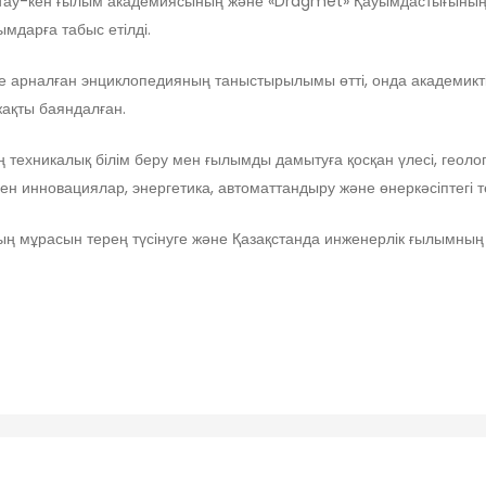
тық тау-кен ғылым академиясының және «Dragmet» Қауымдастығыны
мдарға табыс етілді.
е арналған энциклопедияның таныстырылымы өтті, онда академикті
ақты баяндалған.
техникалық білім беру мен ғылымды дамытуға қосқан үлесі, геоло
 мен инновациялар, энергетика, автоматтандыру және өнеркәсіптег
ң мұрасын терең түсінуге және Қазақстанда инженерлік ғылымның 