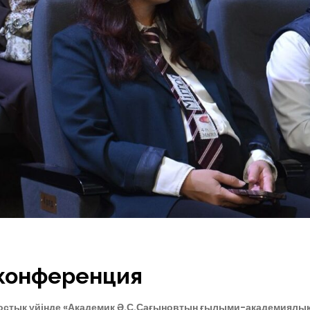
 конференция
остық үйінде «Академик Ә.С.Сағыновтың ғылыми-академиялы