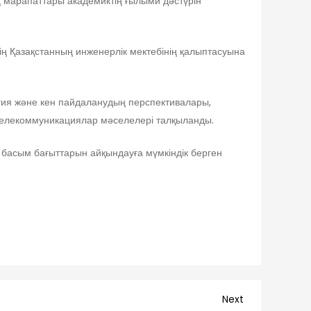
ң марапаттары академиктің ғылыми дәстүрін
ң Қазақстанның инженерлік мектебінің қалыптасуына
гия және кен пайдаланудың перспективалары,
і телекоммуникациялар мәселелері талқыланды.
басым бағыттарын айқындауға мүмкіндік берген
Next
Next