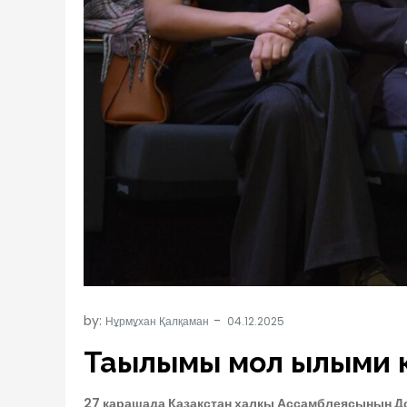
by:
Нұрмұхан Қалқаман
Тағылымы мол ғылыми
27 қарашада Қазақстан халқы Ассамблеясының Д