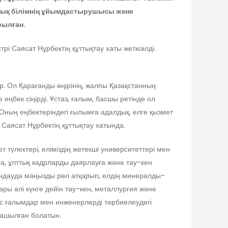
калық білімнің ұйымдастырушысы және
рылған.
 Саясат Нұрбектің құттықтау хаты жеткізілді.
. Ол Қарағанды өңірінің, жалпы Қазақстанның
еңбек сіңірді. Ұстаз, ғалым, басшы ретінде ол
 Оның еңбектеріндегі ғылымға адалдық, елге қызмет
 Саясат Нұрбектің құттықтау хатында.
 түлектері, еліміздің жетекші университеттері мен
ға, ұлттық кадрларды даярлауға және тау-кен
йындауда маңызды рөл атқарып, елдің минералды-
ры әлі күнге дейін тау-кен, металлургия және
ас ғалымдар мен инженерлерді тәрбиелеудегі
 ашылған болатын.