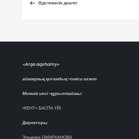
Post
Әдістемелік диалог
по
записям
«Arqa aqshamy»
аймақтық қоғамдық-саяси газет
Меншік иесі-құрылтайшы:
«КЕНТ» БАСПА ҮЙІ
Директоры:
Эльмира ОМАРХАНОВА