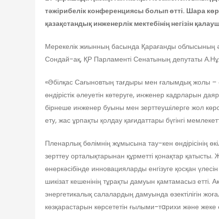
тәжірибелік конференциясы
болып
өтті. Шара кө
қазақстандық инженерлік мектебінің негізін қал
Мерекелік жиынның басында Қарағанды облысының әкім
Сондай-ақ, ҚР Парламенті Сенатының депутаты А.Нұх
«Әбілқас Сағыновтың тағдыры мен ғалымдық жолы – е
өндірістік әлеуетін көтеруге, инженер кадрларын даяр
бірнеше инженер буыны мен зерттеушілерге жол көрсе
ету, жас ұрпақты қолдау қағидаттары бүгінгі мемлеке
Пленарлық бөлімнің жұмысына тау-кен өндірісінің өкі
зерттеу орталықтарынан құрметті қонақтар қатысты. 
өнеркәсібінде инновацияларды енгізуге қосқан үлес
шикізат кешенінің тұрақты дамуын қамтамасыз етті. 
энергетикалық салалардың дамуында өзектілігін жоғ
көзқарастарын көрсететін ғылыми-тaрихи және жеке 