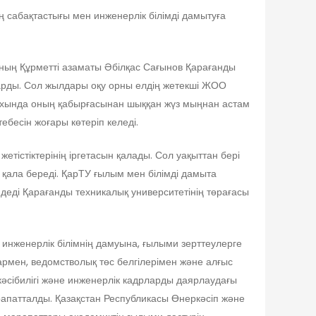
 сабақтастығы мен инженерлік білімді дамытуға
ының Құрметті азаматы Әбілқас Сағынов Қарағанды
сқарды. Сол жылдары оқу орны елдің жетекші ЖОО
арихында оның қабырғасынан шыққан жүз мыңнан астам
ебесін жоғары көтеріп келеді.
тістіктерінің іргетасын қалады. Сол уақыттан бері
қала береді. ҚарТУ ғылым мен білімді дамыта
деді Қарағанды техникалық университетінің төрағасы
 инженерлік білімнің дамуына, ғылыми зерттеулерге
рмен, ведомстволық төс белгілерімен және алғыс
кәсібилігі және инженерлік кадрларды даярлаудағы
арапатталды. Қазақстан Республикасы Өнеркәсіп және