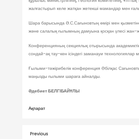
құрылыс министрлігінің, Геология комитетінің, Ұлт
жалғастырып келе жатқан жетекші мамандар мен ғалы
Шара барысында Ә.С.Сағыновтың өмірі мен қызметін
және салалық ғылымның дамуына қосқан үлесі жан-ж
Конференцияның секциялық отырысында академиктің 
сондай-ақ тау-кен ісіндегі заманауи технологиялар
Ғылыми-тәжірибелік конференция Әбілқас Сағыновты
маңызды ғылыми шараға айналды.
Әдебиет БЕЛГІБАЙҰЛЫ
Ақпарат
Навигация
Previous
Previous