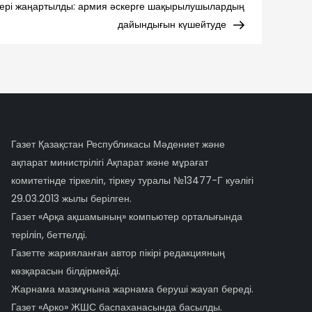
Post
ері жаңартылды: армия әскерге шақырылушылардың
дайындығын күшейтуде
Газет Қазақстан Республикасы Мәдениет және
ақпарат министрілігі Ақпарат және мұрағат
комитетінде тіркеліп, тіркеу туралы №13477-Г куәлігі
29.03.2013 жылы берілген.
Газет «Арқа ақшамының» компьютер орталығында
терiлiп, беттелді.
Газетте жарияланған автор пікірі редакцияның
көзқарасын білдірмейді.
Жарнама мазмұнына жарнама беруші жауап береді.
Газет «Арко» ЖШС баспаханасында басылды.