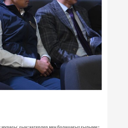
қ мұрасы: сын-қатерлер мен болашағы» ғылыми-