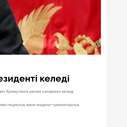
езиденті келеді
ч Қазақстанға ресми сапармен келеді
 инвестициялық және мәдени-гуманитарлық