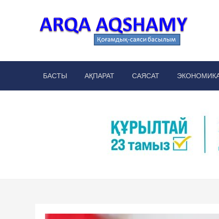
Skip
to
content
Arq
аймақт
БАСТЫ
АҚПАРАТ
САЯСАТ
ЭКОНОМИК