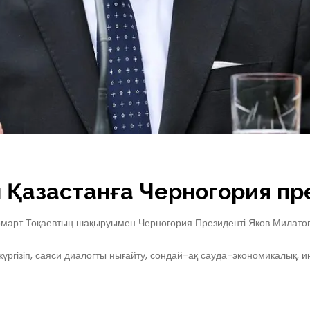
 Қазақстанға Черногория пр
арт Тоқаевтың шақыруымен Черногория Президенті Яков Милатови
жүргізіп, саяси диалогты нығайту, сондай-ақ сауда-экономикалық,