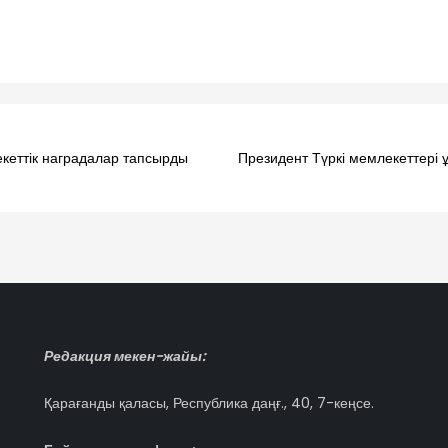
екеттік наградалар тапсырды
Президент Түркі мемлекеттері
Редакция мекен-жайы:
Қарағанды қаласы, Республика даңғ., 40, 7-кеңсе.