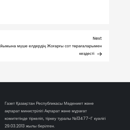
Next
Next
Post
 ұйымына мүше елдердің Жоғарғы сот төрағаларымен
кездесті
Газет Қазақстан Республикасы Мәдениет және
ақпарат министрілігі Ақпарат және мұрағат
комитетінде тіркеліп, тіркеу туралы №13477-Г куәлігі
29.03.2013 жылы берілген.