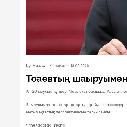
by:
Нұрмұхан Қалқаман
Тоқаевтың шақыруымен
18-20 маусым күндері Мемлекет басшысы Қасым-Жом
19 маусымда тараптар жоғары деңгейде келіссөздер 
ынтымақтастық перспективасын талқылайды.
t.me/aqorda_resmi