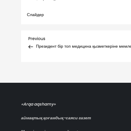
Слайдер
Навигация
Previous
Previous
Post
Президент бір топ медицина қызметкеріне мемл
по
записям
«Arqa aqshamy»
аймақтық қоғамдық-саяси газет