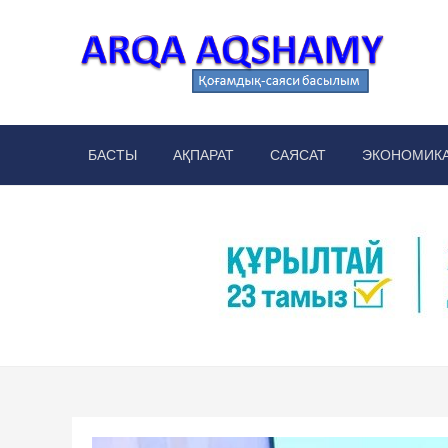
Skip
to
content
Arq
аймақт
БАСТЫ
АҚПАРАТ
САЯСАТ
ЭКОНОМИК