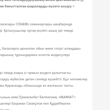
уіне бағытталған шараларды жүзеге асыру –
ғалары OSIskills семинарлары шеңберінде
. Қатысушылар ортақ мүлікті ашық әрі тиімді
к, балаларға арналған ойын және спорт алаңдары
ттарының тұрғындармен есептік кездесулері
 тиімді өзара іс-қимыл моделі қалыптасты.
сқару жүйесіне деген сенімді күшейтті. Бұл нәтижелер
тама Қарағанды облысында өз жалғасын тапты.
ының әкімі Ермағанбет Бөлекпаев, «AMANAT»
шелері Бауржан Смағұлов пен Құдайберген
атысты.