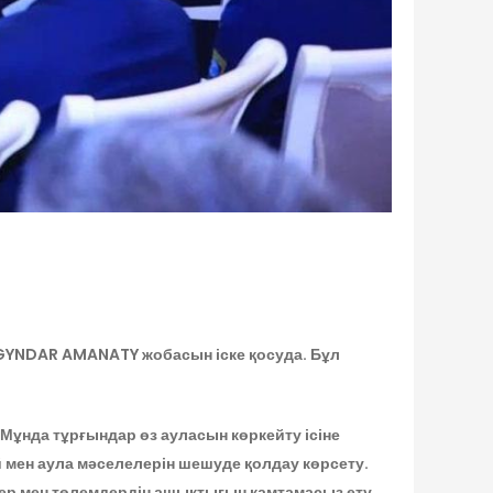
RGYNDAR AMANATY жобасын іске қосуда. Бұл
Мұнда тұрғындар өз ауласын көркейту ісіне
й мен аула мәселелерін шешуде қолдау көрсету.
мдер мен төлемдердің ашықтығын қамтамасыз ету,