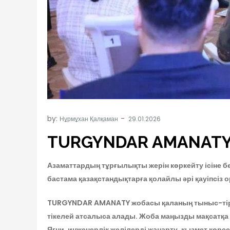
by:
Нұрмұхан Қалқаман
TURGYNDAR AMANATY 
Азаматтардың тұрғылықты жерін көркейту ісіне 
бастама қазақстандықтарға қолайлы әрі қауіпсіз 
TURGYNDAR AMANATY жобасы қаланың тыныс-тіршілі
тікелей атсалыса алады. Жоба маңызды мақсатқа н
Яғни, инженерлік желілерді жаңарту, қызмет көрс