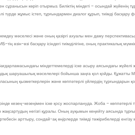
ен сұранысын көріп отырмыз. Биліктің міндеті – осындай жүйенің тұ
йелі түрде жұмыс істеп, тұрғындармен диалог құрып, тиімді басқару 
деу мәселесі және оның қазіргі ахуалы мен даму перспективасы,
МИБ-тің өзін-өзі басқару ісіндегі тиімділігіне, оның практикалық мү
ағдарламасындағы міндеттемелерді іске асыру аясындағы жүйелі 
ық шаруашылық мәселелері бойынша заңға қол қойды. Құжатты М
ласының қызметкерлерін және көппәтерлі үйлердің тұрғындарын қол
е кезең-кезеңімен іске қосу жоспарлануда. Жоба – көппәтерлі тұ
жақсартудың негізгі құралы. Оның ауқымын кеңейту аясында тұрғ
тебесін арттыру, сондай-ақ өңірлерде тиімді тәжірибелерді енгіз