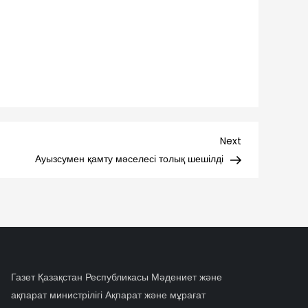
Next
Next
Post
Ауызсумен қамту мәселесі толық шешілді
Газет Қазақстан Республикасы Мәдениет және
ақпарат министрілігі Ақпарат және мұрағат