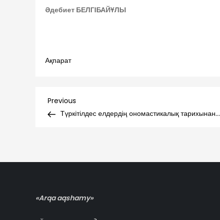
Әдебиет БЕЛГІБАЙҰЛЫ
Ақпарат
Навигация
Previous
Previous
Post
Түркітілдес елдердің ономастикалық тарихынан…
по
записям
«Arqa aqshamy»