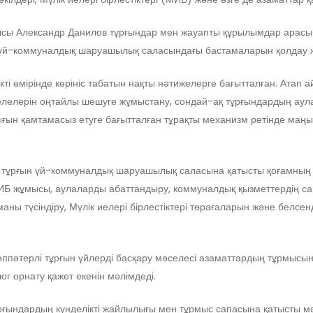
ы Александр Данилов тұрғындар мен жауапты құрылымдар арасынд
 үй-коммуналдық шаруашылық саласындағы бастамаларын қолдау жоба
өмірінде көрініс табатын нақты нәтижелерге бағытталған. Атап ай
 мәселелерін оңтайлы шешуге жұмыстану, сондай-ақ тұрғындардың 
ын қамтамасыз етуге бағытталған тұрақты механизм ретінде маңыз
рғын үй-коммуналдық шаруашылық саласына қатысты қоғамның ж
Б жұмысы, аулаларды абаттандыру, коммуналдық қызметтердің сап
маны түсіндіру, Мүлік иелері бірлестіктері төрағаларын және белсен
пәтерлі тұрғын үйлерді басқару мәселесі азаматтардың тұрмысын қо
ог орнату қажет екенін мәлімдеді.
рғындардың күнделікті жайлылығы мен тұрмыс сапасына қатысты мәс