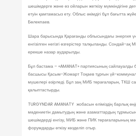
шешімдерге және өз ойларын жеткізу мүмкіндігіне дег
етуін қамтамасыз ету. Облыс әкімдігі бұл бағытта жү
Бөлекпаев.
Шара барысында Қарағанды облысындағы энергия үнем
енгізілген негізгі өзгерістер талқыланды. Сондай-ақ 
ерекше назар аударылды.
Бұл бастама – «AMANAT» партиясының сайлауалды б
басшысы Қасым-Жомарт Тоқаев тұрғын үй-коммуналд
мүшелері әзірледі. Бұл заң МИБ төрағаларын, ТКШ са
қалыптастырды.
TURGYNDAR AMANATY жобасын еліміздің барлық өңірінд
мәдениетін дамытудың және азаматтардың тұрмысын 
шешімдерді енгізу, МИБ және ПИК төрағаларының мәр
форумдарды өткізу көзделіп отыр.