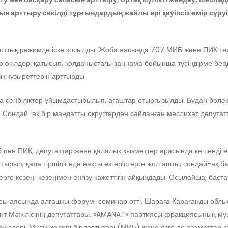
ын арттыру секілді тұрғындардың жайлы әрі қауіпсіз өмір сүр
ық режимде іске қосылды. Жоба аясында 707 МИБ және ПИК төра
 өкілдері қатысып, қолданыстағы заңнама бойынша түсіндірме берді
қ құзыреттерін арттырды.
а сенбіліктер ұйымдастырылып, ағаштар отырғызылды. Бұдан бөле
ді. Сондай-ақ бір мандатты округтерден сайланған мәслихат депута
пен ПИК, депутаттар және қалалық қызметтер арасында кешенді әрі
ырып, қала тіршілігінде нақты өзгерістерге жол ашты, сондай-ақ ба
лерге кезең-кезеңімен енгізу қажеттігін айқындады. Осылайша, бас
 аясында алғашқы форум-семинар өтті. Шараға Қарағанды облыс
т Мәжілісінің депутаттары, «AMANAT» партиясы фракциясының мү
кілдері, Мүлік иелері бірлестіктері (МИБ) және өзге де азаматтар қ