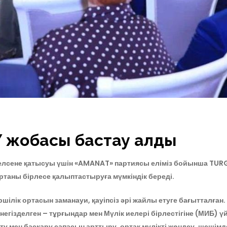
жобасы бастау алды
белсене қатысуы үшін «AMANAT» партиясы еліміз бойынша TU
ортаны бірлесе қалыптастыруға мүмкіндік береді.
к ортасын заманауи, қауіпсіз әрі жайлы етуге бағытталған. 
егізделген – тұрғындар мен Мүлік иелері бірлестігіне (МИБ) ү
ету мен басқару сапасын арттыру, ортақ мүлікті жөндеу, шеші