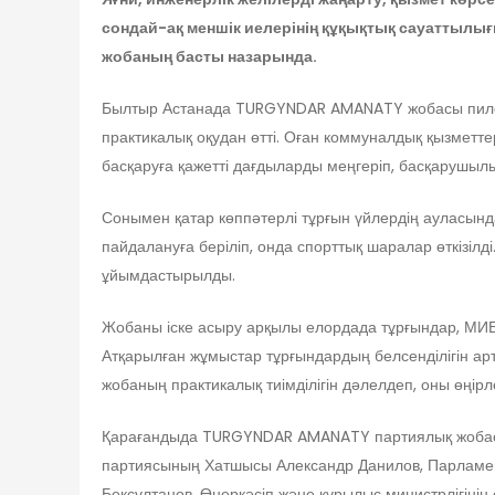
сондай-ақ меншік иелерінің құқықтық сауаттылығ
жобаның басты назарында.
Былтыр Астанада TURGYNDAR AMANATY жобасы пилотт
практикалық оқудан өтті. Оған коммуналдық қызметтер
басқаруға қажетті дағдыларды меңгеріп, басқарушылы
Сонымен қатар көппәтерлі тұрғын үйлердің ауласынд
пайдалануға беріліп, онда спорттық шаралар өткізіл
ұйымдастырылды.
Жобаны іске асыру арқылы елордада тұрғындар, МИБ 
Атқарылған жұмыстар тұрғындардың белсенділігін артт
жобаның практикалық тиімділігін дәлелдеп, оны өңір
Қарағандыда TURGYNDAR AMANATY партиялық жобасы
партиясының Хатшысы Александр Данилов, Парламен
Бексұлтанов, Өнеркәсіп және құрылыс министрлігінің ө