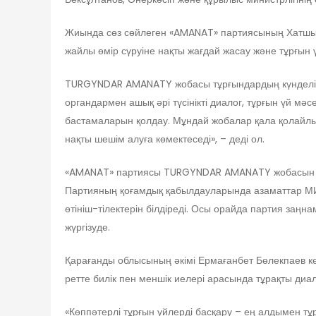
Жиында сөз сөйлеген «AMANAT» партиясының Хатшыс
жайлы өмір сүруіне нақты жағдай жасау және тұрғын
TURGYNDAR AMANATY жобасы тұрғындардың күнделікті 
органдармен ашық әрі түсінікті диалог, тұрғын үй
бастамаларын қолдау. Мұндай жобалар қала қолайлығ
нақты шешім алуға көмектеседі», – деді ол.
«AMANAT» партиясы TURGYNDAR AMANATY жобасын тұ
Партияның қоғамдық қабылдауларында азаматтар МИ
өтініш-тілектерін білдіреді. Осы орайда партия заңна
жүргізуде.
Қарағанды облысының әкімі Ермағанбет Бөлекпаев көп
ретте билік пен меншік иелері арасында тұрақты диал
«Көппәтерлі тұрғын үйлерді басқару – ең алдымен тұ