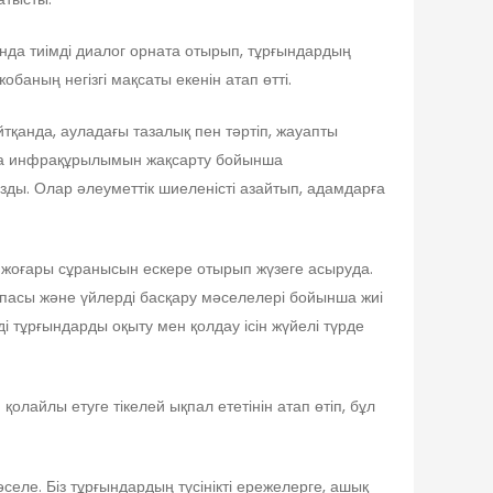
а тиімді диалог орната отырып, тұрғындардың
ның негізгі мақсаты екенін атап өтті.
тқанда, ауладағы тазалық пен тәртіп, жауапты
аула инфрақұрылымын жақсарту бойынша
ды. Олар әлеуметтік шиеленісті азайтып, адамдарға
оғары сұранысын ескере отырып жүзеге асыруда.
асы және үйлерді басқару мәселелері бойынша жиі
ді тұрғындарды оқыту мен қолдау ісін жүйелі түрде
лайлы етуге тікелей ықпал ететінін атап өтіп, бұл
еле. Біз тұрғындардың түсінікті ережелерге, ашық