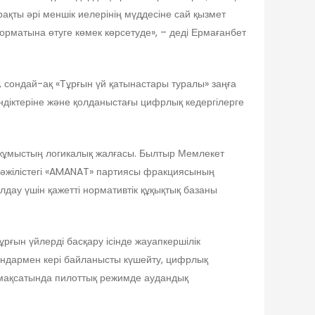
рақты әрі меншік иелерінің мүддесіне сай қызмет
форматына өтуге көмек көрсетуде», – деді Ермағанбет
 сондай-ақ «Тұрғын үй қатынастары туралы» заңға
мкіндіктеріне және қолданыстағы цифрлық кедергілерге
жұмыстың логикалық жалғасы. Былтыр Мемлекет
әжілістегі «AMANAT» партиясы фракциясының
дау үшін қажетті нормативтік құқықтық базаны
рғын үйлерді басқару ісінде жауапкершілік
ындармен кері байланысты күшейту, цифрлық
у мақсатында пилоттық режимде аудандық