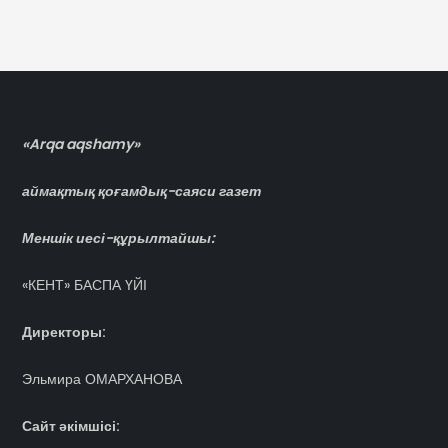
«Arqa aqshamy»
аймақтық қоғамдық-саяси газет
Меншік иесі-құрылтайшы:
«КЕНТ» БАСПА ҮЙІ
Директоры:
Эльмира ОМАРХАНОВА
Сайт әкімшісі: