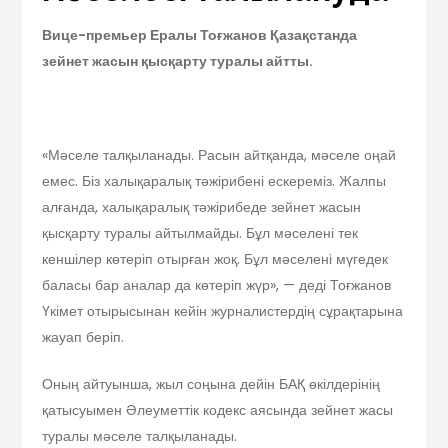
Вице-премьер Ералы Тоғжанов Қазақстанда
зейнет жасын қысқарту туралы айтты.
«Мәселе талқыланады. Расын айтқанда, мәселе оңай
емес. Біз халықаралық тәжірибені ескереміз. Жалпы
алғанда, халықаралық тәжірибеде зейнет жасын
қысқарту туралы айтылмайды. Бұл мәселені тек
кеншілер көтеріп отырған жоқ. Бұл мәселені мүгедек
баласы бар аналар да көтеріп жүр», — деді Тоғжанов
Үкімет отырысынан кейін журналистердің сұрақтарына
жауап беріп.
Оның айтуынша, жыл соңына дейін БАҚ өкілдерінің
қатысуымен Әлеуметтік кодекс аясында зейнет жасы
туралы мәселе талқыланады.