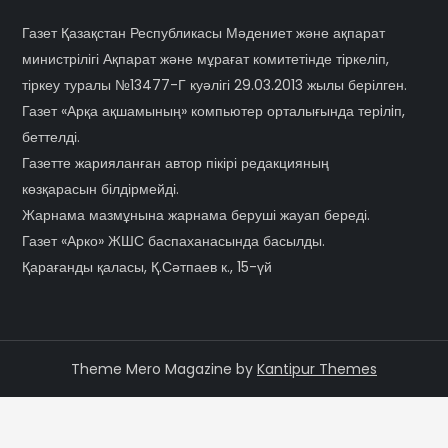
Газет Қазақстан Республикасы Мәдениет және ақпарат
министрілігі Ақпарат және мұрағат комитетінде тіркеліп,
тіркеу туралы №13477-Г куәлігі 29.03.2013 жылы берілген.
Газет «Арқа ақшамының» компьютер орталығында терiлiп,
беттелді.
Газетте жарияланған автор пікірі редакцияның
көзқарасын білдірмейді.
Жарнама мазмұнына жарнама беруші жауап береді.
Газет «Арко» ЖШС баспаханасында басылды.
Қарағанды қаласы, Қ.Сәтпаев к., 15-үй
Theme Mero Magazine by
Kantipur Themes