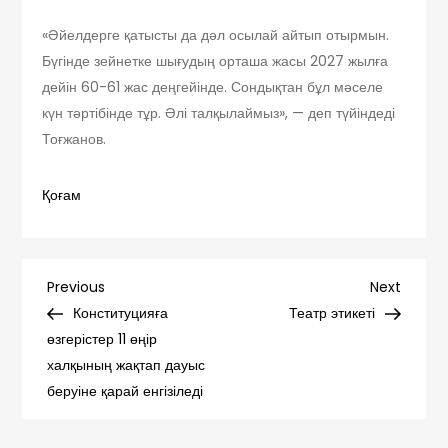
«Әйелдерге қатысты да дәл осылай айтып отырмын.
Бүгінде зейнетке шығудың орташа жасы 2027 жылға
дейін 60-61 жас деңгейінде. Сондықтан бұл мәселе
күн тәртібінде тұр. Әлі талқылаймыз», — деп түйіндеді
Тоғжанов.
Қоғам
Навигация
Previous
Next
Previous
Next
Post
Post
Конституцияға
Театр этикеті
по
өзгерістер 11 өңір
халқының жақтап дауыс
записям
беруіне қарай енгізіледі