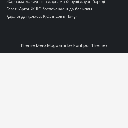
Жарнама мазмұнына жарнама беруші жауап береді.
Газет «Арко» ЖШС баспаханасында басылды.
Қарағанды қаласы, Қ.Сәтпаев к., 15-үй
Theme Mero Magazine by
Kantipur Themes