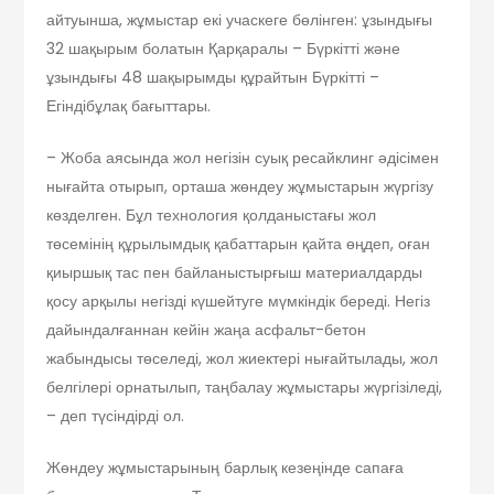
айтуынша, жұмыстар екі учаскеге бөлінген: ұзындығы
32 шақырым болатын Қарқаралы – Бүркітті және
ұзындығы 48 шақырымды құрайтын Бүркітті –
Егіндібұлақ бағыттары.
– Жоба аясында жол негізін суық ресайклинг әдісімен
нығайта отырып, орташа жөндеу жұмыстарын жүргізу
көзделген. Бұл технология қолданыстағы жол
төсемінің құрылымдық қабаттарын қайта өңдеп, оған
қиыршық тас пен байланыстырғыш материалдарды
қосу арқылы негізді күшейтуге мүмкіндік береді. Негіз
дайындалғаннан кейін жаңа асфальт-бетон
жабындысы төселеді, жол жиектері нығайтылады, жол
белгілері орнатылып, таңбалау жұмыстары жүргізіледі,
– деп түсіндірді ол.
Жөндеу жұмыстарының барлық кезеңінде сапаға