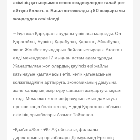
әкімінің қатысуымен өткен кездесулерде талай рет
айтқан болатын. Биыл автожолдың 80 шақырымы
жөндеуден өткізіледі.
– Бұл жол Қарқаралы ауданы үшін аса маңызды. Ол
Қарағайлы, Бүркітті, Қарабұлақ, Қаракөл, Айнабұлақ
және Жәнібек ауылдарын байланыстырады. Аталған
елді мекендерде 17 мыңнан астам адам тұрады.
Жаңартылған жол олардың қауіпсіз әрі жайлы
қатынауын қамтамасыз етіп, көлік қатынасының
қолжетімділігін арттыруға, экономиканың дамуына
және халықтың өмір сүру сапасын жақсартуға ықпал
етеді. Мемлекет көлік инфрақұрылымын дамытуға
ерекше көңіл бөліп келеді, – деді Қарағанды облысы
әкімінің орынбасары Азамат Тайжанов.
«ҚазАвтоЖол» ҰК» АҚ облыстық филиалы
директорының орынбасары Дінмұхамед Еркіннің