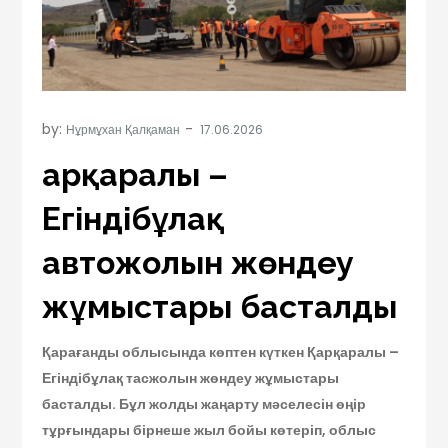
by:
Нұрмұхан Қалқаман
Қарқаралы –
Егіндібұлақ
автожолын жөндеу
жұмыстары басталды
Қарағанды облысында көптен күткен Қарқаралы –
Егіндібұлақ тасжолын жөндеу жұмыстары
басталды. Бұл жолды жаңарту мәселесін өңір
тұрғындары бірнеше жыл бойы көтеріп, облыс