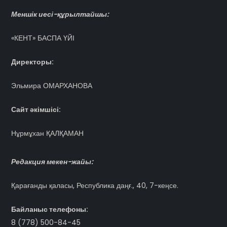
Меншік иесі-құрылтайшы:
«КЕНТ» БАСПА ҮЙІ
Директоры:
Эльмира ОМАРХАНОВА
Сайт әкімшісі:
Нұрмұхан ҚАЛҚАМАН
Редакция мекен-жайы:
Қарағанды қаласы, Республика даңғ., 40, 7-кеңсе.
Байланыс телефоны:
8 (778) 500-84-45