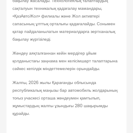
бақылау жасалады. Технологиялық талаптардың
сақталуын техникалық қадағалау мамандары,
«ҚазАвтоЖол» филиалы және Жол активтері
сапасының ұлттық орталығы қадағалайды. Сонымен
қатар пайдаланылатын материалдарға зертханалық
бақылау жүргізіледі.
Жөндеу аяқталғаннан кейін мердігер ұйым
қолданыстағы заңнама мен келісімшарт талаптарына
сәйкес кепілдік міндеттемелерін орындайды.
Жалпы, 2026 жылы Қарағанды облысында
республикалық маңызы бар автомобиль жолдарының
тоғыз учаскесі орташа жөндеумен қамтылып,
жұмыстардың жалпы ұзындығы 280 шақырымды
құрайды.