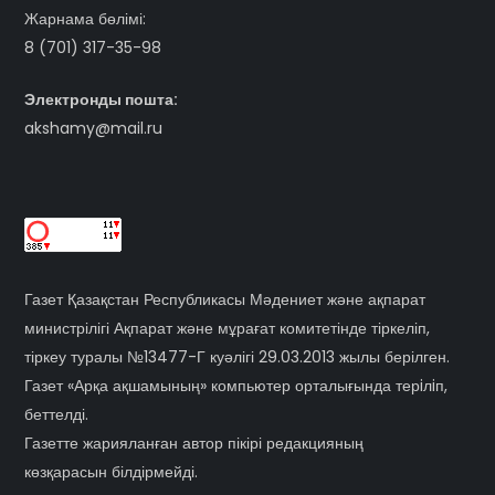
Жарнама бөлімі:
8 (701) 317-35-98
Электронды пошта:
akshamy@mail.ru
Газет Қазақстан Республикасы Мәдениет және ақпарат
министрілігі Ақпарат және мұрағат комитетінде тіркеліп,
тіркеу туралы №13477-Г куәлігі 29.03.2013 жылы берілген.
Газет «Арқа ақшамының» компьютер орталығында терiлiп,
беттелді.
Газетте жарияланған автор пікірі редакцияның
көзқарасын білдірмейді.