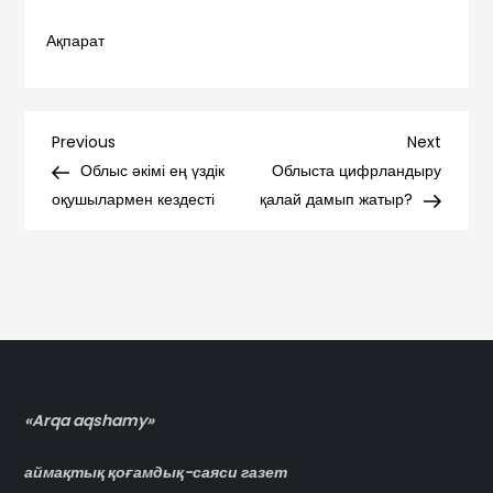
Ақпарат
Навигация
Previous
Next
Previous
Next
Post
Post
Облыс әкімі ең үздік
Облыста цифрландыру
по
оқушылармен кездесті
қалай дамып жатыр?
записям
«Arqa aqshamy»
аймақтық қоғамдық-саяси газет