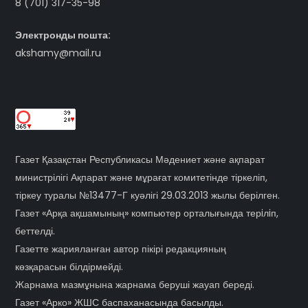
8 (701) 317-35-98
Электронды пошта:
akshamy@mail.ru
Газет Қазақстан Республикасы Мәдениет және ақпарат
министрілігі Ақпарат және мұрағат комитетінде тіркеліп,
тіркеу туралы №13477-Г куәлігі 29.03.2013 жылы берілген.
Газет «Арқа ақшамының» компьютер орталығында терiлiп,
беттелді.
Газетте жарияланған автор пікірі редакцияның
көзқарасын білдірмейді.
Жарнама мазмұнына жарнама беруші жауап береді.
Газет «Арко» ЖШС баспаханасында басылды.