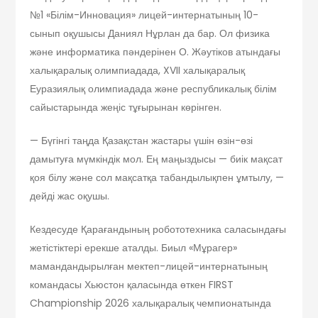
№1 «Білім-Инновация» лицей-интернатының 10-
сынып оқушысы Даниял Нұрлан да бар. Ол физика
және информатика пәндерінен О. Жәутіков атындағы
халықаралық олимпиадада, XVII халықаралық
Еуразиялық олимпиадада және республикалық білім
сайыстарында жеңіс тұғырынан көрінген.
— Бүгінгі таңда Қазақстан жастары үшін өзін-өзі
дамытуға мүмкіндік мол. Ең маңыздысы — биік мақсат
қоя білу және сол мақсатқа табандылықпен ұмтылу, —
дейді жас оқушы.
Кездесуде Қарағандының робототехника саласындағы
жетістіктері ерекше аталды. Биыл «Мұрагер»
мамандандырылған мектеп-лицей-интернатының
командасы Хьюстон қаласында өткен FIRST
Championship 2026 халықаралық чемпионатында