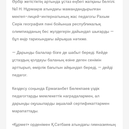
Әрбір жетістіктің артында ұстаз еңбегі жатқаны белгілі.
№1 Н. Нұрмақов атындағы мамандандырылған
мектеп-лицей-интернатының жас педагогы Рахым
Серік география пәні бойынша республикалық
олимпиаданың бес жүлдегерін дайындап шығарды —
бұл өңір тарихындағы айрықша нәтиже.
— Дарынды балалар бізге де шабыт береді. Кейде
ұстаздың қолдауы баланың өзіне деген сенімін
арттырып, өмірлік бағытын айқындап береді, — дейді
педагог.
Кездесу соңында Ермағанбет Бөлекпаев үздік
педагогтарды мемлекеттік наградалармен, ал
дарынды оқушыларды ақшалай сертификаттармен
марапаттады.
«Құрмет» орденімен Қ.Сәтбаев атындағы гимназияның