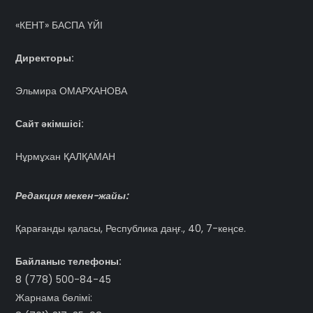
«КЕНТ» БАСПА ҮЙІ
Директоры:
Эльмира ОМАРХАНОВА
Сайт әкімшісі:
Нұрмұхан ҚАЛҚАМАН
Редакция мекен-жайы:
Қарағанды қаласы, Республика даңғ., 40, 7-кеңсе.
Байланыс телефоны:
8 (778) 500-84-45
Жарнама бөлімі: