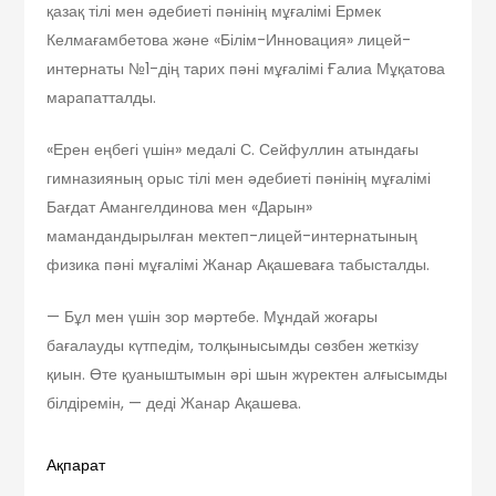
қазақ тілі мен әдебиеті пәнінің мұғалімі Ермек
Келмағамбетова және «Білім-Инновация» лицей-
интернаты №1-дің тарих пәні мұғалімі Ғалиа Мұқатова
марапатталды.
«Ерен еңбегі үшін» медалі С. Сейфуллин атындағы
гимназияның орыс тілі мен әдебиеті пәнінің мұғалімі
Бағдат Амангелдинова мен «Дарын»
мамандандырылған мектеп-лицей-интернатының
физика пәні мұғалімі Жанар Ақашеваға табысталды.
— Бұл мен үшін зор мәртебе. Мұндай жоғары
бағалауды күтпедім, толқынысымды сөзбен жеткізу
қиын. Өте қуаныштымын әрі шын жүректен алғысымды
білдіремін, — деді Жанар Ақашева.
Ақпарат