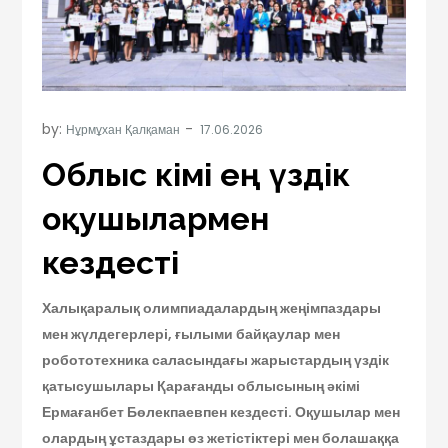
by:
Нұрмұхан Қалқаман
Облыс әкімі ең үздік
оқушылармен
кездесті
Халықаралық олимпиадалардың жеңімпаздары
мен жүлдегерлері, ғылыми байқаулар мен
робототехника саласындағы жарыстардың үздік
қатысушылары Қарағанды облысының әкімі
Ермағанбет Бөлекпаевпен кездесті. Оқушылар мен
олардың ұстаздары өз жетістіктері мен болашаққа