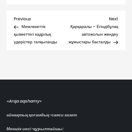
Навигация
Previous
Next
Previous
Next
Post
Post
Мемлекеттік
Қарқаралы – Егіндібұлақ
по
қызметтегі кадрлық
автожолын жөндеу
үдерістер талқыланды
жұмыстары басталды
записям
«Arqa aqshamy»
аймақтық қоғамдық-саяси газет
Меншік иесі-құрылтайшы: