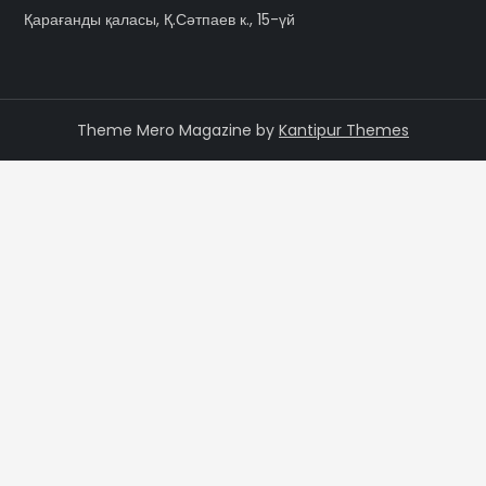
Қарағанды қаласы, Қ.Сәтпаев к., 15-үй
Theme Mero Magazine by
Kantipur Themes