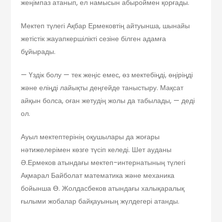
жеңімпаз атанып, ел намысын абыроймен қорғады.
Мектеп түлегі Ақбар Ермековтің айтуынша, шынайы
жетістік жауапкершілікті сезіне білген адамға
бұйырады.
— Үздік болу — тек жеңіс емес, өз мектебіңді, өңіріңді
және еліңді лайықты деңгейде таныстыру. Мақсат
айқын болса, оған жетудің жолы да табылады, — деді
ол.
Ауыл мектептерінің оқушылары да жоғары
нәтижелерімен көзге түсіп келеді. Шет ауданы
Ә.Ермеков атындағы мектеп-интернатының түлегі
Ақмарал Байболат математика және механика
бойынша Ө. Жолдасбеков атындағы халықаралық
ғылыми жобалар байқауының жүлдегері атанды.