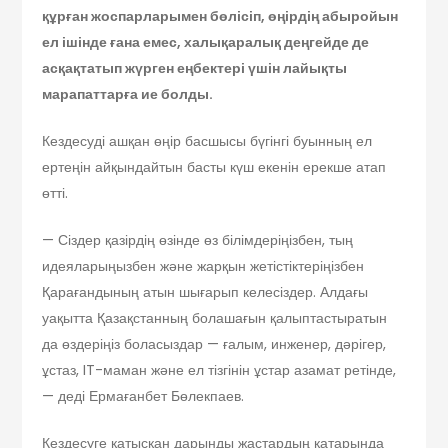
құрған жоспарларымен бөлісіп, өңірдің абыройын
ел ішінде ғана емес, халықаралық деңгейде де
асқақтатып жүрген еңбектері үшін лайықты
марапаттарға ие болды.
Кездесуді ашқан өңір басшысы бүгінгі буынның ел
ертеңін айқындайтын басты күш екенін ерекше атап
өтті.
— Сіздер қазірдің өзінде өз білімдеріңізбен, тың
идеяларыңызбен және жарқын жетістіктеріңізбен
Қарағандының атын шығарып келесіздер. Алдағы
уақытта Қазақстанның болашағын қалыптастыратын
да өздеріңіз боласыздар — ғалым, инженер, дәрігер,
ұстаз, IT-маман және ел тізгінін ұстар азамат ретінде,
— деді Ермағанбет Бөлекпаев.
Кездесуге қатысқан дарынды жастардың қатарында