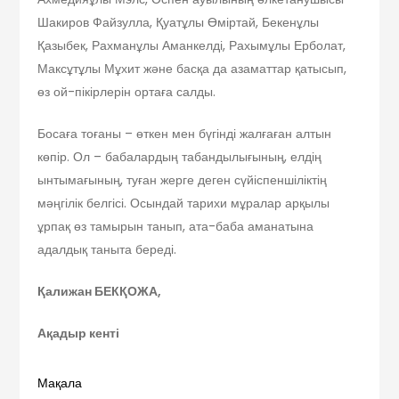
Шакиров Файзулла, Қуатұлы Өміртай, Бекенұлы
Қазыбек, Рахманұлы Аманкелді, Рахымұлы Ерболат,
Максұтұлы Мұхит және басқа да азаматтар қатысып,
өз ой-пікірлерін ортаға салды.
Босаға тоғаны – өткен мен бүгінді жалғаған алтын
көпір. Ол – бабалардың табандылығының, елдің
ынтымағының, туған жерге деген сүйіспеншіліктің
мәңгілік белгісі. Осындай тарихи мұралар арқылы
ұрпақ өз тамырын танып, ата-баба аманатына
адалдық таныта береді.
Қалижан БЕКҚОЖА,
Ақадыр кенті
Мақала