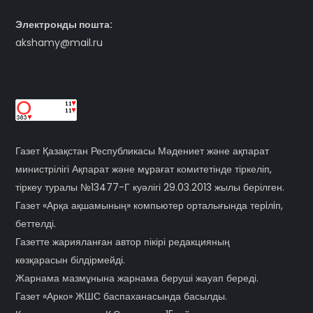
Электронды пошта:
akshamy@mail.ru
Газет Қазақстан Республикасы Мәдениет және ақпарат
министрілігі Ақпарат және мұрағат комитетінде тіркеліп,
тіркеу туралы №13477-Г куәлігі 29.03.2013 жылы берілген.
Газет «Арқа ақшамының» компьютер орталығында терiлiп,
беттелді.
Газетте жарияланған автор пікірі редакцияның
көзқарасын білдірмейді.
Жарнама мазмұнына жарнама беруші жауап береді.
Газет «Арко» ЖШС баспаханасында басылды.