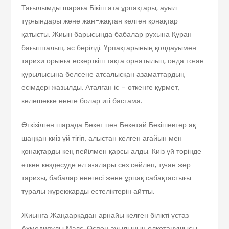
Тағылымды шараға Бікіш ата ұрпақтары, ауыл
тұрғындары және жан-жақтан келген қонақтар
қатысты. Жиын барысында бабалар рухына Құран
бағышталып, ас берілді. Ұрпақтарының қолдауымен
тарихи орынға ескерткіш тақта орнатылып, онда тоған
құрылысына белсене атсалысқан азаматтардың
есімдері жазылды. Аталған іс – өткенге құрмет,
келешекке өнеге болар игі бастама.
Өткізілген шарада Бекет пен Бекетай Бекішевтер ақ
шаңқан киіз үй тігіп, алыстан келген ағайын мен
қонақтарды кең пейілмен қарсы алды. Киіз үй төрінде
өткен кездесуде ел ағалары сөз сөйлеп, туған жер
тарихы, бабалар өнегесі және ұрпақ сабақтастығы
туралы жүрекжарды естеліктерін айтты.
Жиынға Жаңаарқадан арнайы келген білікті ұстаз
Ахмедияұлы Мэлс, Өспен ауылының өлкетанушысы