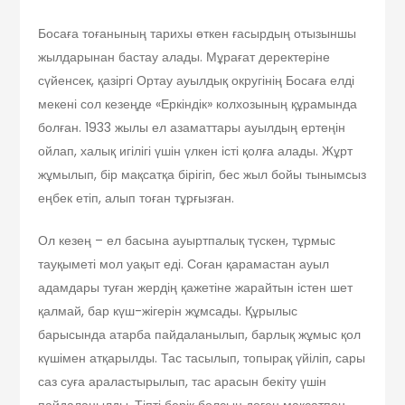
Босаға тоғанының тарихы өткен ғасырдың отызыншы
жылдарынан бастау алады. Мұрағат деректеріне
сүйенсек, қазіргі Ортау ауылдық округінің Босаға елді
мекені сол кезеңде «Еркіндік» колхозының құрамында
болған. 1933 жылы ел азаматтары ауылдың ертеңін
ойлап, халық игілігі үшін үлкен істі қолға алады. Жұрт
жұмылып, бір мақсатқа бірігіп, бес жыл бойы тынымсыз
еңбек етіп, алып тоған тұрғызған.
Ол кезең – ел басына ауыртпалық түскен, тұрмыс
тауқыметі мол уақыт еді. Соған қарамастан ауыл
адамдары туған жердің қажетіне жарайтын істен шет
қалмай, бар күш-жігерін жұмсады. Құрылыс
барысында атарба пайдаланылып, барлық жұмыс қол
күшімен атқарылды. Тас тасылып, топырақ үйіліп, сары
саз суға араластырылып, тас арасын бекіту үшін