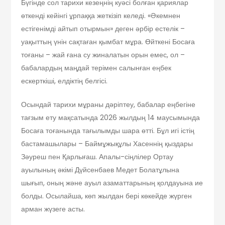
Бүгінде сол тарихи кезеңнің куәсі болған қариялар
өткенді кейінгі ұрпаққа жеткізіп келеді. «Әкемнен
естігенімді айтып отырмын» деген әрбір естелік –
уақыттың үнін сақтаған қымбат мұра. Өйткені Босаға
тоғаны – жай ғана су жиналатын орын емес, ол –
бабалардың маңдай терімен салынған еңбек
ескерткіші, елдіктің белгісі.
Осындай тарихи мұраны дәріптеу, бабалар еңбегіне
тағзым ету мақсатында 2026 жылдың 14 маусымында
Босаға тоғанында тағылымды шара өтті. Бұл игі істің
бастамашылары – Баймұжықұлы Хасеннің қыздары
Зәуреш пен Қарлығаш. Апалы-сіңлілер Ортау
ауылының әкімі Дүйсенбаев Медет Болатұлына
шығып, оның және ауыл азаматтарының қолдауына ие
болды. Осылайша, көп жылдан бері көкейде жүрген
арман жүзеге асты.