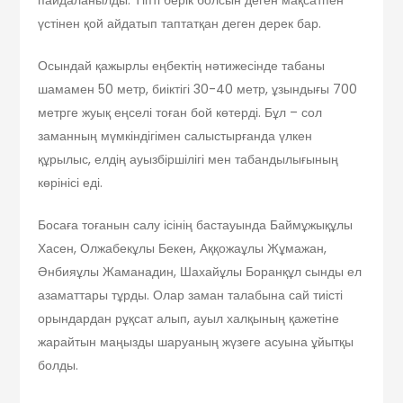
пайдаланылды. Тіпті берік болсын деген мақсатпен
үстінен қой айдатып таптатқан деген дерек бар.
Осындай қажырлы еңбектің нәтижесінде табаны
шамамен 50 метр, биіктігі 30-40 метр, ұзындығы 700
метрге жуық еңселі тоған бой көтерді. Бұл – сол
заманның мүмкіндігімен салыстырғанда үлкен
құрылыс, елдің ауызбіршілігі мен табандылығының
көрінісі еді.
Босаға тоғанын салу ісінің бастауында Баймұжықұлы
Хасен, Олжабекұлы Бекен, Аққожаұлы Жұмажан,
Әнбияұлы Жаманадин, Шахайұлы Боранқұл сынды ел
азаматтары тұрды. Олар заман талабына сай тиісті
орындардан рұқсат алып, ауыл халқының қажетіне
жарайтын маңызды шаруаның жүзеге асуына ұйытқы
болды.