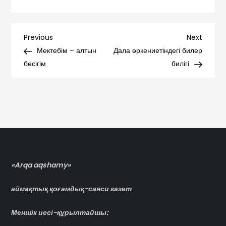
Навигация
Previous
Next
Previous
Next
Post
Post
Мектебім – алтын
Дала өркениетіндегі билер
по
бесігім
билігі
записям
«Arqa aqshamy»
аймақтық қоғамдық-саяси газет
Меншік иесі-құрылтайшы: