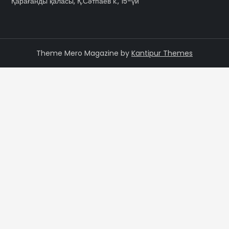
Қарағанды қаласы, Қ.Сәтпаев к., 15-үй
Theme Mero Magazine by
Kantipur Themes