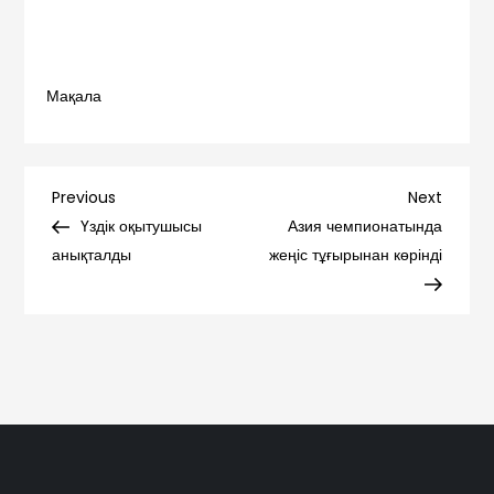
Мақала
Навигация
Previous
Next
Previous
Next
Post
Post
Үздік оқытушысы
Азия чемпионатында
по
анықталды
жеңіс тұғырынан көрінді
записям