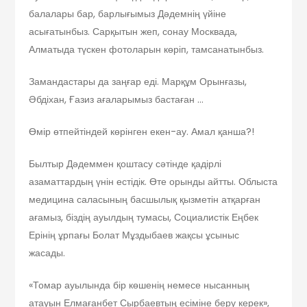
балалары бар, барлығымыз Дәдемнің үйіне
асығатынбыз. Сарқытын жеп, сонау Москвада,
Алматыда түскен фотоларын көріп, тамсанатынбыз.
Замандастары да заңғар еді. Марқұм Орынғазы,
Әбдіхан, Ғазиз ағаларымыз бастаған …
Өмір өтпейтіндей көрінген екен-ау. Амал қанша?!
Былтыр Дәдеммен қоштасу сәтінде қадірлі
азаматтардың үнін естідік. Өте орынды айтты. Облыста
медицина саласының басшылық қызметін атқарған
ағамыз, біздің ауылдың тумасы, Социалистік Еңбек
Ерінің ұрпағы Болат Мұздыбаев жақсы ұсыныс
жасады.
«Томар ауылында бір көшенің немесе нысанның
атауын Елмағанбет Сырбаевтың есіміне беру керек»,