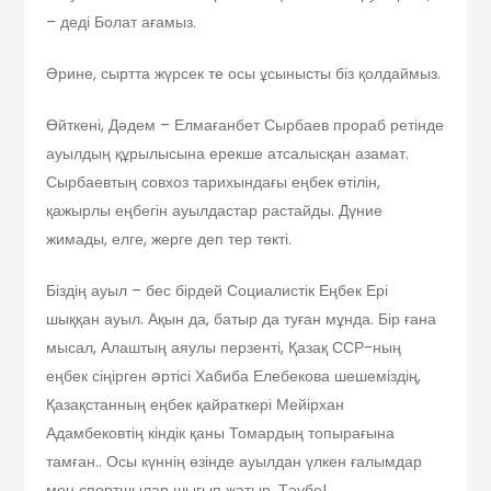
– деді Болат ағамыз.
Әрине, сыртта жүрсек те осы ұсынысты біз қолдаймыз.
Өйткені, Дәдем – Елмағанбет Сырбаев прораб ретінде
ауылдың құрылысына ерекше атсалысқан азамат.
Сырбаевтың совхоз тарихындағы еңбек өтілін,
қажырлы еңбегін ауылдастар растайды. Дүние
жимады, елге, жерге деп тер төкті.
Біздің ауыл – бес бірдей Социалистік Еңбек Ері
шыққан ауыл. Ақын да, батыр да туған мұнда. Бір ғана
мысал, Алаштың аяулы перзенті, Қазақ ССР-ның
еңбек сіңірген əртісі Хабиба Елебекова шешеміздің,
Қазақстанның еңбек қайраткері Мейірхан
Адамбековтің кіндік қаны Томардың топырағына
тамған.. Осы күннің өзінде ауылдан үлкен ғалымдар
мен спортшылар шығып жатыр. Тәубе!