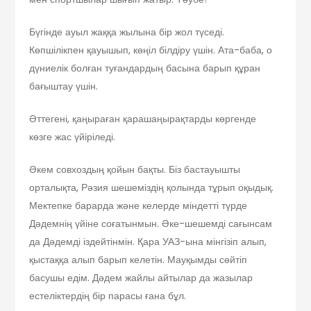
Бүгінде ауыл жаққа жылына бір жол түседі.
Көпшілікпен қауышып, көңіл білдіру үшін. Ата-баба, о
дүниелік болған туғандардың басына барып құран
бағыштау үшін.
Әттегені, қаңыраған қарашаңырақтарды көргенде
көзге жас үйіріледі.
Әкем совхоздың қойын бақты. Біз бастауышты
орталықта, Рәзия шешеміздің қолында тұрып оқыдық.
Мектепке барарда және келерде міндетті түрде
Дәдемнің үйіне соғатынмын. Әке-шешемді сағынсам
да Дәдемді іздейтінмін. Қара УАЗ-ына мінгізіп алып,
қыстаққа алып барып келетін. Мауқымды сөйтіп
басушы едім. Дәдем жайлы айтылар да жазылар
естеліктердің бір парасы ғана бұл.