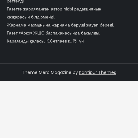
беттелді.
Газетте жарияланған автор пікірі редакцияның
көзқарасын білдірмейді.
Жарнама мазмұнына жарнама беруші жауап береді.
Газет «Арко» ЖШС баспаханасында басылды.
Қарағанды қаласы, Қ.Сәтпаев к., 15-үй
Theme Mero Magazine by
Kantipur Themes