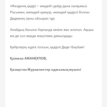
«Жезденің қадірі – әкедей» дейді дана халқымыз.
Расымен, әкемдей қамқор, әкемдей қадірлі болған
Дәдемнің орны ойсырап тұр.
Апайдың басына барғанда көзіне жас алатын. Ақыры
өзі де сол жерде мәңгілікке дамылдады.
Қабірлерің нұрға толсын, қадірлі Дәде-Баубам!
Қуаныш АМАНҚҰЛОВ,
Қазақстан Журналистер одағының мүшесі