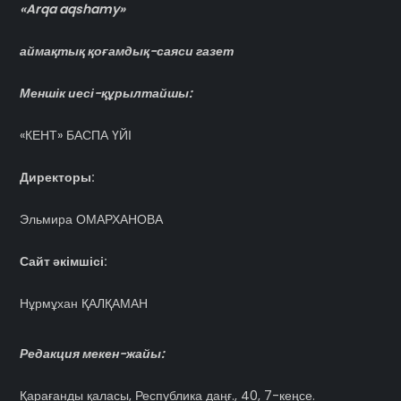
«Arqa aqshamy»
аймақтық қоғамдық-саяси газет
Меншік иесі-құрылтайшы:
«КЕНТ» БАСПА ҮЙІ
Директоры:
Эльмира ОМАРХАНОВА
Сайт әкімшісі:
Нұрмұхан ҚАЛҚАМАН
Редакция мекен-жайы:
Қарағанды қаласы, Республика даңғ., 40, 7-кеңсе.