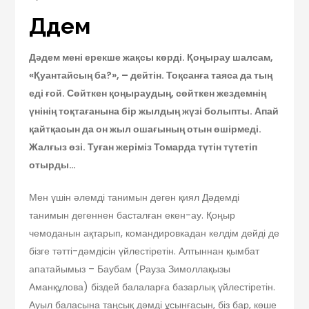
Дәдем
Дәдем мені ерекше жақсы көрді. Қоңырау шалсам,
«Қуантайсың ба?», – дейтін. Тоқсанға таяса да тың
еді ғой. Сөйткен қоңыраудың, сөйткен жездемнің
үнінің тоқтағанына бір жылдың жүзі болыпты. Апай
қайтқасын да он жыл ошағының отын өшірмеді.
Жалғыз өзі. Туған жеріміз Томарда түтін түтетіп
отырды…
Мен үшін әлемді танимын деген қиял Дәдемді
танимын дегеннен басталған екен-ау. Қоңыр
чемоданын ақтарып, командировкадан келдім дейді де
бізге тәтті-дәмдісін үйлестіретін. Алтыннан қымбат
апатайымыз – Баубам (Рауза Зимоллақызы
Аманқұлова) біздей балаларға базарлық үйлестіретін.
Ауыл баласына таңсық дәмді ұсынғасын, біз бар, көше