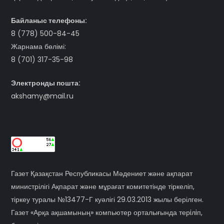
Байланыс телефоны:
8 (778) 500-84-45
Жарнама бөлімі:
8 (701) 317-35-98
Электронды пошта:
akshamy@mail.ru
Газет Қазақстан Республикасы Мәдениет және ақпарат
министрілігі Ақпарат және мұрағат комитетінде тіркеліп,
тіркеу туралы №13477-Г куәлігі 29.03.2013 жылы берілген.
Газет «Арқа ақшамының» компьютер орталығында терiлiп,