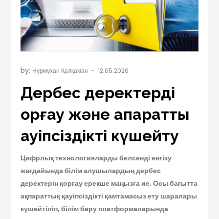
by:
Нұрмұхан Қалқаман
Дербес деректерді
қорғау және ақпараттық
қауіпсіздікті күшейту
Цифрлық технологияларды белсенді енгізу
жағдайында білім алушылардың дербес
деректерін қорғау ерекше маңызға ие. Осы бағытта
ақпараттық қауіпсіздікті қамтамасыз ету шаралары
күшейтіліп, білім беру платформаларында