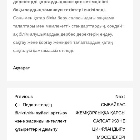
деректерді қорғаудың және қолжетімділікті
бақылаудың заманауи тетіктері енгізіледі.
Сонымен қатар білім беру саласындағы заңнама
талаптары мен мемлекеттік стандарттардың, сондай-
ақ білім алушылардың дербес деректерін өңдеу,
сақтау және қорғау жөніндегі талаптардың қатаң
сақталуы қамтамасыз етіледі.
Ақпарат
Навигация
Previous
Next
Previous
Next
Post
Post
Педагогтердің
СЫБАЙЛАС
по
біліктілігін жүйелі арттыру
ЖЕМҚОРЛЫҚҚА ҚАРСЫ
және жасанды интеллект
САЯСАТ ЖӘНЕ
записям
құзыреттерін дамыту
ЦИФРЛАНДЫРУ
МӘСЕЛЕЛЕРІ