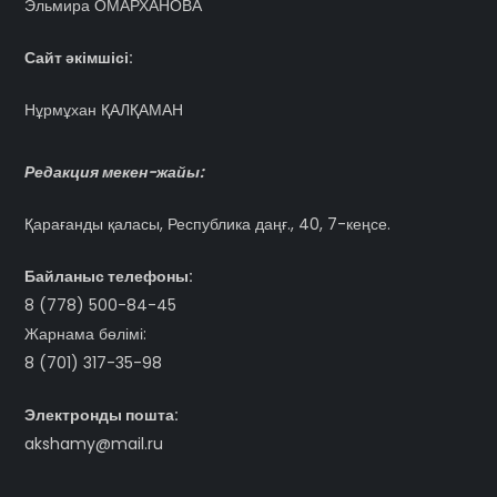
Эльмира ОМАРХАНОВА
Сайт әкімшісі:
Нұрмұхан ҚАЛҚАМАН
Редакция мекен-жайы:
Қарағанды қаласы, Республика даңғ., 40, 7-кеңсе.
Байланыс телефоны:
8 (778) 500-84-45
Жарнама бөлімі:
8 (701) 317-35-98
Электронды пошта:
akshamy@mail.ru