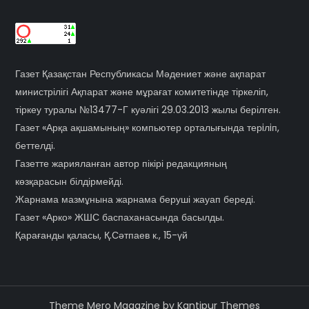
Газет Қазақстан Республикасы Мәдениет және ақпарат
министрілігі Ақпарат және мұрағат комитетінде тіркеліп,
тіркеу туралы №13477-Г куәлігі 29.03.2013 жылы берілген.
Газет «Арқа ақшамының» компьютер орталығында терiлiп,
беттелді.
Газетте жарияланған автор пікірі редакцияның
көзқарасын білдірмейді.
Жарнама мазмұнына жарнама беруші жауап береді.
Газет «Арко» ЖШС баспаханасында басылды.
Қарағанды қаласы, Қ.Сәтпаев к., 15-үй
Theme Mero Magazine by
Kantipur Themes