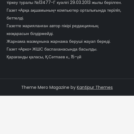
тіркеу туралы №13477-Г куәлігі 29.03.2013 жылы берілген.
Газет «Арқа ақшамының» компьютер орталығында терiлiп,
беттелді.
Газетте жарияланған автор пікірі редакцияның
көзқарасын білдірмейді.
Жарнама мазмұнына жарнама беруші жауап береді.
Газет «Арко» ЖШС баспаханасында басылды.
Қарағанды қаласы, Қ.Сәтпаев к., 15-үй
Theme Mero Magazine by
Kantipur Themes