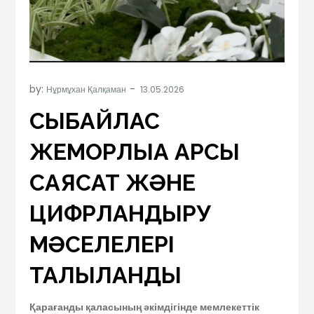
by:
Нұрмұхан Қалқаман
СЫБАЙЛАС
ЖЕМҚОРЛЫҚҚА ҚАРСЫ
САЯСАТ ЖӘНЕ
ЦИФРЛАНДЫРУ
МӘСЕЛЕЛЕРІ
ТАЛҚЫЛАНДЫ
Қарағанды қаласының әкімдігінде мемлекеттік