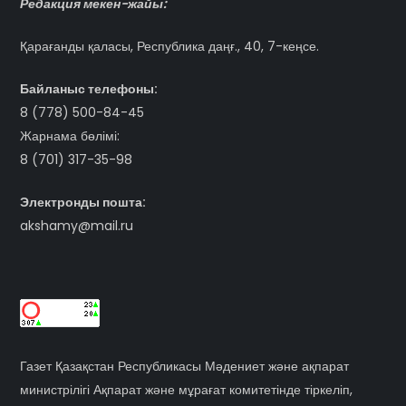
Редакция мекен-жайы:
Қарағанды қаласы, Республика даңғ., 40, 7-кеңсе.
Байланыс телефоны:
8 (778) 500-84-45
Жарнама бөлімі:
8 (701) 317-35-98
Электронды пошта:
akshamy@mail.ru
Газет Қазақстан Республикасы Мәдениет және ақпарат
министрілігі Ақпарат және мұрағат комитетінде тіркеліп,