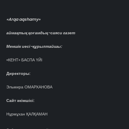
«Arqa aqshamy»
аймақтық қоғамдық-саяси газет
Меншік иесі-құрылтайшы:
«КЕНТ» БАСПА ҮЙІ
Директоры:
Эльмира ОМАРХАНОВА
Сайт әкімшісі:
Нұрмұхан ҚАЛҚАМАН