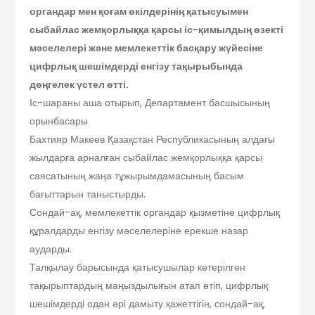
органдар мен қоғам өкілдерінің қатысуымен
сыбайлас жемқорлыққа қарсы іс-қимылдың өзекті
мәселелері және мемлекеттік басқару жүйесіне
цифрлық шешімдерді енгізу тақырыбында
дөңгелек үстел өтті.
Іс-шараны аша отырып, Департамент басшысының
орынбасары
Бахтияр Макеев Қазақстан Республикасының алдағы
жылдарға арналған сыбайлас жемқорлыққа қарсы
саясатының жаңа тұжырымдамасының басым
бағыттарын таныстырды.
Сондай-ақ, мемлекеттік органдар қызметіне цифрлық
құралдарды енгізу мәселелеріне ерекше назар
аударды.
Талқылау барысында қатысушылар көтерілген
тақырыптардың маңыздылығын атап өтіп, цифрлық
шешімдерді одан әрі дамыту қажеттігін, сондай-ақ,