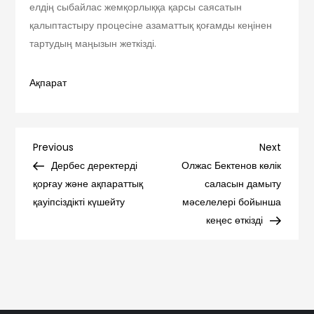
елдің сыбайлас жемқорлыққа қарсы саясатын
қалыптастыру процесіне азаматтық қоғамды кеңінен
тартудың маңызын жеткізді.
Ақпарат
Навигация
Previous
Next
Previous
Next
Post
Post
Дербес деректерді
Олжас Бектенов көлік
по
қорғау және ақпараттық
саласын дамыту
қауіпсіздікті күшейту
мәселелері бойынша
записям
кеңес өткізді