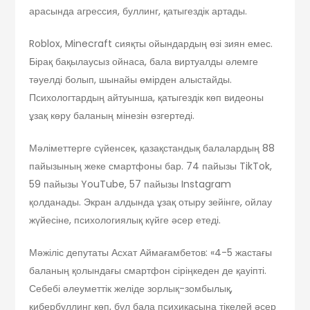
арасында агрессия, буллинг, қатыгездік артады.
Roblox, Minecraft сияқты ойындардың өзі зиян емес.
Бірақ бақылаусыз ойнаса, бала виртуалды әлемге
тәуелді болып, шынайы өмірден алыстайды.
Психологтардың айтуынша, қатыгездік көп видеоны
ұзақ көру баланың мінезін өзгертеді.
Мәліметтерге сүйенсек, қазақстандық балалардың 88
пайызының жеке смартфоны бар. 74 пайызы TikTok,
59 пайызы YouTube, 57 пайызы Instagram
қолданады. Экран алдында ұзақ отыру зейінге, ойлау
жүйесіне, психологиялық күйге әсер етеді.
Мәжіліс депутаты Асхат Аймағамбетов: «4-5 жастағы
баланың қолындағы смартфон сіріңкеден де қауіпті.
Себебі әлеуметтік желіде зорлық-зомбылық,
кибербуллинг көп, бұл бала психикасына тікелей әсер