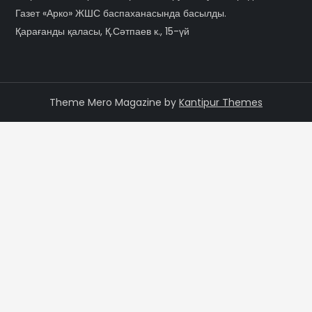
Газет «Арко» ЖШС баспаханасында басылды.
Қарағанды қаласы, Қ.Сәтпаев к., 15-үй
Theme Mero Magazine by
Kantipur Themes