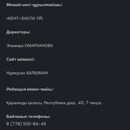
Меншік иесі-құрылтайшы:
«КЕНТ» БАСПА ҮЙІ
Директоры:
Эльмира ОМАРХАНОВА
Сайт әкімшісі:
Нұрмұхан ҚАЛҚАМАН
Редакция мекен-жайы:
Қарағанды қаласы, Республика даңғ., 40, 7-кеңсе.
Байланыс телефоны:
8 (778) 500-84-45