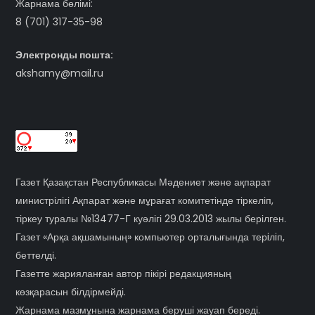
Жарнама бөлімі:
8 (701) 317-35-98
Электронды пошта:
akshamy@mail.ru
Газет Қазақстан Республикасы Мәдениет және ақпарат
министрілігі Ақпарат және мұрағат комитетінде тіркеліп,
тіркеу туралы №13477-Г куәлігі 29.03.2013 жылы берілген.
Газет «Арқа ақшамының» компьютер орталығында терiлiп,
беттелді.
Газетте жарияланған автор пікірі редакцияның
көзқарасын білдірмейді.
Жарнама мазмұнына жарнама беруші жауап береді.