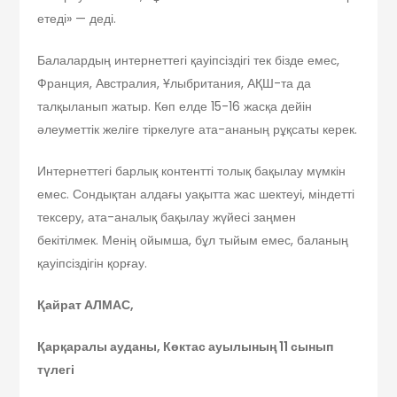
етеді» — деді.
Балалардың интернеттегі қауіпсіздігі тек бізде емес,
Франция, Австралия, Ұлыбритания, АҚШ-та да
талқыланып жатыр. Көп елде 15-16 жасқа дейін
әлеуметтік желіге тіркелуге ата-ананың рұқсаты керек.
Интернеттегі барлық контентті толық бақылау мүмкін
емес. Сондықтан алдағы уақытта жас шектеуі, міндетті
тексеру, ата-аналық бақылау жүйесі заңмен
бекітілмек. Менің ойымша, бұл тыйым емес, баланың
қауіпсіздігін қорғау.
Қайрат АЛМАС,
Қарқаралы ауданы, Көктас ауылының 11 сынып
түлегі