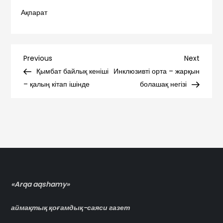
Ақпарат
Навигация
Previous
Next
Previous
Next
Post
Post
Қымбат байлық кеніші
Инклюзивті орта – жарқын
по
– қалың кітап ішінде
болашақ негізі
записям
«Arqa aqshamy»
аймақтық қоғамдық-саяси газет