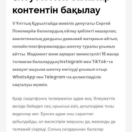
контентін бақылау
V Ұлттық Құрылтайда мәжіліс депутаты Сергей
Пономарёв балалардың ойлау қабілеті нашарлап,
аналитикалық дағдысы дамымай жатқанын айтып,
онлайн платформаларды шектеу туралы ұсыныс
айтты. Мәдениет және ақпарат министрлігі 16 жасқа
толмаған балалардың Instagram мен TikTok-та
аккаунт ашуына шектеу енгізуді ұсынып отыр.
WhatsApp пен Telegram-ға қолжетімділік
сақталуы мүмкін.
Қазір смартфонға телмірмеген адам жоқ. Әлеуметтік
желіде бейәдеп сөз, орынсыз әзіл, қатыгездікке толы
видеолар көп. Ересек адам оны сараптап
қабылдайды, ал жасөспірім жақсыны да, жаманды да
талғамай сіңіреді. Соның салдарынан балалар