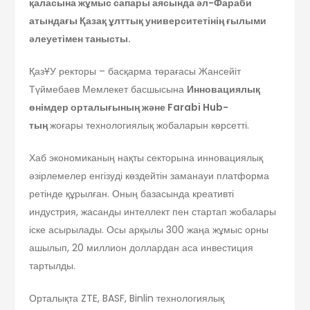
қаласына жұмыс сапары аясында әл-Фараби
атындағы Қазақ ұлттық университетінің ғылыми
әлеуетімен танысты.
ҚазҰУ ректоры – басқарма төрағасы Жансейіт
Түймебаев Мемлекет басшысына
Инновациялық
өнімдер орталығының және Farabi Hub-
тың
жоғары технологиялық жобаларын көрсетті.
Хаб экономиканың нақты секторына инновациялық
әзірлемелер енгізуді көздейтін заманауи платформа
ретінде құрылған. Оның базасында креативті
индустрия, жасанды интеллект пен стартап жобалары
іске асырылады. Осы арқылы 300 жаңа жұмыс орны
ашылып, 20 миллион доллардан аса инвестиция
тартылды.
Орталықта ZTE, BASF, Binlin технологиялық