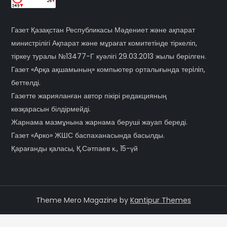
Газет Қазақстан Республикасы Мәдениет және ақпарат
министрілігі Ақпарат және мұрағат комитетінде тіркеліп,
тіркеу туралы №13477-Г куәлігі 29.03.2013 жылы берілген.
Газет «Арқа ақшамының» компьютер орталығында терiлiп,
беттелді.
Газетте жарияланған автор пікірі редакцияның
көзқарасын білдірмейді.
Жарнама мазмұнына жарнама беруші жауап береді.
Газет «Арко» ЖШС баспаханасында басылды.
Қарағанды қаласы, Қ.Сәтпаев к., 15-үй
Theme Mero Magazine by
Kantipur Themes