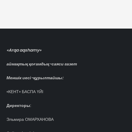
«Arqa aqshamy»
аймақтық қоғамдық-саяси газет
Меншік иесі-құрылтайшы:
«КЕНТ» БАСПА ҮЙІ
Директоры:
Эльмира ОМАРХАНОВА