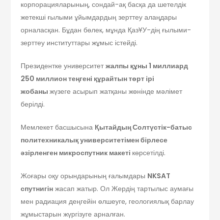
корпорацияларының, сондай-ақ басқа да шетелдік
жетекші ғылыми ұйымдардың зерттеу алаңдары
орналасқан. Бұдан бөлек, мұнда ҚазҰУ-дің ғылыми-
зерттеу институттары жұмыс істейді.
Президентке университет
жалпы құны 1 миллиард
250 миллион теңгені құрайтын төрт ірі
жобаны
жүзеге асырып жатқаны жөнінде мәлімет
берілді.
Мемлекет басшысына
Қытайдың Солтүстік-батыс
политехникалық университетімен бірлесе
әзірленген микроспутник макеті
көрсетілді.
Жоғары оқу орындарының ғалымдары
NKSAT
спутнигін
жасап жатыр. Ол Жердің тартылыс аумағы
мен радиация деңгейін өлшеуге, геологиялық барлау
жұмыстарын жүргізуге арналған.