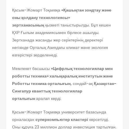
Қасым-Жомарт Тоқаевқа
«Қашықтан зондтау және
оны қолдану технологиясы»
зертханасының
қызметі таныстырылды. Бұл кешен
ҚХР Ғылым академиясымен бірлесе ашылды.
Зертханада жасанды жер серіктерінің деректері
негізінде Орталық Азиядағы климат және экология
өзгерістері зерделенеді.
Мемлекет басшысы
«Цифрлық технологиялар мен
роботты техника» халықаралық институтын және
Роботты техника орталығын,
сондай-ақ
Қазақстан-
Сингапур кванттық технологиялар
орталығын
аралап көрді.
Қасым-Жомарт Тоқаевқа университет базасында
орналасқан
суперкомпьютер кластері
көрсетілді.
Оны құруға 23 миллион доллар инвестиция тартылған.