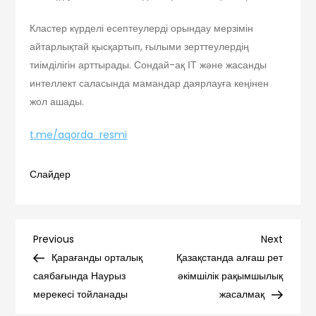
Кластер күрделі есептеулерді орындау мерзімін
айтарлықтай қысқартып, ғылыми зерттеулердің
тиімділігін арттырады. Сондай-ақ ІТ және жасанды
интеллект саласында мамандар даярлауға кеңінен
жол ашады.
t.me/aqorda_resmi
Слайдер
Навигация
Previous
Next
Previous
Next
Post
Post
Қарағанды орталық
Қазақстанда алғаш рет
по
саябағында Наурыз
әкімшілік рақымшылық
мерекесі тойланады
жасалмақ
записям