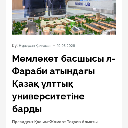
by:
Нұрмұхан Қалқаман
Мемлекет басшысы әл-
Фараби атындағы
Қазақ ұлттық
университетіне
барды
Президент Қасым-Жомарт Тоқаев Алматы