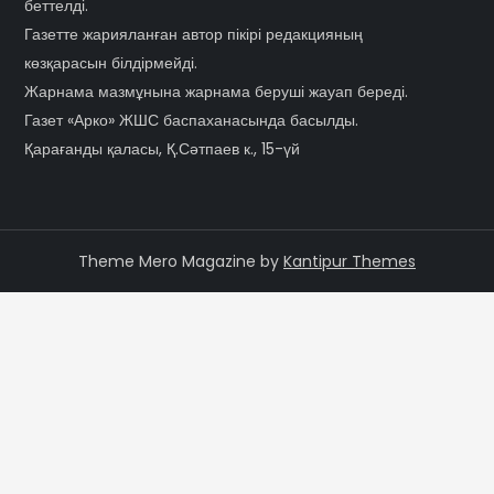
беттелді.
Газетте жарияланған автор пікірі редакцияның
көзқарасын білдірмейді.
Жарнама мазмұнына жарнама беруші жауап береді.
Газет «Арко» ЖШС баспаханасында басылды.
Қарағанды қаласы, Қ.Сәтпаев к., 15-үй
Theme Mero Magazine by
Kantipur Themes