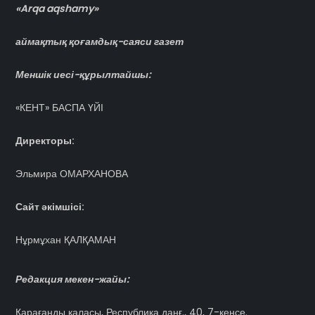
«Arqa aqshamy»
аймақтық қоғамдық-саяси газет
Меншік иесі-құрылтайшы:
«КЕНТ» БАСПА ҮЙІ
Директоры:
Эльмира ОМАРХАНОВА
Сайт әкімшісі:
Нұрмұхан ҚАЛҚАМАН
Редакция мекен-жайы:
Қарағанды қаласы, Республика даңғ., 40, 7-кеңсе.