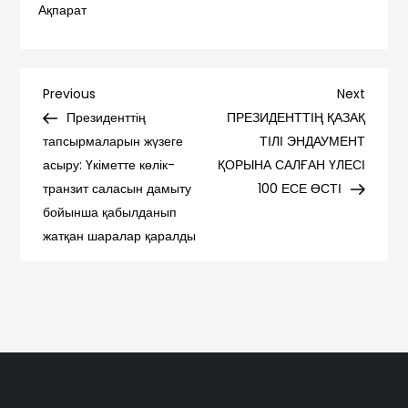
Ақпарат
Навигация
Previous
Next
Previous
Next
Post
Post
Президенттің
ПРЕЗИДЕНТТІҢ ҚАЗАҚ
по
тапсырмаларын жүзеге
ТІЛІ ЭНДАУМЕНТ
асыру: Үкіметте көлік-
ҚОРЫНА САЛҒАН ҮЛЕСІ
записям
транзит саласын дамыту
100 ЕСЕ ӨСТІ
бойынша қабылданып
жатқан шаралар қаралды