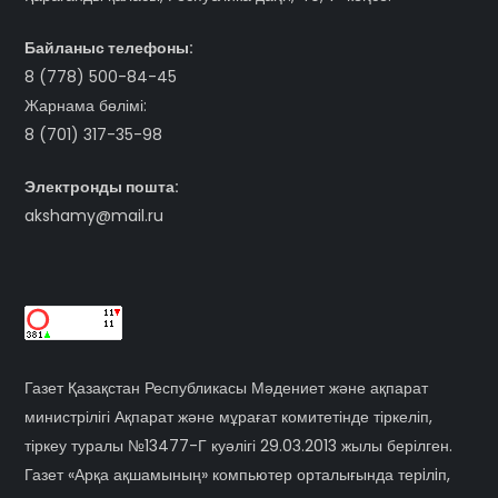
Байланыс телефоны:
8 (778) 500-84-45
Жарнама бөлімі:
8 (701) 317-35-98
Электронды пошта:
akshamy@mail.ru
Газет Қазақстан Республикасы Мәдениет және ақпарат
министрілігі Ақпарат және мұрағат комитетінде тіркеліп,
тіркеу туралы №13477-Г куәлігі 29.03.2013 жылы берілген.
Газет «Арқа ақшамының» компьютер орталығында терiлiп,