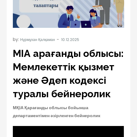
by:
Нұрмұхан Қалқаман
МҚІА Қарағанды облысы:
Мемлекеттік қызмет
және Әдеп кодексі
туралы бейнеролик
МҚІА Қарағанды облысы бойынша
департаментімен әзірленген бейнеролик