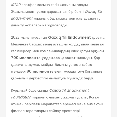
KITAP
платформасына тегін жазылым алады.
Жазылымнан түскен қаражаттың бір бөлігі
Qazaq Tili
Endowment
қорының бастамасымен іске асатын тіл
дамыту жобаларына жұмсалады.
2023 жылы құрылған
Qazaq Tili Endowment
қорына
Мемлекет басшысының алғашқы қолдауынан кейін ірі
кәсіпкерлер мен компаниялардың үлес қосуы арқылы
700 миллион теңгеден аса қаражат
жиналды. Қор
қаражаты жұмсалмайды. Биылғы үстеме табыс
мөлшері
80 миллион теңгені
құрады. Бұл Қоғамның
қаржылық дербестігін нығайтуға мүмкіндік берді.
Құрылтай барысында
Qazaq Tili Endowment
Foundation
қорының қызметі, жарна туралы, Қоғам
атынан берілетін марапаттар ережесі және аймақтық
филиал төрағаларын сайлау ережелері