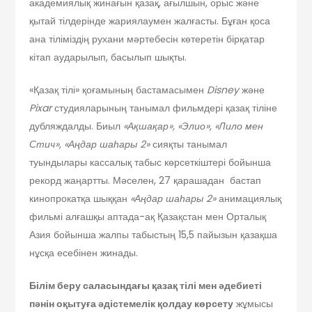
академиялық жинағын қазақ, ағылшын, орыс және
қытай тілдерінде жариялаумен жалғасты. Бұған қоса
ана тіліміздің рухани мәртебесін көтеретін бірқатар
кітап аударылып, басылып шықты.
«Қазақ тілі» қоғамының бастамасымен
Disney
және
Pixar
студияларының танымал фильмдері қазақ тіліне
дубляждалды. Биыл
«Ақшақар», «Элио», «Лило мен
Стич», «Аңдар шаһары 2»
сияқты танымал
туындылары кассалық табыс көрсеткіштері бойынша
рекорд жаңартты. Мәселен, 27 қарашадан бастап
кинопрокатқа шыққан
«Аңдар шаһары 2»
анимациялық
фильмі алғашқы аптада-ақ Қазақстан мен Орталық
Азия бойынша жалпы табыстың 15,5 пайызын қазақша
нұсқа есебінен жинады.
Білім беру саласын
дағы қазақ тілі мен әдебиеті
пәнін оқытуға
әдістемелік қолдау көрсету
жұмысы