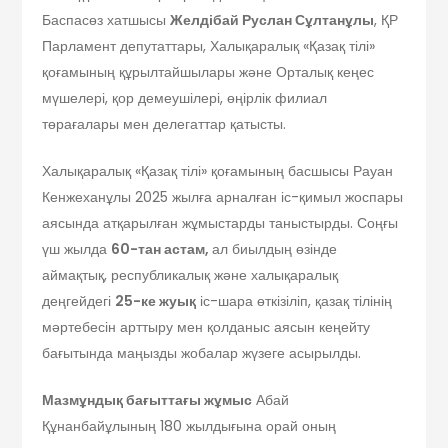
Баспасөз хатшысы
Желдібай Руслан Сұлтанұлы
, ҚР
Парламент депутаттары, Халықаралық «Қазақ тілі»
қоғамының құрылтайшылары және Орталық кеңес
мүшелері, қор демеушілері, өңірлік филиал
төрағалары мен делегаттар қатысты.
Халықаралық «Қазақ тілі» қоғамының басшысы Рауан
Кенжеханұлы 2025 жылға арналған іс-қимыл жоспары
аясында атқарылған жұмыстарды таныстырды. Соңғы
үш жылда
60-тан астам,
ал биылдың өзінде
аймақтық, республикалық және халықаралық
деңгейдегі
25-
ке жуық
іс-шара өткізіліп, қазақ тілінің
мәртебесін арттыру мен қолданыс аясын кеңейту
бағытында маңызды жобалар жүзеге асырылды.
Мазмұндық бағыттағы жұмыс
Абай
Құнанбайұлының 180 жылдығына орай оның