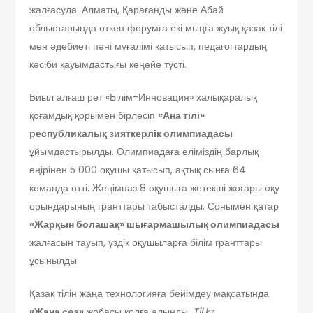
жалғасуда. Алматы, Қарағанды және Абай
облыстарында өткен форумға екі мыңға жуық қазақ тілі
мен әдебиеті пәні мұғалімі қатысып, педагогтардың
кәсіби қауымдастығы кеңейе түсті.
Биыл алғаш рет «Білім-Инновация» халықаралық
қоғамдық қорымен бірлесіп
«Ана тілі»
республикалық зияткерлік олимпиадасы
ұйымдастырылды. Олимпиадаға еліміздің барлық
өңірінен 5 000 оқушы қатысып, ақтық сынға 64
команда өтті. Жеңімпаз 8 оқушыға жетекші жоғары оқу
орындарының гранттары табысталды. Сонымен қатар
«Жарқын болашақ» шығармашылық олимпиадасы
жалғасын тауып, үздік оқушыларға білім гранттары
ұсынылды.
Қазақ тілін жаңа технологияға бейімдеу мақсатында
«Жаңа сөз»
жобасы қолға алынды.
T
il.kz