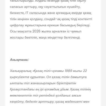
таныстырылды. Алдағы кезеңде қазақ тілін оқыту
сапасын арттыру, оқу сауаттылығын күшейту,
бизнесте, IT саласында және қоғамдық өмірде қазақ
тілін кеңінен қолдану, сондай-ақ қазақ тілді контентті
цифрлау жұмыстарына ерекше басымдық беріледі.
Осы мақсатта 2026 жылға арналған іс-қимыл
жоспары бекітіліп, жаңа міндеттер белгіленді.
Анықтама:
Халықаралық
«Қазақ тілі»
қоғамы 1989 жылы 22
қыркүйекте құрылған. Ол қазақ тілін дамытуға
ынталы тіл жанашырларын біріктіретін
Қазақстандағы ең ірі қоғамдық ұйым. Қазақ тілінің
мемлекеттік тіл ретіндегі қолданыс аясын
кеңейту, беделін арттыру, қазақ мәдениеті мен