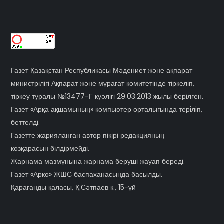
Газет Қазақстан Республикасы Мәдениет және ақпарат
министрілігі Ақпарат және мұрағат комитетінде тіркеліп,
тіркеу туралы №13477-Г куәлігі 29.03.2013 жылы берілген.
Газет «Арқа ақшамының» компьютер орталығында терiлiп,
беттелді.
Газетте жарияланған автор пікірі редакцияның
көзқарасын білдірмейді.
Жарнама мазмұнына жарнама беруші жауап береді.
Газет «Арко» ЖШС баспаханасында басылды.
Қарағанды қаласы, Қ.Сәтпаев к., 15-үй