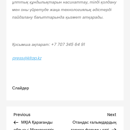
ұлттық құндылықтарын насихаттау, тілді қолдану
мен оны үйретуде жаңа технологиялық әдістерді
пайдалану бағыттарында қызмет атқарады.
Қосымша ақпарат: +7 707 345 64 91
press@kitap.kz
Слайдер
Навигация
Previous
Next
Previous
Next
Post
Post
МҚІА Қарағанды
Отандас ғалымдардың
облысы: Мемлекеттік
тарихи форумы өтті