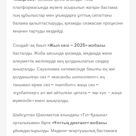
платформасында жүзеге асырылып жатқан бастама
тың құбылыстар мен ұғымдарға ұлттық сипаттағы
балама қалыптастыруды, қоғамды сөзжасам процесіне
кеңінен тартуды көздейді.
Сондай-ақ биыл
«Жыл сөзі – 2025» жобасы
басталды. Жоба аясында қоғамда, медиада және
әлеуметтік желілерде кең қолданылатын сөздер
анықталды. Сауалнама нәтижесінде биылғы ең жиі
қолданылған сөз
–
«жасанды интеллект»,
ең
танымал кірме сөз
–
«чатбот»,
жаңа сөз
–
«сұхбаткер»
, ал жиі айтылған цитата
–
«әр күн – жаңа
мүмкіндік»
екені анықталды.
Шайсұлтан Шаяхметов атындағы «Тіл-Қазына»
орталығымен бірге
«Ұлттық диктант» жобасы
ұйымдастырылды. Мәдени-ағартушылық бастамаға