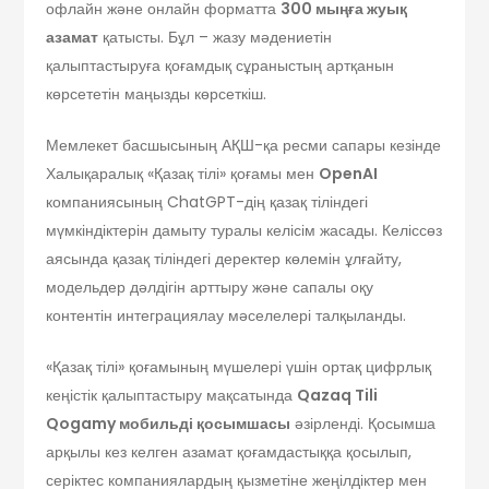
офлайн және онлайн форматта
300 мыңға жуық
азамат
қатысты. Бұл – жазу мәдениетін
қалыптастыруға қоғамдық сұраныстың артқанын
көрсететін маңызды көрсеткіш.
Мемлекет басшысының АҚШ-қа ресми сапары кезінде
Халықаралық «Қазақ тілі» қоғамы мен
OpenAI
компаниясының ChatGPT-дің қазақ тіліндегі
мүмкіндіктерін дамыту туралы келісім жасады. Келіссөз
аясында қазақ тіліндегі деректер көлемін ұлғайту,
модельдер дәлдігін арттыру және сапалы оқу
контентін интеграциялау мәселелері талқыланды.
«Қазақ тілі» қоғамының мүшелері үшін ортақ цифрлық
кеңістік қалыптастыру мақсатында
Qazaq Tili
Qogamy мобильді қосымшасы
әзірленді. Қосымша
арқылы кез келген азамат қоғамдастыққа қосылып,
серіктес компаниялардың қызметіне жеңілдіктер мен