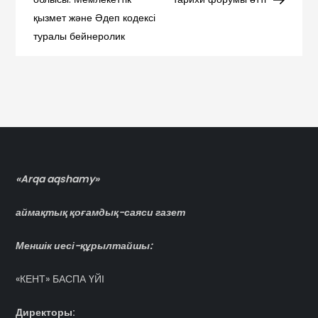
по
қызмет және Әдеп кодексі
записям
туралы бейнеролик
«Arqa aqshamy»
аймақтық қоғамдық-саяси газет
Меншік иесі-құрылтайшы:
«КЕНТ» БАСПА ҮЙІ
Директоры: