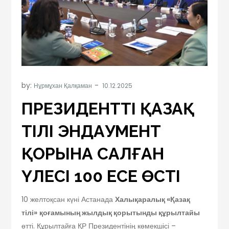
by:
Нұрмұхан Қалқаман
ПРЕЗИДЕНТТІҢ ҚАЗАҚ
ТІЛІ ЭНДАУМЕНТ
ҚОРЫНА САЛҒАН
ҮЛЕСІ 100 ЕСЕ ӨСТІ
10 желтоқсан күні Астанада
Халықаралық
«Қазақ
тілі»
қоғамының жылдық қорытынды құрылтайы
өтті. Құрылтайға ҚР Президентінің көмекшісі –