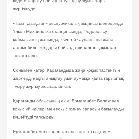
кәдеге жарату бойынша түсіндіру жұмыстары
жүргізілуде.
«Таза Қазақстан» республикалық акциясы шеңберінде
Үлкен Михайловка станциясында, Федоров су
қоймасының жанында, «Күнгей» ауданында және
автомобиль жолдары бойында жиналған қоқыстар
тазартылды.
Сонымен қатар, Қарағандыда жаңа қоқыс тастайтын
жерлерді нақты анықтау үшін аумаққа қайта ғарыштық
түсіру жүргізу жоспарланған.
Қарағанды облысының әкімі Ермағанбет Бөлекпаев
қоқыс үйінділері мен қоқыс жинау сапасын бақылауды
күшейтуді тапсырды.
Ермағанбет Бөлекпаев қалада тәртіпті сақтау –