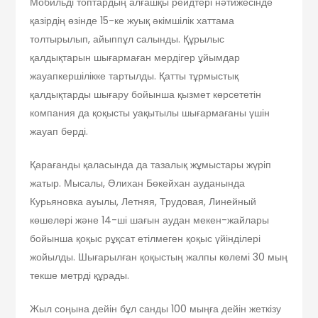
Мобильді топтардың алғашқы рейдтері нәтижесінде
қазірдің өзінде 15-ке жуық әкімшілік хаттама
толтырылып, айыппұл салынды. Құрылыс
қалдықтарын шығармаған мердігер ұйымдар
жауапкершілікке тартылды. Қатты тұрмыстық
қалдықтарды шығару бойынша қызмет көрсететін
компания да қоқысты уақытылы шығармағаны үшін
жауап берді.
Қарағанды қаласында да тазалық жұмыстары жүріп
жатыр. Мысалы, Әлихан Бөкейхан ауданында
Курьяновка ауылы, Летняя, Трудовая, Линейный
көшелері және 14-ші шағын аудан мекен-жайлары
бойынша қоқыс рұқсат етілмеген қоқыс үйінділері
жойылды. Шығарылған қоқыстың жалпы көлемі 30 мың
текше метрді құрады.
Жыл соңына дейін бұл санды 100 мыңға дейін жеткізу