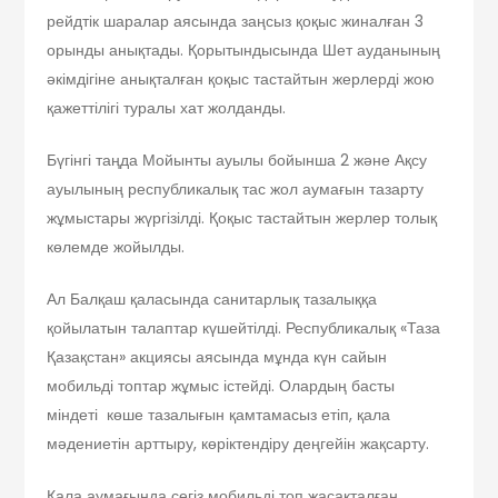
рейдтік шаралар аясында заңсыз қоқыс жиналған 3
орынды анықтады. Қорытындысында Шет ауданының
әкімдігіне анықталған қоқыс тастайтын жерлерді жою
қажеттілігі туралы хат жолданды.
Бүгінгі таңда Мойынты ауылы бойынша 2 және Ақсу
ауылының республикалық тас жол аумағын тазарту
жұмыстары жүргізілді. Қоқыс тастайтын жерлер толық
көлемде жойылды.
Ал Балқаш қаласында санитарлық тазалыққа
қойылатын талаптар күшейтілді. Республикалық «Таза
Қазақстан» акциясы аясында мұнда күн сайын
мобильді топтар жұмыс істейді. Олардың басты
міндеті көше тазалығын қамтамасыз етіп, қала
мәдениетін арттыру, көріктендіру деңгейін жақсарту.
Қала аумағында сегіз мобильді топ жасақталған.