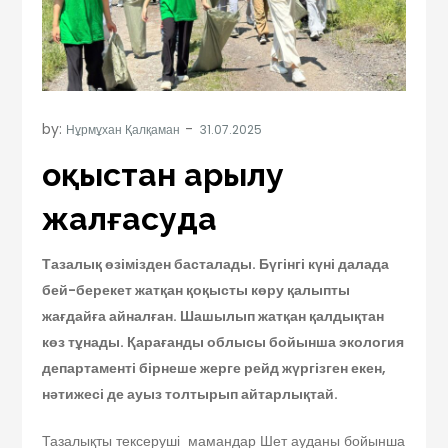
by:
Нұрмұхан Қалқаман
Қоқыстан арылу
жалғасуда
Тазалық өзімізден басталады. Бүгінгі күні далада
бей-берекет жатқан қоқысты көру қалыпты
жағдайға айналған. Шашылып жатқан қалдықтан
көз тұнады. Қарағанды облысы бойынша экология
департаменті бірнеше жерге рейд жүргізген екен,
нәтижесі де ауыз толтырып айтарлықтай.
Тазалықты тексеруші мамандар Шет ауданы бойынша