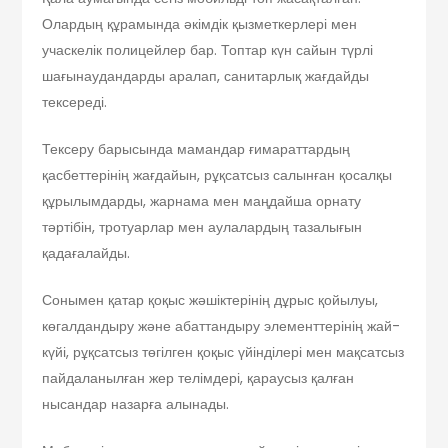
Олардың құрамында әкімдік қызметкерлері мен
учаскелік полицейлер бар. Топтар күн сайын түрлі
шағынаудандарды аралап, санитарлық жағдайды
тексереді.
Тексеру барысында мамандар ғимараттардың
қасбеттерінің жағдайын, рұқсатсыз салынған қосалқы
құрылымдарды, жарнама мен маңдайша орнату
тәртібін, тротуарлар мен аулалардың тазалығын
қадағалайды.
Сонымен қатар қоқыс жәшіктерінің дұрыс қойылуы,
көгалдандыру және абаттандыру элементтерінің жай-
күйі, рұқсатсыз төгілген қоқыс үйінділері мен мақсатсыз
пайдаланылған жер телімдері, қараусыз қалған
нысандар назарға алынады.