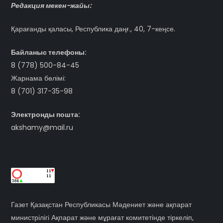
Редакция мекен-жайы:
Қарағанды қаласы, Республика даңғ., 40, 7-кеңсе.
Байланыс телефоны:
8 (778) 500-84-45
Жарнама бөлімі:
8 (701) 317-35-98
Электронды пошта:
akshamy@mail.ru
Газет Қазақстан Республикасы Мәдениет және ақпарат
министрілігі Ақпарат және мұрағат комитетінде тіркеліп,