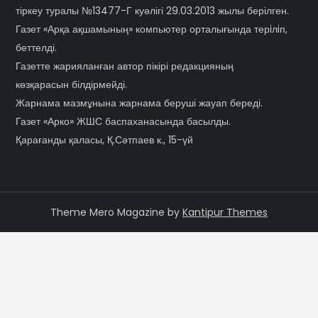
тіркеу туралы №13477-Г куәлігі 29.03.2013 жылы берілген.
Газет «Арқа ақшамының» компьютер орталығында терiлiп,
беттелді.
Газетте жарияланған автор пікірі редакцияның
көзқарасын білдірмейді.
Жарнама мазмұнына жарнама беруші жауап береді.
Газет «Арко» ЖШС баспаханасында басылды.
Қарағанды қаласы, Қ.Сәтпаев к., 15-үй
Theme Mero Magazine by
Kantipur Themes