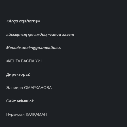
«Arqa aqshamy»
аймақтық қоғамдық-саяси газет
Меншік иесі-құрылтайшы:
«КЕНТ» БАСПА ҮЙІ
Директоры:
Эльмира ОМАРХАНОВА
Сайт әкімшісі:
Нұрмұхан ҚАЛҚАМАН