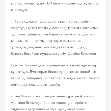
жоспарлануда. Қазір ТБӨ шағын ауданында жұмыстар
жалғасуда.
– Тұрғындармен араласа отырып, біз жыл сайын
тазартуды қажет ететін учаскелердің тізімін жасаймыз.
Бұл қоқыс үйінділерінің барлығы жеке үйлерден күл,
құрылыс және тұрмыстық қоқыс шығаратын
тұрғындардың кінәсінен пайда болады, – дейді
Әлихан Бөкейхан ауданының әкімі Досбол Күлекеев.
Қазыбек би атындағы ауданда да осындай жұмыстар
жүргізілуде. Бұл жерде белсенділер қоқыс тастайтын
жерлерді хабарлап, бос жерлерге қоқыс тастап кететін
көліктердің нөмірлерін тіркейді.
Үлкен Михайловка станциясында тұратын Алмагүл
Жанкина 15 жылдан бері өз көшесінде тәртіптің
сақталуын қадағалап келеді. Бұл учаске қоқыс