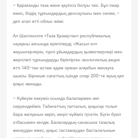
– Қарағанды таза және қауіпсіз болуы тиіс. Бұл пиар
емес, біздің тұрғындардың денсаулығы мен сенімі, –
деп атап өтті облыс әкімі.
Ал Шахтинскте «Таза Қазақстан» республикалық
науқаны аясында еріктілерді, «Жасыл ел»
жауынгерлерін, түрлі ұйымдардың қызметкерлері мен
жергілікті тұрғындарды біріктірген экологиялық акция
өтті. 140-тан астам адам орман алқабын жинауға
шықты. Бірнеше сағаттың ішінде олар 200-ге жуық қап
қоқыс жинады.
– Күйеуім екеуміз осында балалармен жиі
серуендейміз. Табиғаттың тапталып, қоқысқа толып
бара жатқанын көріп, көңіл-күйіміз түсетін. Бүгін бүкіл
отбасымен келдік. Балалардың санасына тазалық
жинаудан емес, қоқыс тастамаудан басталатынын