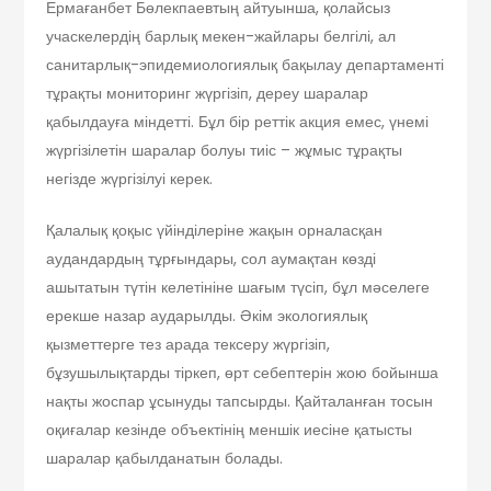
Ермағанбет Бөлекпаевтың айтуынша, қолайсыз
учаскелердің барлық мекен-жайлары белгілі, ал
санитарлық-эпидемиологиялық бақылау департаменті
тұрақты мониторинг жүргізіп, дереу шаралар
қабылдауға міндетті. Бұл бір реттік акция емес, үнемі
жүргізілетін шаралар болуы тиіс – жұмыс тұрақты
негізде жүргізілуі керек.
Қалалық қоқыс үйінділеріне жақын орналасқан
аудандардың тұрғындары, сол аумақтан көзді
ашытатын түтін келетініне шағым түсіп, бұл мәселеге
ерекше назар аударылды. Әкім экологиялық
қызметтерге тез арада тексеру жүргізіп,
бұзушылықтарды тіркеп, өрт себептерін жою бойынша
нақты жоспар ұсынуды тапсырды. Қайталанған тосын
оқиғалар кезінде объектінің меншік иесіне қатысты
шаралар қабылданатын болады.