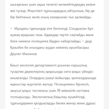
шығарғаны үшін ақша төлегісі келмейтіндердің көзіне
жиі түседі. Жергілікті тұрғындардың айтуынша, бір де
бір бейтаныс көлік оның назарынан тыс қалмайды.
– Мұндағы тұрғындар өте белсенді. Сондықтан бұл
аумақ әрқашан таза. Адамдар тәртіп сақтайды және
бізге немесе полицияға бірден хабарлайды, – деді
Қазыбек би атындағы аудан әкімінің орынбасары
Дәулет Маханов.
Биыл экология департаменті ұсынған ғарыштық
түсірілім деректерінің арқасында сегіз қоқыс үйіндісі
анықталды. Олардың үшеуі жойылды, қалғандарында
жұмыстар жүргізіліп жатыр. Полициямен бірлесіп,
заңсыз қоқыс тастағаны үшін 19 әкімшілік хаттама
толтырылды. Экологиялық бақылау күшейтілді,
тұрғындармен қалдықтарды бөлек жинау және дұрыс