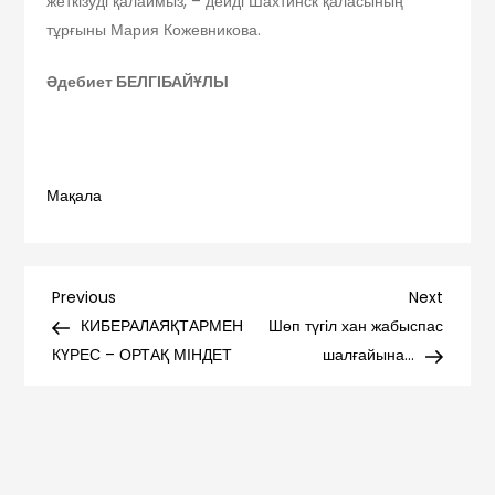
жеткізуді қалаймыз, – дейді Шахтинск қаласының
тұрғыны Мария Кожевникова.
Әдебиет БЕЛГІБАЙҰЛЫ
Мақала
Навигация
Previous
Next
Previous
Next
Post
Post
КИБЕРАЛАЯҚТАРМЕН
Шөп түгіл хан жабыспас
по
КҮРЕС – ОРТАҚ МІНДЕТ
шалғайына…
записям