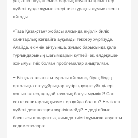
уақытша науқан емес, барлық жауапты қызметтер
жүйелі түрде жұмыс істеуі тиіс тұрақты жұмыс екенін
айтады.
«Таза Қазақстан» жобасы аясында өңірлік билік
санитарлық жағдайға ауқымды тексеру жүргізуде.
Алайда, әкімнің айтуынша, жұмыс барысында қала
тұрғындарының шағымдарын күтпей-ақ, әлдеқашан
жойылуы тиіс болған проблемалар анықталған.
– Біз қала тазалығы туралы айтамыз, бірақ біздің
орталықта егеуқұйрықтар жүгіріп, қоқыс үйінділері
жанып жатса, қандай тазалық болуы мүмкін?! Сол
сәтте санитарлық қызметтер қайда болған? Неліктен
жүйелі дезинсекция жүргізілмейді? – деді облыс
басшысы аппараттық жиында тиісті жұмысқа жауапты
ведомстволарға.