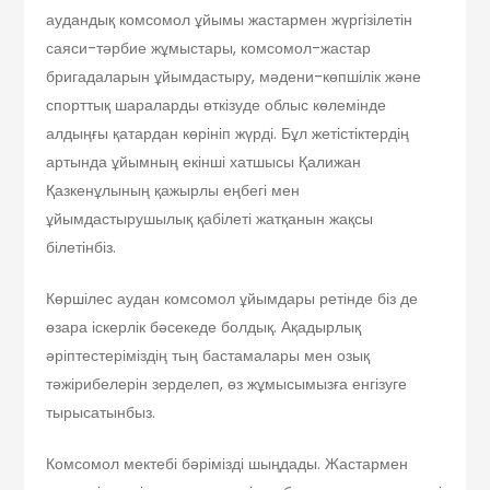
аудандық комсомол ұйымы жастармен жүргізілетін
саяси-тәрбие жұмыстары, комсомол-жастар
бригадаларын ұйымдастыру, мәдени-көпшілік және
спорттық шараларды өткізуде облыс көлемінде
алдыңғы қатардан көрініп жүрді. Бұл жетістіктердің
артында ұйымның екінші хатшысы Қалижан
Қазкенұлының қажырлы еңбегі мен
ұйымдастырушылық қабілеті жатқанын жақсы
білетінбіз.
Көршілес аудан комсомол ұйымдары ретінде біз де
өзара іскерлік бәсекеде болдық. Ақадырлық
әріптестеріміздің тың бастамалары мен озық
тәжірибелерін зерделеп, өз жұмысымызға енгізуге
тырысатынбыз.
Комсомол мектебі бәрімізді шыңдады. Жастармен