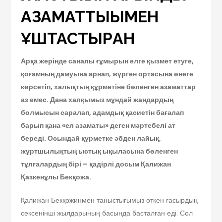
АЗАМАТТЫҒЫМЕН
ҰШТАСТЫРҒАН
Арқа жерінде саналы ғұмырын елге қызмет етуге,
қоғамның дамуына арнап, жүрген ортасына өнеге
көрсетіп, халықтың құрметіне бөленген азаматтар
аз емес. Дана халқымыз мұндай жандардың
болмысын саралап, адамдық қасиетін бағалап
барып қана «ел азаматы» деген мәртебелі ат
береді. Осындай құрметке әбден лайық,
жұртшылықтың ыстық ықыласына бөленген
тұлғалардың бірі – қадірлі досым Қалижан
Қазкенұлы Бекқожа.
Қалижан Бекқожинмен таныстығымыз өткен ғасырдың
сексенінші жылдарының басында басталған еді. Сол