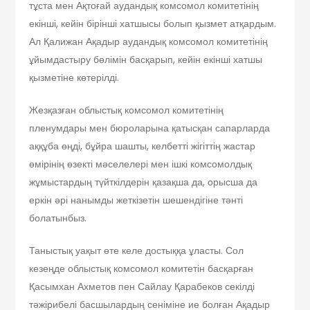
тұста мен Ақтоғай аудандық комсомол комитетінің
екінші, кейін бірінші хатшысы болып қызмет атқардым.
Ал Қалижан Ақадыр аудандық комсомол комитетінің
ұйымдастыру бөлімін басқарып, кейін екінші хатшы
қызметіне көтерілді.
Жезқазған облыстық комсомол комитетінің
пленумдары мен бюроларына қатысқан сапарларда
аққұба өңді, бұйра шашты, келбетті жігіттің жастар
өмірінің өзекті мәселелері мен ішкі комсомолдық
жұмыстардың түйткілдерін қазақша да, орысша да
еркін әрі нанымды жеткізетін шешендігіне тәнті
болатынбыз.
Таныстық уақыт өте келе достыққа ұласты. Сол
кезеңде облыстық комсомол комитетін басқарған
Қасымхан Ахметов пен Сайлау Қарабеков секілді
тәжірибелі басшылардың сеніміне ие болған Ақадыр