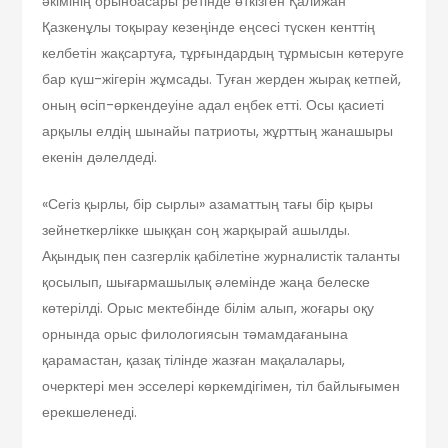
әкімінің орынбасары ретінде өткізген Қалижан
Қазкенұлы тоқырау кезеңінде еңсесі түскен кенттің
келбетін жақсартуға, тұрғындардың тұрмысын көтеруге
бар күш-жігерін жұмсады. Туған жерден жырақ кетпей,
оның өсіп-өркендеуіне адал еңбек етті. Осы қасиеті
арқылы елдің шынайы патриоты, жұрттың жанашыры
екенін дәлелдеді.
«Сегіз қырлы, бір сырлы» азаматтың тағы бір қыры
зейнеткерлікке шыққан соң жарқырай ашылды.
Ақындық пен сазгерлік қабілетіне журналистік таланты
қосылып, шығармашылық әлемінде жаңа белеске
көтерілді. Орыс мектебінде білім алып, жоғары оқу
орнында орыс филологиясын тәмамдағанына
қарамастан, қазақ тілінде жазған мақалалары,
очерктері мен эсселері көркемдігімен, тіл байлығымен
ерекшеленеді.