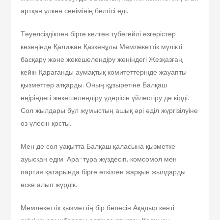
артқан үлкен сенімінің белгісі еді.
Тәуелсіздікпен бірге келген түбегейлі өзгерістер
кезеңінде Қалижан Қазкенұлы Мемлекеттік мүлікті
басқару және жекешелендіру жөніндегі Жезқазған,
кейін Қарағанды аумақтық комитеттерінде жауапты
қызметтер атқарды. Оның құзыретіне Балқаш
өңіріндегі жекешелендіру үдерісін үйлестіру де кірді.
Сол жылдары бұл жұмыстың ашық әрі әділ жүргізілуіне
өз үлесін қосты.
Мен де сол уақытта Балқаш қаласына қызметке
ауысқан едім. Ара-тұра жүздесіп, комсомол мен
партия қатарында бірге өткізген жарқын жылдарды
еске алып жүрдік.
Мемлекеттік қызметтің бір белесін Ақадыр кенті