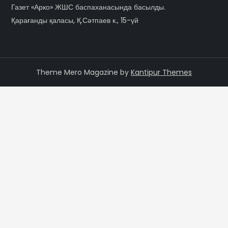
Газет «Арко» ЖШС баспаханасында басылды.
Қарағанды қаласы, Қ.Сәтпаев к., 15-үй
Theme Mero Magazine by
Kantipur Themes