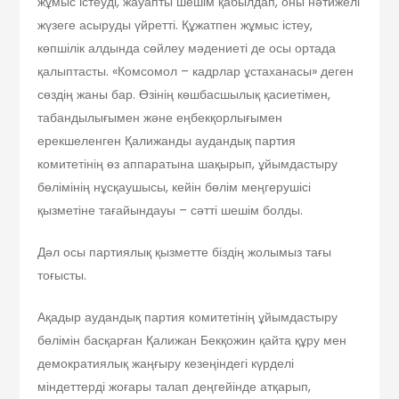
жұмыс істеуді, жауапты шешім қабылдап, оны нәтижелі
жүзеге асыруды үйретті. Құжатпен жұмыс істеу,
көпшілік алдында сөйлеу мәдениеті де осы ортада
қалыптасты. «Комсомол – кадрлар ұстаханасы» деген
сөздің жаны бар. Өзінің көшбасшылық қасиетімен,
табандылығымен және еңбекқорлығымен
ерекшеленген Қалижанды аудандық партия
комитетінің өз аппаратына шақырып, ұйымдастыру
бөлімінің нұсқаушысы, кейін бөлім меңгерушісі
қызметіне тағайындауы – сәтті шешім болды.
Дәл осы партиялық қызметте біздің жолымыз тағы
тоғысты.
Ақадыр аудандық партия комитетінің ұйымдастыру
бөлімін басқарған Қалижан Бекқожин қайта құру мен
демократиялық жаңғыру кезеңіндегі күрделі
міндеттерді жоғары талап деңгейінде атқарып,