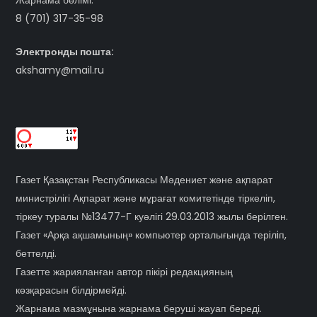
Жарнама бөлімі:
8 (701) 317-35-98
Электронды пошта:
akshamy@mail.ru
Газет Қазақстан Республикасы Мәдениет және ақпарат
министрілігі Ақпарат және мұрағат комитетінде тіркеліп,
тіркеу туралы №13477-Г куәлігі 29.03.2013 жылы берілген.
Газет «Арқа ақшамының» компьютер орталығында терiлiп,
беттелді.
Газетте жарияланған автор пікірі редакцияның
көзқарасын білдірмейді.
Жарнама мазмұнына жарнама беруші жауап береді.