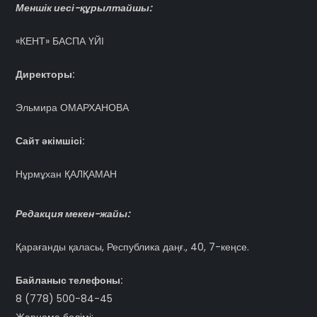
Меншік иесі-құрылтайшы:
«КЕНТ» БАСПА ҮЙІ
Директоры:
Эльмира ОМАРХАНОВА
Сайт әкімшісі:
Нұрмұхан ҚАЛҚАМАН
Редакция мекен-жайы:
Қарағанды қаласы, Республика даңғ., 40, 7-кеңсе.
Байланыс телефоны:
8 (778) 500-84-45