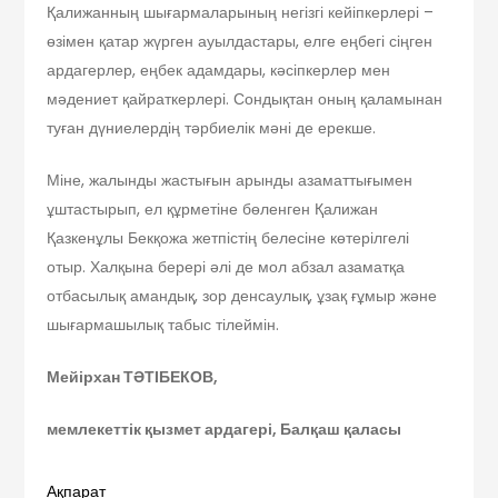
Қалижанның шығармаларының негізгі кейіпкерлері –
өзімен қатар жүрген ауылдастары, елге еңбегі сіңген
ардагерлер, еңбек адамдары, кәсіпкерлер мен
мәдениет қайраткерлері. Сондықтан оның қаламынан
туған дүниелердің тәрбиелік мәні де ерекше.
Міне, жалынды жастығын арынды азаматтығымен
ұштастырып, ел құрметіне бөленген Қалижан
Қазкенұлы Бекқожа жетпістің белесіне көтерілгелі
отыр. Халқына берері әлі де мол абзал азаматқа
отбасылық амандық, зор денсаулық, ұзақ ғұмыр және
шығармашылық табыс тілеймін.
Мейірхан ТӘТІБЕКОВ,
мемлекеттік қызмет ардагері, Балқаш қаласы
Ақпарат