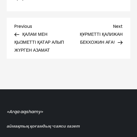
Навигация
Previous
Next
Previous
Next
Post
Post
ҚАЛАМ МЕН
ҚҰРМЕТТІ ҚАЛИЖАН
по
ҚЫЗМЕТТІ ҚАТАР АЛЫП
БЕКХОЖИН АҒА!
ЖҮРГЕН АЗАМАТ
записям
«Arqa aqshamy»
аймақтық қоғамдық-саяси газет