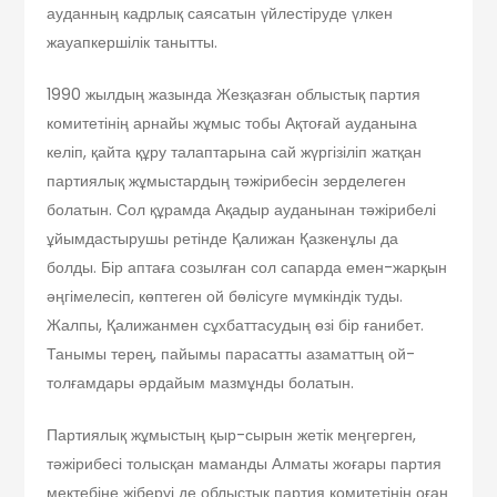
ауданның кадрлық саясатын үйлестіруде үлкен
жауапкершілік танытты.
1990 жылдың жазында Жезқазған облыстық партия
комитетінің арнайы жұмыс тобы Ақтоғай ауданына
келіп, қайта құру талаптарына сай жүргізіліп жатқан
партиялық жұмыстардың тәжірибесін зерделеген
болатын. Сол құрамда Ақадыр ауданынан тәжірибелі
ұйымдастырушы ретінде Қалижан Қазкенұлы да
болды. Бір аптаға созылған сол сапарда емен-жарқын
әңгімелесіп, көптеген ой бөлісуге мүмкіндік туды.
Жалпы, Қалижанмен сұхбаттасудың өзі бір ғанибет.
Танымы терең, пайымы парасатты азаматтың ой-
толғамдары әрдайым мазмұнды болатын.
Партиялық жұмыстың қыр-сырын жетік меңгерген,
тәжірибесі толысқан маманды Алматы жоғары партия
мектебіне жіберуі де облыстық партия комитетінің оған