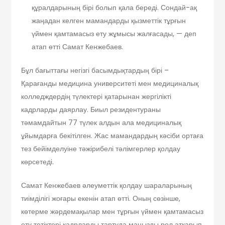
құралдарының бірі болып қала береді. Сондай-ақ
жаңадан келген мамандарды қызметтік тұрғын
үймен қамтамасыз ету жұмысы жалғасады, — деп
атап өтті Самат Кенжебаев.
Бұл бағыттағы негізгі басымдықтардың бірі –
Қарағанды медицина университеті мен медициналық
колледждердің түлектері қатарынан жергілікті
кадрларды даярлау. Биыл резидентураны
тәмамдайтын 77 түлек алдын ала медициналық
ұйымдарға бекітілген. Жас мамандардың кәсіби ортаға
тез бейімделуіне тәжірибелі тәлімгерлер қолдау
көрсетеді.
Самат Кенжебаев әлеуметтік қолдау шараларының
тиімділігі жоғары екенін атап өтті. Оның сөзінше,
көтерме жәрдемақылар мен тұрғын үймен қамтамасыз
ету тетіктері кадрларды тартуда маңызды рөл атқарып