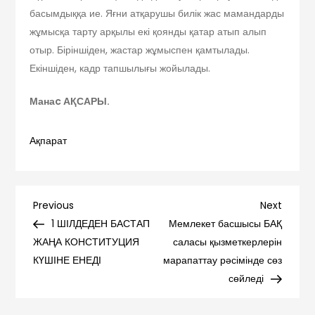
басымдыққа ие. Яғни атқарушы билік жас мамандарды
жұмысқа тарту арқылы екі қоянды қатар атып алып
отыр. Біріншіден, жастар жұмыспен қамтылады.
Екіншіден, кадр тапшылығы жойылады.
Манаc АҚСАРЫ.
Ақпарат
Навигация
Previous
Next
Previous
Next
Post
Post
1 ШІЛДЕДЕН БАСТАП
Мемлекет басшысы БАҚ
по
ЖАҢА КОНСТИТУЦИЯ
саласы қызметкерлерін
КҮШІНЕ ЕНЕДІ
марапаттау рәсімінде сөз
записям
сөйледі