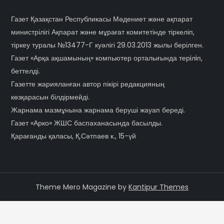
Газет Қазақстан Республикасы Мәдениет және ақпарат
министрілігі Ақпарат және мұрағат комитетінде тіркеліп,
тіркеу туралы №13477-Г куәлігі 29.03.2013 жылы берілген.
Газет «Арқа ақшамының» компьютер орталығында терiлiп,
беттелді.
Газетте жарияланған автор пікірі редакцияның
көзқарасын білдірмейді.
Жарнама мазмұнына жарнама беруші жауап береді.
Газет «Арко» ЖШС баспаханасында басылды.
Қарағанды қаласы, Қ.Сәтпаев к., 15-үй
Theme Mero Magazine by
Kantipur Themes