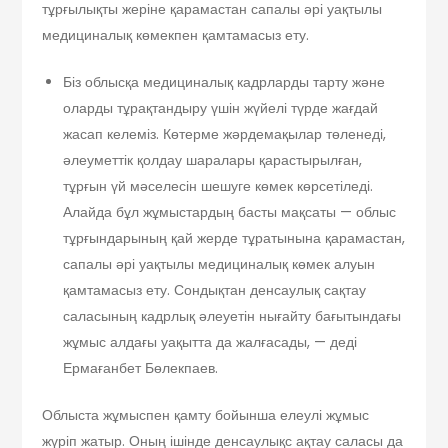
тұрғылықты жеріне қарамастан сапалы әрі уақтылы
медициналық көмекпен қамтамасыз ету.
Біз облысқа медициналық кадрларды тарту және
оларды тұрақтандыру үшін жүйелі түрде жағдай
жасап келеміз. Көтерме жәрдемақылар төленеді,
әлеуметтік қолдау шаралары қарастырылған,
тұрғын үй мәселесін шешуге көмек көрсетіледі.
Алайда бұл жұмыстардың басты мақсаты — облыс
тұрғындарының қай жерде тұратынына қарамастан,
сапалы әрі уақтылы медициналық көмек алуын
қамтамасыз ету. Сондықтан денсаулық сақтау
саласының кадрлық әлеуетін нығайту бағытындағы
жұмыс алдағы уақытта да жалғасады, — деді
Ермағанбет Бөлекпаев.
Облыста жұмыспен қамту бойынша елеулі жұмыс
жүріп жатыр. Оның ішінде денсаулықс ақтау саласы да