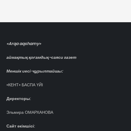
«Arqa aqshamy»
аймақтық қоғамдық-саяси газет
Меншік иесі-құрылтайшы:
«КЕНТ» БАСПА ҮЙІ
Директоры:
Эльмира ОМАРХАНОВА
Сайт әкімшісі: