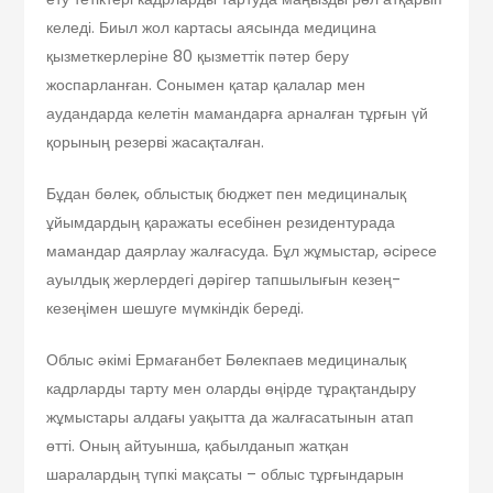
келеді. Биыл жол картасы аясында медицина
қызметкерлеріне 80 қызметтік пәтер беру
жоспарланған. Сонымен қатар қалалар мен
аудандарда келетін мамандарға арналған тұрғын үй
қорының резерві жасақталған.
Бұдан бөлек, облыстық бюджет пен медициналық
ұйымдардың қаражаты есебінен резидентурада
мамандар даярлау жалғасуда. Бұл жұмыстар, әсіресе
ауылдық жерлердегі дәрігер тапшылығын кезең-
кезеңімен шешуге мүмкіндік береді.
Облыс әкімі Ермағанбет Бөлекпаев медициналық
кадрларды тарту мен оларды өңірде тұрақтандыру
жұмыстары алдағы уақытта да жалғасатынын атап
өтті. Оның айтуынша, қабылданып жатқан
шаралардың түпкі мақсаты – облыс тұрғындарын