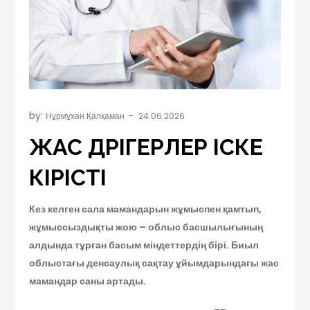
by:
Нұрмұхан Қалқаман
ЖАС ДӘРІГЕРЛЕР ІСКЕ
КІРІСТІ
Кез келген сала мамандарын жұмыспен қамтып,
жұмыссыздықты жою – облыс басшылығының
алдында тұрған басым міндеттердің бірі. Биыл
облыстағы денсаулық сақтау ұйымдарындағы жас
мамандар саны артады.