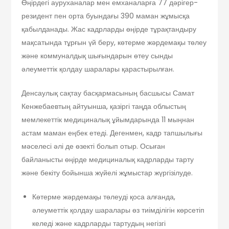
Өңірдегі ауруханалар мен емханаларға 77 дәрігер-
резидент пен орта буындағы 390 маман жұмысқа
қабылданады. Жас кадрларды өңірде тұрақтандыру
мақсатында тұрғын үй беру, көтерме жәрдемақы төлеу
және коммуналдық шығындарын өтеу сынды
әлеуметтік қолдау шаралары қарастырылған.
Денсаулық сақтау басқармасының басшысы Самат
Кенжебаевтың айтуынша, қазіргі таңда облыстың
мемлекеттік медициналық ұйымдарында 11 мыңнан
астам маман еңбек етеді. Дегенмен, кадр тапшылығы
мәселесі әлі де өзекті болып отыр. Осыған
байланысты өңірде медициналық кадрларды тарту
және бекіту бойынша жүйелі жұмыстар жүргізілуде.
Көтерме жәрдемақы төлеуді қоса алғанда,
әлеуметтік қолдау шаралары өз тиімділігін көрсетіп
келеді және кадрларды тартудың негізгі