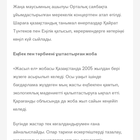
Жаңа маусымның ашылуы Орталық саябақта
ұйымдастырылған мерекелік концертпен атап өтілді.
Шараға қазақстандық танымал өнерпаздар Қайрат
Түнтеков пен Еңілік қатысып, көрермендерге көтеріңкі
көңіл күй сыйлады.
Еңбек пен тәрбиені ұштастырған жоба
«Жасыл ел» жобасы Қазақстанда 2005 жылдан бері
жүзеге асырылып келеді. Осы уақыт ішінде
бағдарлама жүздеген мың жасты еңбекпен қамтып,
экологиялық мәдениетті қалыптастыруға ықпал етті.
Қарағанды облысында да жоба жыл сайын кеңейіп
келеді.
Бүгінде жастар тек көгалдандырумен ғана
айналыспайды. Олар тарихи ескерткіштерді тазалау,