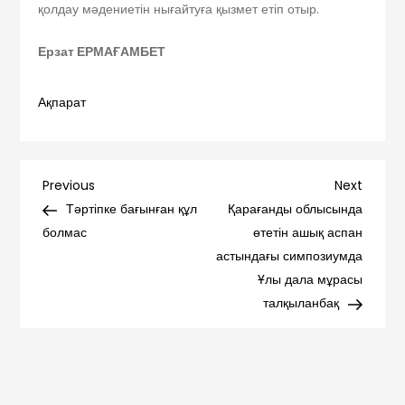
қолдау мәдениетін нығайтуға қызмет етіп отыр.
Ерзат ЕРМАҒАМБЕТ
Ақпарат
Навигация
Previous
Next
Previous
Next
Post
Post
Тәртіпке бағынған құл
Қарағанды облысында
по
болмас
өтетін ашық аспан
астындағы симпозиумда
записям
Ұлы дала мұрасы
талқыланбақ