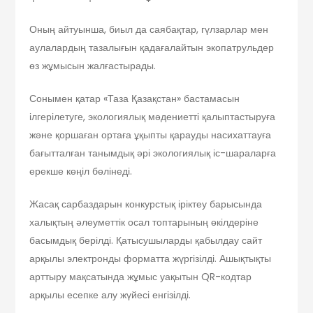
Оның айтуынша, биыл да саябақтар, гүлзарлар мен
аулалардың тазалығын қадағалайтын экопатрульдер
өз жұмысын жалғастырады.
Сонымен қатар «Таза Қазақстан» бастамасын
ілгерілетуге, экологиялық мәдениетті қалыптастыруға
және қоршаған ортаға ұқыпты қарауды насихаттауға
бағытталған танымдық әрі экологиялық іс-шараларға
ерекше көңіл бөлінеді.
Жасақ сарбаздарын конкурстық іріктеу барысында
халықтың әлеуметтік осал топтарының өкілдеріне
басымдық берілді. Қатысушыларды қабылдау сайт
арқылы электронды форматта жүргізілді. Ашықтықты
арттыру мақсатында жұмыс уақытын QR-кодтар
арқылы есепке алу жүйесі енгізілді.