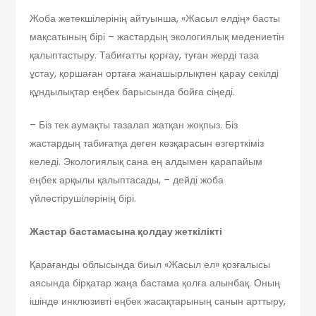
Жоба жетекшілерінің айтуынша, «Жасыл елдің» басты
мақсатының бірі – жастардың экологиялық мәдениетін
қалыптастыру. Табиғатты қорғау, туған жерді таза
ұстау, қоршаған ортаға жанашырлықпен қарау секілді
құндылықтар еңбек барысында бойға сіңеді.
– Біз тек аумақты тазалап жатқан жоқпыз. Біз
жастардың табиғатқа деген көзқарасын өзгерткіміз
келеді. Экологиялық сана ең алдымен қарапайым
еңбек арқылы қалыптасады, – дейді жоба
үйлестірушілерінің бірі.
Жастар бастамасына қолдау жеткілікті
Қарағанды облысында биыл «Жасыл ел» қозғалысы
аясында бірқатар жаңа бастама қолға алынбақ. Оның
ішінде инклюзивті еңбек жасақтарының санын арттыру,