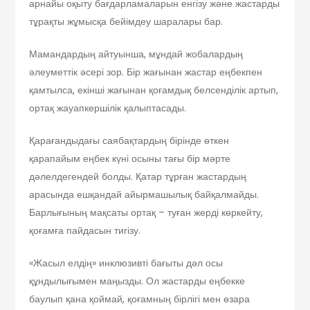
арнайы оқыту бағдарламаларын енгізу және жастарды
тұрақты жұмысқа бейімдеу шаралары бар.
Мамандардың айтуынша, мұндай жобалардың
әлеуметтік әсері зор. Бір жағынан жастар еңбекпен
қамтылса, екінші жағынан қоғамдық белсенділік артып,
ортақ жауапкершілік қалыптасады.
Қарағандыдағы саябақтардың бірінде өткен
қарапайым еңбек күні осыны тағы бір мәрте
дәлелдегендей болды. Қатар тұрған жастардың
арасында ешқандай айырмашылық байқалмайды.
Барлығының мақсаты ортақ – туған жерді көркейту,
қоғамға пайдасын тигізу.
«Жасыл елдің» инклюзивті бағыты дәл осы
құндылығымен маңызды. Ол жастарды еңбекке
баулып қана қоймай, қоғамның бірлігі мен өзара