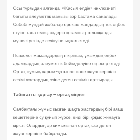
Осы тұрғыдан алғанда, «Жасыл елдің» инклюзивті
бағыты әлеуметтік маңызы зор бастама саналады.
Себебі мұндай жобалар ерекше жандардың тек еңбек
етуіне ғана емес, өздерін қоғамның толыққанды
мүшесі ретінде сезінуіне ықпал етеді.
Психолог мамандардың пікірінше, ұжымдық еңбек
адамдардың әлеуметтік бейімделуіне оң әсер етеді.
Ортақ жұмыс, қарым-қатынас және жауапкершілік
сезімі жастардың өзіне деген сенімін арттырады.
Табиғатты қорғау – ортақ міндет
Саябақтағы жұмыс қызған шақта жастардың бірі ағаш
көшеттеріне су құйып жүрсе, енді бірі қоқыс жинауға
кірісті. Олардың әр қимылынан ортақ іске деген
жауапкершілік байқалады.