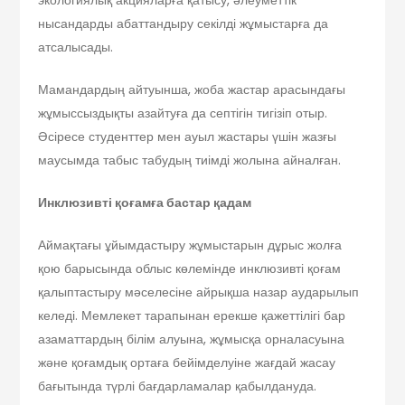
экологиялық акцияларға қатысу, әлеуметтік
нысандарды абаттандыру секілді жұмыстарға да
атсалысады.
Мамандардың айтуынша, жоба жастар арасындағы
жұмыссыздықты азайтуға да септігін тигізіп отыр.
Әсіресе студенттер мен ауыл жастары үшін жазғы
маусымда табыс табудың тиімді жолына айналған.
Инклюзивті қоғамға бастар қадам
Аймақтағы ұйымдастыру жұмыстарын дұрыс жолға
қою барысында облыс көлемінде инклюзивті қоғам
қалыптастыру мәселесіне айрықша назар аударылып
келеді. Мемлекет тарапынан ерекше қажеттілігі бар
азаматтардың білім алуына, жұмысқа орналасуына
және қоғамдық ортаға бейімделуіне жағдай жасау
бағытында түрлі бағдарламалар қабылдануда.