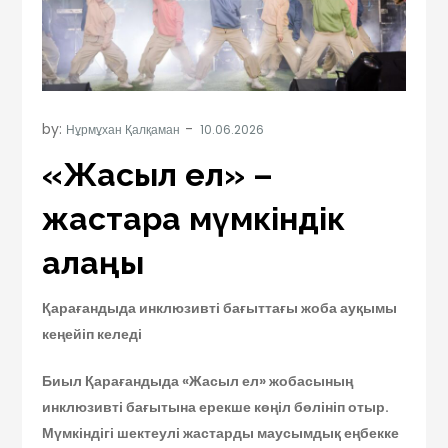
by:
Нұрмұхан Қалқаман
«Жасыл ел» –
жастарға мүмкіндік
алаңы
Қарағандыда инклюзивті бағыттағы жоба ауқымы
кеңейіп келеді
Биыл Қарағанды
да
«Жасыл ел» жобасының
инклюзивті бағытына ерекше көңіл бөлініп отыр.
Мүмкіндігі шектеулі жастарды маусымдық еңбекке