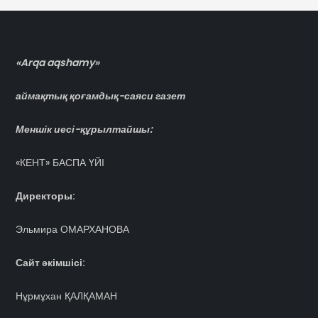
«Arqa aqshamy»
аймақтық қоғамдық-саяси газет
Меншік иесі-құрылтайшы:
«КЕНТ» БАСПА ҮЙІ
Директоры:
Эльмира ОМАРХАНОВА
Сайт әкімшісі:
Нұрмұхан ҚАЛҚАМАН