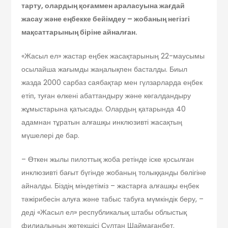
тарту, олардың қоғаммен араласуына жағдай
жасау және еңбекке бейімдеу – жобаның негізгі
мақсаттарының біріне айналған.
«Жасыл ел» жастар еңбек жасақтарының 22-маусымы
осылайша жағымды жаңалықпен басталды. Биыл
жазда 2000 сарбаз саябақтар мен гүлзарларда еңбек
етіп, туған өлкені абаттандыру және көгалдандыру
жұмыстарына қатысады. Олардың қатарында 40
адамнан тұратын алғашқы инклюзивті жасақтың
мүшелері де бар.
– Өткен жылы пилоттық жоба ретінде іске қосылған
инклюзивті бағыт бүгінде жобаның толыққанды бөлігіне
айналды. Біздің міндетіміз – жастарға алғашқы еңбек
тәжірибесін алуға және табыс табуға мүмкіндік беру, –
деді «Жасыл ел» республикалық штабы облыстық
филиалының жетекшісі Сұлтан Шаймағанбет.