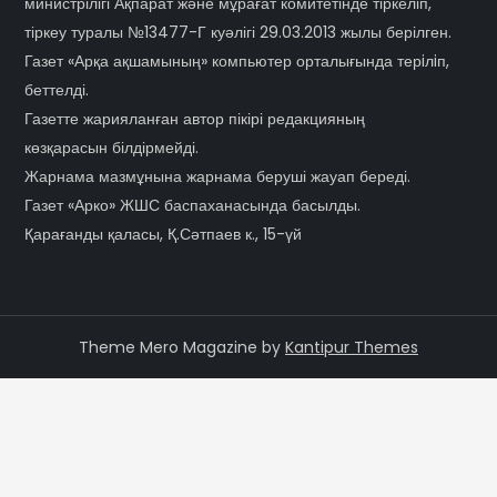
министрілігі Ақпарат және мұрағат комитетінде тіркеліп,
тіркеу туралы №13477-Г куәлігі 29.03.2013 жылы берілген.
Газет «Арқа ақшамының» компьютер орталығында терiлiп,
беттелді.
Газетте жарияланған автор пікірі редакцияның
көзқарасын білдірмейді.
Жарнама мазмұнына жарнама беруші жауап береді.
Газет «Арко» ЖШС баспаханасында басылды.
Қарағанды қаласы, Қ.Сәтпаев к., 15-үй
Theme Mero Magazine by
Kantipur Themes