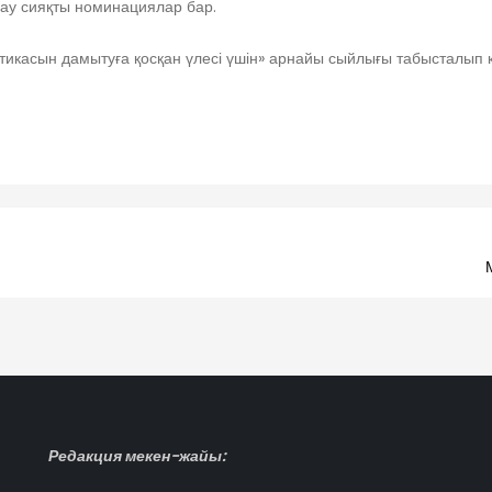
ау сияқты номинациялар бар.
стикасын дамытуға қосқан үлесі үшін» арнайы сыйлығы табысталып
Редакция мекен-жайы: