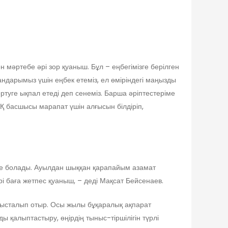
мәртебе әрі зор қуаныш. Бұл – еңбегімізге берілген
дарымыз үшін еңбек етеміз, ел өміріндегі маңызды
уге ықпал етеді деп сенеміз. Барша әріптестеріме
Қ басшысы марапат үшін алғысын білдіріп,
ге болады. Ауылдан шыққан қарапайым азамат
і баға жетпес қуаныш, – деді Мақсат Бейсенаев.
ысталып отыр. Осы жылы бұқаралық ақпарат
қалыптастыру, өңірдің тыныс-тіршілігін түрлі