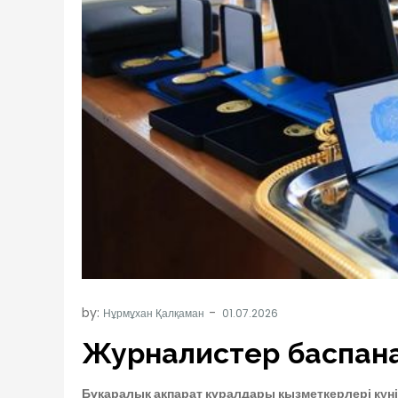
by:
Нұрмұхан Қалқаман
Журналистер баспан
Бұқаралық ақпарат құралдары қызметкерлері күні