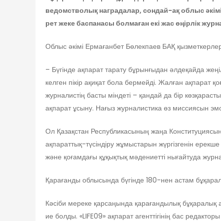
ведомстволық наградалар, сондай-ақ облыс әкі
рет жеке баспанасы болмаған екі жас өңірлік журна
Облыс әкімі Ермағанбет Бөлекпаев БАҚ қызметкерлері
– Бүгінде ақпарат тарату бұрынғыдан әлдеқайда жеңіл
келген пікір ақиқат бола бермейді. Жалған ақпарат қо
журналистің басты міндеті – қандай да бір көзқараст
ақпарат ұсыну. Нағыз журналистика өз миссиясын эмо
Ол Қазақстан Республикасының жаңа Конституциясын
ақпараттық-түсіндіру жұмыстарын жүргізгенін ерекше а
және қоғамдағы құқықтық мәдениетті нығайтуда журнал
Қарағанды облысында бүгінде 180-нен астам бұқарал
Кәсіби мереке қарсаңында қарағандылық бұқаралық а
ие болды. «LIFE09» ақпарат агенттігінің бас редак