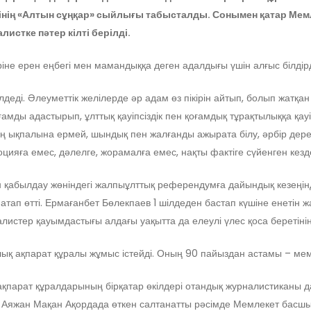
мінің «Алтын сұңқар» сыйлығы табысталды. Сонымен қатар М
листке пәтер кілті берілді.
не ерен еңбегі мен мамандыққа деген адалдығы үшін алғыс білдірд
деді. Әлеуметтік желілерде әр адам өз пікірін айтып, болып жатқа
ғамды адастырып, ұлттық қауіпсіздік пен қоғамдық тұрақтылыққа қауі
ың ықпалына ермей, шындық пен жалғанды ажырата білу, әрбір дерект
цияға емес, дәлелге, жорамалға емес, нақты фактіге сүйенген кезд
 қабылдау жөніндегі жалпыұлттық референдумға дайындық кезеңін
тап өтті. Ермағанбет Бөлекпаев 1 шілдеден бастап күшіне енетін жа
истер қауымдастығы алдағы уақытта да елеулі үлес қоса беретініне
ық ақпарат құралы жұмыс істейді. Оның 90 пайыздан астамы – мем
қпарат құралдарының бірқатар өкілдері отандық журналистиканы да
торы Аяжан Мақан Ақордада өткен салтанатты рәсімде Мемлекет бас