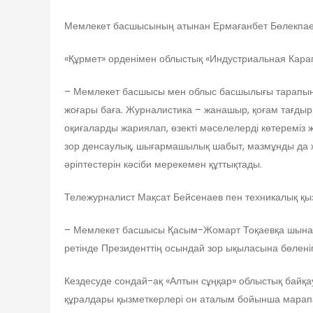
Мемлекет басшысының атынан Ермағанбет Бөлекпаев
«Құрмет» орденімен облыстық «Индустриальная Караг
– Мемлекет басшысы мен облыс басшылығы тарапынан к
жоғары баға. Журналистика – жанашыр, қоғам тағдыр
оқиғаларды жариялап, өзекті мәселелерді көтереміз
зор денсаулық, шығармашылық шабыт, мазмұнды да жа
әріптестерін кәсіби мерекемен құттықтады.
Тележурналист Мақсат Бейсенаев пен техникалық қы
– Мемлекет басшысы Қасым-Жомарт Тоқаевқа шынайы 
ретінде Президенттің осындай зор ықыласына бөленіп
Кездесуде сондай-ақ «Алтын сұңқар» облыстық бай
құралдары қызметкерлері он аталым бойынша марапат