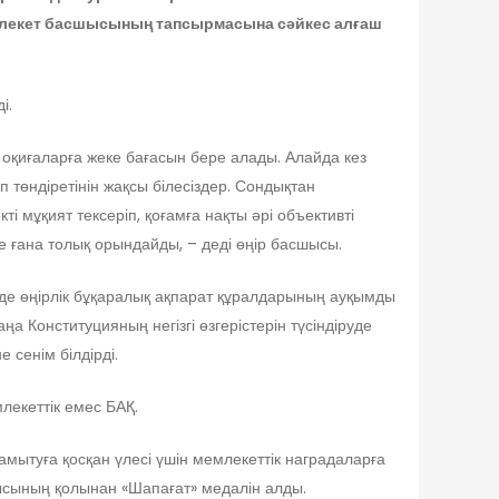
емлекет басшысының тапсырмасына сәйкес алғаш
і.
н оқиғаларға жеке бағасын бере алады. Алайда кез
п төндіретінін жақсы білесіздер. Сондықтан
і мұқият тексеріп, қоғамға нақты әрі объективті
е ғана толық орындайды, – деді өңір басшысы.
де өңірлік бұқаралық ақпарат құралдарының ауқымды
ңа Конституцияның негізгі өзгерістерін түсіндіруде
 сенім білдірді.
лекеттік емес БАҚ.
мытуға қосқан үлесі үшін мемлекеттік наградаларға
шысының қолынан «Шапағат» медалін алды.