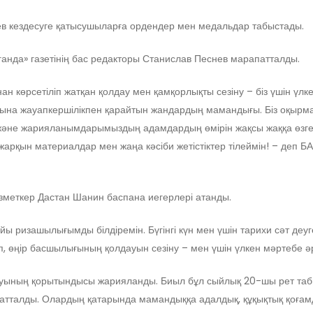
 кездесуге қатысушыларға ордендер мен медальдар табыстады.
анда» газетінің бас редакторы Станислав Песнев марапатталды.
өрсетіліп жатқан қолдау мен қамқорлықты сезіну – біз үшін үлкен 
ына жауапкершілікпен қарайтын жандардың мамандығы. Біз оқырман
 және жарияланымдарымыздың адамдардың өмірін жақсы жаққа өзгерт
рқын материалдар мен жаңа кәсіби жетістіктер тілеймін! – деп БА
зметкер Дастан Шанин баспана иегерлері атанды.
ризашылығымды білдіремін. Бүгінгі күн мен үшін тарихи сәт деу
, өңір басшылығының қолдауын сезіну – мен үшін үлкен мәртебе әр
қауының қорытындысы жарияланды. Биыл бұл сыйлық 20-шы рет таб
талды. Олардың қатарында мамандыққа адалдық, құқықтық қоғамды 