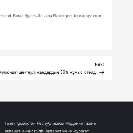
 келеді. Биыл бұл сыйлықты EKaraganda ақпараттық
Next
Next
Post
Мүмкіндігі шектеулі жандардың 39% жұмыс істейді
Газет Қазақстан Республикасы Мәдениет және
ақпарат министрілігі Ақпарат және мұрағат