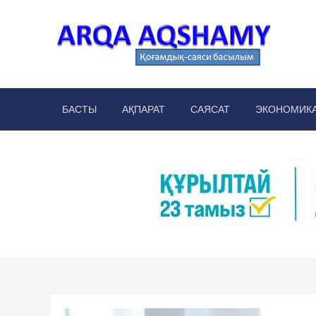
Skip
to
content
Arq
аймақт
БАСТЫ
АҚПАРАТ
САЯСАТ
ЭКОНОМИК