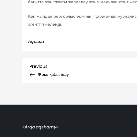
бағытта жан-жақты жариялау және медиаконтент жас
Көп жылдан бері облыс әкімінің «Қарағанды журнали
агенттігі иеленді.
Ақпарат
Навигация
Previous
Previous
Post
Жеке қабылдау
по
записям
«Arqa aqshamy»