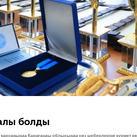
алы болды
 қарсаңында Қарағанды облысында сөз шеберлеріне құрмет көр