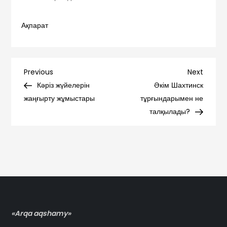
Ақпарат
Навигация
Previous
Next
Previous
Next
Post
Post
Кәріз жүйелерін
Әкім Шахтинск
по
жаңғырту жұмыстары
тұрғындарымен не
талқылады?
записям
«Arqa aqshamy»