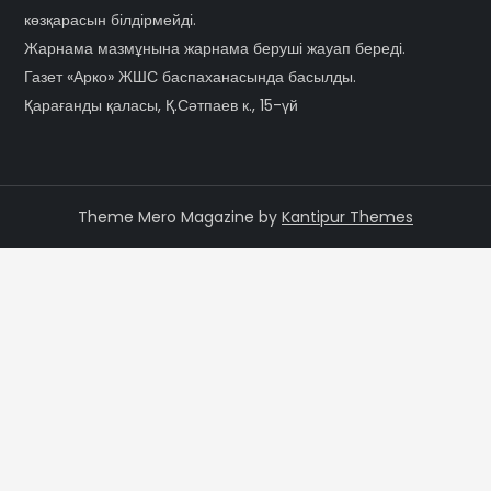
көзқарасын білдірмейді.
Жарнама мазмұнына жарнама беруші жауап береді.
Газет «Арко» ЖШС баспаханасында басылды.
Қарағанды қаласы, Қ.Сәтпаев к., 15-үй
Theme Mero Magazine by
Kantipur Themes