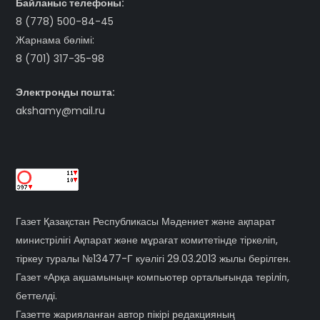
Байланыс телефоны:
8 (778) 500-84-45
Жарнама бөлімі:
8 (701) 317-35-98
Электронды пошта:
akshamy@mail.ru
Газет Қазақстан Республикасы Мәдениет және ақпарат
министрілігі Ақпарат және мұрағат комитетінде тіркеліп,
тіркеу туралы №13477-Г куәлігі 29.03.2013 жылы берілген.
Газет «Арқа ақшамының» компьютер орталығында терiлiп,
беттелді.
Газетте жарияланған автор пікірі редакцияның