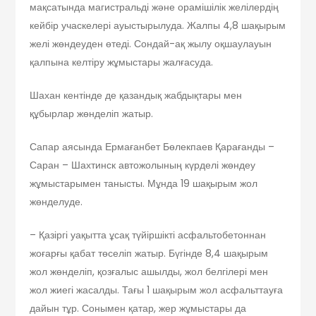
мақсатында магистральді және орамішілік желілердің
кейбір учаскелері ауыстырылуда. Жалпы 4,8 шақырым
желі жөндеуден өтеді. Сондай-ақ жылу оқшаулауын
қалпына келтіру жұмыстары жалғасуда.
Шахан кентінде де қазандық жабдықтары мен
құбырлар жөнделіп жатыр.
Сапар аясында Ермағанбет Бөлекпаев Қарағанды –
Саран – Шахтинск автожолының күрделі жөндеу
жұмыстарымен танысты. Мұнда 19 шақырым жол
жөнделуде.
– Қазіргі уақытта ұсақ түйіршікті асфальтобетоннан
жоғарғы қабат төселіп жатыр. Бүгінде 8,4 шақырым
жол жөнделіп, қозғалыс ашылды, жол белгілері мен
жол жиегі жасалды. Тағы 1 шақырым жол асфальттауға
дайын тұр. Сонымен қатар, жер жұмыстары да