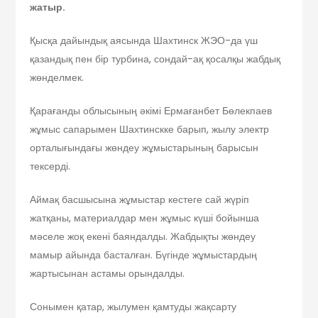
жатыр.
Қысқа дайындық аясында Шахтинск ЖЭО-да үш
қазандық пен бір турбина, сондай-ақ қосалқы жабдық
жөнделмек.
Қарағанды облысының әкімі Ермағанбет Бөлекпаев
жұмыс сапарымен Шахтинскке барып, жылу электр
орталығындағы жөндеу жұмыстарының барысын
тексерді.
Аймақ басшысына жұмыстар кестеге сай жүріп
жатқаны, материалдар мен жұмыс күші бойынша
мәселе жоқ екені баяндалды. Жабдықты жөндеу
мамыр айында басталған. Бүгінде жұмыстардың
жартысынан астамы орындалды.
Сонымен қатар, жылумен қамтуды жақсарту