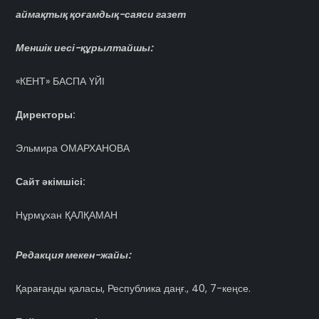
аймақтық қоғамдық-саяси газет
Меншік иесі-құрылтайшы:
«КЕНТ» БАСПА ҮЙІ
Директоры:
Эльмира ОМАРХАНОВА
Сайт әкімшісі:
Нұрмұхан ҚАЛҚАМАН
Редакция мекен-жайы:
Қарағанды қаласы, Республика даңғ., 40, 7-кеңсе.