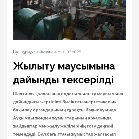
by:
Нұрмұхан Қалқаман
Жылыту маусымына
дайындық тексерілді
Шахтинск қаласының алдағы жылыту маусымына
дайындығы жергілікті билік пен энергетикалық
бақылау органдарының тұрақты бақылауында.
Ауқымды жөндеу жұмыстарының арқасында
жабдықтар мен жылу желілерінің тозу деңгейі
төмендеді. Бұл бағыттағы жұмыстар жалғасып