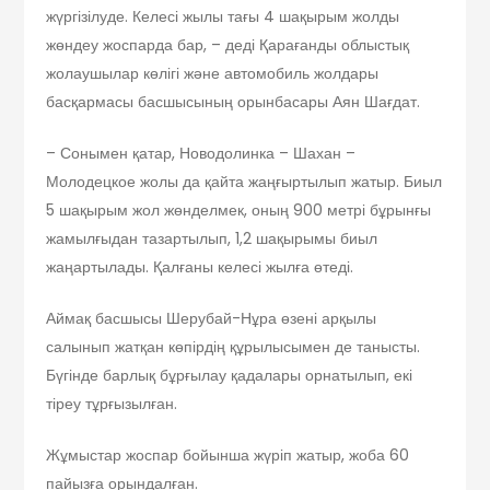
жүргізілуде. Келесі жылы тағы 4 шақырым жолды
жөндеу жоспарда бар, – деді Қарағанды облыстық
жолаушылар көлігі және автомобиль жолдары
басқармасы басшысының орынбасары Аян Шағдат.
– Сонымен қатар, Новодолинка – Шахан –
Молодецкое жолы да қайта жаңғыртылып жатыр. Биыл
5 шақырым жол жөнделмек, оның 900 метрі бұрынғы
жамылғыдан тазартылып, 1,2 шақырымы биыл
жаңартылады. Қалғаны келесі жылға өтеді.
Аймақ басшысы Шерубай-Нұра өзені арқылы
салынып жатқан көпірдің құрылысымен де танысты.
Бүгінде барлық бұрғылау қадалары орнатылып, екі
тіреу тұрғызылған.
Жұмыстар жоспар бойынша жүріп жатыр, жоба 60
пайызға орындалған.